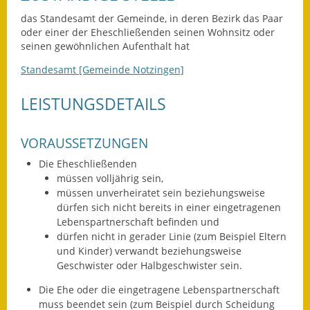
Leichte Sprache
das Standesamt der Gemeinde, in deren Bezirk das Paar
Infos in Leichter Sprache
oder einer der Eheschließenden seinen Wohnsitz oder
seinen gewöhnlichen Aufenthalt hat
Mitteilungsblatt
Standesamt [Gemeinde Notzingen]
Nachhaltigkeitsbericht
LEISTUNGSDETAILS
Notfallplanung
VORAUSSETZUNGEN
Ortsplan
Die Eheschließenden
müssen volljährig sein,
Schadensmeldung
müssen unverheiratet sein beziehungsweise
dürfen sich nicht bereits in einer eingetragenen
Straßenbau
Lebenspartnerschaft befinden und
dürfen nicht in gerader Linie
(zum Beispiel Eltern
Landesstraße
und Kinder)
verwandt beziehungsweise
Geschwister oder Halbgeschwister sein.
Kreisstraße
Die Ehe oder die eingetragene Lebenspartnerschaft
muss beendet sein
(zum Beispiel durch Scheidung
Umleitungsplan