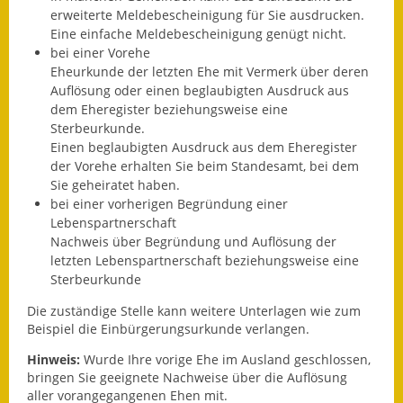
erweiterte Meldebescheinigung für Sie ausdrucken.
Eröffnungsbilanz
Eine einfache Meldebescheinigung genügt nicht.
bei einer Vorehe
Getrennte
Eheurkunde der letzten Ehe mit Vermerk über deren
Abwassergebühr
Auflösung oder einen beglaubigten Ausdruck aus
dem Eheregister beziehungsweise eine
Grundsteuerreform
Sterbeurkunde.
Einen beglaubigten Ausdruck aus dem Eheregister
Haushaltspläne
der Vorehe erhalten Sie beim Standesamt, bei dem
Sie geheiratet haben.
Jahresabschlüsse
bei einer vorherigen Begründung einer
Lebenspartnerschaft
Wasserversorgung
Nachweis über Begründung und Auflösung der
letzten Lebenspartnerschaft beziehungsweise eine
Heiraten in Notzingen
Sterbeurkunde
Mitarbeiter
Die zuständige Stelle kann weitere Unterlagen wie zum
Beispiel die Einbürgerungsurkunde verlangen.
Notruftafel
Hinweis:
Wurde Ihre vorige Ehe im Ausland geschlossen,
bringen Sie geeignete Nachweise über die Auflösung
Ortsrecht
aller vorangegangenen Ehen mit.