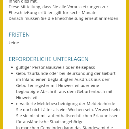
Ihnen dies mit.
Diese Mitteilung, dass Sie alle Voraussetzungen zur
Fundbehörde
Eheschließung erfüllen, gilt für sechs Monate.
Danach müssen Sie die Eheschließung erneut anmelden.
Gemeinderat
FRISTEN
Sitzungsberichte 2015
keine
Sitzungsberichte 2016
ERFORDERLICHE UNTERLAGEN
Sitzungsberichte 2017
gültiger Personalausweis oder Reisepass
Sitzungsberichte 2018
Geburtsurkunde oder bei Beurkundung der Geburt
im Inland einen beglaubigten Ausdruck aus dem
Sitzungsberichte 2019
Geburtenregister mit Hinweisteil oder eine
beglaubigte Abschrift aus dem Geburtenbuch mit
Sitzungsberichte 2020
Hinweisteil
erweiterte Meldebescheinigung der Meldebehörde
Gemeindeverwaltung
Sie darf nicht älter als vier Wochen sein. Verwechseln
Sie sie nicht mit aufenthaltsrechtlichen Erlaubnissen
Haushalt & Finanzen
für ausländische Staatsangehörige.
In manchen Gemeinden kann das Standesamt die