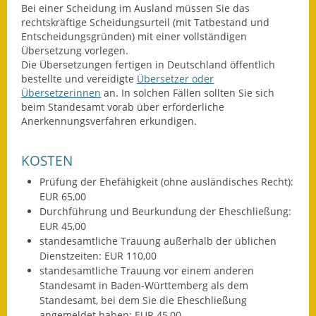
Bei einer Scheidung im Ausland müssen Sie das
Wahlen
rechtskräftige Scheidungsurteil (mit Tatbestand und
Entscheidungsgründen) mit einer vollständigen
Übersetzung vorlegen.
Was erledige ich wo?
Die Übersetzungen fertigen in Deutschland öffentlich
bestellte und vereidigte
Übersetzer oder
Leben
Übersetzerinnen
an. In solchen Fällen sollten Sie sich
beim Standesamt vorab über erforderliche
Bauen und Wohnen
Anerkennungsverfahren erkundigen.
Baugebiete & Bauplätze
KOSTEN
Bauwasser/Wasser/Abwasser
Prüfung der Ehefähigkeit (ohne ausländisches Recht):
EUR 65,00
Bebauungspläne
Durchführung und Beurkundung der Eheschließung:
EUR 45,00
Bodenrichtwerte
standesamtliche Trauung außerhalb der üblichen
Dienstzeiten: EUR 110,00
Flächennutzungsplan
standesamtliche Trauung vor einem anderen
Standesamt in Baden-Württemberg als dem
Gerätehütten
Standesamt, bei dem Sie die Eheschließung
angemeldet haben: EUR 45,00