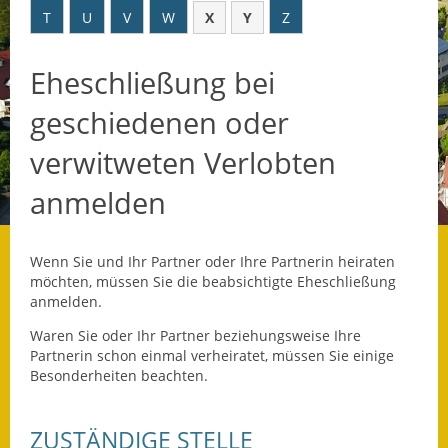
T
U
V
W
X
Y
Z
Datenschutz
Eheschließung bei
Datenschutz im
Steueramt
geschiedenen oder
Gebärdensprache
verwitweten Verlobten
Geschichte und
anmelden
Gegenwart
Was die Alten noch
Wenn Sie und Ihr Partner oder Ihre Partnerin heiraten
wussten!
möchten, müssen Sie die beabsichtigte Eheschließung
anmelden.
Wagner-Werkstatt
Waren Sie oder Ihr Partner beziehungsweise Ihre
Partnerin schon einmal verheiratet, müssen Sie einige
Informationsbroschüre
Besonderheiten beachten.
Lärmaktionsplan
ZUSTÄNDIGE STELLE