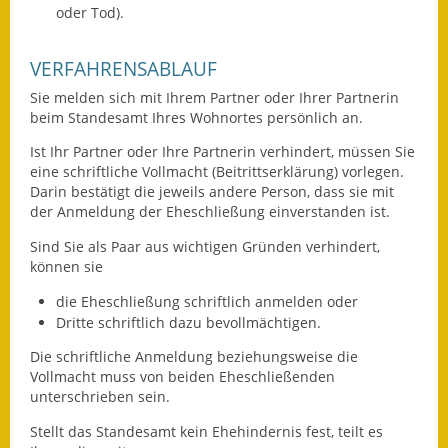
oder Tod)
.
Ausweichfahrplan
Buslinie 168
VERFAHRENSABLAUF
Sie melden sich mit Ihrem Partner oder Ihrer Partnerin
Stellenausschreibungen
beim Standesamt Ihres Wohnortes persönlich an.
Zahlen und Fakten
Ist Ihr Partner oder Ihre Partnerin verhindert, müssen Sie
eine schriftliche Vollmacht (Beitrittserklärung) vorlegen.
Rathaus
Darin bestätigt die jeweils andere Person, dass sie mit
der Anmeldung der Eheschließung einverstanden ist.
Bauhof Notzingen
Sind Sie als Paar aus wichtigen Gründen verhindert,
können sie
Behördenadressen
die Eheschließung schriftlich anmelden oder
Dritte schriftlich dazu bevollmächtigen.
Beratungsstellen im
Landkreis
Die schriftliche Anmeldung beziehungsweise die
Vollmacht muss von beiden Eheschließenden
Dienstleistungen
unterschrieben sein.
Stellt das Standesamt kein Ehehindernis fest, teilt es
Formulare