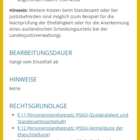
Gutachterausschuss
Hinweis:
Weitere Kosten beim Standesamt oder bei
Justizbehörden sind möglich (zum Beispiel für die
Landessanierungsprogramm
Nachprüfung der Ehefähigkeit oder für die Anerkennung
eines ausländischen Scheidungsurteils bei der
Mietspiegel
Landesjustizverwaltung).
Rückstausicherung von
BEARBEITUNGSDAUER
Gebäuden
hängt vom Einzelfall ab
Hochwassergefahrenkarte
HINWEISE
Gemeindehalle und
Bürgerhaus
keine
Grundschule &
RECHTSGRUNDLAGE
Kernzeitbetreuung
§ 11 Personenstandsgesetz (PStG) (Zuständigkeit und
Integration und Asyl
Standesamtsvorbehalt)
§ 12 Personenstandsgesetz (PStG) (Anmeldung der
Eheschließung)
Bevölkerungsschutz