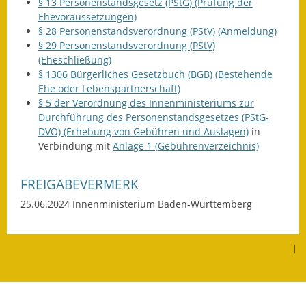
§ 13 Personenstandsgesetz (PStG) (Prüfung der
Ehevoraussetzungen)
Kinderbetreuung
§ 28 Personenstandsverordnung (PStV) (Anmeldung)
§ 29 Personenstandsverordnung (PStV)
Nahverkehr
(Eheschließung)
§ 1306 Bürgerliches Gesetzbuch (BGB) (Bestehende
Ver- & Entsorgung
Ehe oder Lebenspartnerschaft)
§ 5 der Verordnung des Innenministeriums zur
Breitbandausbau
Durchführung des Personenstandsgesetzes (PStG-
DVO) (Erhebung von Gebühren und Auslagen)
in
Klimaschutzagentur
Verbindung mit
Anlage 1 (Gebührenverzeichnis)
Freizeit
FREIGABEVERMERK
Feuerwehr
25.06.2024 Innenministerium Baden-Württemberg
Freizeit- & Sportstätten
|
Gesundheit & Soziales
Kirchen