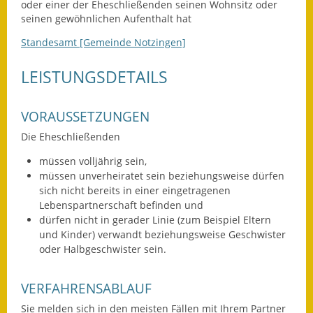
Leichte Sprache
oder einer der Eheschließenden seinen Wohnsitz oder
seinen gewöhnlichen Aufenthalt hat
Infos in Leichter Sprache
Standesamt [Gemeinde Notzingen]
Mitteilungsblatt
LEISTUNGSDETAILS
Nachhaltigkeitsbericht
VORAUSSETZUNGEN
Notfallplanung
Die Eheschließenden
Ortsplan
müssen volljährig sein,
müssen unverheiratet sein beziehungsweise dürfen
Schadensmeldung
sich nicht bereits in einer eingetragenen
Lebenspartnerschaft befinden und
Straßenbau
dürfen nicht in gerader Linie
(zum Beispiel Eltern
und Kinder)
verwandt beziehungsweise Geschwister
Landesstraße
oder Halbgeschwister sein.
Kreisstraße
VERFAHRENSABLAUF
Umleitungsplan
Sie melden sich in den meisten Fällen mit Ihrem Partner