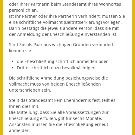
oder Ihrer Partnerin beim Standesamt Ihres Wohnortes
persönlich an.
Ausweichfahrplan
Ist Ihr Partner oder Ihre Partnerin verhindert, müssen Sie
Buslinie 168
eine schriftliche Vollmacht (Beitrittserklärung) vorlegen.
Darin bestätigt die jeweils andere Person, dass sie mit
Stellenausschreibungen
der Anmeldung der Eheschließung einverstanden ist.
Zahlen und Fakten
Sind Sie als Paar aus wichtigen Gründen verhindert,
können sie
Rathaus
die Eheschließung schriftlich anmelden oder
Dritte schriftlich dazu bevollmächtigen.
Bauhof Notzingen
Die schriftliche Anmeldung beziehungsweise die
Vollmacht muss von beiden Eheschließenden
Behördenadressen
unterschrieben sein.
Beratungsstellen im
Stellt das Standesamt kein Ehehindernis fest, teilt es
Landkreis
Ihnen dies mit.
Die Mitteilung, dass Sie alle Voraussetzungen zur
Dienstleistungen
Eheschließung erfüllen, gilt für sechs Monate.
Ansonsten müssen Sie die Eheschließung erneut
anmelden.
Formulare