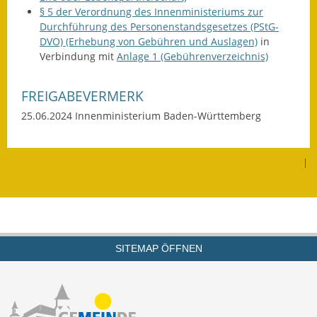
§ 5 der Verordnung des Innenministeriums zur
Gutachterausschuss
Durchführung des Personenstandsgesetzes (PStG-
DVO) (Erhebung von Gebühren und Auslagen)
in
Landessanierungsprogramm
Verbindung mit
Anlage 1 (Gebührenverzeichnis)
Mietspiegel
FREIGABEVERMERK
Rückstausicherung von
25.06.2024 Innenministerium Baden-Württemberg
Gebäuden
Hochwassergefahrenkarte
|
Gemeindehalle und
Bürgerhaus
Grundschule &
Kernzeitbetreuung
SITEMAP ÖFFNEN
Integration und Asyl
Bevölkerungsschutz