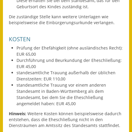
Diese erhalten Sie bei dem Standesamt, das für den
Eröffnungsbilanz
Geburtsort des Kindes zuständig ist.
Die zuständige Stelle kann weitere Unterlagen wie
Getrennte
beispielsweise die Einbürgerungsurkunde verlangen.
Abwassergebühr
Grundsteuerreform
KOSTEN
Prüfung der Ehefähigkeit (ohne ausländisches Recht):
Haushaltspläne
EUR 65,00
Durchführung und Beurkundung der Eheschließung:
Jahresabschlüsse
EUR 45,00
standesamtliche Trauung außerhalb der üblichen
Wasserversorgung
Dienstzeiten: EUR 110,00
standesamtliche Trauung vor einem anderen
Heiraten in Notzingen
Standesamt in Baden-Württemberg als dem
Standesamt, bei dem Sie die Eheschließung
Mitarbeiter
angemeldet haben: EUR 45,00
Hinweis:
Weitere Kosten können beispielsweise dadurch
Notruftafel
entstehen, dass die Eheschließung nicht in den
Diensträumen am Amtssitz des Standesamts stattfindet.
Ortsrecht