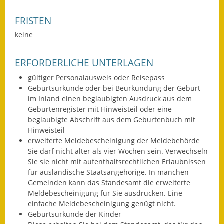
Fundbehörde
FRISTEN
keine
Gemeinderat
Sitzungsberichte 2015
ERFORDERLICHE UNTERLAGEN
gültiger Personalausweis oder Reisepass
Sitzungsberichte 2016
Geburtsurkunde oder bei Beurkundung der Geburt
im Inland einen beglaubigten Ausdruck aus dem
Sitzungsberichte 2017
Geburtenregister mit Hinweisteil oder eine
beglaubigte Abschrift aus dem Geburtenbuch mit
Sitzungsberichte 2018
Hinweisteil
erweiterte Meldebescheinigung der Meldebehörde
Sitzungsberichte 2019
Sie darf nicht älter als vier Wochen sein. Verwechseln
Sie sie nicht mit aufenthaltsrechtlichen Erlaubnissen
Sitzungsberichte 2020
für ausländische Staatsangehörige. In manchen
Gemeinden kann das Standesamt die erweiterte
Gemeindeverwaltung
Meldebescheinigung für Sie ausdrucken. Eine
einfache Meldebescheinigung genügt nicht.
Haushalt & Finanzen
Geburtsurkunde der Kinder