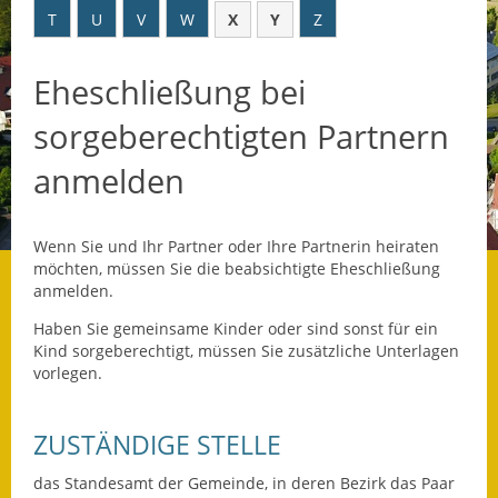
T
U
V
W
X
Y
Z
Datenschutz
Eheschließung bei
Datenschutz im
Steueramt
sorgeberechtigten Partnern
Gebärdensprache
anmelden
Geschichte und
Gegenwart
Wenn Sie und Ihr Partner oder Ihre Partnerin heiraten
möchten, müssen Sie die beabsichtigte Eheschließung
Was die Alten noch
anmelden.
wussten!
Haben Sie gemeinsame Kinder oder sind sonst für ein
Kind sorgeberechtigt, müssen Sie zusätzliche Unterlagen
Wagner-Werkstatt
vorlegen.
Informationsbroschüre
ZUSTÄNDIGE STELLE
Lärmaktionsplan
das Standesamt der Gemeinde, in deren Bezirk das Paar