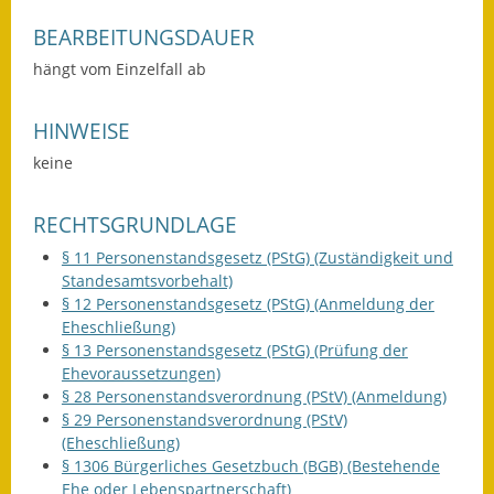
Wahlen
BEARBEITUNGSDAUER
hängt vom Einzelfall ab
Was erledige ich wo?
HINWEISE
Leben
keine
Bauen und Wohnen
RECHTSGRUNDLAGE
Baugebiete & Bauplätze
§ 11 Personenstandsgesetz (PStG) (Zuständigkeit und
Bauwasser/Wasser/Abwasser
Standesamtsvorbehalt)
§ 12 Personenstandsgesetz (PStG) (Anmeldung der
Bebauungspläne
Eheschließung)
§ 13 Personenstandsgesetz (PStG) (Prüfung der
Bodenrichtwerte
Ehevoraussetzungen)
§ 28 Personenstandsverordnung (PStV) (Anmeldung)
Flächennutzungsplan
§ 29 Personenstandsverordnung (PStV)
(Eheschließung)
Gerätehütten
§ 1306 Bürgerliches Gesetzbuch (BGB) (Bestehende
Ehe oder Lebenspartnerschaft)