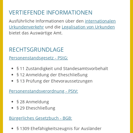
Kinderbetreuung
VERTIEFENDE INFORMATIONEN
Ausführliche Informationen über den
internationalen
Nahverkehr
Urkundenverkehr
und die
Legalisation von Urkunden
bietet das Auswärtige Amt.
Ver- & Entsorgung
Breitbandausbau
RECHTSGRUNDLAGE
Personenstandsgesetz - PStG:
Klimaschutzagentur
§ 11 Zuständigkeit und Standesamtsvorbehalt
Freizeit
§ 12 Anmeldung der Eheschließung
§ 13 Prüfung der Ehevoraussetzungen
Feuerwehr
Personenstandsverordnung - PStV:
Freizeit- & Sportstätten
§ 28 Anmeldung
§ 29 Eheschließung
Gesundheit & Soziales
Bürgerliches Gesetzbuch - BGB:
Kirchen
§ 1309 Ehefähigkeitszeugnis für Ausländer