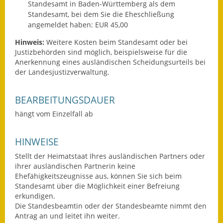
Standesamt in Baden-Württemberg als dem
Gutachterausschuss
Standesamt, bei dem Sie die Eheschließung
angemeldet haben: EUR 45,00
Landessanierungsprogramm
Hinweis:
Weitere Kosten beim Standesamt oder bei
Mietspiegel
Justizbehörden sind möglich, beispielsweise für die
Anerkennung eines ausländischen Scheidungsurteils bei
der Landesjustizverwaltung.
Rückstausicherung von
Gebäuden
BEARBEITUNGSDAUER
Hochwassergefahrenkarte
hängt vom Einzelfall ab
Gemeindehalle und
Bürgerhaus
HINWEISE
Stellt der Heimatstaat Ihres ausländischen Partners oder
Grundschule &
ihrer ausländischen Partnerin keine
Kernzeitbetreuung
Ehefähigkeitszeugnisse aus, können Sie sich beim
Standesamt über die Möglichkeit einer Befreiung
Integration und Asyl
erkundigen.
Die Standesbeamtin oder der Standesbeamte nimmt den
Bevölkerungsschutz
Antrag an und leitet ihn weiter.