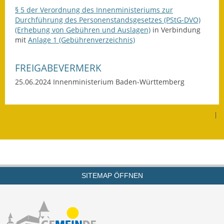
§ 5 der Verordnung des Innenministeriums zur
Termine &
Durchführung des Personenstandsgesetzes (PStG-DVO)
Veranstaltungen
(Erhebung von Gebühren und Auslagen)
in Verbindung
mit
Anlage 1 (Gebührenverzeichnis)
Vereine
FREIGABEVERMERK
Wirtschaft
25.06.2024 Innenministerium Baden-Württemberg
Ausschreibung von
Baumaßnahmen
|
Firmenliste
SITEMAP ÖFFNEN