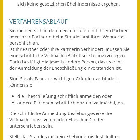
sich keine gesetzlichen Ehehindernisse ergeben.
Ausweichfahrplan
Buslinie 168
VERFAHRENSABLAUF
Sie melden sich in den meisten Fällen mit Ihrem Partner
Stellenausschreibungen
oder Ihrer Partnerin beim Standesamt Ihres Wohnortes
persönlich an.
Zahlen und Fakten
Ist Ihr Partner oder Ihre Partnerin verhindert, müssen Sie
eine schriftliche Vollmacht (Beitrittserklärung) vorlegen.
Rathaus
Darin bestätigt die jeweils andere Person, dass sie mit
der Anmeldung der Eheschließung einverstanden ist.
Bauhof Notzingen
Sind Sie als Paar aus wichtigen Gründen verhindert,
können sie
Behördenadressen
die Eheschließung schriftlich anmelden oder
Beratungsstellen im
andere Personen schriftlich dazu bevollmächtigen.
Landkreis
Die schriftliche Anmeldung beziehungsweise die
Vollmacht muss von beiden Eheschließenden
Dienstleistungen
unterschrieben sein.
Formulare
Stellt das Standesamt kein Ehehindernis fest, teilt es