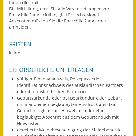
Ihnen dies mit.
Die Mitteilung, dass Sie alle Voraussetzungen zur
Fundbehörde
Eheschließung erfüllen, gilt für sechs Monate.
Ansonsten müssen Sie die Eheschließung erneut
Gemeinderat
anmelden.
Sitzungsberichte 2015
FRISTEN
Sitzungsberichte 2016
keine
Sitzungsberichte 2017
ERFORDERLICHE UNTERLAGEN
Sitzungsberichte 2018
gültiger Personalausweis, Reisepass oder
Identifikationsnachweis des ausländischen Partners
Sitzungsberichte 2019
oder der ausländischen Partnerin
Geburtsurkunde oder bei Beurkundung der Geburt
Sitzungsberichte 2020
im Inland einen beglaubigten Ausdruck aus dem
Geburtenregister mit Hinweisteil oder eine
Gemeindeverwaltung
beglaubigte Abschrift aus dem Geburtenbuch mit
Hinweisteil
Haushalt & Finanzen
erweiterte Meldebescheinigung der Meldebehörde