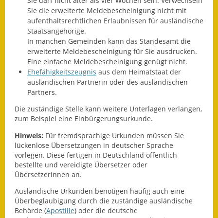
Sie darf nicht älter als vier Wochen sein. Verwechseln
Eröffnungsbilanz
Sie die erweiterte Meldebescheinigung nicht mit
aufenthaltsrechtlichen Erlaubnissen für ausländische
Getrennte
Staatsangehörige.
Abwassergebühr
In manchen Gemeinden kann das Standesamt die
erweiterte Meldebescheinigung für Sie ausdrucken.
Grundsteuerreform
Eine einfache Meldebescheinigung genügt nicht.
Ehefähigkeitszeugnis
aus dem Heimatstaat der
ausländischen Partnerin oder des ausländischen
Haushaltspläne
Partners.
Jahresabschlüsse
Die zuständige Stelle kann weitere Unterlagen verlangen,
zum Beispiel eine Einbürgerungsurkunde.
Wasserversorgung
Hinweis:
Für fremdsprachige Urkunden müssen Sie
lückenlose Übersetzungen in deutscher Sprache
Heiraten in Notzingen
vorlegen. Diese fertigen in Deutschland öffentlich
bestellte und vereidigte Übersetzer oder
Mitarbeiter
Übersetzerinnen an.
Notruftafel
Ausländische Urkunden benötigen häufig auch eine
Überbeglaubigung durch die zuständige ausländische
Ortsrecht
Behörde (
Apostille
) oder die deutsche