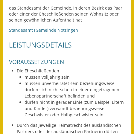
Leichte Sprache
das Standesamt der Gemeinde, in deren Bezirk das Paar
Infos in Leichter Sprache
oder einer der Eheschließenden seinen Wohnsitz oder
seinen gewöhnlichen Aufenthalt hat
Mitteilungsblatt
Standesamt [Gemeinde Notzingen]
Nachhaltigkeitsbericht
LEISTUNGSDETAILS
Notfallplanung
VORAUSSETZUNGEN
Ortsplan
Die Eheschließenden
müssen volljährig sein,
Schadensmeldung
müssen unverheiratet sein beziehungsweise
dürfen sich nicht schon in einer eingetragenen
Straßenbau
Lebenspartnerschaft befinden und
dürfen nicht in gerader Linie
(zum Beispiel Eltern
Landesstraße
und Kinder)
verwandt beziehungsweise
Geschwister oder Halbgeschwister sein.
Kreisstraße
Durch das jeweilige Heimatrecht des ausländischen
Partners oder der ausländischen Partnerin dürfen
Umleitungsplan