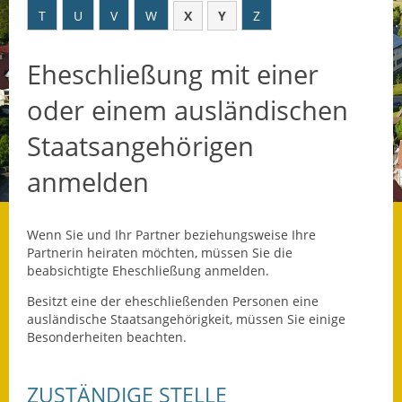
T
U
V
W
X
Y
Z
Datenschutz
Eheschließung mit einer
Datenschutz im
Steueramt
oder einem ausländischen
Gebärdensprache
Staatsangehörigen
Geschichte und
anmelden
Gegenwart
Was die Alten noch
Wenn Sie und Ihr Partner beziehungsweise Ihre
wussten!
Partnerin heiraten möchten, müssen Sie die
beabsichtigte Eheschließung anmelden.
Wagner-Werkstatt
Besitzt eine der eheschließenden Personen eine
ausländische Staatsangehörigkeit, müssen Sie einige
Informationsbroschüre
Besonderheiten beachten.
Lärmaktionsplan
ZUSTÄNDIGE STELLE