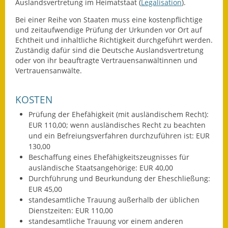
Auslandsvertretung im Heimatstaat (
Legalisation
).
Wahlen
Bei einer Reihe von Staaten muss eine kostenpflichtige
und zeitaufwendige Prüfung der Urkunden vor Ort auf
Was erledige ich wo?
Echtheit und inhaltliche Richtigkeit durchgeführt werden.
Zuständig dafür sind die Deutsche Auslandsvertretung
Leben
oder von ihr beauftragte Vertrauensanwältinnen und
Vertrauensanwälte.
Bauen und Wohnen
KOSTEN
Baugebiete & Bauplätze
Prüfung der Ehefähigkeit (mit ausländischem Recht):
EUR 110,00;
wenn ausländisches Recht zu beachten
Bauwasser/Wasser/Abwasser
und ein Befreiungsverfahren durchzuführen ist: EUR
130,00
Bebauungspläne
Beschaffung eines Ehefähigkeitszeugnisses für
ausländische Staatsangehörige: EUR 40,00
Bodenrichtwerte
Durchführung und Beurkundung der Eheschließung:
EUR 45,00
Flächennutzungsplan
standesamtliche Trauung außerhalb der üblichen
Dienstzeiten: EUR 110,00
Gerätehütten
standesamtliche Trauung vor einem anderen