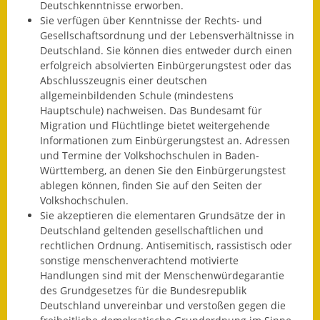
Deutschkenntnisse erworben.
Eröffnungsbilanz
Sie verfügen über Kenntnisse der Rechts- und
Gesellschaftsordnung und der Lebensverhältnisse in
Getrennte
Deutschland. Sie können dies entweder durch einen
Abwassergebühr
erfolgreich absolvierten Einbürgerungstest oder das
Abschlusszeugnis einer deutschen
Grundsteuerreform
allgemeinbildenden Schule (mindestens
Hauptschule) nachweisen. Das Bundesamt für
Haushaltspläne
Migration und Flüchtlinge bietet weitergehende
Informationen zum Einbürgerungstest an. Adressen
Jahresabschlüsse
und Termine der Volkshochschulen in Baden-
Württemberg, an denen Sie den Einbürgerungstest
Wasserversorgung
ablegen können, finden Sie auf den Seiten der
Volkshochschulen.
Heiraten in Notzingen
Sie akzeptieren die elementaren Grundsätze der in
Deutschland geltenden gesellschaftlichen und
rechtlichen Ordnung. Antisemitisch, rassistisch oder
Mitarbeiter
sonstige menschenverachtend motivierte
Handlungen sind mit der Menschenwürdegarantie
Notruftafel
des Grundgesetzes für die Bundesrepublik
Deutschland unvereinbar und verstoßen gegen die
Ortsrecht