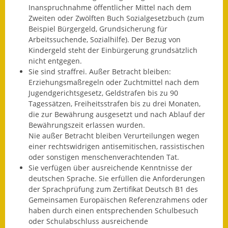
Inanspruchnahme öffentlicher Mittel nach dem
Fundbehörde
Zweiten oder Zwölften Buch Sozialgesetzbuch (zum
Beispiel Bürgergeld, Grundsicherung für
Gemeinderat
Arbeitssuchende, Sozialhilfe). Der Bezug von
Kindergeld steht der Einbürgerung grundsätzlich
Sitzungsberichte 2015
nicht entgegen.
Sie sind straffrei. Außer Betracht bleiben:
Erziehungsmaßregeln oder Zuchtmittel nach dem
Sitzungsberichte 2016
Jugendgerichtsgesetz, Geldstrafen bis zu 90
Tagessätzen, Freiheitsstrafen bis zu drei Monaten,
Sitzungsberichte 2017
die zur Bewährung ausgesetzt und nach Ablauf der
Bewährungszeit erlassen wurden.
Sitzungsberichte 2018
Nie außer Betracht bleiben Verurteilungen wegen
einer rechtswidrigen antisemitischen, rassistischen
Sitzungsberichte 2019
oder sonstigen menschenverachtenden Tat.
Sie verfügen über ausreichende Kenntnisse der
Sitzungsberichte 2020
deutschen Sprache. Sie erfüllen die Anforderungen
der Sprachprüfung zum Zertifikat Deutsch B1 des
Gemeindeverwaltung
Gemeinsamen Europäischen Referenzrahmens oder
haben durch einen entsprechenden Schulbesuch
Haushalt & Finanzen
oder Schulabschluss ausreichende