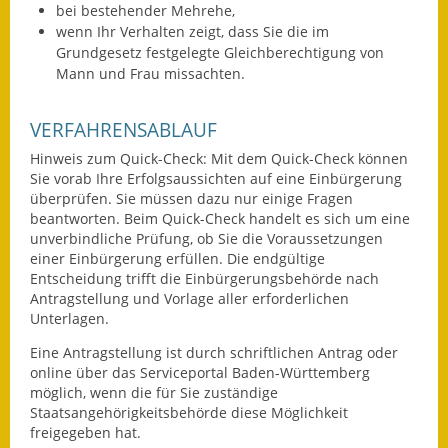
bei bestehender Mehrehe,
Gutachterausschuss
wenn Ihr Verhalten zeigt, dass Sie die im
Grundgesetz festgelegte Gleichberechtigung von
Landessanierungsprogramm
Mann und Frau missachten.
Mietspiegel
VERFAHRENSABLAUF
Rückstausicherung von
Hinweis zum Quick-Check: Mit dem Quick-Check können
Gebäuden
Sie vorab Ihre Erfolgsaussichten auf eine Einbürgerung
überprüfen. Sie müssen dazu nur einige Fragen
Hochwassergefahrenkarte
beantworten. Beim Quick-Check handelt es sich um eine
unverbindliche Prüfung, ob Sie die Voraussetzungen
Gemeindehalle und
einer Einbürgerung erfüllen. Die endgültige
Bürgerhaus
Entscheidung trifft die Einbürgerungsbehörde nach
Antragstellung und Vorlage aller erforderlichen
Unterlagen.
Grundschule &
Kernzeitbetreuung
Eine Antragstellung ist
durch schriftlichen Antrag
oder
online über das Serviceportal Baden-Württemberg
Integration und Asyl
möglich, wenn die für Sie zuständige
Staatsangehörigkeitsbehörde diese Möglichkeit
Bevölkerungsschutz
freigegeben hat.