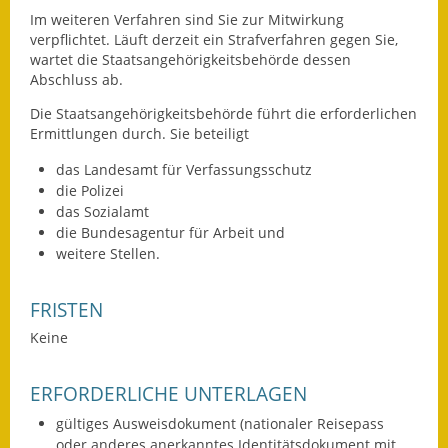
Im weiteren Verfahren sind Sie zur Mitwirkung
Kinderbetreuung
verpflichtet. Läuft derzeit ein Strafverfahren gegen Sie,
wartet die Staatsangehörigkeitsbehörde dessen
Nahverkehr
Abschluss ab.
Die Staatsangehörigkeitsbehörde führt die erforderlichen
Ver- & Entsorgung
Ermittlungen durch. Sie beteiligt
Breitbandausbau
das Landesamt für Verfassungsschutz
die Polizei
Klimaschutzagentur
das Sozialamt
die Bundesagentur für Arbeit und
Freizeit
weitere Stellen.
Feuerwehr
FRISTEN
Keine
Freizeit- & Sportstätten
Gesundheit & Soziales
ERFORDERLICHE UNTERLAGEN
gültiges Ausweisdokument (nationaler Reisepass
Kirchen
oder anderes anerkanntes Identitätsdokument mit