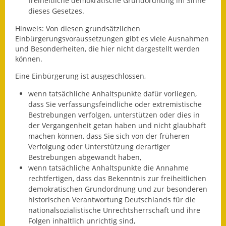
freiheitliche demokratische Grundordnung im Sinne
dieses Gesetzes.
Wahlen
Hinweis: Von diesen grundsätzlichen
Was erledige ich wo?
Einbürgerungsvoraussetzungen gibt es viele Ausnahmen
und Besonderheiten, die hier nicht dargestellt werden
können.
Leben
Eine Einbürgerung ist ausgeschlossen,
Bauen und Wohnen
wenn tatsächliche Anhaltspunkte dafür vorliegen,
Baugebiete & Bauplätze
dass Sie verfassungsfeindliche oder extremistische
Bestrebungen verfolgen, unterstützen oder dies in
der Vergangenheit getan haben und nicht glaubhaft
Bauwasser/Wasser/Abwasser
machen können, dass Sie sich von der früheren
Verfolgung oder Unterstützung derartiger
Bebauungspläne
Bestrebungen abgewandt haben,
wenn tatsächliche Anhaltspunkte die Annahme
Bodenrichtwerte
rechtfertigen, dass das Bekenntnis zur freiheitlichen
demokratischen Grundordnung und zur besonderen
Flächennutzungsplan
historischen Verantwortung Deutschlands für die
nationalsozialistische Unrechtsherrschaft und ihre
Gerätehütten
Folgen inhaltlich unrichtig sind,