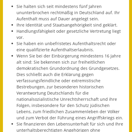
Sie halten sich seit mindestens fünf Jahren
Ausweichfahrplan
ununterbrochen rechtmäßig in Deutschland auf.
Ihr
Buslinie 168
Aufenthalt muss auf Dauer angelegt sein.
Ihre Identität und Staatsangehörigkeit sind geklärt.
Stellenausschreibungen
Handlungsfähigkeit oder gesetzliche Vertretung liegt
vor.
Zahlen und Fakten
Sie haben ein unbefristetes Aufenthaltsrecht oder
eine qualifizierte Aufenthaltserlaubnis.
Rathaus
Wenn Sie bei der Einbürgerung mindestens 16 Jahre
alt sind: Sie bekennen sich zur freiheitlichen
demokratischen Grundordnung des Grundgesetzes.
Bauhof Notzingen
Dies schließt auch die Erklärung gegen
verfassungsfeindliche oder extremistische
Behördenadressen
Bestrebungen, zur besonderen historischen
Verantwortung Deutschlands für die
Beratungsstellen im
nationalsozialistische Unrechtsherrschaft und ihre
Landkreis
Folgen, insbesondere für den Schutz jüdischen
Lebens, zum friedlichen Zusammenleben der Völker
Dienstleistungen
und zum Verbot der Führung eines Angriffskriegs ein.
Sie finanzieren den Lebensunterhalt für sich und Ihre
Formulare
unterhaltsberechtigten Angehörigen ohne