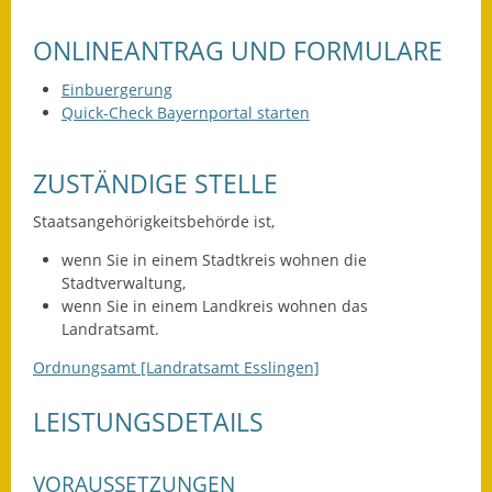
Leichte Sprache
ONLINEANTRAG UND FORMULARE
Infos in Leichter Sprache
Einbuergerung
Mitteilungsblatt
Quick-Check Bayernportal starten
Nachhaltigkeitsbericht
ZUSTÄNDIGE STELLE
Notfallplanung
Staatsangehörigkeitsbehörde ist,
Ortsplan
wenn Sie in einem Stadtkreis wohnen die
Stadtverwaltung,
Schadensmeldung
wenn Sie in einem Landkreis wohnen das
Landratsamt.
Straßenbau
Ordnungsamt [Landratsamt Esslingen]
Landesstraße
LEISTUNGSDETAILS
Kreisstraße
VORAUSSETZUNGEN
Umleitungsplan