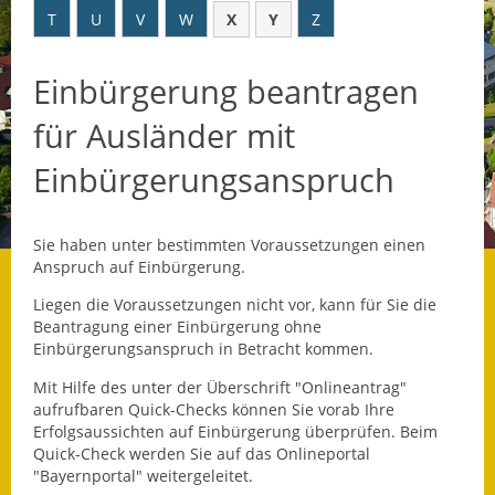
T
U
V
W
X
Y
Z
Datenschutz
Einbürgerung beantragen
Datenschutz im
Steueramt
für Ausländer mit
Gebärdensprache
Einbürgerungsanspruch
Geschichte und
Gegenwart
Sie haben unter bestimmten Voraussetzungen einen
Anspruch auf Einbürgerung.
Was die Alten noch
wussten!
Liegen die Voraussetzungen nicht vor, kann für Sie die
Beantragung einer Einbürgerung ohne
Einbürgerungsanspruch in Betracht kommen.
Wagner-Werkstatt
Mit Hilfe des unter der Überschrift "Onlineantrag"
Informationsbroschüre
aufrufbaren Quick-Checks können Sie vorab Ihre
Erfolgsaussichten auf Einbürgerung überprüfen. Beim
Lärmaktionsplan
Quick-Check werden Sie auf das Onlineportal
"Bayernportal" weitergeleitet.