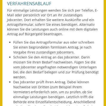
VERFAHRENSABLAUF
Fundbehörde
Für einmalige Leistungen wenden Sie sich per Telefon, E-
Mail oder persönlich vor Ort an Ihr zuständiges
Gemeinderat
Jobcenter. Dort erhalten Sie weitere Auskünfte und ein
Antragsformular, sofern Sie eines benötigen. Alternativ
Sitzungsberichte 2015
können Sie die Leistungen auch online mit dem digitalen
Antrag auf Bürgergeld beantragen.
Sitzungsberichte 2016
Füllen Sie das Antragsformular aus oder schreiben
Sie einen begründeten formlosen Antrag, je nach
Sitzungsberichte 2017
Vorgabe Ihres zuständigen Jobcenters.
Schicken Sie den Antrag an das Jobcenter. Darin
Sitzungsberichte 2018
müssen Sie Ihren Bedarf nachweisen. Fügen Sie die
vom Jobcenter angefragten notwendigen Unterlagen
Sitzungsberichte 2019
bei, die den Bedarf belegen und zur Prüfung benötigt
werden.
Sitzungsberichte 2020
Das Jobcenter prüft Ihren Antrag. Dabei können
Nachweise von Dritten (zum Beispiel Ihrem
Gemeindeverwaltung
Vermieter) erforderlich sein, um zu prüfen, ob Sie
einmalige Leistungen benötigen. Letztlich trifft die
Haushalt & Finanzen
Behörde eine Einzelfallentscheidung. Anschließend