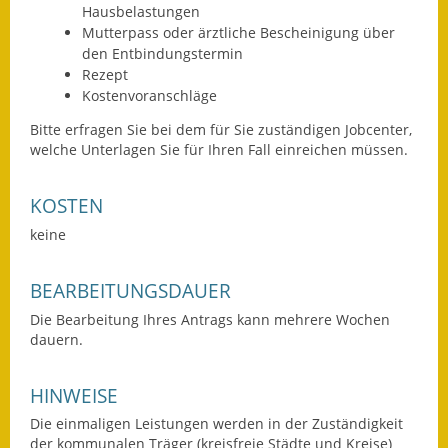
Hausbelastungen
Wahlen
Mutterpass oder ärztliche Bescheinigung über
den Entbindungstermin
Was erledige ich wo?
Rezept
Kostenvoranschläge
Leben
Bitte erfragen Sie bei dem für Sie zuständigen Jobcenter,
welche Unterlagen Sie für Ihren Fall einreichen müssen.
Bauen und Wohnen
KOSTEN
Baugebiete & Bauplätze
keine
Bauwasser/Wasser/Abwasser
BEARBEITUNGSDAUER
Bebauungspläne
Die Bearbeitung Ihres Antrags kann mehrere Wochen
Bodenrichtwerte
dauern.
Flächennutzungsplan
HINWEISE
Gerätehütten
Die einmaligen Leistungen werden in der Zuständigkeit
der kommunalen Träger (kreisfreie Städte und Kreise)