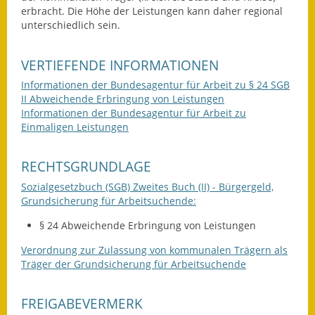
erbracht. Die Höhe der Leistungen kann daher regional
Gutachterausschuss
unterschiedlich sein.
Landessanierungsprogramm
VERTIEFENDE INFORMATIONEN
Mietspiegel
Informationen der Bundesagentur für Arbeit zu § 24 SGB
II Abweichende Erbringung von Leistungen
Rückstausicherung von
Informationen der Bundesagentur für Arbeit zu
Gebäuden
Einmaligen Leistungen
Hochwassergefahrenkarte
RECHTSGRUNDLAGE
Gemeindehalle und
Sozialgesetzbuch (SGB) Zweites Buch (II) - Bürgergeld,
Bürgerhaus
Grundsicherung für Arbeitsuchende:
§ 24 Abweichende Erbringung von Leistungen
Grundschule &
Kernzeitbetreuung
Verordnung zur Zulassung von kommunalen Trägern als
Träger der Grundsicherung für Arbeitsuchende
Integration und Asyl
FREIGABEVERMERK
Bevölkerungsschutz