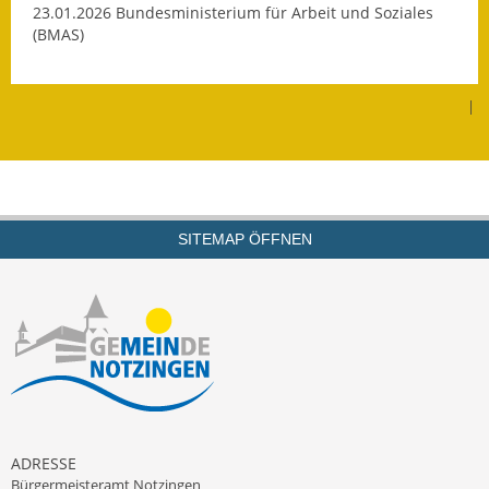
23.01.2026 Bundesministerium für Arbeit und Soziales
Kinderbetreuung
(BMAS)
Nahverkehr
|
Ver- & Entsorgung
Breitbandausbau
Klimaschutzagentur
SITEMAP ÖFFNEN
Freizeit
Feuerwehr
Freizeit- & Sportstätten
Gesundheit & Soziales
ADRESSE
Kirchen
Bürgermeisteramt Notzingen