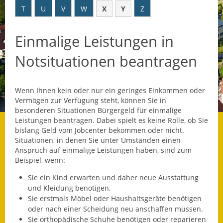
T
U
V
W
X
Y
Z
Datenschutz
Einmalige Leistungen in
Datenschutz im
Steueramt
Notsituationen beantragen
Gebärdensprache
Wenn Ihnen kein oder nur ein geringes Einkommen oder
Geschichte und
Vermögen zur Verfügung steht, können Sie in
Gegenwart
besonderen Situationen Bürgergeld für einmalige
Leistungen beantragen. Dabei spielt es keine Rolle, ob Sie
Was die Alten noch
bislang Geld vom Jobcenter bekommen oder nicht.
wussten!
Situationen, in denen Sie unter Umständen einen
Anspruch auf einmalige Leistungen haben, sind zum
Wagner-Werkstatt
Beispiel, wenn:
Sie ein Kind erwarten und daher neue Ausstattung
Informationsbroschüre
und Kleidung benötigen.
Sie erstmals Möbel oder Haushaltsgeräte benötigen
Lärmaktionsplan
oder nach einer Scheidung neu anschaffen müssen.
Sie orthopädische Schuhe benötigen oder reparieren