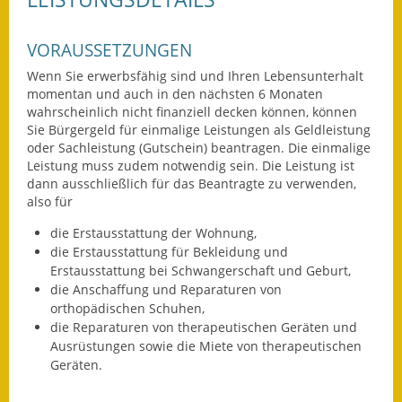
Ausweichfahrplan
VORAUSSETZUNGEN
Buslinie 168
Wenn Sie erwerbsfähig sind und Ihren Lebensunterhalt
Stellenausschreibungen
momentan und auch in den nächsten 6 Monaten
wahrscheinlich nicht finanziell decken können, können
Sie Bürgergeld für einmalige Leistungen als Geldleistung
Zahlen und Fakten
oder Sachleistung (Gutschein) beantragen. Die einmalige
Leistung muss zudem notwendig sein. Die Leistung ist
Rathaus
dann ausschließlich für das Beantragte zu verwenden,
also für
Bauhof Notzingen
die Erstausstattung der Wohnung,
Behördenadressen
die Erstausstattung für Bekleidung und
Erstausstattung bei Schwangerschaft und Geburt,
die Anschaffung und Reparaturen von
Beratungsstellen im
orthopädischen Schuhen,
Landkreis
die Reparaturen von therapeutischen Geräten und
Ausrüstungen sowie die Miete von therapeutischen
Dienstleistungen
Geräten.
Formulare