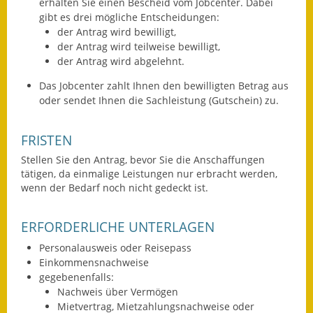
erhalten Sie einen Bescheid vom Jobcenter. Dabei
Eröffnungsbilanz
gibt es drei mögliche Entscheidungen:
der Antrag wird bewilligt,
Getrennte
der Antrag wird teilweise bewilligt,
Abwassergebühr
der Antrag wird abgelehnt.
Das Jobcenter zahlt Ihnen den bewilligten Betrag aus
Grundsteuerreform
oder sendet Ihnen die Sachleistung (Gutschein) zu.
Haushaltspläne
FRISTEN
Jahresabschlüsse
Stellen Sie den Antrag, bevor Sie die Anschaffungen
tätigen, da einmalige Leistungen nur erbracht werden,
Wasserversorgung
wenn der Bedarf noch nicht gedeckt ist.
Heiraten in Notzingen
ERFORDERLICHE UNTERLAGEN
Mitarbeiter
Personalausweis oder Reisepass
Einkommensnachweise
Notruftafel
gegebenenfalls:
Nachweis über Vermögen
Ortsrecht
Mietvertrag, Mietzahlungsnachweise oder