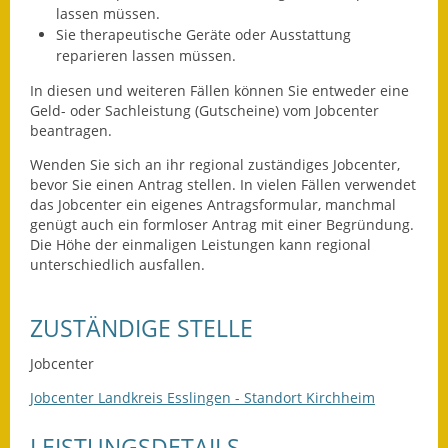
Leichte Sprache
lassen müssen.
Sie therapeutische Geräte oder Ausstattung
Infos in Leichter Sprache
reparieren lassen müssen.
Mitteilungsblatt
In diesen und weiteren Fällen können Sie entweder eine
Geld- oder Sachleistung (Gutscheine) vom Jobcenter
beantragen.
Nachhaltigkeitsbericht
Wenden Sie sich an ihr regional zuständiges Jobcenter,
Notfallplanung
bevor Sie einen Antrag stellen. In vielen Fällen verwendet
das Jobcenter ein eigenes Antragsformular, manchmal
Ortsplan
genügt auch ein formloser Antrag mit einer Begründung.
Die Höhe der einmaligen Leistungen kann regional
unterschiedlich ausfallen.
Schadensmeldung
Straßenbau
ZUSTÄNDIGE STELLE
Landesstraße
Jobcenter
Jobcenter Landkreis Esslingen - Standort Kirchheim
Kreisstraße
LEISTUNGSDETAILS
Umleitungsplan