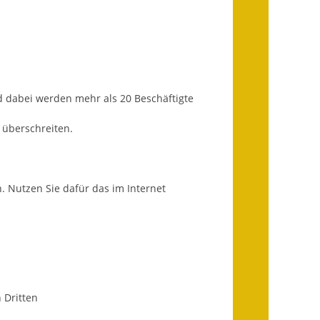
Ausweichfahrplan
Buslinie 168
Stellenausschreibungen
Zahlen und Fakten
d dabei werden mehr als 20 Beschäftigte
Rathaus
 überschreiten.
Bauhof Notzingen
Behördenadressen
 Nutzen Sie dafür das im Internet
Beratungsstellen im
Landkreis
Dienstleistungen
Formulare
 Dritten