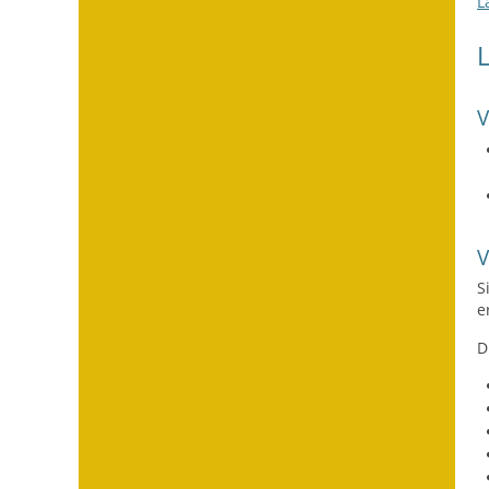
L
S
e
D