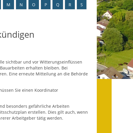
Datenschutz
M
N
O
P
Q
R
S
Datenschutz im
Steueramt
nkündigen
Gebärdensprache
Geschichte und
Gegenwart
e sichtbar und vor Witterungseinflüssen
Bauarbeiten erhalten bleiben. Bei
Was die Alten noch
en. Eine erneute Mitteilung an die Behörde
wussten!
Wagner-Werkstatt
 müssen Sie einen Koordinator
Informationsbroschüre
und besonders gefährliche Arbeiten
tsschutzplan erstellen. Dies gilt auch, wenn
Lärmaktionsplan
erer Arbeitgeber tätig werden.
Leichte Sprache