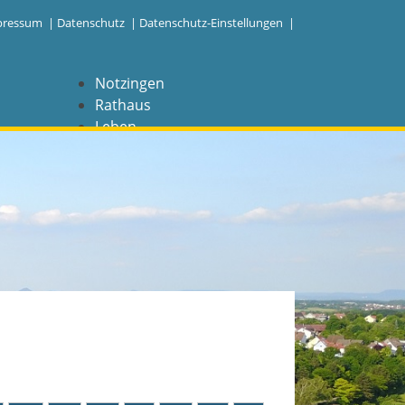
pressum
|
Datenschutz
|
Datenschutz-Einstellungen |
Notzingen
Rathaus
Leben
Freizeit
Wirtschaft
NAVIGATION
Notzingen
Aktuelles
Barrierefreiheit
Coronavirus