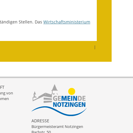
Getrennte
Abwassergebühr
tändigen Stellen. Das
Wirtschaftsministerium
Grundsteuerreform
Haushaltspläne
|
Jahresabschlüsse
Wasserversorgung
Heiraten in Notzingen
FT
ung von
Mitarbeiter
hmen
Notruftafel
ADRESSE
Ortsrecht
Bürgermeisteramt Notzingen
Bachstr. 50