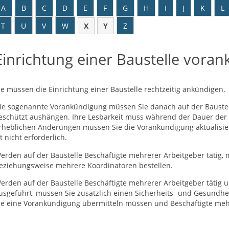
A
B
C
D
E
F
G
H
I
J
K
L
T
U
V
W
X
Y
Z
Einrichtung einer Baustelle vora
ie müssen die Einrichtung einer Baustelle rechtzeitig ankündigen.
ie sogenannte Vorankündigung müssen Sie danach auf der Baustell
eschützt aushängen.
Ihre Lesbarkeit muss während der Dauer der 
rheblichen Änderungen müssen Sie die Vorankündigung aktualisier
st nicht erforderlich.
erden auf der Baustelle Beschäftigte mehrerer Arbeitgeber tätig,
eziehungsweise mehrere Koordinatoren bestellen.
erden auf der Baustelle Beschäftigte mehrerer Arbeitgeber tätig 
usgeführt, müssen Sie zusätzlich einen Sicherheits- und Gesundhei
ie eine Vorankündigung übermitteln müssen und Beschäftigte mehr