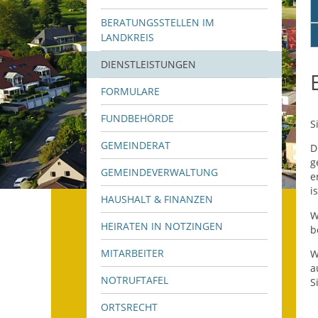
BERATUNGSSTELLEN IM
LANDKREIS
DIENSTLEISTUNGEN
FORMULARE
FUNDBEHÖRDE
S
GEMEINDERAT
D
g
GEMEINDEVERWALTUNG
e
i
HAUSHALT & FINANZEN
W
HEIRATEN IN NOTZINGEN
b
MITARBEITER
W
a
NOTRUFTAFEL
S
ORTSRECHT