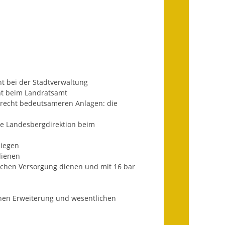
Infos in Leichter Sprache
Mitteilungsblatt
Nachhaltigkeitsbericht
Notfallplanung
ht bei der Stadtverwaltung
cht beim Landratsamt
Ortsplan
trecht bedeutsameren Anlagen: die
Schadensmeldung
die Landesbergdirektion beim
liegen
Straßenbau
dienen
lichen Versorgung dienen und mit 16 bar
Landesstraße
Kreisstraße
chen Erweiterung und wesentlichen
Umleitungsplan