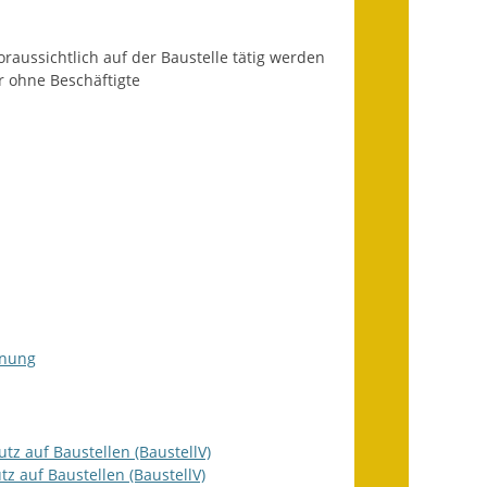
Fundbehörde
raussichtlich auf der Baustelle tätig werden
Gemeinderat
 ohne Beschäftigte
Sitzungsberichte 2015
Sitzungsberichte 2016
Sitzungsberichte 2017
Sitzungsberichte 2018
Sitzungsberichte 2019
Sitzungsberichte 2020
dnung
Gemeindeverwaltung
Haushalt & Finanzen
z auf Baustellen (BaustellV)
z auf Baustellen (BaustellV)
Eröffnungsbilanz