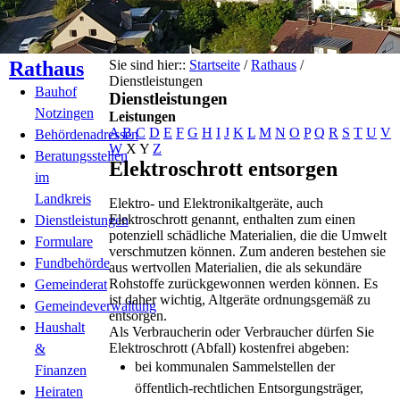
Rathaus
Sie sind hier::
Startseite
/
Rathaus
/
Dienstleistungen
Bauhof
Dienstleistungen
Notzingen
Leistungen
A
B
C
D
E
F
G
H
I
J
K
L
M
N
O
P
Q
R
S
T
U
V
Behördenadressen
W
X
Y
Z
Beratungsstellen
Elektroschrott entsorgen
im
Landkreis
Elektro- und Elektronikaltgeräte, auch
Elektroschrott genannt, enthalten zum einen
Dienstleistungen
potenziell schädliche Materialien, die die Umwelt
Formulare
verschmutzen können. Zum anderen bestehen sie
Fundbehörde
aus wertvollen Materialien, die als sekundäre
Rohstoffe zurückgewonnen werden können. Es
Gemeinderat
ist daher wichtig, Altgeräte ordnungsgemäß zu
Gemeindeverwaltung
entsorgen.
Haushalt
Als Verbraucherin oder Verbraucher dürfen Sie
Elektroschrott (Abfall) kostenfrei abgeben:
&
bei kommunalen Sammelstellen der
Finanzen
öffentlich-rechtlichen Entsorgungsträger,
Heiraten