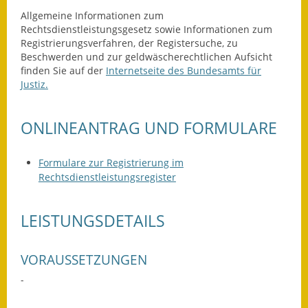
Leichte Sprache
Allgemeine Informationen zum
Rechtsdienstleistungsgesetz sowie Informationen zum
Infos in Leichter Sprache
Registrierungsverfahren, der Registersuche, zu
Beschwerden und zur geldwäscherechtlichen Aufsicht
Mitteilungsblatt
finden Sie auf der
Internetseite des Bundesamts für
Justiz.
Nachhaltigkeitsbericht
Notfallplanung
ONLINEANTRAG UND FORMULARE
Ortsplan
Formulare zur Registrierung im
Rechtsdienstleistungsregister
Schadensmeldung
Straßenbau
LEISTUNGSDETAILS
Landesstraße
VORAUSSETZUNGEN
Kreisstraße
-
Umleitungsplan