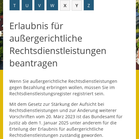
T
U
V
W
X
Y
Z
Datenschutz
Erlaubnis für
Datenschutz im
Steueramt
außergerichtliche
Gebärdensprache
Rechtsdienstleistungen
Geschichte und
beantragen
Gegenwart
Was die Alten noch
Wenn Sie außergerichtliche Rechtsdienstleistungen
wussten!
gegen Bezahlung erbringen wollen, müssen Sie im
Rechtsdienstleistungsregister registriert sein.
Wagner-Werkstatt
Mit dem Gesetz zur Stärkung der Aufsicht bei
Rechtsdienstleistungen und zur Änderung weiterer
Informationsbroschüre
Vorschriften vom 20. März 2023 ist das Bundesamt für
Justiz ab dem 1. Januar 2025 unter anderem für die
Lärmaktionsplan
Erteilung der Erlaubnis für außergerichtliche
Rechtsdienstleistungen zuständig geworden.