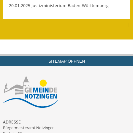
20.01.2025 Justizministerium Baden-Württemberg
Fundbehörde
Gemeinderat
|
Sitzungsberichte 2015
Sitzungsberichte 2016
Sitzungsberichte 2017
SITEMAP ÖFFNEN
Sitzungsberichte 2018
Sitzungsberichte 2019
Sitzungsberichte 2020
Gemeindeverwaltung
ADRESSE
Haushalt & Finanzen
Bürgermeisteramt Notzingen