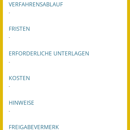
VERFAHRENSABLAUF
Ausweichfahrplan
-
Buslinie 168
FRISTEN
Stellenausschreibungen
-
Zahlen und Fakten
ERFORDERLICHE UNTERLAGEN
Rathaus
-
Bauhof Notzingen
KOSTEN
Behördenadressen
-
Beratungsstellen im
Landkreis
HINWEISE
-
Dienstleistungen
Formulare
FREIGABEVERMERK