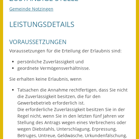
Leichte Sprache
Gemeinde Notzingen
Infos in Leichter Sprache
LEISTUNGSDETAILS
Mitteilungsblatt
VORAUSSETZUNGEN
Nachhaltigkeitsbericht
Voraussetzungen für die Erteilung der Erlaubnis sind:
Notfallplanung
persönliche Zuverlässigkeit und
geordnete Vermögensverhältnisse.
Ortsplan
Sie erhalten keine Erlaubnis, wenn
Schadensmeldung
Tatsachen die Annahme rechtfertigen, dass Sie nicht
Straßenbau
die Zuverlässigkeit besitzen, die für den
Gewerbebetrieb erforderlich ist.
Die erforderliche Zuverlässigkeit besitzen Sie in der
Landesstraße
Regel nicht, wenn Sie in den letzten fünf Jahren vor
Stellung des Antrags wegen eines Verbrechens oder
Kreisstraße
wegen Diebstahls, Unterschlagung, Erpressung,
Betruges, Untreue, Geldwäsche, Urkundenfälschung,
Umleitungsplan