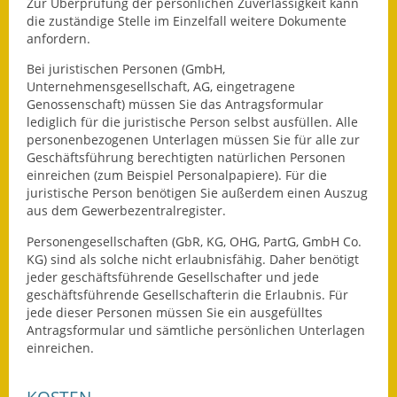
Zur Überprüfung der persönlichen Zuverlässigkeit kann
Gutachterausschuss
die zuständige Stelle im Einzelfall weitere Dokumente
anfordern.
Landessanierungsprogramm
Bei juristischen Personen (GmbH,
Unternehmensgesellschaft, AG, eingetragene
Mietspiegel
Genossenschaft) müssen Sie das Antragsformular
lediglich für die juristische Person selbst ausfüllen. Alle
Rückstausicherung von
personenbezogenen Unterlagen müssen Sie für alle zur
Gebäuden
Geschäftsführung berechtigten natürlichen Personen
einreichen (zum Beispiel Personalpapiere). Für die
Hochwassergefahrenkarte
juristische Person benötigen Sie außerdem einen Auszug
aus dem Gewerbezentralregister.
Gemeindehalle und
Personengesellschaften (GbR, KG, OHG, PartG, GmbH Co.
Bürgerhaus
KG) sind als solche nicht erlaubnisfähig. Daher benötigt
jeder geschäftsführende Gesellschafter und jede
Grundschule &
geschäftsführende Gesellschafterin die Erlaubnis. Für
Kernzeitbetreuung
jede dieser Personen müssen Sie ein ausgefülltes
Antragsformular und sämtliche persönlichen Unterlagen
Integration und Asyl
einreichen.
Bevölkerungsschutz