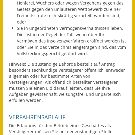
Hehlerei, Wuchers oder wegen Vergehens gegen das
Gesetz gegen den unlauteren Wettbewerb zu einer
Ausweichfahrplan
Freiheitsstrafe rechtskräftig verurteilt worden sind,
Buslinie 168
oder
Sie in ungeordneten Vermögensverhältnissen leben.
Stellenausschreibungen
Dies ist in der Regel der Fall, wenn über Ihr
Vermögen das Insolvenzverfahren eröffnet worden ist
Zahlen und Fakten
oder Sie in das Verzeichnis eingetragen sind, das vom
Vollstreckungsgericht geführt wird.
Rathaus
Hinweis:
Die zuständige Behörde bestellt auf Antrag
besonders sachkundige Versteigerer öffentlich, entweder
Bauhof Notzingen
allgemein oder für bestimmte Arten von
Versteigerungen. Als öffentlich bestellter Versteigerer
Behördenadressen
müssen Sie einen Eid darauf leisten, dass Sie Ihre
Aufgaben gewissenhaft, weisungsfrei und unparteiisch
Beratungsstellen im
erfüllen werden.
Landkreis
VERFAHRENSABLAUF
Dienstleistungen
Die Erlaubnis für den Betrieb eines Geschäftes als
Formulare
Versteigerer müssen Sie bei der zuständigen Stelle