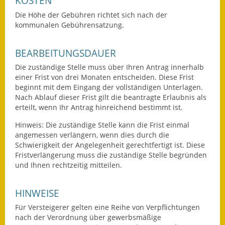
KOSTEN
Kinderbetreuung
Die Höhe der Gebühren richtet sich nach der
kommunalen Gebührensatzung.
Nahverkehr
BEARBEITUNGSDAUER
Ver- & Entsorgung
Die zuständige Stelle muss über Ihren Antrag innerhalb
einer Frist von drei Monaten entscheiden. Diese Frist
Breitbandausbau
beginnt mit dem Eingang der vollständigen Unterlagen.
Nach Ablauf dieser Frist gilt die beantragte Erlaubnis als
Klimaschutzagentur
erteilt, wenn Ihr Antrag hinreichend bestimmt ist.
Hinweis: Die zuständige Stelle kann die Frist einmal
Freizeit
angemessen verlängern, wenn dies durch die
Schwierigkeit der Angelegenheit gerechtfertigt ist. Diese
Feuerwehr
Fristverlängerung muss die zuständige Stelle begründen
und Ihnen rechtzeitig mitteilen.
Freizeit- & Sportstätten
HINWEISE
Gesundheit & Soziales
Für Versteigerer gelten eine Reihe von Verpflichtungen
Kirchen
nach der Verordnung über gewerbsmäßige