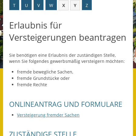
T
U
V
W
X
Y
Z
Datenschutz
Erlaubnis für
Datenschutz im
Steueramt
Versteigerungen beantragen
Gebärdensprache
Sie benötigen eine Erlaubnis der zuständigen Stelle,
Geschichte und
wenn Sie folgendes gewerbsmäßig versteigern möchten:
Gegenwart
fremde bewegliche Sachen,
Was die Alten noch
fremde Grundstücke oder
wussten!
fremde Rechte
Wagner-Werkstatt
ONLINEANTRAG UND FORMULARE
Informationsbroschüre
Versteigerung fremder Sachen
Lärmaktionsplan
ZUSTÄNDIGE STELLE