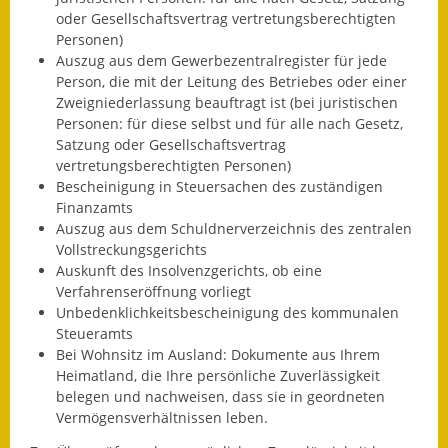
oder Gesellschaftsvertrag vertretungsberechtigten
Wahlen
Personen)
Auszug aus dem Gewerbezentralregister für jede
Was erledige ich wo?
Person, die mit der Leitung des Betriebes oder einer
Zweigniederlassung beauftragt ist (bei juristischen
Leben
Personen: für diese selbst und für alle nach Gesetz,
Satzung oder Gesellschaftsvertrag
Bauen und Wohnen
vertretungsberechtigten Personen)
Bescheinigung in Steuersachen des zuständigen
Baugebiete & Bauplätze
Finanzamts
Auszug aus dem Schuldnerverzeichnis des zentralen
Vollstreckungsgerichts
Bauwasser/Wasser/Abwasser
Auskunft des Insolvenzgerichts, ob eine
Verfahrenseröffnung vorliegt
Bebauungspläne
Unbedenklichkeitsbescheinigung des kommunalen
Steueramts
Bodenrichtwerte
Bei Wohnsitz im Ausland: Dokumente aus Ihrem
Heimatland, die Ihre persönliche Zuverlässigkeit
Flächennutzungsplan
belegen und nachweisen, dass sie in geordneten
Vermögensverhältnissen leben.
Gerätehütten