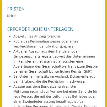
Eröffnungsbilanz
FRISTEN
Getrennte
Keine
Abwassergebühr
ERFORDERLICHE UNTERLAGEN
Grundsteuerreform
Ausgefülltes Antragsformular
Haushaltspläne
Kopie des Personalausweises oder eines
vergleichbaren Identifikationspapiers
Jahresabschlüsse
Aktueller Auszug aus dem Handels- oder
Genossenschaftsregister, soweit das Unternehmen
Wasserversorgung
im Register eingetragen ist; ansonsten eine
Ausfertigung des Gesellschaftsvertrags (zum Beispiel
bei einer Gesellschaft bürgerlichen Rechts (GbR))
Heiraten in Notzingen
Bei Unternehmenssitz im Ausland: Dokumente aus
dem Sitzland, die die Rechtsform nachweisen
Mitarbeiter
Auszug aus dem Bundeszentralregister
(Führungszeugnis) zur Vorlage bei einer Behörde für
Notruftafel
jede Person, die mit der Leitung des Betriebes oder
einer Zweigniederlassung beauftragt ist (bei
Ortsrecht
juristischen Personen: für alle nach Gesetz, Satzung