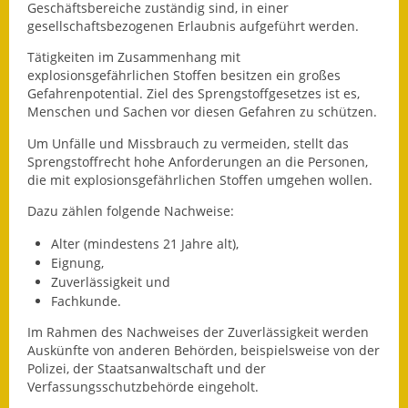
Geschäftsbereiche zuständig sind, in einer
gesellschaftsbezogenen Erlaubnis aufgeführt werden.
Ausweichfahrplan
Buslinie 168
Tätigkeiten im Zusammenhang mit
explosionsgefährlichen Stoffen besitzen ein großes
Stellenausschreibungen
Gefahrenpotential. Ziel des Sprengstoffgesetzes ist es,
Menschen und Sachen vor diesen Gefahren zu schützen.
Zahlen und Fakten
Um Unfälle und Missbrauch zu vermeiden, stellt das
Sprengstoffrecht hohe Anforderungen an die Personen,
Rathaus
die mit explosionsgefährlichen Stoffen umgehen wollen.
Dazu zählen folgende Nachweise:
Bauhof Notzingen
Alter (mindestens 21 Jahre alt),
Behördenadressen
Eignung,
Zuverlässigkeit und
Beratungsstellen im
Fachkunde.
Landkreis
Im Rahmen des Nachweises der Zuverlässigkeit werden
Auskünfte von anderen Behörden, beispielsweise von der
Dienstleistungen
Polizei, der Staatsanwaltschaft und der
Verfassungsschutzbehörde eingeholt.
Formulare