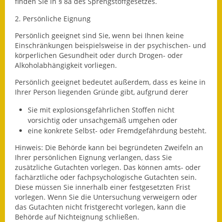
finden Sie in § 8a des Sprengstoffgesetzes.
Kinderbetreuung
2. Persönliche Eignung
Persönlich geeignet sind Sie, wenn bei Ihnen keine
Nahverkehr
Einschränkungen beispielsweise in der psychischen- und
körperlichen Gesundheit oder durch Drogen- oder
Ver- & Entsorgung
Alkoholabhängigkeit vorliegen.
Breitbandausbau
Persönlich geeignet bedeutet außerdem, dass
es keine in
Ihrer Person liegenden Gründe gibt, a
ufgrund derer
Klimaschutzagentur
Sie mit explosionsgefährlichen Stoffen nicht
vorsichtig oder unsachgemäß umgehen oder
Freizeit
eine konkrete Selbst- oder Fremdgefährdung besteht.
Feuerwehr
Hinweis:
Die Behörde kann bei begründeten Zweifeln an
Ihrer persönlichen Eignung verlangen, dass Sie
zusätzliche Gutachten vorlegen. Das können amts- oder
Freizeit- & Sportstätten
fachärztliche oder fachpsychologische Gutachten sein.
Diese müssen Sie innerhalb einer festgesetzten Frist
Gesundheit & Soziales
vorlegen. Wenn
Sie die Untersuchung verweigern oder
das Gutachten nicht fristgerecht vorlegen, kann die
Kirchen
Behörde auf Nichteignung schließen.