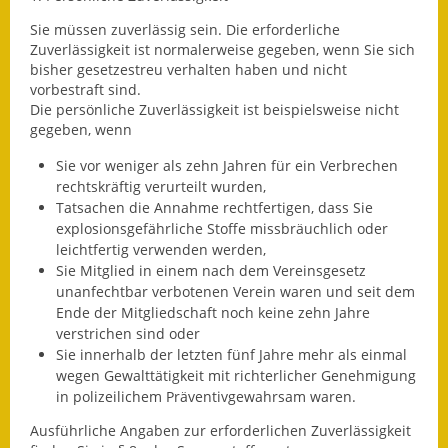
Gutachterausschuss
Sie müssen zuverlässig sein. Die erforderliche
Zuverlässigkeit ist normalerweise gegeben, wenn Sie sich
Landessanierungsprogramm
bisher gesetzestreu verhalten haben und nicht
vorbestraft sind.
Mietspiegel
Die persönliche Zuverlässigkeit ist beispielsweise nicht
gegeben, wenn
Rückstausicherung von
Sie vor weniger als zehn Jahren für ein Verbrechen
Gebäuden
rechtskräftig verurteilt wurden,
Tatsachen die Annahme rechtfertigen, dass Sie
Hochwassergefahrenkarte
explosionsgefährliche Stoffe missbräuchlich oder
leichtfertig verwenden werden,
Gemeindehalle und
Sie Mitglied in einem nach dem Vereinsgesetz
Bürgerhaus
unanfechtbar verbotenen Verein waren und
seit dem
Ende de
r Mitgliedschaft noch keine zehn Jahre
Grundschule &
verstrichen sind oder
Kernzeitbetreuung
Sie innerhalb der letzten fünf Jahre mehr als einmal
wegen Gewalttätigkeit mit richterlicher Genehmigung
Integration und Asyl
in polizeilichem Präventivgewahrsam waren.
Ausführliche Angaben zur erforde
rlichen Zuverlässigkeit
Bevölkerungsschutz