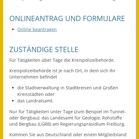
Eröffnungsbilanz
ONLINEANTRAG UND FORMULARE
Getrennte
Abwassergebühr
Online beantragen
Grundsteuerreform
ZUSTÄNDIGE STELLE
Haushaltspläne
Für Tätigkeiten über Tage die Kreispolizeibehörde.
Jahresabschlüsse
Kreispolizeibehörde ist je nach Ort, in dem sich Ihr
Unternehmen befindet
Wasserversorgung
die Stadtverwaltung
in Stadtkreisen und Großen
Heiraten in Notzingen
Kreisstädten oder
das Landratsamt.
Mitarbeiter
Nur für Tätigkeiten unter Tage (zum Beispiel im Tunnel-
oder Bergbau): das Landesamt für Geologie, Rohstoffe
Notruftafel
und Bergbau (LGRB) am Regierungspräsidium Freiburg.
Ortsrecht
Kommen Sie aus Deutschland oder einem Mitgliedsland