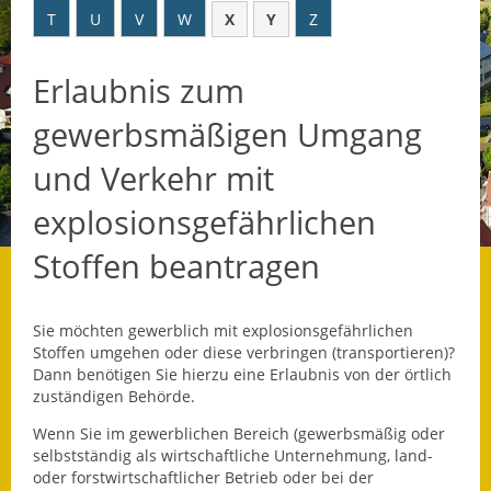
T
U
V
W
X
Y
Z
Datenschutz
Erlaubnis zum
Datenschutz im
Steueramt
gewerbsmäßigen Umgang
Gebärdensprache
und Verkehr mit
Geschichte und
explosionsgefährlichen
Gegenwart
Stoffen beantragen
Was die Alten noch
wussten!
Sie möchten gewerblich mit explosionsgefährlichen
Wagner-Werkstatt
Stoffen umgehen oder diese verbringen (transportieren)?
Dann benötigen Sie hierzu eine Erlaubnis von der örtlich
zuständigen Behörde.
Informationsbroschüre
Wenn Sie im gewerblichen Bereich (gewerbsmäßig oder
Lärmaktionsplan
selbstständig als wirtschaftliche Unternehmung, land-
oder forstwirtschaftlicher Betrieb oder bei der