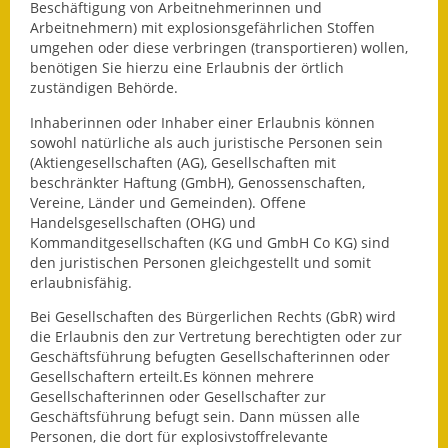
Leichte Sprache
Beschäftigung von Arbeitnehmerinnen und
Arbeitnehmern) mit explosionsgefährlichen Stoffen
Infos in Leichter Sprache
umgehen oder diese verbringen (transportieren) wollen,
benötigen Sie hierzu eine Erlaubnis der örtlich
zuständigen Behörde.
Mitteilungsblatt
Inhaberinnen oder Inhaber einer Erlaubnis können
Nachhaltigkeitsbericht
sowohl natürliche als a
uch juristische Personen sein
(Aktiengesellschaften (AG), Gesellschaften mit
Notfallplanung
beschränkter Haftung (GmbH), Genossenschaften,
Vereine, Länder und Gemeinden).
Offene
Handelsgesellschaften (OHG) und
Ortsplan
Kommanditgesellschaften (KG und GmbH Co KG) sind
den juristi
schen Personen gleichgestellt und somit
Schadensmeldung
erlaubnisfähig.
Straßenbau
Bei Gesellschaften des Bürgerlichen Rechts (GbR) wird
die Erlaubnis den zur Vertretung berechtigten oder zur
Landesstraße
Geschäftsführung befugten Gesellschafterinnen oder
Gesellschaftern erteilt.
Es können mehre
re
Gesellschafterinnen oder Gesellschafter zur
Kreisstraße
Geschäftsführung befugt sein. Dann müssen alle
Personen, die dort für explosivstoffrelevante
Umleitungsplan