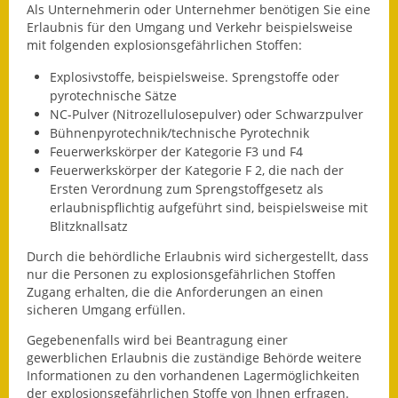
Als Unternehmerin oder Unternehmer benötigen Sie eine
Fundbehörde
Erlaubnis für den Umgang und Verkehr beispielsweise
mit folgenden explosionsgefährlichen Stoffen:
Gemeinderat
Explosivstoffe, beispielsweise. Sprengstoffe oder
pyrotechnische Sätze
Sitzungsberichte 2015
NC-Pulver (Nitrozellulosepulver) oder Schwarzpulver
Bühnenpyrotechnik/technische Pyrotechnik
Sitzungsberichte 2016
Feuerwerkskörper der Kategorie F3 und F4
Feuerwerkskörper der Kategorie F 2, die nach der
Sitzungsberichte 2017
Ersten Verordnung zum Sprengstoffgesetz als
erlaubnispflichtig aufgeführt sind, beispielsweise mit
Sitzungsberichte 2018
Blitzknallsatz
Durch die behördliche Erlaubnis wird sichergestellt, dass
Sitzungsberichte 2019
nur die Personen zu explosionsgefährlichen Stoffen
Zugang erhalten, die die Anforderungen an einen
Sitzungsberichte 2020
sicheren Umgang erfüllen.
Gemeindeverwaltung
Gegebenenfalls wird bei Beantragung einer
gewerblichen Erlaubnis die zuständige Behörde weitere
Haushalt & Finanzen
Informationen zu den vorhandenen Lagermöglichkeiten
der explosionsgefährlichen Stoffe von Ihnen erfragen.