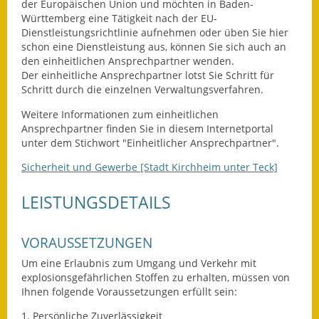
der Europäischen Union und möchten in Baden-
Württemberg eine Tätigkeit nach der EU-
Wahlen
Dienstleistungsrichtlinie aufnehmen oder üben Sie hier
schon eine Dienstleistung aus, können Sie sich auch an
Was erledige ich wo?
den einheitlichen Ansprechpartner wenden.
Der einheitliche Ansprechpartner lotst Sie Schritt für
Leben
Schritt durch die einzelnen Verwaltungsverfahren.
Weitere Informationen zum einheitlichen
Bauen und Wohnen
Ansprechpartner finden Sie in diesem Internetportal
unter dem Stichwort "Einheitlicher Ansprechpartner".
Baugebiete & Bauplätze
Sicherheit und Gewerbe [Stadt Kirchheim unter Teck]
Bauwasser/Wasser/Abwasser
LEISTUNGSDETAILS
Bebauungspläne
Bodenrichtwerte
VORAUSSETZUNGEN
Um eine Erlaubnis zum Umgang und Verkehr mit
Flächennutzungsplan
explosionsgefährlichen Stoffen zu erhalten, müssen von
Ihnen folgende Voraussetzungen erfüllt sein:
Gerätehütten
1. Persönliche Zuverlässigkeit