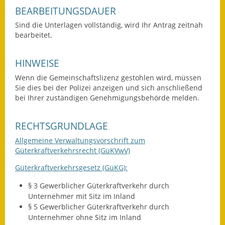
Eröffnungsbilanz
BEARBEITUNGSDAUER
Sind die Unterlagen vollständig, wird Ihr Antrag zeitnah
Getrennte
bearbeitet.
Abwassergebühr
HINWEISE
Grundsteuerreform
Wenn die Gemeinschaftslizenz gestohlen wird, müssen
Haushaltspläne
Sie dies bei der Polizei anzeigen und sich anschließend
bei Ihrer zuständigen Genehmigungsbehörde melden.
Jahresabschlüsse
RECHTSGRUNDLAGE
Wasserversorgung
Allgemeine Verwaltungsvorschrift zum
Güterkraftverkehrsrecht (GüKVwV)
Heiraten in Notzingen
Güterkraftverkehrsgesetz (GüKG):
Mitarbeiter
§ 3
Gewerblicher Güterkraftverkehr durch
Notruftafel
Unternehmer mit Sitz im Inland
§ 5
Gewerblicher Güterkraftverkehr durch
Unternehmer ohne Sitz im Inland
Ortsrecht