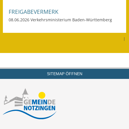
Wahlen
FREIGABEVERMERK
08.06.2026 Verkehrsministerium Baden-Württemberg
Was erledige ich wo?
Leben
|
Bauen und Wohnen
Baugebiete & Bauplätze
Bauwasser/Wasser/Abwasser
SITEMAP ÖFFNEN
Bebauungspläne
Bodenrichtwerte
Flächennutzungsplan
Gerätehütten