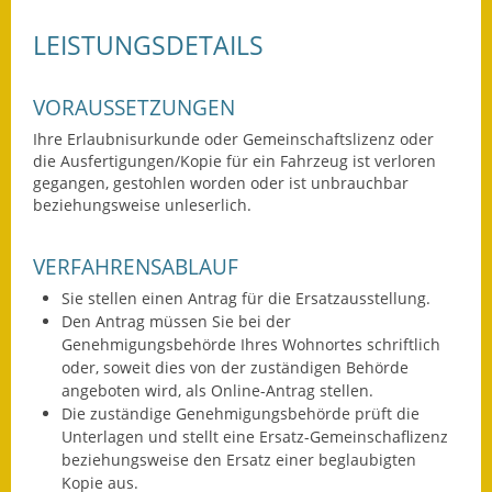
LEISTUNGSDETAILS
Ausweichfahrplan
Buslinie 168
VORAUSSETZUNGEN
Stellenausschreibungen
Ihre Erlaubnisurkunde oder Gemeinschaftslizenz oder
Zahlen und Fakten
die Ausfertigungen/Kopie für ein Fahrzeug ist verloren
gegangen, gestohlen worden oder ist unbrauchbar
beziehungsweise unleserlich.
Rathaus
Bauhof Notzingen
VERFAHRENSABLAUF
Sie stellen einen Antrag für die Ersatzausstellung.
Behördenadressen
Den Antrag müssen Sie bei der
Genehmigungsbehörde Ihres Wohnortes schriftlich
Beratungsstellen im
oder, soweit dies von der zuständigen Behörde
Landkreis
angeboten wird, als Online-Antrag stellen.
Die zuständige Genehmigungsbehörde prüft die
Dienstleistungen
Unterlagen und stellt eine Ersatz-Gemeinschaflizenz
beziehungsweise den Ersatz einer beglaubigten
Formulare
Kopie aus.