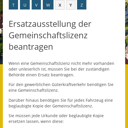
T
U
V
W
X
Y
Z
Datenschutz
Ersatzausstellung der
Datenschutz im
Steueramt
Gemeinschaftslizenz
Gebärdensprache
beantragen
Geschichte und
Gegenwart
Wenn eine Gemeinschaftslizenz nicht mehr vorhanden
oder unleserlich ist, müssen Sie bei der zuständigen
Was die Alten noch
Behörde einen Ersatz beantragen.
wussten!
Für den gewerblichen Güterkraftverkehr benötigen Sie
eine Gemeinschaftslizenz.
Wagner-Werkstatt
Darüber hinaus benötigen Sie für jedes Fahrzeug eine
Informationsbroschüre
beglaubigte Kopie der Gemeinschaftslizenz.
Sie müssen jede Urkunde oder beglaubigte Kopie
Lärmaktionsplan
ersetzen lassen, wenn diese: