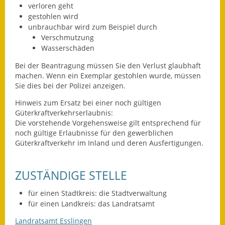
Leichte Sprache
verloren geht
gestohlen wird
Infos in Leichter Sprache
unbrauchbar wird zum Beispiel durch
Verschmutzung
Mitteilungsblatt
Wasserschäden
Bei der Beantragung müssen Sie den Verlust glaubhaft
Nachhaltigkeitsbericht
machen. Wenn ein Exemplar gestohlen wurde, müssen
Sie dies bei der Polizei anzeigen.
Notfallplanung
Hinweis zum Ersatz bei einer noch gültigen
Ortsplan
Güterkraftverkehrserlaubnis:
Die vorstehende Vorgehensweise gilt entsprechend für
noch gültige Erlaubnisse für den gewerblichen
Schadensmeldung
Güterkraftverkehr im Inland und deren Ausfertigungen.
Straßenbau
ZUSTÄNDIGE STELLE
Landesstraße
für einen Stadtkreis: die Stadtverwaltung
Kreisstraße
für einen Landkreis: das Landratsamt
Landratsamt Esslingen
Umleitungsplan