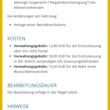
alleinige Sorgerecht ("Negativbescheinigung") bei
Wahlen
Alleinerziehenden
bei Änderungen am Fahrzeug:
Was erledige ich wo?
Vorlage einer Betriebserlaubnis
Leben
KOSTEN
Bauen und Wohnen
Verwaltungsgebühr:
12,80 EUR für die Erstzulassung
Baugebiete & Bauplätze
über ein i-KFZ-Portal
Verwaltungsgebühr:
30,00 EUR für die Erstzulassung
Bauwasser/Wasser/Abwasser
in der örtlich zuständigen Kfz-Zulassungsbehörden
Verwaltungsgebühr:
10,20 EUR für die Wahl eines
Wunschkennzeichen
Bebauungspläne
Bodenrichtwerte
BEARBEITUNGSDAUER
Die Bearbeitung erfolgt in der Regel sofort.
Flächennutzungsplan
Gerätehütten
HINWEISE