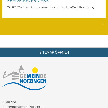
FREIGABEVERMERK
Kinderbetreuung
26.02.2024 Verkehrsministerium Baden-Württemberg
Nahverkehr
|
Ver- & Entsorgung
Breitbandausbau
Klimaschutzagentur
SITEMAP ÖFFNEN
Freizeit
Feuerwehr
Freizeit- & Sportstätten
Gesundheit & Soziales
ADRESSE
Kirchen
Bürgermeisteramt Notzingen