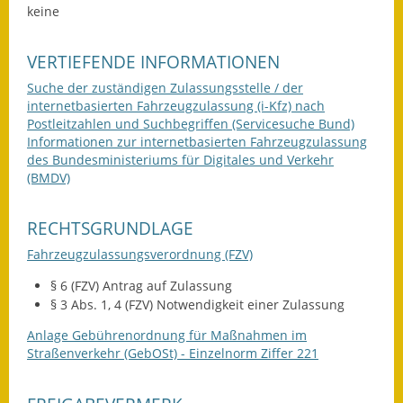
keine
Gutachterausschuss
Landessanierungsprogramm
VERTIEFENDE INFORMATIONEN
Suche der zuständigen Zulassungsstelle / der
Mietspiegel
internetbasierten Fahrzeugzulassung (i-Kfz) nach
Postleitzahlen und Suchbegriffen (Servicesuche Bund)
Rückstausicherung von
Informationen zur internetbasierten Fahrzeugzulassung
Gebäuden
des Bundesministeriums für Digitales und Verkehr
(BMDV)
Hochwassergefahrenkarte
RECHTSGRUNDLAGE
Gemeindehalle und
Bürgerhaus
Fahrzeugzulassungsverordnung (FZV)
§ 6 (FZV) Antrag auf Zulassung
Grundschule &
§ 3 Abs. 1, 4 (FZV) Notwendigkeit einer Zulassung
Kernzeitbetreuung
Anlage Gebührenordnung für Maßnahmen im
Integration und Asyl
Straßenverkehr (GebOSt) - Einzelnorm Ziffer 221
Bevölkerungsschutz