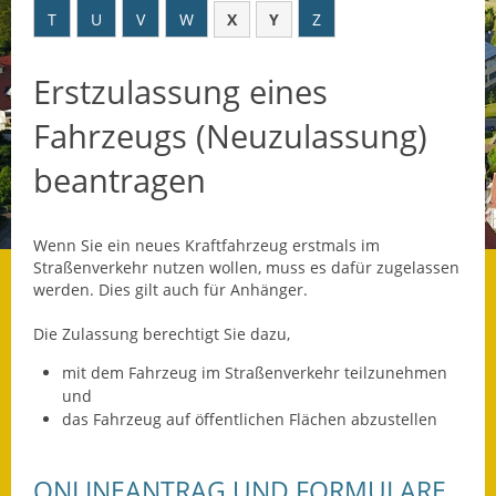
T
U
V
W
X
Y
Z
Datenschutz
Erstzulassung eines
Datenschutz im
Steueramt
Fahrzeugs (Neuzulassung)
Gebärdensprache
beantragen
Geschichte und
Gegenwart
Wenn Sie ein neues Kraftfahrzeug erstmals im
Straßenverkehr nutzen wollen, muss es dafür zugelassen
Was die Alten noch
werden. Dies gilt auch für Anhänger.
wussten!
Die Zulassung berechtigt Sie dazu,
Wagner-Werkstatt
mit dem Fahrzeug im Straßenverkehr teilzunehmen
und
Informationsbroschüre
das Fahrzeug auf öffentlichen Flächen abzustellen
Lärmaktionsplan
ONLINEANTRAG UND FORMULARE