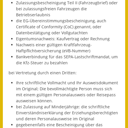
Zulassungsbescheinigung Teil II (Fahrzeugbrief) oder
Eröffnungsbilanz
bei zulassungsfreien Fahrzeugen die
Betriebserlaubnis
Getrennte
die EG-Übereinstimmungsbescheinigung, auch
Abwassergebühr
Certificate of Conformity (CoC) genannt, oder
Datenbestätigung oder Vollgutachten
Grundsteuerreform
Eigentumsnachweis: Kaufvertrag oder Rechnung
Nachweis einer gültigen Kraftfahrzeug-
Haushaltspläne
Haftpflichtversicherung (eVB-Nummer)
Bankverbindung für das SEPA-Lastschriftmandat, um
Jahresabschlüsse
die Kfz-Steuer zu bezahlen
bei Vertretung durch einen Dritten:
Wasserversorgung
Ihre schriftliche Vollmacht und Ihr Ausweisdokument
Heiraten in Notzingen
im Original;
Die bevollmächtigte Person muss sich
mit einem gültigen Personalausweis oder Reisepass
Mitarbeiter
ausweisen können.
bei Zulassung auf Minderjährige:
die schriftliche
Notruftafel
Einverständniserklärung der Erziehungsberechtigten
und deren Personalausweise im Original
Ortsrecht
gegebenenfalls eine Bescheinigung über das