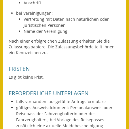
Anschrift
Fundbehörde
bei Vereinigungen:
Vertretung mit Daten nach natürlichen oder
Gemeinderat
juristischen Personen
Name der Vereinigung
Sitzungsberichte 2015
Nach einer erfolgreichen Zulassung erhalten Sie die
Sitzungsberichte 2016
Zulassungspapiere. Die Zulassungsbehörde teilt Ihnen
ein Kennzeichen zu.
Sitzungsberichte 2017
FRISTEN
Sitzungsberichte 2018
Es gibt keine Frist.
Sitzungsberichte 2019
ERFORDERLICHE UNTERLAGEN
Sitzungsberichte 2020
falls vorhanden: ausgefüllte Antragsformulare
gültiges Ausweisdokument: Personalausweis oder
Gemeindeverwaltung
Reisepass der Fahrzeughalterin oder des
Fahrzeughalters; bei Vorlage des Reisepasses
Haushalt & Finanzen
zusätzlich eine aktuelle Meldebescheinigung