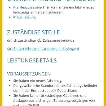
Leichte Sprache
Kfz-Neuzulassung
Hier können Sie ein fabrikneues
Infos in Leichter Sprache
Fahrzeugs anmelden (zulassen).
Kfz-Zulassung
Mitteilungsblatt
ZUSTÄNDIGE STELLE
Nachhaltigkeitsbericht
örtlich zuständige Kfz-Zulassungsbehörde
Notfallplanung
Straßenverkehrsamt [Landratsamt Esslingen]
Ortsplan
LEISTUNGSDETAILS
Schadensmeldung
VORAUSSETZUNGEN
Straßenbau
Sie haben ein neues Fahrzeug.
Landesstraße
Der gewöhnliche Standort dieses Fahrzeugs befindet
sich in der Bundesrepublik Deutschland.
Kreisstraße
Sie haben keine rückständigen Gebühren und
Auslagen aus bisherigen Zulassungsvorgängen von
Umleitungsplan
mehr als 30 EUR.