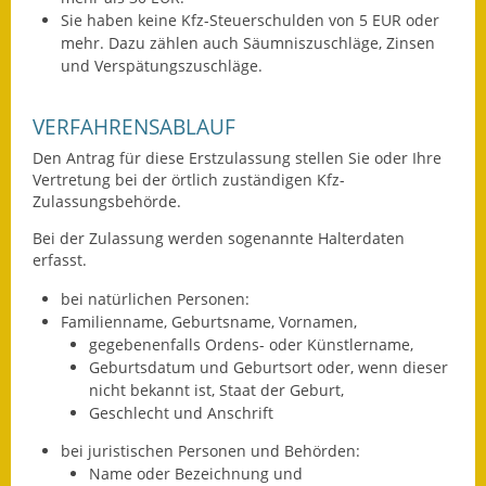
Sie haben keine Kfz-Steuerschulden von 5 EUR oder
Ausweichfahrplan
mehr. Dazu zählen auch Säumniszuschläge, Zinsen
Buslinie 168
und Verspätungszuschläge.
Stellenausschreibungen
VERFAHRENSABLAUF
Den Antrag für diese Erstzulassung stellen Sie oder Ihre
Zahlen und Fakten
Vertretung bei der örtlich zuständigen Kfz-
Zulassungsbehörde.
Rathaus
Bei der Zulassung werden sogenannte Halterdaten
Bauhof Notzingen
erfasst.
bei natürlichen Personen:
Behördenadressen
Familienname, Geburtsname, Vornamen,
gegebenenfalls Ordens- oder Künstlername,
Beratungsstellen im
Geburtsdatum und Geburtsort oder, wenn dieser
Landkreis
nicht bekannt ist, Staat der Geburt,
Geschlecht und Anschrift
Dienstleistungen
bei juristischen Personen und Behörden:
Formulare
Name oder Bezeichnung und