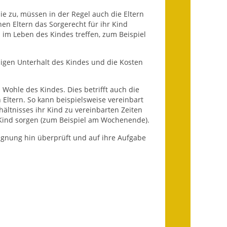
Infos in Leichter Sprache
e zu, müssen in der Regel auch die Eltern
en Eltern das Sorgerecht für ihr Kind
 im Leben des Kindes treffen, zum Beispiel
Mitteilungsblatt
Nachhaltigkeitsbericht
igen Unterhalt des Kindes und die Kosten
Notfallplanung
Wohle des Kindes. Dies betrifft auch die
Eltern. So kann beispielsweise vereinbart
Ortsplan
hältnisses ihr Kind zu vereinbarten Zeiten
 Kind sorgen (zum Beispiel am Wochenende).
Schadensmeldung
Eignung hin überprüft und auf ihre Aufgabe
Straßenbau
Landesstraße
Kreisstraße
Umleitungsplan