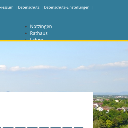
pressum
|
Datenschutz
|
Datenschutz-Einstellungen |
Notzingen
Rathaus
Leben
Freizeit
Wirtschaft
NAVIGATION
Notzingen
Aktuelles
Barrierefreiheit
Coronavirus