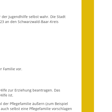
Ausweichfahrplan
Buslinie 168
 der Jugendhilfe selbst wahr. Die Stadt
Stellenausschreibungen
023 an den Schwarzwald-Baar-Kreis
Zahlen und Fakten
Rathaus
Bauhof Notzingen
Behördenadressen
r Familie vor.
Beratungsstellen im
Landkreis
ilfe zur Erziehung beantragen. Das
Dienstleistungen
ilfe ist.
Formulare
l der Pflegefamilie äußern (zum Beispiel
 auch selbst eine Pflegefamilie vorschlagen