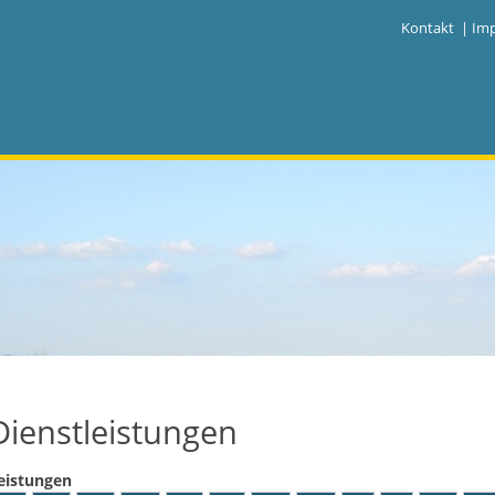
|
Kontakt
|
Im
Dienstleistungen
eistungen