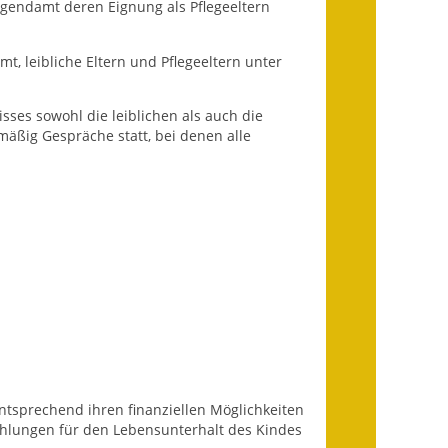
ugendamt deren Eignung als Pflegeeltern
Fundbehörde
Gemeinderat
t, leibliche Eltern und Pflegeeltern unter
Sitzungsberichte 2015
ses sowohl die leiblichen als auch die
mäßig Gespräche statt, bei denen alle
Sitzungsberichte 2016
Sitzungsberichte 2017
Sitzungsberichte 2018
Sitzungsberichte 2019
Sitzungsberichte 2020
Gemeindeverwaltung
Haushalt & Finanzen
entsprechend ihren finanziellen Möglichkeiten
ahlungen für den Lebensunterhalt des Kindes
Eröffnungsbilanz