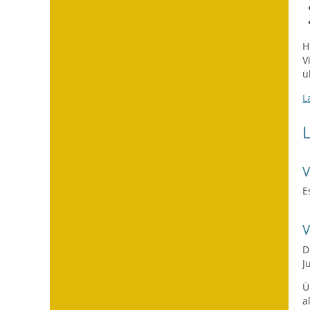
H
V
ü
L
E
D
J
Ü
a