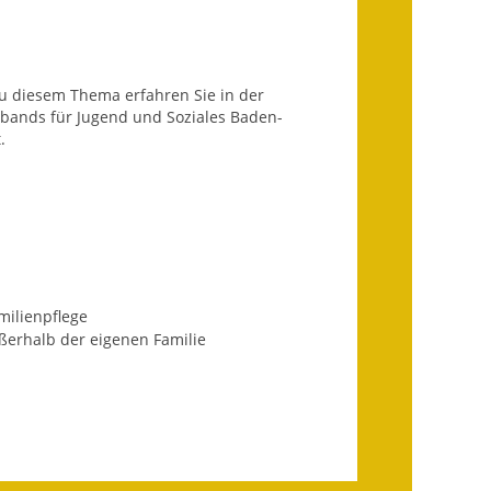
Getrennte
Abwassergebühr
zu diesem Thema erfahren Sie in der
Grundsteuerreform
ands für Jugend und Soziales Baden-
.
Haushaltspläne
Jahresabschlüsse
Wasserversorgung
Heiraten in Notzingen
milienpflege
ßerhalb der eigenen Familie
Mitarbeiter
Notruftafel
Ortsrecht