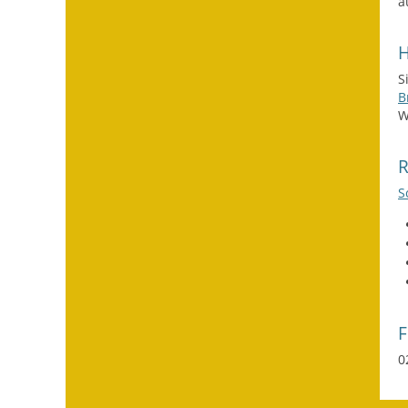
a
H
S
B
W
S
0