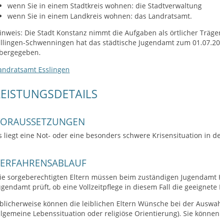
wenn Sie in einem Stadtkreis wohnen: die Stadtverwaltung
wenn Sie in einem Landkreis wohnen: das Landratsamt.
inweis: Die Stadt Konstanz nimmt die Aufgaben als örtlicher Träger
illingen-Schwenningen hat das städtische Jugendamt zum 01.07.2
bergegeben.
andratsamt Esslingen
LEISTUNGSDETAILS
VORAUSSETZUNGEN
s liegt eine Not- oder eine besonders schwere Krisensituation in de
VERFAHRENSABLAUF
ie sorgeberechtigten Eltern müssen beim zuständigen Jugendamt H
ugendamt prüft, ob eine Vollzeitpflege in diesem Fall die geeignete H
blicherweise können die leiblichen Eltern Wünsche bei der Auswah
llgemeine Lebenssituation oder religiöse Orientierung). Sie können