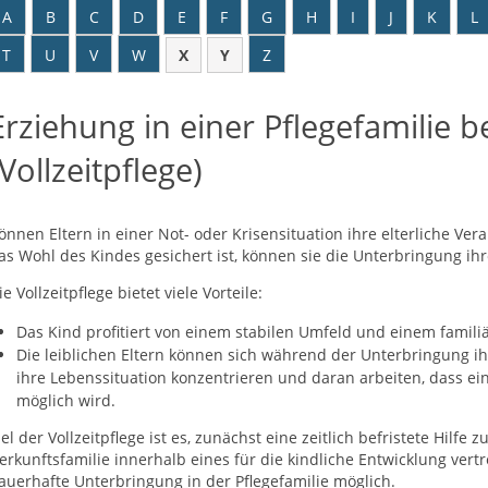
A
B
C
D
E
F
G
H
I
J
K
L
T
U
V
W
X
Y
Z
Erziehung in einer Pflegefamilie 
(Vollzeitpflege)
önnen Eltern in einer Not- oder Krisensituation ihre elterliche V
as Wohl des Kindes gesichert ist, können sie die Unterbringung ihr
ie Vollzeitpflege bietet viele Vorteile:
Das Kind profitiert von einem stabilen Umfeld und einem familiä
Die leiblichen Eltern können sich während der Unterbringung ihr
ihre Lebenssituation konzentrieren und daran arbeiten, dass 
möglich wird.
iel der Vollzeitpflege ist es, zunächst eine zeitlich befristete Hilfe z
erkunftsfamilie innerhalb eines für die kindliche Entwicklung vert
auerhafte Unterbringung in der Pflegefamilie möglich.