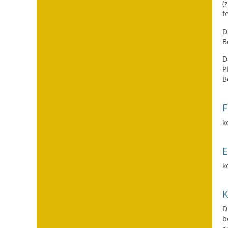
(
f
D
B
D
P
B
F
k
k
D
b