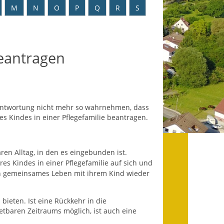
Datenschutz
M
N
O
P
Q
R
S
Datenschutz im
Steueramt
beantragen
Gebärdensprache
Geschichte und
Gegenwart
erantwortung nicht mehr so wahrnehmen, dass
Was die Alten noch
es Kindes in einer Pflegefamilie beantragen.
wussten!
Wagner-Werkstatt
ren Alltag, in den es eingebunden ist.
es Kindes in einer Pflegefamilie auf sich und
Informationsbroschüre
ein gemeinsames Leben mit ihrem Kind wieder
Lärmaktionsplan
u bieten. Ist
eine Rückkehr in die
retbaren Zeitraums möglich, ist auch eine
Leichte Sprache