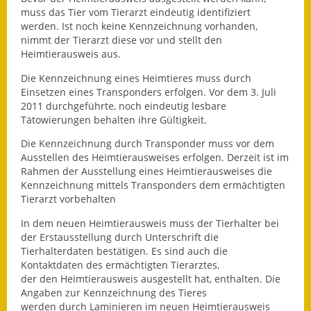
muss das Tier vom Tierarzt eindeutig identifiziert
Fundbehörde
werden. Ist noch keine Kennzeichnung vorhanden,
nimmt der Tierarzt diese vor und stellt den
Gemeinderat
Heimtierausweis aus.
Die Kennzeichnung eines Heimtieres muss durch
Sitzungsberichte 2015
Einsetzen eines Transponders erfolgen. Vor dem 3. Juli
2011 durchgeführte, noch eindeutig lesbare
Sitzungsberichte 2016
Tätowierungen behalten ihre Gültigkeit.
Sitzungsberichte 2017
Die Kennzeichnung durch Transponder muss vor dem
Ausstellen des Heimtierausweises erfolgen. Derzeit ist im
Rahmen der Ausstellung eines Heimtierausweises die
Sitzungsberichte 2018
Kennzeichnung mittels Transponders dem ermächtigten
Tierarzt vorbehalten
Sitzungsberichte 2019
In dem neuen Heimtierausweis muss der Tierhalter bei
Sitzungsberichte 2020
der Erstausstellung durch Unterschrift die
Tierhalterdaten bestätigen. Es sind auch die
Gemeindeverwaltung
Kontaktdaten des ermächtigten Tierarztes,
der den Heimtierausweis ausgestellt hat, enthalten. Die
Angaben zur Kennzeichnung des Tieres
Haushalt & Finanzen
werden durch Laminieren im neuen Heimtierausweis