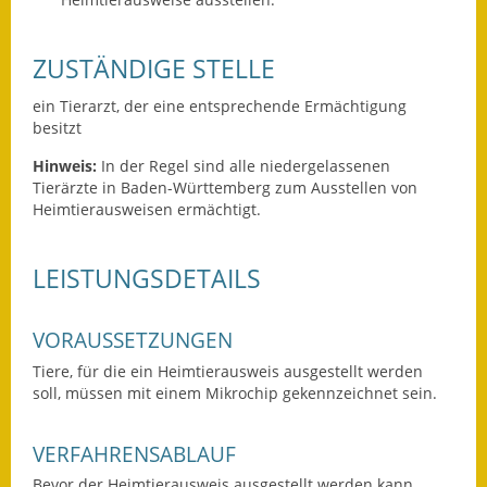
Ausweichfahrplan
ZUSTÄNDIGE STELLE
Buslinie 168
ein Tierarzt, der eine entsprechende Ermächtigung
Stellenausschreibungen
besitzt
Zahlen und Fakten
Hinweis:
In der Regel sind alle niedergelassenen
Tierärzte in Baden-Württemberg zum Ausstellen von
Rathaus
Heimtierausweisen ermächtigt.
Bauhof Notzingen
LEISTUNGSDETAILS
Behördenadressen
VORAUSSETZUNGEN
Beratungsstellen im
Tiere, für die ein Heimtierausweis ausgestellt werden
Landkreis
soll, müssen mit einem Mikrochip gekennzeichnet sein.
Dienstleistungen
VERFAHRENSABLAUF
Formulare
Bevor der Heimtierausweis ausgestellt werden kann,