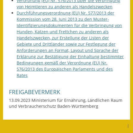
Verordnung (EU) Nr. 576/2013 über die Verbringung
Gutachterausschuss
von Heimtieren zu anderen als Handelszwecken
Durchführungsverordnung (EU) Nr. 577/2013 der
Landessanierungsprogramm
Kommission vom 28. Juni 2013 zu den Muster-
Identifizierungsdokumenten für die Verbringung von
Mietspiegel
Hunden, Katzen und Frettchen zu anderen als
Handelszwecken, zur Erstellung der Listen der
Rückstausicherung von
Gebiete und Drittländer sowie zur Festlegung der
Gebäuden
Anforderungen an Format, Layout und Sprache der
Erklärung zur Bestätigung der Einhaltung bestimmter
Bedingungen gemäß der Verordnung (EU) Nr.
Hochwassergefahrenkarte
576/2013 des Europäischen Parlaments und des
Rates
Gemeindehalle und
Bürgerhaus
FREIGABEVERMERK
Grundschule &
13.09.2023 Ministerium für Ernährung, Ländlichen Raum
Kernzeitbetreuung
und Verbraucherschutz Baden-Württemberg
Integration und Asyl
|
Bevölkerungsschutz