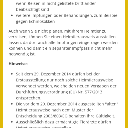
Leichte Sprache
wenn Reisen in nicht gelistete Drittländer
beabsichtigt sind
Infos in Leichter Sprache
weitere Impfungen oder Behandlungen
, zum Beispiel
gegen Echinokokken
Mitteilungsblatt
Auch wenn Sie nicht planen, mit Ihrem Heimtier zu
verreisen, können Sie einen Heimtierausweis ausstellen
Nachhaltigkeitsbericht
lassen, da dort auch alle Impfungen eingetragen werden
können und damit ein separater Impfpass nicht mehr
Notfallplanung
notwendig ist.
Ortsplan
Hinweise:
Seit dem 29. Dezember 2014 dürfen bei der
Schadensmeldung
Erstausstellung nur noch solche Heimtierausweise
verwendet werden, welche den neuen Vorgaben der
Straßenbau
Durchführungsverordnung (EU) Nr. 577/2013
entsprechen.
Landesstraße
Die vor dem 29. Dezember 2014 ausgestellten "alten"
Heimtierausweise nach dem Muster der
Kreisstraße
Entscheidung 2003/803/EG behalten ihre Gültigkeit.
Ausschließlich dazu ermächtigte Tierärzte dürfen
Umleitungsplan
Heimtierausweise ausstellen.