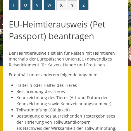
T
U
V
W
X
Y
Z
Datenschutz
EU-Heimtierausweis (Pet
Datenschutz im
Steueramt
Passport) beantragen
Gebärdensprache
Der Heimtierausweis ist ein für Reisen mit Heimtieren
Geschichte und
innerhalb der Europäischen Union (EU) notwendiges
Gegenwart
Reisedokument für Katzen, Hunde und Frettchen.
Was die Alten noch
Er enthält unter anderem folgende Angaben:
wussten!
Halterin oder Halter des Tieres
Beschreibung des Tieres
Wagner-Werkstatt
Kennzeichnung des Tieres
(Art und Datum der
Kennzeichnung sowie Kennzeichnungsnummer)
Informationsbroschüre
Tollwutimpfung
(Gültigkeit)
Bestätigung eines ausreichenden Testergebnisses
Lärmaktionsplan
der Titrierung von Tollwutantikörpern
als Nachweis der Wirksamkeit der Tollwutimpfung,