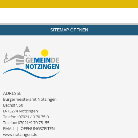
Kinderbetreuung
Nahverkehr
SITEMAP ÖFFNEN
Ver- & Entsorgung
Breitbandausbau
Klimaschutzagentur
Freizeit
Feuerwehr
ADRESSE
Bürgermeisteramt Notzingen
Freizeit- & Sportstätten
Bachstr. 50
D-73274 Notzingen
Telefon: 07021 / 9 70 75-0
Gesundheit & Soziales
Telefax: 07021/9 70 75 -55
EMAIL
|
ÖFFNUNGSZEITEN
Kirchen
www.notzingen.de