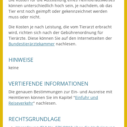
können unterschiedlich hoch sein, je nachdem, ob das
Wahlen
Tier erst noch geimpft oder gekennzeichnet werden
muss oder nicht.
Was erledige ich wo?
Die Kosten je nach Leistung, die vom Tierarzt erbracht
wird, richten sich nach der Gebührenordnung für
Leben
Tierärzte. Diese können Sie auf den Internetseiten der
Bundestierärztekammer
nachlesen.
Bauen und Wohnen
Baugebiete & Bauplätze
HINWEISE
keine
Bauwasser/Wasser/Abwasser
VERTIEFENDE INFORMATIONEN
Bebauungspläne
Die genauen Bestimmungen zur Ein- und Ausreise mit
Bodenrichtwerte
Heimtieren können Sie im Kapitel "
Einfuhr und
Reiseverkehr
" nachlesen.
Flächennutzungsplan
RECHTSGRUNDLAGE
Gerätehütten