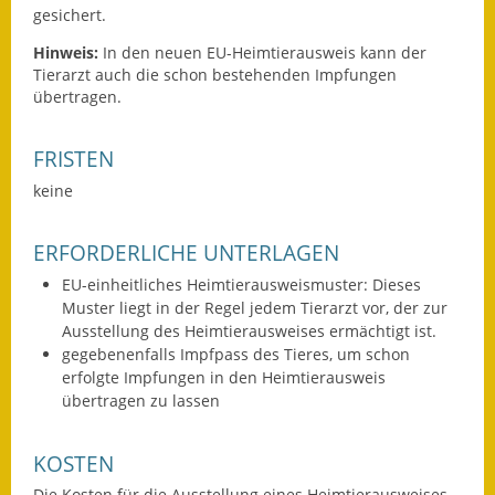
gesichert.
Eröffnungsbilanz
Hinweis:
In den neuen EU-Heimtierausweis kann der
Getrennte
Tierarzt auch die schon bestehenden Impfungen
Abwassergebühr
übertragen.
Grundsteuerreform
FRISTEN
Haushaltspläne
keine
Jahresabschlüsse
ERFORDERLICHE UNTERLAGEN
Wasserversorgung
EU-einheitliches Heimtierausweismuster: Dieses
Muster liegt in der Regel jedem Tierarzt vor, der zur
Heiraten in Notzingen
Ausstellung des Heimtierausweises ermächtigt ist.
gegebenenfalls Impfpass des Tieres, um schon
erfolgte Impfungen in den Heimtierausweis
Mitarbeiter
übertragen zu lassen
Notruftafel
KOSTEN
Ortsrecht
Die Kosten für die Ausstellung eines Heimtierausweises