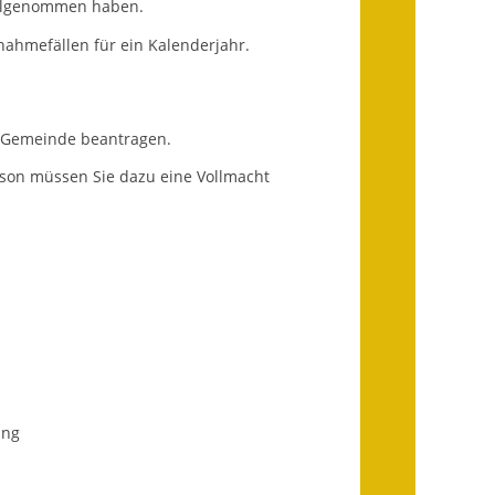
eilgenommen haben.
Ausweichfahrplan
Buslinie 168
snahmefällen für ein Kalenderjahr.
Stellenausschreibungen
er Gemeinde beantragen.
Zahlen und Fakten
erson müssen Sie dazu eine Vollmacht
Rathaus
Bauhof Notzingen
Behördenadressen
Beratungsstellen im
Landkreis
Dienstleistungen
ung
Formulare