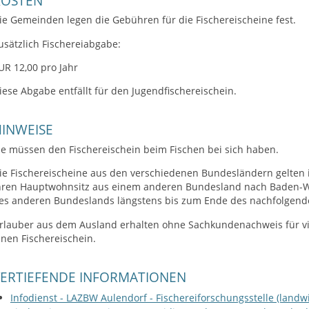
KOSTEN
ie Gemeinden legen die Gebühren für die Fischereischeine fest.
usätzlich Fischereiabgabe:
UR 12,00 pro Jahr
iese Abgabe entfällt für den Jugendfischereischein.
INWEISE
ie müssen den Fischereischein beim Fischen bei sich haben.
ie Fischereischeine aus den verschiedenen Bundesländern gelten 
hren Hauptwohnsitz aus einem anderen Bundesland nach Baden-Wür
es anderen Bundeslands längstens bis zum Ende des nachfolgend
rlauber aus dem Ausland erhalten ohne Sachkundenachweis für vi
inen Fischereischein.
VERTIEFENDE INFORMATIONEN
Infodienst - LAZBW Aulendorf - Fischereiforschungsstelle (landw