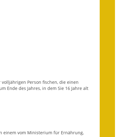
Infos in Leichter Sprache
Mitteilungsblatt
Nachhaltigkeitsbericht
Notfallplanung
Ortsplan
Schadensmeldung
 volljährigen Person fischen, die einen
zum Ende des Jahres, in dem Sie 16 Jahre alt
Straßenbau
Landesstraße
Kreisstraße
Umleitungsplan
 an einem vom Ministerium für Ernährung,