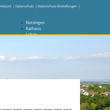
pressum
|
Datenschutz
|
Datenschutz-Einstellungen |
Notzingen
Rathaus
Leben
Freizeit
Wirtschaft
NAVIGATION
Notzingen
Aktuelles
Barrierefreiheit
Coronavirus