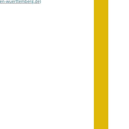
den-wuerttemberg.de)
Getrennte
Abwassergebühr
Grundsteuerreform
Haushaltspläne
Jahresabschlüsse
Wasserversorgung
Heiraten in Notzingen
Mitarbeiter
Notruftafel
Ortsrecht