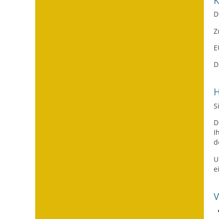
D
Z
E
D
H
S
D
I
d
U
e