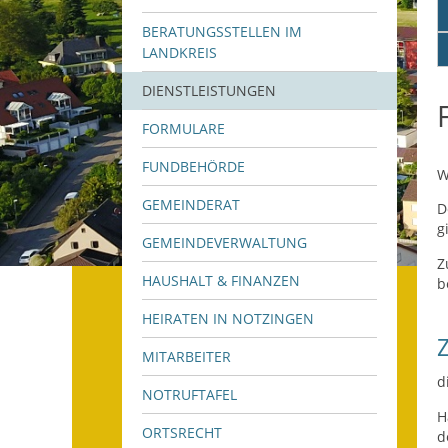
BERATUNGSSTELLEN IM
LANDKREIS
DIENSTLEISTUNGEN
FORMULARE
FUNDBEHÖRDE
W
GEMEINDERAT
D
g
GEMEINDEVERWALTUNG
Z
HAUSHALT & FINANZEN
b
HEIRATEN IN NOTZINGEN
MITARBEITER
d
NOTRUFTAFEL
H
ORTSRECHT
d