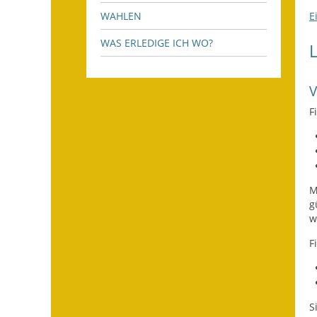
E
WAHLEN
WAS ERLEDIGE ICH WO?
F
M
g
w
F
S