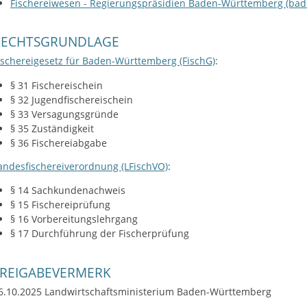
Fischereiwesen - Regierungspräsidien Baden-Württemberg (ba
RECHTSGRUNDLAGE
ischereigesetz für Baden-Württemberg (FischG)
:
§ 31
Fischereischein
§ 32 Jugendfischereischein
§ 33 Versagungsgründe
§ 35 Zuständigkeit
§ 36 Fischereiabgabe
andesfischereiverordnung (LFischVO)
:
§ 14
Sachkundenachweis
§ 15 Fischereiprüfung
§ 16 Vorbereitungslehrgang
§ 17 Durchführung der Fischerprüfung
FREIGABEVERMERK
6.10.2025 Landwirtschaftsministerium Baden-Württemberg