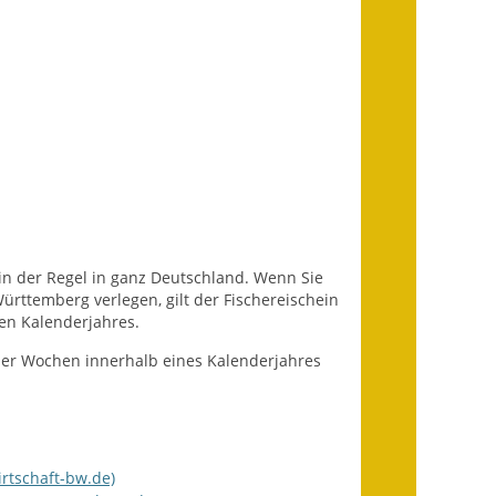
Fundbehörde
Gemeinderat
Sitzungsberichte 2015
Sitzungsberichte 2016
Sitzungsberichte 2017
Sitzungsberichte 2018
in der Regel in ganz Deutschland. Wenn Sie
ttemberg verlegen, gilt der Fischereischein
Sitzungsberichte 2019
en Kalenderjahres.
Sitzungsberichte 2020
er Wochen innerhalb eines Kalenderjahres
Gemeindeverwaltung
Haushalt & Finanzen
irtschaft-bw.de)
Eröffnungsbilanz