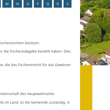
Datenschutz
M
N
O
P
Q
R
S
Datenschutz im
Steueramt
Gebärdensprache
Geschichte und
ischereischein besitzen.
Gegenwart
ahr die Fischereiabgabe bezahlt haben. Dies
Was die Alten noch
wussten!
on, die das Fischereirecht für das Gewässer
Wagner-Werkstatt
Informationsbroschüre
emeinschaft des Hauptwohnortes
Lärmaktionsplan
tz im Land, ist die Gemeinde zuständig, in
Leichte Sprache