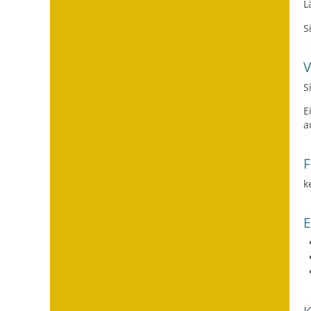
L
S
S
E
a
F
k