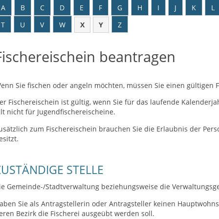
A
B
C
D
E
F
G
H
I
J
K
L
T
U
V
W
X
Y
Z
Fischereischein beantragen
enn Sie fischen oder angeln möchten, müssen Sie einen gültigen F
er Fischereischein ist gültig, wenn Sie für das laufende Kalenderj
ilt nicht für Jugendfischereischeine.
usätzlich zum Fischereischein brauchen Sie die Erlaubnis der Pers
esitzt.
ZUSTÄNDIGE STELLE
ie Gemeinde-/Stadtverwaltung beziehungsweise die Verwaltungsg
aben Sie als Antragstellerin oder Antragsteller keinen Hauptwohnsi
eren Bezirk die Fischerei ausgeübt werden soll.