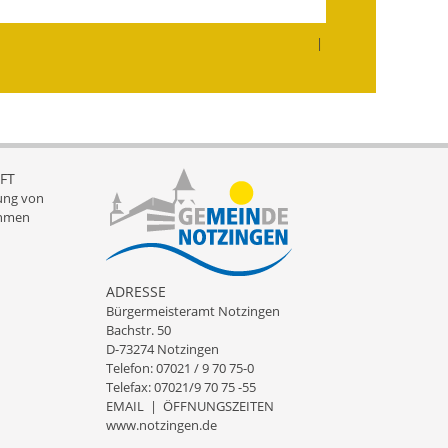
Wahlen
|
Was erledige ich wo?
Leben
Bauen und Wohnen
FT
Baugebiete & Bauplätze
ung von
hmen
Bauwasser/Wasser/Abwasser
Bebauungspläne
ADRESSE
Bürgermeisteramt Notzingen
Bodenrichtwerte
Bachstr. 50
D-73274 Notzingen
Flächennutzungsplan
Telefon: 07021 / 9 70 75-0
Telefax: 07021/9 70 75 -55
Gerätehütten
EMAIL
|
ÖFFNUNGSZEITEN
www.notzingen.de
Gutachterausschuss