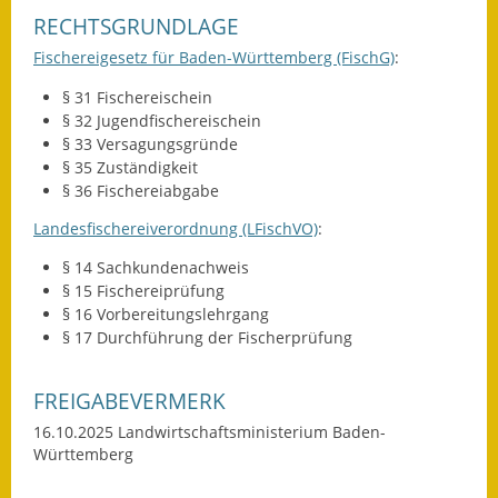
RECHTSGRUNDLAGE
Wahlen
Fischereigesetz für Baden-Württemberg (FischG)
:
Was erledige ich wo?
§ 31
Fischereischein
§ 32 Jugendfischereischein
Leben
§ 33 Versagungsgründe
§ 35 Zuständigkeit
Bauen und Wohnen
§ 36 Fischereiabgabe
Landesfischereiverordnung (LFischVO)
:
Baugebiete & Bauplätze
§ 14
Sachkundenachweis
Bauwasser/Wasser/Abwasser
§ 15 Fischereiprüfung
§ 16 Vorbereitungslehrgang
Bebauungspläne
§ 17 Durchführung der Fischerprüfung
Bodenrichtwerte
FREIGABEVERMERK
Flächennutzungsplan
16.10.2025 Landwirtschaftsministerium Baden-
Württemberg
Gerätehütten