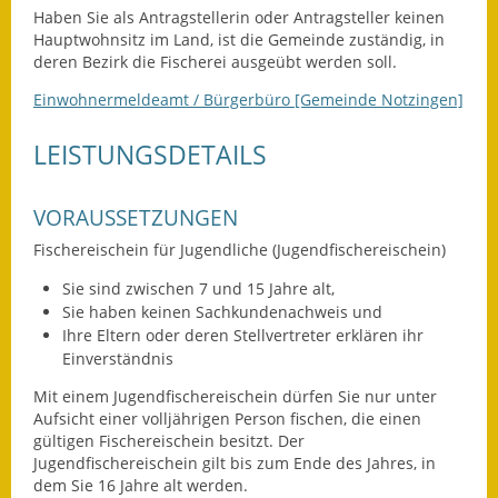
Leichte Sprache
Haben Sie als Antragstellerin oder Antragsteller keinen
Hauptwohnsitz im Land, ist die Gemeinde zuständig, in
Infos in Leichter Sprache
deren Bezirk die Fischerei ausgeübt werden soll.
Mitteilungsblatt
Einwohnermeldeamt / Bürgerbüro [Gemeinde Notzingen]
LEISTUNGSDETAILS
Nachhaltigkeitsbericht
Notfallplanung
VORAUSSETZUNGEN
Ortsplan
Fischereischein für Jugendliche (Jugendfischereischein)
Sie sind zwischen 7 und 15 Jahre alt,
Schadensmeldung
Sie haben keinen Sachkundenachweis und
Ihre Eltern oder deren Stellvertreter erklären ihr
Straßenbau
Einverständnis
Landesstraße
Mit einem Jugendfischereischein dürfen Sie nur unter
Aufsicht einer volljährigen Person fischen, die einen
gültigen Fischereischein besitzt. Der
Kreisstraße
Jugendfischereischein gilt bis zum Ende des Jahres, in
dem Sie 16 Jahre alt werden.
Umleitungsplan