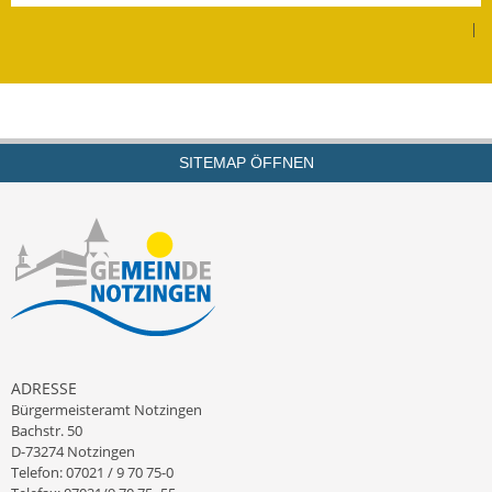
Gutachterausschuss
|
Landessanierungsprogramm
Mietspiegel
Rückstausicherung von
SITEMAP ÖFFNEN
Gebäuden
Hochwassergefahrenkarte
Gemeindehalle und
Bürgerhaus
Grundschule &
Kernzeitbetreuung
ADRESSE
Bürgermeisteramt Notzingen
Integration und Asyl
Bachstr. 50
D-73274 Notzingen
Telefon: 07021 / 9 70 75-0
Bevölkerungsschutz