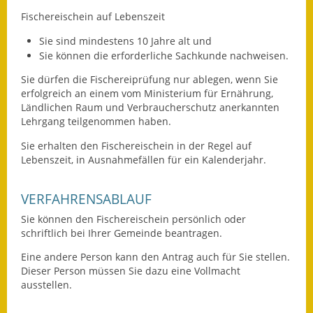
Fischereischein auf Lebenszeit
Ausweichfahrplan
Buslinie 168
Sie sind mindestens 10 Jahre alt und
Sie können die erforderliche Sachkunde nachweisen.
Stellenausschreibungen
Sie dürfen die Fischereiprüfung nur ablegen, wenn Sie
erfolgreich an einem vom Ministerium für Ernährung,
Zahlen und Fakten
Ländlichen Raum und Verbraucherschutz anerkannten
Lehrgang teilgenommen haben.
Rathaus
Sie erhalten den Fischereischein in der Regel auf
Lebenszeit, in Ausnahmefällen für ein Kalenderjahr.
Bauhof Notzingen
Behördenadressen
VERFAHRENSABLAUF
Sie können den Fischereischein persönlich oder
Beratungsstellen im
schriftlich bei Ihrer Gemeinde beantragen.
Landkreis
Eine andere Person kann den Antrag auch für Sie stellen.
Dieser Person müssen Sie dazu eine Vollmacht
Dienstleistungen
ausstellen.
Formulare