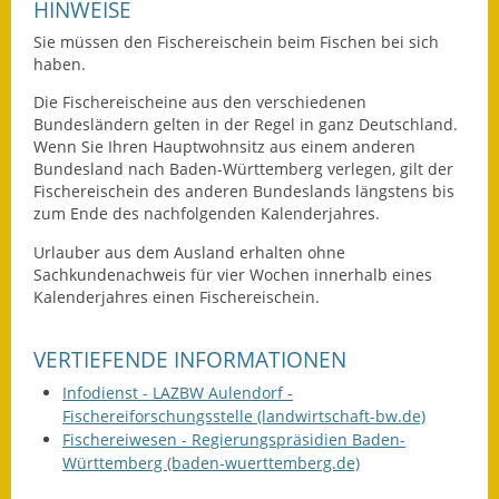
HINWEISE
Eröffnungsbilanz
Sie müssen den Fischereischein beim Fischen bei sich
haben.
Getrennte
Abwassergebühr
Die Fischereischeine aus den verschiedenen
Bundesländern gelten in der Regel in ganz Deutschland.
Grundsteuerreform
Wenn Sie Ihren Hauptwohnsitz aus einem anderen
Bundesland nach Baden-Württemberg verlegen, gilt der
Haushaltspläne
Fischereischein des anderen Bundeslands längstens bis
zum Ende des nachfolgenden Kalenderjahres.
Jahresabschlüsse
Urlauber aus dem Ausland erhalten ohne
Sachkundenachweis für vier Wochen innerhalb eines
Wasserversorgung
Kalenderjahres einen Fischereischein.
Heiraten in Notzingen
VERTIEFENDE INFORMATIONEN
Mitarbeiter
Infodienst - LAZBW Aulendorf -
Fischereiforschungsstelle (landwirtschaft-bw.de)
Notruftafel
Fischereiwesen - Regierungspräsidien Baden-
Württemberg (baden-wuerttemberg.de)
Ortsrecht