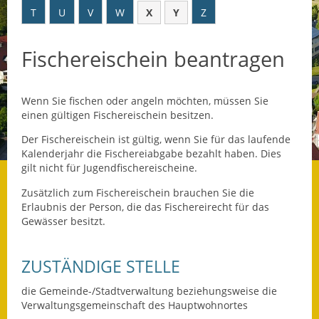
T
U
V
W
X
Y
Z
Datenschutz
Fischereischein beantragen
Datenschutz im
Steueramt
Wenn Sie fischen oder angeln möchten, müssen Sie
Gebärdensprache
einen gültigen Fischereischein besitzen.
Geschichte und
Der Fischereischein ist gültig, wenn Sie für das laufende
Gegenwart
Kalenderjahr die Fischereiabgabe bezahlt haben. Dies
gilt nicht für Jugendfischereischeine.
Was die Alten noch
Zusätzlich zum Fischereischein brauchen Sie die
wussten!
Erlaubnis der Person, die das Fischereirecht für das
Gewässer besitzt.
Wagner-Werkstatt
Informationsbroschüre
ZUSTÄNDIGE STELLE
Lärmaktionsplan
die Gemeinde-/Stadtverwaltung beziehungsweise die
Verwaltungsgemeinschaft des Hauptwohnortes