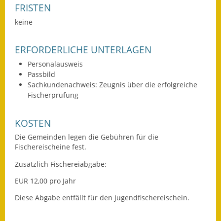
FRISTEN
Fundbehörde
keine
Gemeinderat
ERFORDERLICHE UNTERLAGEN
Sitzungsberichte 2015
Personalausweis
Passbild
Sitzungsberichte 2016
Sachkundenachweis: Zeugnis über die erfolgreiche
Fischerprüfung
Sitzungsberichte 2017
KOSTEN
Sitzungsberichte 2018
Die Gemeinden legen die Gebühren für die
Sitzungsberichte 2019
Fischereischeine fest.
Zusätzlich Fischereiabgabe:
Sitzungsberichte 2020
EUR 12,00 pro Jahr
Gemeindeverwaltung
Diese Abgabe entfällt für den Jugendfischereischein.
Haushalt & Finanzen