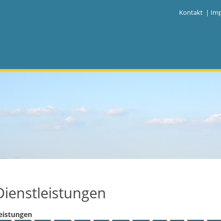
|
Kontakt
|
Im
Dienstleistungen
eistungen