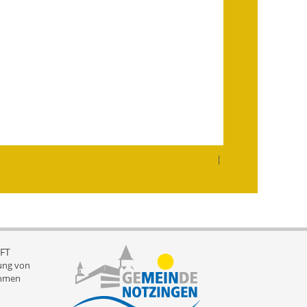
Wahlen
Was erledige ich wo?
Leben
Bauen und Wohnen
Baugebiete & Bauplätze
Bauwasser/Wasser/Abwasser
|
Bebauungspläne
Bodenrichtwerte
Flächennutzungsplan
FT
ung von
Gerätehütten
hmen
Gutachterausschuss