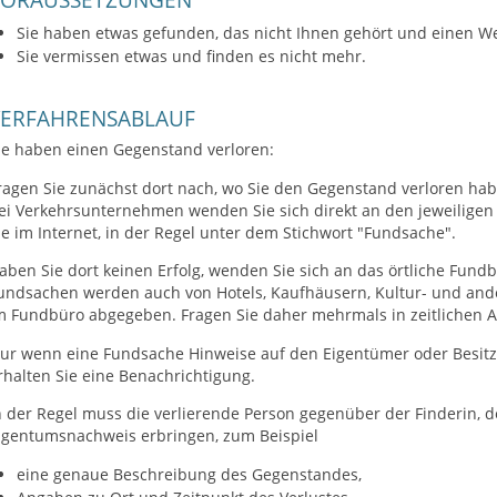
Sie haben etwas gefunden, das nicht Ihnen gehört und einen We
Sie vermissen etwas und finden es nicht mehr.
VERFAHRENSABLAUF
ie haben einen Gegenstand verloren:
ragen Sie zunächst dort nach, wo Sie den Gegenstand verloren ha
ei Verkehrsunternehmen wenden Sie sich direkt an den jeweiligen 
ie im Internet, in der Regel unter dem Stichwort "Fundsache".
aben Sie dort keinen Erfolg, wenden Sie sich an das örtliche Fundb
undsachen werden auch von Hotels, Kaufhäusern, Kultur- und ande
m Fundbüro abgegeben. Fragen Sie daher mehrmals in zeitlichen 
ur wenn eine Fundsache Hinweise auf den Eigentümer oder Besitze
rhalten Sie eine Benachrichtigung.
n der Regel muss die verlierende Person gegenüber der Finderin,
igentumsnachweis erbringen, zum Beispiel
eine genaue Beschreibung des Gegenstandes,