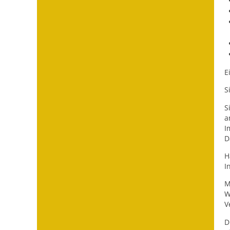
E
S
S
a
I
D
H
I
M
W
V
D