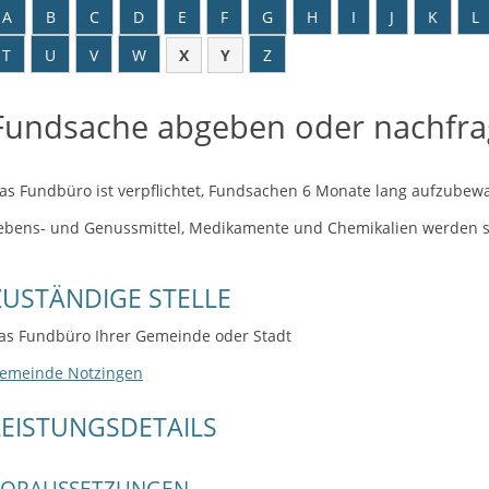
A
B
C
D
E
F
G
H
I
J
K
L
T
U
V
W
X
Y
Z
Fundsache abgeben oder nachfr
as Fundbüro ist verpflichtet, Fundsachen 6 Monate lang aufzubew
ebens- und Genussmittel, Medikamente und Chemikalien werden so
ZUSTÄNDIGE STELLE
as Fundbüro Ihrer Gemeinde oder Stadt
emeinde Notzingen
LEISTUNGSDETAILS
VORAUSSETZUNGEN