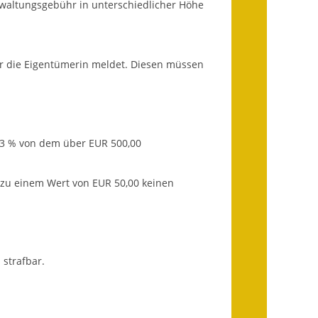
waltungsgebühr in unterschiedlicher Höhe
Getrennte
Abwassergebühr
er die Eigentümerin meldet. Diesen müssen
Grundsteuerreform
Haushaltspläne
Jahresabschlüsse
s 3 % von dem über EUR 500,00
Wasserversorgung
s zu einem Wert von EUR 50,00 keinen
Heiraten in Notzingen
Mitarbeiter
strafbar.
Notruftafel
Ortsrecht