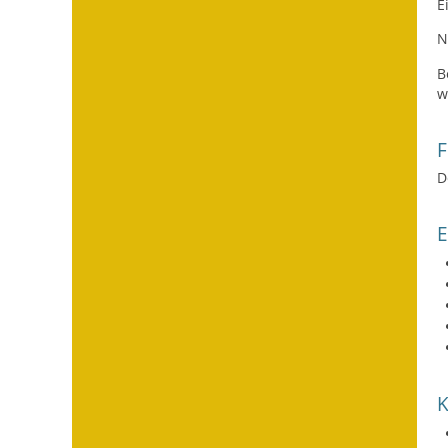
E
N
B
w
F
D