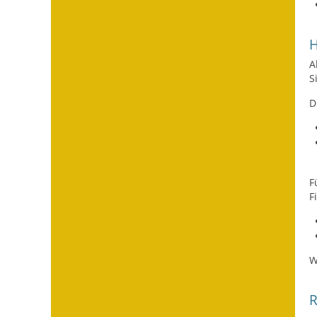
H
A
S
D
F
F
W