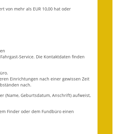
Infos in Leichter Sprache
rt von mehr als EUR 10,00 hat oder
Mitteilungsblatt
Nachhaltigkeitsbericht
Notfallplanung
ben
Fahrgast-Service. Die Kontaktdaten finden
Ortsplan
üro.
Schadensmeldung
ren Einrichtungen nach einer gewissen Zeit
Abständen nach.
Straßenbau
r (Name, Geburtsdatum, Anschrift) aufweist,
Landesstraße
 dem Finder oder dem Fundbüro einen
Kreisstraße
Umleitungsplan