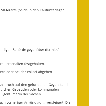
Ausweichfahrplan
Buslinie 168
 SIM-Karte (beide in den Kaufunterlagen
Stellenausschreibungen
Zahlen und Fakten
Rathaus
tändigen Behörde gegenüber (formlos)
Bauhof Notzingen
Behördenadressen
re Personalien festgehalten.
rn oder bei der Polizei abgeben.
Beratungsstellen im
Landkreis
e Anspruch auf den gefundenen Gegenstand.
Dienstleistungen
entlichen Gebäuden oder kommunalen
 Eigentümerin der Sachen.
Formulare
ch vorheriger Ankündigung versteigert. Die