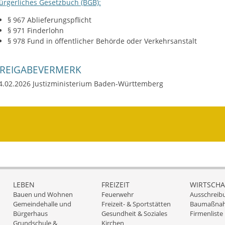
ürgerliches Gesetzbuch (BGB):
§ 967 Ablieferungspflicht
§ 971 Finderlohn
§ 978 Fund in öffentlicher Behörde oder Verkehrsanstalt
FREIGABEVERMERK
4.02.2026 Justizministerium Baden-Württemberg
LEBEN
FREIZEIT
WIRTSCHA
Bauen und Wohnen
Feuerwehr
Ausschreib
Gemeindehalle und
Freizeit- & Sportstätten
Baumaßna
Bürgerhaus
Gesundheit & Soziales
Firmenliste
Grundschule &
Kirchen