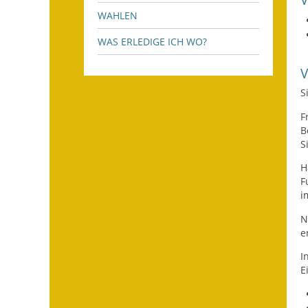
WAHLEN
WAS ERLEDIGE ICH WO?
S
F
B
S
H
F
i
N
e
I
E