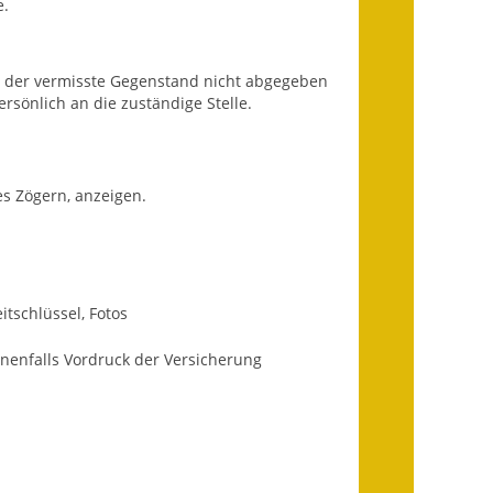
e.
Fundbehörde
Gemeinderat
s der vermisste Gegenstand nicht abgegeben
sönlich an die zuständige Stelle.
Sitzungsberichte 2015
Sitzungsberichte 2016
s Zögern, anzeigen.
Sitzungsberichte 2017
Sitzungsberichte 2018
Sitzungsberichte 2019
tschlüssel, Fotos
Sitzungsberichte 2020
enenfalls Vordruck der Versicherung
Gemeindeverwaltung
Haushalt & Finanzen
Eröffnungsbilanz