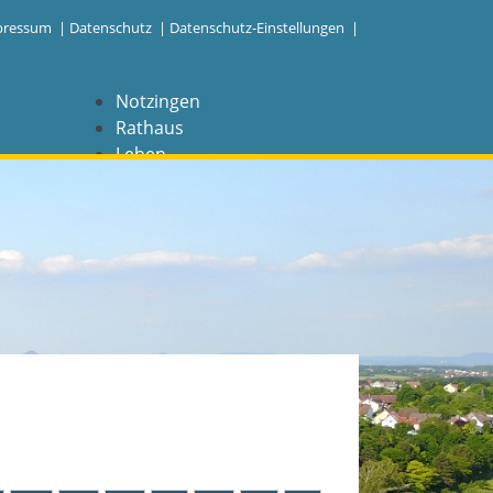
pressum
|
Datenschutz
|
Datenschutz-Einstellungen |
Notzingen
Rathaus
Leben
Freizeit
Wirtschaft
NAVIGATION
Notzingen
Aktuelles
Barrierefreiheit
Coronavirus