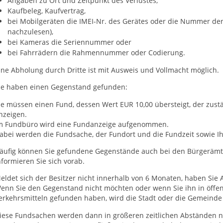
Angaben zu Ort und Zeitpunkt des Verlustes,
Kaufbeleg, Kaufvertrag,
bei Mobilgeräten die IMEI-Nr. des Gerätes oder die Nummer der
nachzulesen),
bei Kameras die Seriennummer oder
bei Fahrrädern die Rahmennummer oder Codierung.
ine Abholung durch Dritte ist mit Ausweis und Vollmacht möglich.
ie haben einen Gegenstand gefunden:
ie müssen einen Fund, dessen Wert EUR 10,00 übersteigt, der zus
nzeigen.
m Fundbüro wird eine Fundanzeige aufgenommen.
abei werden die Fundsache, der Fundort und die Fundzeit sowie Ih
äufig können Sie gefundene Gegenstände auch bei den Bürgerämte
nformieren Sie sich vorab.
eldet sich der Besitzer nicht innerhalb von 6 Monaten, haben Si
enn Sie den Gegenstand nicht möchten oder wenn Sie ihn in öff
erkehrsmitteln gefunden haben, wird die Stadt oder die Gemeinde
iese Fundsachen werden dann in größeren zeitlichen Abständen na