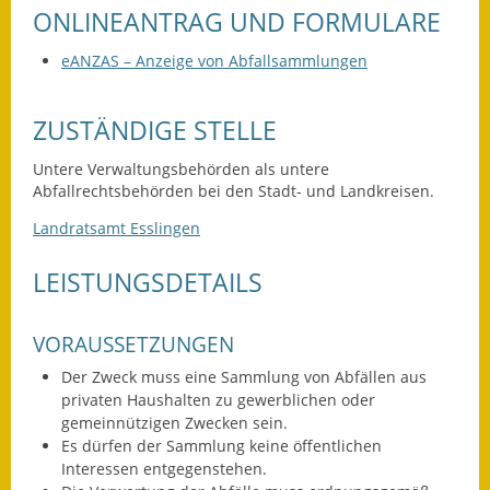
ONLINEANTRAG UND FORMULARE
Ausweichfahrplan
eANZAS – Anzeige von Abfallsammlungen
Buslinie 168
Stellenausschreibungen
ZUSTÄNDIGE STELLE
Zahlen und Fakten
Untere Verwaltungsbehörden als untere
Abfallrechtsbehörden bei den Stadt- und Landkreisen.
Rathaus
Landratsamt Esslingen
Bauhof Notzingen
LEISTUNGSDETAILS
Behördenadressen
VORAUSSETZUNGEN
Beratungsstellen im
Der Zweck muss eine Sammlung von Abfällen aus
Landkreis
privaten Haushalten zu gewerblichen oder
gemeinnützigen Zwecken sein.
Dienstleistungen
Es dürfen der Sammlung keine öffentlichen
Interessen entgegenstehen.
Formulare