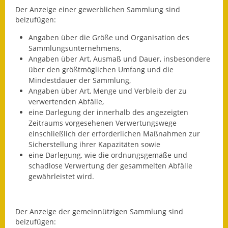
Eröffnungsbilanz
Der Anzeige einer gewerblichen Sammlung sind
beizufügen
:
Getrennte
Angaben über die Größe und Organisation des
Abwassergebühr
Sammlungsunternehmens,
Angaben über Art, Ausmaß und Dauer, insbesondere
Grundsteuerreform
über den größtmöglichen Umfang und die
Mindestdauer der Sammlung,
Haushaltspläne
Angaben über Art, Menge und Verbleib der zu
verwertenden Abfälle,
Jahresabschlüsse
eine Darlegung der innerhalb des angezeigten
Zeitraums vorgesehenen Verwertungswege
Wasserversorgung
einschließlich der erforderlichen Maßnahmen zur
Sicherstellung ihrer Kapazitäten sowie
Heiraten in Notzingen
eine Darlegung, wie die ordnungsgemäße und
schadlose Verwertung der gesammelten Abfälle
Mitarbeiter
gewährleistet wird.
Notruftafel
Der Anzeige der gemeinnützigen Sammlung sind
Ortsrecht
beizufügen
: