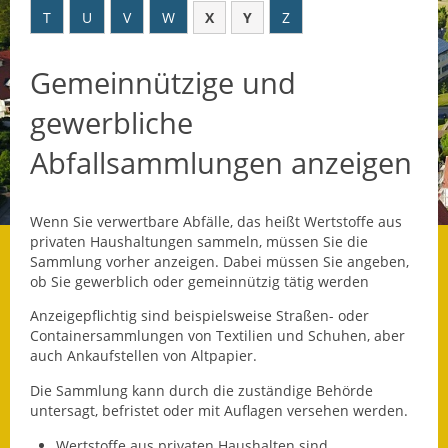
T
U
V
W
X
Y
Z
Datenschutz
Gemeinnützige und
Datenschutz im
Steueramt
gewerbliche
Gebärdensprache
Abfallsammlungen anzeigen
Geschichte und
Gegenwart
Wenn Sie verwertbare Abfälle, das heißt Wertstoffe aus
privaten Haushaltungen sammeln, müssen Sie die
Was die Alten noch
Sammlung vorher anzeigen. Dabei müssen Sie angeben,
wussten!
ob Sie gewerblich oder gemeinnützig tätig werden
Anzeigepflichtig sind beispielsweise Straßen- oder
Wagner-Werkstatt
Containersammlungen von Textilien und Schuhen, aber
auch Ankaufstellen von Altpapier.
Informationsbroschüre
Die Sammlung kann durch die zuständige Behörde
Lärmaktionsplan
untersagt, befristet oder mit Auflagen versehen werden.
Wertstoffe aus privaten Haushalten sind