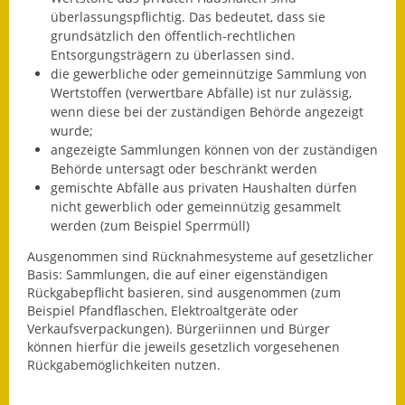
Leichte Sprache
überlassungspflichtig. Das bedeutet, dass sie
grundsätzlich den öffentlich-rechtlichen
Infos in Leichter Sprache
Entsorgungsträgern zu überlassen sind.
die gewerbliche oder gemeinnützige Sammlung von
Mitteilungsblatt
Wertstoffen (verwertbare Abfälle) ist nur zulässig,
wenn diese bei der zuständigen Behörde angezeigt
Nachhaltigkeitsbericht
wurde;
angezeigte Sammlungen können von der zuständigen
Notfallplanung
Behörde untersagt oder beschränkt werden
gemischte Abfälle aus privaten Haushalten dürfen
Ortsplan
nicht gewerblich oder gemeinnützig gesammelt
werden (zum Beispiel Sperrmüll)
Schadensmeldung
Ausgenommen sind Rücknahmesysteme auf gesetzlicher
Basis: Sammlungen, die auf einer eigenständigen
Straßenbau
Rückgabepflicht basieren
, sind ausgenommen (zum
Beispiel Pfandflaschen, Elektroaltgeräte oder
Landesstraße
Verkaufsverpackungen). Bürgeriinnen und Bürger
können hierfür die jeweils gesetzlich vorgesehenen
Kreisstraße
Rückgabemöglichkeiten nutzen.
Umleitungsplan