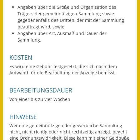
Angaben über die Größe und Organisation des
Wahlen
Trägers der gemeinnützigen Sammlung sowie
gegebenenfalls des Dritten, der mit der Sammlung
Was erledige ich wo?
beauftragt wird, sowie
Angaben über Art, Ausmaß und Dauer der
Leben
Sammlung.
Bauen und Wohnen
KOSTEN
Baugebiete & Bauplätze
Es wird eine Gebühr festgesetzt, die sich nach dem
Aufwand für die Bearbeitung der Anzeige bemisst.
Bauwasser/Wasser/Abwasser
BEARBEITUNGSDAUER
Bebauungspläne
Von einer bis zu vier Wochen
Bodenrichtwerte
HINWEISE
Flächennutzungsplan
Wer eine gemeinnützige oder gewerbliche Sammlung
Gerätehütten
nicht, nicht richtig oder nicht rechtzeitig anzeigt, begeht
eine Ordnungswidrigkeit. Diese kann mit einer Geldbuße