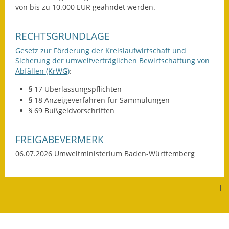
von bis zu 10.000 EUR geahndet werden.
Gutachterausschuss
Landessanierungsprogramm
RECHTSGRUNDLAGE
Gesetz zur Förderung der Kreislaufwirtschaft und
Mietspiegel
Sicherung der umweltverträglichen Bewirtschaftung von
Abfällen (KrWG)
:
Rückstausicherung von
Gebäuden
§ 17 Überlassungspflichten
§ 18 Anzeigeverfahren für Sammulungen
Hochwassergefahrenkarte
§ 69 Bußgeldvorschriften
Gemeindehalle und
FREIGABEVERMERK
Bürgerhaus
06.07.2026 Umweltministerium Baden-Württemberg
Grundschule &
Kernzeitbetreuung
|
Integration und Asyl
Bevölkerungsschutz