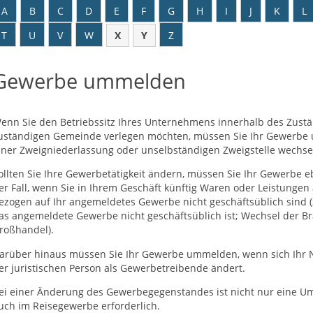
A
B
C
D
E
F
G
H
I
J
K
L
T
U
V
W
X
Y
Z
Gewerbe ummelden
enn Sie den Betriebssitz Ihres Unternehmens innerhalb des Zustä
uständigen Gemeinde verlegen möchten, müssen Sie Ihr Gewerbe um
iner Zweigniederlassung oder unselbständigen Zweigstelle wechse
ollten Sie Ihre Gewerbetätigkeit ändern, müssen Sie Ihr Gewerbe e
er Fall, wenn Sie in Ihrem Geschäft künftig Waren oder Leistungen 
ezogen auf Ihr angemeldetes Gewerbe nicht geschäftsüblich sind 
as angemeldete Gewerbe nicht geschäftsüblich ist; Wechsel der B
roßhandel).
arüber hinaus müssen Sie Ihr Gewerbe ummelden, wenn sich Ihr
er juristischen Person als Gewerbetreibende ändert.
ei einer Änderung des Gewerbegegenstandes ist nicht nur eine 
uch im Reisegewerbe erforderlich.