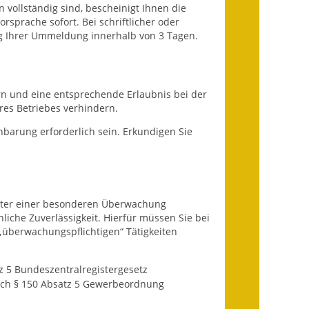
 vollständig sind, bescheinigt Ihnen die
sprache sofort. Bei schriftlicher oder
Getrennte
g Ihrer Ummeldung innerhalb von 3 Tagen.
Abwassergebühr
Grundsteuerreform
ern und eine entsprechende Erlaubnis bei der
Haushaltspläne
hres Betriebes verhindern.
nbarung erforderlich sein. Erkundigen Sie
Jahresabschlüsse
Wasserversorgung
Heiraten in Notzingen
itter einer besonderen Überwachung
liche Zuverlässigkeit. Hierfür müssen Sie bei
Mitarbeiter
überwachungspflichtigen“ Tätigkeiten
Notruftafel
z 5 Bundeszentralregistergesetz
ach § 150 Absatz 5 Gewerbeordnung
Ortsrecht