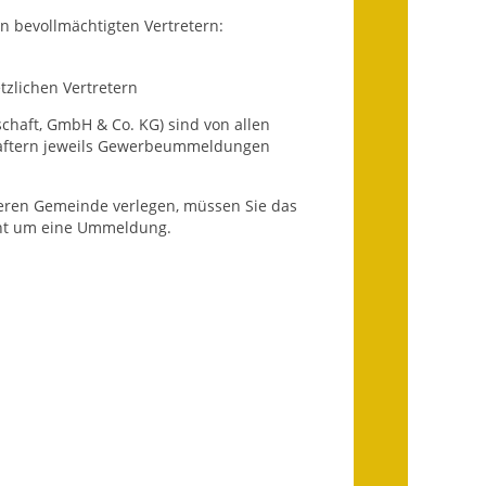
 bevollmächtigten Vertretern:
Infos in Leichter Sprache
Mitteilungsblatt
tzlichen Vertretern
Nachhaltigkeitsbericht
chaft, GmbH & Co. KG) sind von allen
chaftern jeweils Gewerbeummeldungen
Notfallplanung
deren Gemeinde verlegen, müssen Sie das
Ortsplan
cht um eine Ummeldung.
Schadensmeldung
Straßenbau
Landesstraße
Kreisstraße
Umleitungsplan