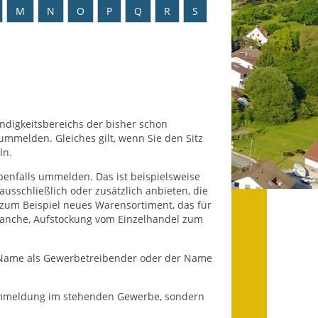
Datenschutz
M
N
O
P
Q
R
S
Datenschutz im
Steueramt
Gebärdensprache
Geschichte und
ndigkeitsbereichs der bisher schon
Gegenwart
melden. Gleiches gilt, wenn Sie den Sitz
ln.
Was die Alten noch
benfalls ummelden. Das ist beispielsweise
wussten!
ausschließlich oder zusätzlich anbieten, die
(zum Beispiel neues Warensortiment, das für
Wagner-Werkstatt
ranche, Aufstockung vom Einzelhandel zum
Informationsbroschüre
 Name als Gewerbetreibender oder der Name
Lärmaktionsplan
Ummeldung im stehenden Gewerbe, sondern
Leichte Sprache