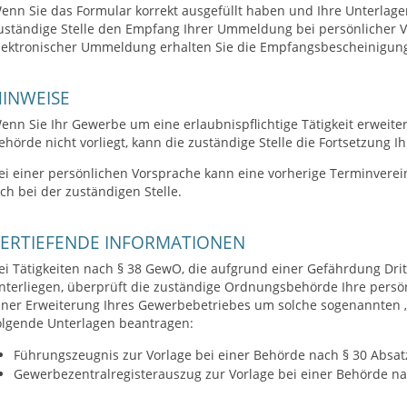
enn Sie das Formular korrekt ausgefüllt haben und Ihre Unterlagen
uständige Stelle den Empfang Ihrer Ummeldung bei persönlicher Vor
lektronischer Ummeldung erhalten Sie die Empfangsbescheinigun
INWEISE
enn Sie Ihr Gewerbe um eine erlaubnispflichtige Tätigkeit erweit
ehörde nicht vorliegt, kann die zuständige Stelle die Fortsetzung I
ei einer persönlichen Vorsprache kann eine vorherige Terminverei
ich bei der zuständigen Stelle.
VERTIEFENDE INFORMATIONEN
ei Tätigkeiten nach § 38 GewO, die aufgrund einer Gefährdung Dr
nterliegen, überprüft die
zuständige Ordnungsbehörde Ihre
persön
iner Erweiterung Ihres Gewerbebetriebes um solche sogenannten „
olgende Unterlagen beantragen:
Führungszeugnis zur Vorlage bei einer Behörde nach § 30 Absat
Gewerbezentralregisterauszug zur Vorlage bei einer Behörde n