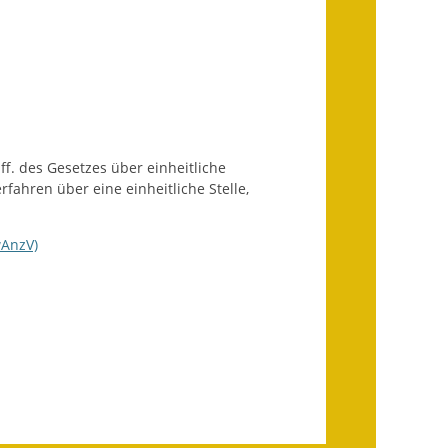
Wahlen
Was erledige ich wo?
Leben
Bauen und Wohnen
 ff. des Gesetzes über einheitliche
Baugebiete & Bauplätze
ahren über eine einheitliche Stelle,
Bauwasser/Wasser/Abwasser
wAnzV)
Bebauungspläne
Bodenrichtwerte
Flächennutzungsplan
Gerätehütten
Gutachterausschuss