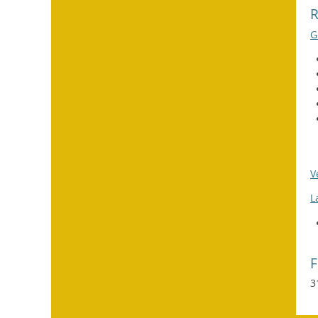
G
V
L
3