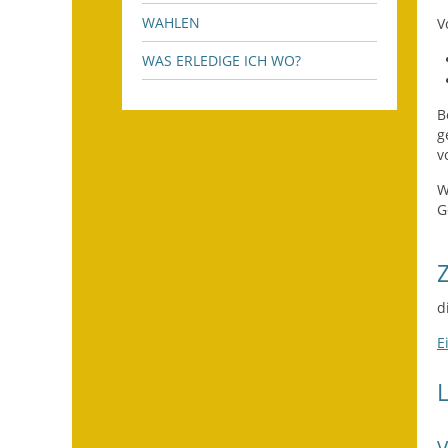
WAHLEN
V
WAS ERLEDIGE ICH WO?
B
g
v
W
G
d
E