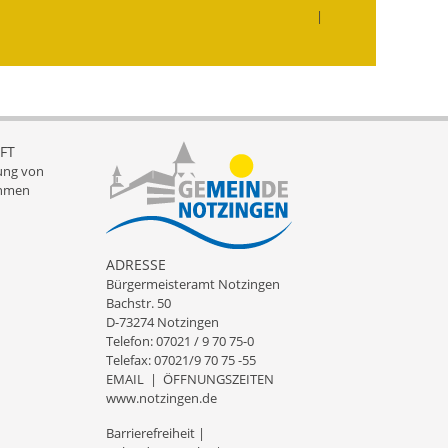
|
Landessanierungsprogramm
Mietspiegel
Rückstausicherung von
Gebäuden
FT
ung von
hmen
Hochwassergefahrenkarte
Gemeindehalle und
Bürgerhaus
ADRESSE
Bürgermeisteramt Notzingen
Grundschule &
Bachstr. 50
D-73274 Notzingen
Kernzeitbetreuung
Telefon: 07021 / 9 70 75-0
Telefax: 07021/9 70 75 -55
Integration und Asyl
EMAIL
|
ÖFFNUNGSZEITEN
www.notzingen.de
Bevölkerungsschutz
Barrierefreiheit
|