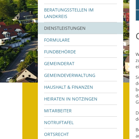
BERATUNGSSTELLEN IM
LANDKREIS
DIENSTLEISTUNGEN
FORMULARE
FUNDBEHÖRDE
W
z
GEMEINDERAT
e
GEMEINDEVERWALTUNG
S
d
HAUSHALT & FINANZEN
b
d
HEIRATEN IN NOTZINGEN
G
MITARBEITER
D
d
NOTRUFTAFEL
B
ORTSRECHT
a