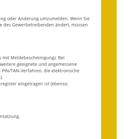
Fundbehörde
Gemeinderat
legung oder Änderung umzumelden. Wenn Sie
me des Gewerbetreibenden ändert, müssen
Sitzungsberichte 2015
Sitzungsberichte 2016
Sitzungsberichte 2017
s mit Meldebescheinigung). Bei
 weitere geeignete und angemessene
l PIN/TAN-Verfahren, die elektronische
Sitzungsberichte 2018
).
egister eingetragen ist (ebenso:
Sitzungsberichte 2019
Sitzungsberichte 2020
Gemeindeverwaltung
nsatzung.
Haushalt & Finanzen
Eröffnungsbilanz