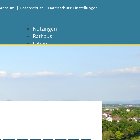
pressum
|
Datenschutz
|
Datenschutz-Einstellungen |
Notzingen
Rathaus
Leben
Freizeit
Wirtschaft
NAVIGATION
Notzingen
Aktuelles
Barrierefreiheit
Coronavirus