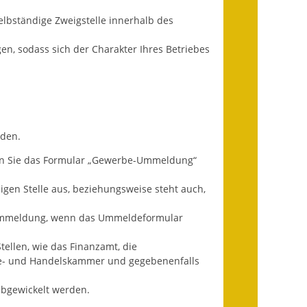
Ausweichfahrplan
elbständige Zweigstelle innerhalb des
Buslinie 168
n, sodass sich der Charakter Ihres Betriebes
Stellenausschreibungen
Zahlen und Fakten
Rathaus
lden.
Bauhof Notzingen
sen Sie das Formular „Gewerbe-Ummeldung“
Behördenadressen
gen Stelle aus, beziehungsweise steht auch,
Beratungsstellen im
eummeldung, wenn das Ummeldeformular
Landkreis
ellen, wie das Finanzamt, die
Dienstleistungen
ie- und Handelskammer und gegebenenfalls
Formulare
abgewickelt werden.