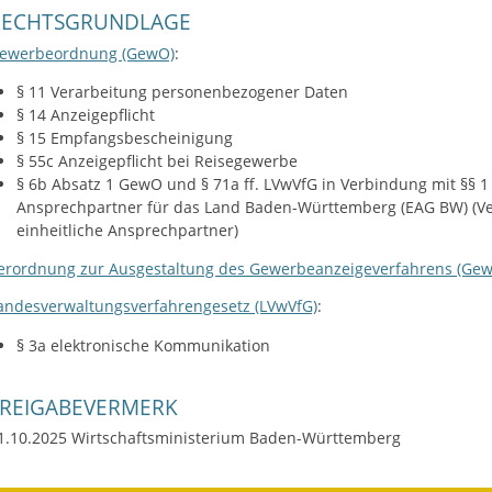
RECHTSGRUNDLAGE
ewerbeordnung (GewO)
:
§ 11
Verarbeitung personenbezogener Daten
§ 14 Anzeigepflicht
§ 15 Empfangsbescheinigung
§ 55c Anzeigepflicht bei Reisegewerbe
§ 6b Absatz 1 GewO
und
§ 71a ff. LVwVfG
in Verbindung mit
§§ 1
Ansprechpartner für das Land Baden-Württemberg (EAG BW) (Verf
einheitliche Ansprechpartner)
erordnung zur Ausgestaltung des Gewerbeanzeigeverfahrens (Ge
andesverwaltungsverfahrengesetz (LVwVfG)
:
§ 3a elektronische Kommunikation
FREIGABEVERMERK
1.10.2025 Wirtschaftsministerium Baden-Württemberg