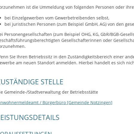
orzunehmen ist die Ummeldung von folgenden Personen oder ihren
bei Einzelgewerben vom Gewerbetreibenden selbst,
bei juristischen Personen (zum Beispiel GmbH, AG) von den gese
ei Personengesellschaften (zum Beispiel OHG, KG, GbR/BGB-Gesells
eschäftsführungsberechtigten Gesellschafterinnen oder Gesells
orzunehmen.
enn Sie Ihren Betriebssitz in den Zuständigkeitsbereich einer an
ewerbe am neuen Standort anmelden. Hierbei handelt es sich ni
ZUSTÄNDIGE STELLE
ie Gemeinde-/Stadtverwaltung der Betriebsstätte
inwohnermeldeamt / Bürgerbüro [Gemeinde Notzingen]
LEISTUNGSDETAILS
VORAUSSETZUNGEN