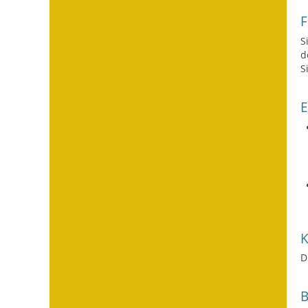
F
S
d
S
D