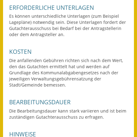
ERFORDERLICHE UNTERLAGEN
Wahlen
Es können unterschiedliche Unterlagen (zum Beispiel
Lagepläne) notwendig sein. Diese Unterlagen fordert der
Was erledige ich wo?
Gutachterausschuss bei Bedarf bei der Antragstellerin
oder dem Antragsteller an.
Leben
Bauen und Wohnen
KOSTEN
Die anfallenden Gebühren richten sich nach dem Wert,
Baugebiete & Bauplätze
den das Gutachten ermittelt hat und werden auf
Grundlage des Kommunalabgabengesetzes nach der
Bauwasser/Wasser/Abwasser
jeweiligen Verwaltungsgebührensatzung der
Stadt/Gemeinde bemessen.
Bebauungspläne
BEARBEITUNGSDAUER
Bodenrichtwerte
Die Bearbeitungsdauer kann stark variieren und ist beim
Flächennutzungsplan
zuständigen Gutachterausschuss zu erfragen.
Gerätehütten
HINWEISE