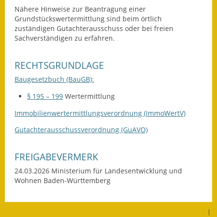
Gutachterausschuss
Nähere Hinweise zur Beantragung einer
Grundstückswertermittlung sind beim örtlich
zuständigen Gutachterausschuss oder bei
freien
Landessanierungsprogramm
Sachverständigen zu erfahren.
Mietspiegel
RECHTSGRUNDLAGE
Rückstausicherung von
Baugesetzbuch (BauGB):
Gebäuden
§ 195 – 199
Wertermittlung
Hochwassergefahrenkarte
Immobilienwertermittlungsverordnung (ImmoWertV)
Gemeindehalle und
Gutachterausschussverordnung (GuAVO)
Bürgerhaus
FREIGABEVERMERK
Grundschule &
Kernzeitbetreuung
24.03.2026 Ministerium für Landesentwicklung und
Wohnen Baden-Württemberg
Integration und Asyl
Bevölkerungsschutz
|