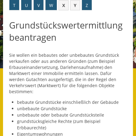
T
U
V
W
X
Y
Z
Datenschutz
Grundstückswertermittlung
Datenschutz im
Steueramt
beantragen
Gebärdensprache
Sie wollen ein bebautes oder unbebautes Grundstück
Geschichte und
verkaufen oder aus anderen Gründen
(zum Beispiel
Gegenwart
Erbauseinandersetzung, Darlehensaufnahme)
den
Marktwert einer Immobilie ermitteln lassen. Dafür
Was die Alten noch
werden Gutachten ausgefertigt, die in der Regel den
wussten!
Verkehrswert (Marktwert) für die folgenden Objekte
bestimmen:
Wagner-Werkstatt
bebaute Grundstücke einschließlich der Gebäude
unbebaute Grundstücke
Informationsbroschüre
unbebaute oder bebaute Grundstücksteile
grundstücksgleiche Rechte
(zum Beispiel
Lärmaktionsplan
Erbbaurechte)
Eigentumswohnungen