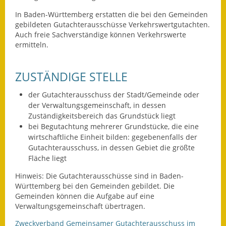
Leichte Sprache
In Baden-Württemberg erstatten die bei den Gemeinden
Infos in Leichter Sprache
gebildeten Gutachterausschüsse Verkehrswertgutachten.
Auch freie Sachverständige können Verkehrswerte
ermitteln.
Mitteilungsblatt
Nachhaltigkeitsbericht
ZUSTÄNDIGE STELLE
Notfallplanung
der Gutachterausschuss der Stadt/Gemeinde oder
der Verwaltungsgemeinschaft, in dessen
Ortsplan
Zuständigkeitsbereich das Grundstück liegt
bei Begutachtung mehrerer Grundstücke, die eine
Schadensmeldung
wirtschaftliche Einheit bilden: gegebenenfalls der
Gutachterausschuss, in dessen Gebiet die größte
Straßenbau
Fläche liegt
Hinweis: Die Gutachterausschüsse sind in Baden-
Landesstraße
Württemberg bei den Gemeinden gebildet. Die
Gemeinden können die Aufgabe auf eine
Kreisstraße
Verwaltungsgemeinschaft übertragen.
Umleitungsplan
Zweckverband Gemeinsamer Gutachterausschuss im