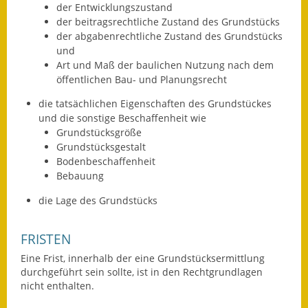
der Entwicklungszustand
Eröffnungsbilanz
der beitragsrechtliche Zustand des Grundstücks
der abgabenrechtliche Zustand des Grundstücks
Getrennte
und
Abwassergebühr
Art und Maß der baulichen Nutzung nach dem
öffentlichen Bau- und Planungsrecht
Grundsteuerreform
die tatsächlichen Eigenschaften des Grundstückes
Haushaltspläne
und die sonstige Beschaffenheit
wie
Grundstücksgröße
Jahresabschlüsse
Grundstücksgestalt
Bodenbeschaffenheit
Wasserversorgung
Bebauung
die Lage des Grundstücks
Heiraten in Notzingen
Mitarbeiter
FRISTEN
Eine Frist, innerhalb der eine Grundstücksermittlung
Notruftafel
durchgeführt sein sollte, ist in den Rechtgrundlagen
nicht enthalten.
Ortsrecht