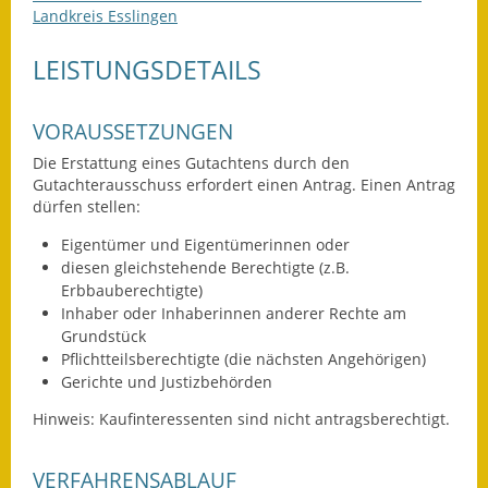
Landkreis Esslingen
Ausweichfahrplan
LEISTUNGSDETAILS
Buslinie 168
Stellenausschreibungen
VORAUSSETZUNGEN
Zahlen und Fakten
Die Erstattung eines Gutachtens durch den
Gutachterausschuss erfordert einen Antrag. Einen Antrag
dürfen stellen:
Rathaus
Eigentümer und Eigentümerinnen oder
Bauhof Notzingen
diesen gleichstehende Berechtigte (z.B.
Erbbauberechtigte)
Behördenadressen
Inhaber oder Inhaberinnen anderer Rechte am
Grundstück
Beratungsstellen im
Pflichtteilsberechtigte (die nächsten Angehörigen)
Landkreis
Gerichte und Justizbehörden
Hinweis: Kaufinteressenten sind nicht antragsberechtigt.
Dienstleistungen
Formulare
VERFAHRENSABLAUF