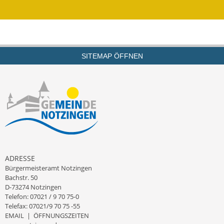
Kinderbetreuung
Nahverkehr
SITEMAP ÖFFNEN
Ver- & Entsorgung
Breitbandausbau
Klimaschutzagentur
Freizeit
Feuerwehr
ADRESSE
Bürgermeisteramt Notzingen
Freizeit- & Sportstätten
Bachstr. 50
D-73274 Notzingen
Gesundheit & Soziales
Telefon: 07021 / 9 70 75-0
Telefax: 07021/9 70 75 -55
Kirchen
EMAIL
|
ÖFFNUNGSZEITEN