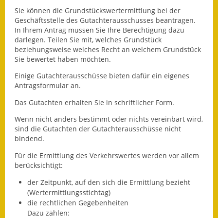
Sie können die Grundstückswertermittlung bei der
Fundbehörde
Geschäftsstelle des Gutachterausschusses beantragen.
In Ihrem Antrag müssen Sie Ihre Berechtigung dazu
Gemeinderat
darlegen. Teilen Sie mit, welches Grundstück
beziehungsweise welches Recht an welchem Grundstück
Sitzungsberichte 2015
Sie bewertet haben möchten.
Einige Gutachterausschüsse bieten dafür ein eigenes
Sitzungsberichte 2016
Antragsformular an.
Sitzungsberichte 2017
Das Gutachten erhalten Sie in schriftlicher Form.
Wenn nicht anders bestimmt oder nichts vereinbart wird,
Sitzungsberichte 2018
sind die Gutachten der Gutachterausschüsse nicht
bindend.
Sitzungsberichte 2019
Für die Ermittlung des Verkehrswertes werden vor allem
Sitzungsberichte 2020
berücksichtigt:
der Zeitpunkt, auf den sich die Ermittlung bezieht
Gemeindeverwaltung
(Wertermittlungsstichtag)
die rechtlichen Gegebenheiten
Haushalt & Finanzen
Dazu zählen: