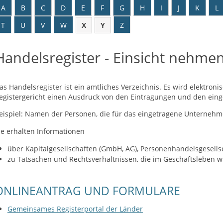
A
B
C
D
E
F
G
H
I
J
K
L
T
U
V
W
X
Y
Z
Handelsregister - Einsicht nehme
as Handelsregister ist ein amtliches Verzeichnis. Es wird elektroni
egistergericht einen Ausdruck von den Eintragungen und den ein
eispiel: Namen der Personen, die für das eingetragene Unternehme
ie erhalten Informationen
über Kapitalgesellschaften (GmbH, AG), Personenhandelsgesells
zu Tatsachen und Rechtsverhältnissen, die im Geschäftsleben wi
ONLINEANTRAG UND FORMULARE
Gemeinsames Registerportal der Länder