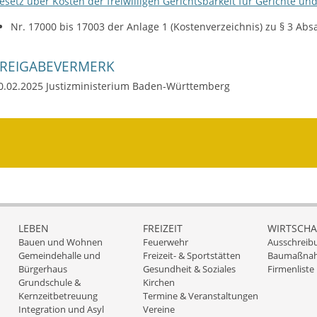
esetz über Kosten der freiwilligen Gerichtsbarkeit für Gerichte un
Nr. 17000 bis 17003 der Anlage 1 (Kostenverzeichnis) zu § 3 Absa
FREIGABEVERMERK
0.02.2025 Justizministerium Baden-Württemberg
LEBEN
FREIZEIT
WIRTSCHA
Bauen und Wohnen
Feuerwehr
Ausschreib
Gemeindehalle und
Freizeit- & Sportstätten
Baumaßna
Bürgerhaus
Gesundheit & Soziales
Firmenliste
Grundschule &
Kirchen
Kernzeitbetreuung
Termine & Veranstaltungen
Integration und Asyl
Vereine