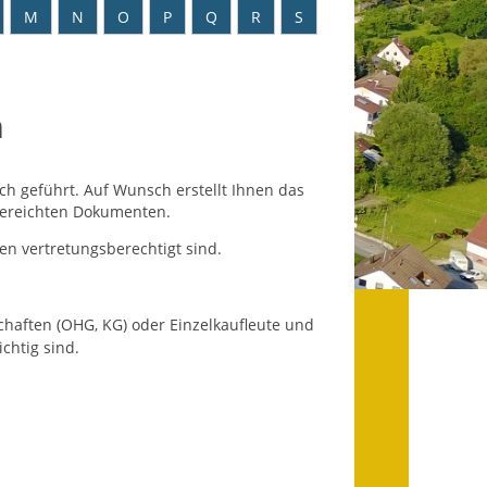
Datenschutz
M
N
O
P
Q
R
S
Datenschutz im
Steueramt
n
Gebärdensprache
Geschichte und
sch geführt. Auf Wunsch erstellt Ihnen das
Gegenwart
gereichten Dokumenten.
n vertretungsberechtigt sind.
Was die Alten noch
wussten!
Wagner-Werkstatt
chaften (OHG, KG) oder Einzelkaufleute und
chtig sind.
Informationsbroschüre
Lärmaktionsplan
Leichte Sprache