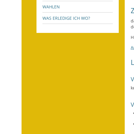
WAHLEN
WAS ERLEDIGE ICH WO?
d
d
H
A
k