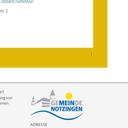
d Notare (GNotKG)
:
tz 2
Getrennte
Abwassergebühr
Grundsteuerreform
Haushaltspläne
|
Jahresabschlüsse
Wasserversorgung
Heiraten in Notzingen
FT
Mitarbeiter
ung von
hmen
Notruftafel
Ortsrecht
ADRESSE