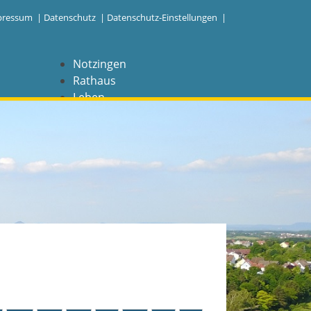
pressum
|
Datenschutz
|
Datenschutz-Einstellungen |
Notzingen
Rathaus
Leben
Freizeit
Wirtschaft
NAVIGATION
Notzingen
Aktuelles
Barrierefreiheit
Coronavirus