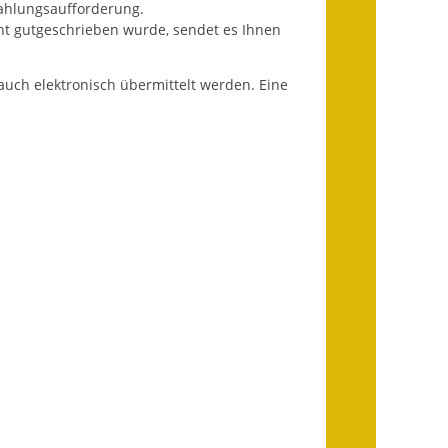
Zahlungsaufforderung.
Ausweichfahrplan
ht gutgeschrieben wurde, sendet es Ihnen
Buslinie 168
Stellenausschreibungen
uch elektronisch übermittelt werden. Eine
Zahlen und Fakten
Rathaus
Bauhof Notzingen
Behördenadressen
Beratungsstellen im
Landkreis
Dienstleistungen
Formulare