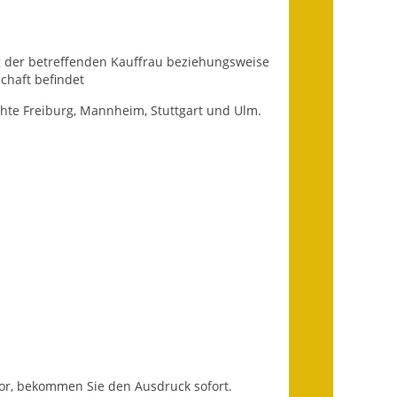
Infos in Leichter Sprache
Mitteilungsblatt
ng der betreffenden Kauffrau beziehungsweise
chaft befindet
Nachhaltigkeitsbericht
hte Freiburg, Mannheim, Stuttgart und Ulm.
Notfallplanung
Ortsplan
Schadensmeldung
Straßenbau
Landesstraße
Kreisstraße
Umleitungsplan
vor, bekommen Sie den Ausdruck sofort.