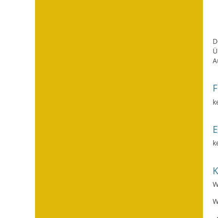
D
Ü
A
F
k
k
W
W