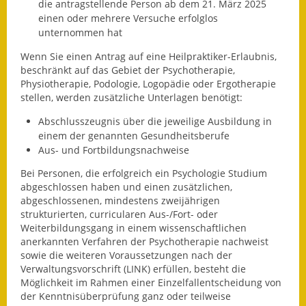
die antragstellende Person ab dem 21. März 2025
Eröffnungsbilanz
einen oder mehrere Versuche erfolglos
unternommen hat
Getrennte
Wenn Sie einen Antrag auf eine Heilpraktiker-Erlaubnis,
Abwassergebühr
beschränkt auf das Gebiet der Psychotherapie,
Physiotherapie, Podologie, Logopädie oder Ergotherapie
Grundsteuerreform
stellen, werden zusätzliche Unterlagen benötigt:
Haushaltspläne
Abschlusszeugnis über die jeweilige Ausbildung in
einem der genannten Gesundheitsberufe
Jahresabschlüsse
Aus- und Fortbildungsnachweise
Bei Personen, die erfolgreich ein Psychologie Studium
Wasserversorgung
abgeschlossen haben und einen zusätzlichen,
abgeschlossenen, mindestens zweijährigen
Heiraten in Notzingen
strukturierten, curricularen Aus-/Fort- oder
Weiterbildungsgang in einem wissenschaftlichen
Mitarbeiter
anerkannten Verfahren der Psychotherapie nachweist
sowie die weiteren Voraussetzungen nach der
Notruftafel
Verwaltungsvorschrift (LINK) erfüllen, besteht die
Möglichkeit im Rahmen einer Einzelfallentscheidung von
Ortsrecht
der Kenntnisüberprüfung ganz oder teilweise