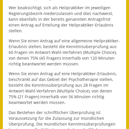
Gutachterausschuss
Wer beabsichtigt, sich als Heilpraktiker im jeweiligen
Regierungsbezirk niederzulassen und dies nachweist,
Landessanierungsprogramm
kann ebenfalls in der bereits genannten Antragsfrist
einen Antrag auf Erteilung der Heilpraktiker-Erlaubnis
Mietspiegel
stellen.
Wenn Sie einen Antrag auf eine allgemeine Heilpraktiker-
Rückstausicherung von
Erlaubnis stellen, besteht die Kenntnisüberprüfung aus
Gebäuden
60 Fragen im Antwort-Wahl-Verfahren (Multiple Choice),
von denen 75% (45 Fragen) innerhalb von 120 Minuten
Hochwassergefahrenkarte
richtig beantwortet werden müssen.
Gemeindehalle und
Wenn Sie einen Antrag auf eine Heilpraktiker-Erlaubnis,
beschränkt auf das Gebiet der Psychotherapie stellen,
Bürgerhaus
besteht die Kenntnisüberprüfung aus 28 Fragen im
Antwort-Wahl-Verfahren (Multiple Choice), von denen
Grundschule &
75% (21 Fragen) innerhalb von 56 Minuten richtig
Kernzeitbetreuung
beantwortet werden müssen.
Integration und Asyl
Das Bestehen der schriftlichen Überprüfung ist
Voraussetzung für die Zulassung zur mündlichen
Überprüfung. Die mündlichen Kenntnisüberprüfungen
Bevölkerungsschutz