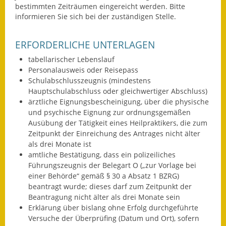
bestimmten Zeiträumen eingereicht werden. Bitte
Fundbehörde
informieren Sie sich bei der zuständigen Stelle.
Gemeinderat
ERFORDERLICHE UNTERLAGEN
tabellarischer Lebenslauf
Sitzungsberichte 2015
Personalausweis oder Reisepass
Schulabschlusszeugnis (mindestens
Sitzungsberichte 2016
Hauptschulabschluss oder gleichwertiger Abschluss)
ärztliche Eignungsbescheinigung, über die physische
Sitzungsberichte 2017
und psychische Eignung zur ordnungsgemäßen
Ausübung der Tätigkeit eines Heilpraktikers, die zum
Sitzungsberichte 2018
Zeitpunkt der Einreichung des Antrages nicht älter
als drei Monate ist
Sitzungsberichte 2019
amtliche Bestätigung, dass ein polizeiliches
Führungszeugnis der Belegart O („zur Vorlage bei
Sitzungsberichte 2020
einer Behörde“ gemäß § 30 a Absatz 1 BZRG)
beantragt wurde; dieses darf zum Zeitpunkt der
Gemeindeverwaltung
Beantragung nicht älter als drei Monate sein
Erklärung über bislang ohne Erfolg durchgeführte
Haushalt & Finanzen
Versuche der Überprüfing (Datum und Ort), sofern