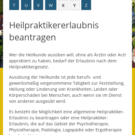
T
U
V
W
X
Y
Z
Datenschutz
Heilpraktikererlaubnis
Datenschutz im
Steueramt
beantragen
Gebärdensprache
Wer die Heilkunde ausüben will, ohne als Ärztin oder Arzt
Geschichte und
approbiert zu haben, bedarf der Erlaubnis nach dem
Gegenwart
Heilpraktikergesetz.
Was die Alten noch
Ausübung der Heilkunde ist jede berufs- und
wussten!
gewerbsmäßig vorgenommene Tätigkeit zur Feststellung,
Heilung oder Linderung von Krankheiten, Leiden oder
Körperschäden bei Menschen, auch wenn sie im Dienst
Wagner-Werkstatt
von anderen ausgeübt wird.
Informationsbroschüre
Es besteht die Möglichkeit eine allgemeine Heilpraktiker-
Erlaubnis zu beantragen oder eine Heilpraktiker-
Lärmaktionsplan
Erlaubnis, die auf das Gebiet der Psychotherapie,
Physiotherapie,
Podologie,
Logopädie oder Ergotherapie