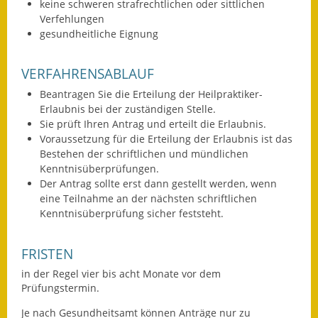
keine schweren strafrechtlichen oder sittlichen
Verfehlungen
Ausweichfahrplan
gesundheitliche Eignung
Buslinie 168
VERFAHRENSABLAUF
Stellenausschreibungen
Beantragen Sie die Erteilung der Heilpraktiker-
Zahlen und Fakten
Erlaubnis bei der zuständigen Stelle.
Sie prüft Ihren Antrag und erteilt die Erlaubnis.
Rathaus
Voraussetzung für die Erteilung der Erlaubnis ist das
Bestehen der schriftlichen und mündlichen
Bauhof Notzingen
Kenntnisüberprüfungen.
Der Antrag sollte erst dann gestellt werden, wenn
Behördenadressen
eine Teilnahme an der nächsten schriftlichen
Kenntnisüberprüfung sicher feststeht.
Beratungsstellen im
Landkreis
FRISTEN
in der Regel vier bis acht Monate vor dem
Dienstleistungen
Prüfungstermin.
Formulare
Je nach Gesundheitsamt können Anträge nur zu