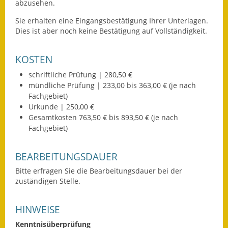
abzusehen.
Wahlen
Sie erhalten eine Eingangsbestätigung Ihrer Unterlagen.
Dies ist aber noch keine Bestätigung auf Vollständigkeit.
Was erledige ich wo?
KOSTEN
Leben
schriftliche Prüfung | 280,50 €
Bauen und Wohnen
mündliche Prüfung | 233,00 bis 363,00 € (je nach
Fachgebiet)
Baugebiete & Bauplätze
Urkunde | 250,00 €
Gesamtkosten 763,50 € bis 893,50 € (je nach
Bauwasser/Wasser/Abwasser
Fachgebiet)
Bebauungspläne
BEARBEITUNGSDAUER
Bodenrichtwerte
Bitte erfragen Sie die Bearbeitungsdauer bei der
zuständigen Stelle.
Flächennutzungsplan
HINWEISE
Gerätehütten
Kenntnisüberprüfung