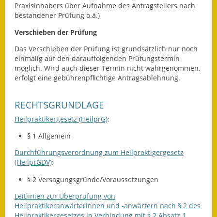
Praxisinhabers über Aufnahme des Antragstellers nach
Termine &
bestandener Prüfung o.ä.)
Veranstaltungen
Verschieben der Prüfung
Vereine
Das Verschieben der Prüfung ist grundsätzlich nur noch
einmalig auf den darauffolgenden Prüfungstermin
Wirtschaft
möglich. Wird auch dieser Termin nicht wahrgenommen,
erfolgt eine gebührenpflichtige Antragsablehnung.
Ausschreibung von
Baumaßnahmen
RECHTSGRUNDLAGE
Heilpraktikergesetz (HeilprG)
:
Firmenliste
§ 1 Allgemein
Durchführungsverordnung zum Heilpraktigergesetz
(HeilprGDV)
:
§ 2 Versagungsgründe/Voraussetzungen
Leitlinien zur Überprüfung von
Heilpraktikeranwärterinnen und -anwärtern nach § 2 des
Heilpraktikergesetzes in Verbindung mit § 2 Absatz 1