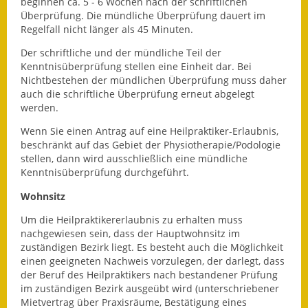
beginnen ca. 5 - 6 Wochen nach der schriftlichen
Überprüfung. Die mündliche Überprüfung dauert im
Kinderbetreuung
Regelfall nicht länger als 45 Minuten.
Nahverkehr
Der schriftliche und der mündliche Teil der
Kenntnisüberprüfung stellen eine Einheit dar. Bei
Nichtbestehen der mündlichen Überprüfung muss daher
Ver- & Entsorgung
auch die schriftliche Überprüfung erneut abgelegt
werden.
Breitbandausbau
Wenn Sie einen Antrag auf eine Heilpraktiker-Erlaubnis,
Klimaschutzagentur
beschränkt auf das Gebiet der Physiotherapie/Podologie
stellen, dann wird ausschließlich eine mündliche
Freizeit
Kenntnisüberprüfung durchgeführt.
Wohnsitz
Feuerwehr
Um die Heilpraktikererlaubnis zu erhalten muss
Freizeit- & Sportstätten
nachgewiesen sein, dass der Hauptwohnsitz im
zuständigen Bezirk liegt. Es besteht auch die Möglichkeit
einen geeigneten Nachweis vorzulegen, der darlegt, dass
Gesundheit & Soziales
der Beruf des Heilpraktikers nach bestandener Prüfung
im zuständigen Bezirk ausgeübt wird (unterschriebener
Kirchen
Mietvertrag über Praxisräume, Bestätigung eines