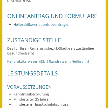
Leichte Sprache
beschränkt ist.
Infos in Leichter Sprache
ONLINEANTRAG UND FORMULARE
Mitteilungsblatt
Heilpraktikererlaubnis beantragen
Nachhaltigkeitsbericht
ZUSTÄNDIGE STELLE
Notfallplanung
Das für Ihren Regierungsbezirk/Stadtkreis zuständige
Gesundheitsamt
Ortsplan
Heilpraktikerwesen (53.1) [Landratsamt Heilbronn]
Schadensmeldung
LEISTUNGSDETAILS
Straßenbau
Landesstraße
VORAUSSETZUNGEN
Kenntnisüberprüfung
Kreisstraße
Mindestalter 25 Jahre
mindestens Hauptschulabschluss
Umleitungsplan