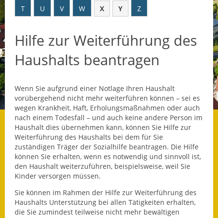
T
U
V
W
X
Y
Z
Datenschutz
Hilfe zur Weiterführung des
Datenschutz im
Steueramt
Haushalts beantragen
Gebärdensprache
Wenn Sie aufgrund einer Notlage Ihren Haushalt
Geschichte und
vorübergehend nicht mehr weiterführen können – sei es
Gegenwart
wegen Krankheit, Haft, Erholungsmaßnahmen oder auch
nach einem Todesfall – und auch keine andere Person im
Was die Alten noch
Haushalt dies übernehmen kann, können Sie Hilfe zur
wussten!
Weiterführung des Haushalts bei dem für Sie
zuständigen Träger der Sozialhilfe beantragen. Die Hilfe
Wagner-Werkstatt
können Sie erhalten, wenn es notwendig und sinnvoll ist,
den Haushalt weiterzuführen, beispielsweise, weil Sie
Kinder versorgen müssen.
Informationsbroschüre
Sie können im Rahmen der Hilfe zur Weiterführung des
Lärmaktionsplan
Haushalts Unterstützung bei allen Tätigkeiten erhalten,
die Sie zumindest teilweise nicht mehr bewältigen