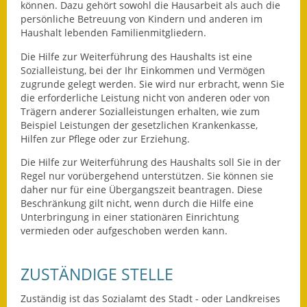
Leichte Sprache
können. Dazu gehört sowohl die Hausarbeit als auch die
persönliche Betreuung von Kindern und anderen im
Infos in Leichter Sprache
Haushalt lebenden Familienmitgliedern.
Die Hilfe zur Weiterführung des Haushalts ist eine
Mitteilungsblatt
Sozialleistung, bei der Ihr Einkommen und Vermögen
zugrunde gelegt werden. Sie wird nur erbracht, wenn Sie
Nachhaltigkeitsbericht
die erforderliche Leistung nicht von anderen oder von
Trägern anderer Sozialleistungen erhalten, wie zum
Notfallplanung
Beispiel Leistungen der gesetzlichen Krankenkasse,
Hilfen zur Pflege oder zur Erziehung.
Ortsplan
Die Hilfe zur Weiterführung des Haushalts soll Sie in der
Regel nur vorübergehend unterstützen. Sie können sie
Schadensmeldung
daher nur für eine Übergangszeit beantragen. Diese
Beschränkung gilt nicht, wenn durch die Hilfe eine
Straßenbau
Unterbringung in einer stationären Einrichtung
vermieden oder aufgeschoben werden kann.
Landesstraße
ZUSTÄNDIGE STELLE
Kreisstraße
Zuständig ist das Sozialamt des Stadt - oder Landkreises
Umleitungsplan