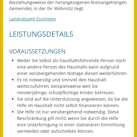
(beziehungsweise der herangezogenen kreisangehörigen
Gemeinde), in der Ihr Wohnsitz liegt.
Ausweichfahrplan
Buslinie 168
Landratsamt Esslingen
Stellenausschreibungen
LEISTUNGSDETAILS
Zahlen und Fakten
VORAUSSETZUNGEN
Rathaus
Weder Sie selbst als haushaltsführende Person noch
eine andere Person des Haushalts kann aufgrund
Bauhof Notzingen
einer vorübergehenden Notlage diesen weiterführen.
Es ist notwendig und sinnvoll den Haushalt
Behördenadressen
weiterzuführen, beispielsweise weil Sie
minderjährige, schulpflichtige Kinder betreuen.
Sie sind auf die Unterstützung angewiesen, da Sie die
Beratungsstellen im
Hilfe im Haushalt nicht selbst finanzieren können.
Landkreis
Die Hilfe ist nur vorübergehend notwendig. Diese
Beschränkung gilt nicht, wenn Sie durch die Hilfe
Dienstleistungen
eine Unterbringung in einer stationären Einrichtung
vermeiden oder aufschieben können.
Formulare