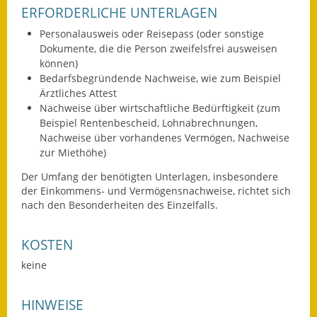
ERFORDERLICHE UNTERLAGEN
Eröffnungsbilanz
Personalausweis oder Reisepass (oder sonstige
Getrennte
Dokumente, die die Person zweifelsfrei ausweisen
Abwassergebühr
können)
Bedarfsbegründende Nachweise, wie zum Beispiel
Grundsteuerreform
Ärztliches Attest
Nachweise über wirtschaftliche Bedürftigkeit (zum
Haushaltspläne
Beispiel Rentenbescheid, Lohnabrechnungen,
Nachweise über vorhandenes Vermögen, Nachweise
Jahresabschlüsse
zur Miethöhe)
Der Umfang der benötigten Unterlagen, insbesondere
Wasserversorgung
der Einkommens- und Vermögensnachweise, richtet sich
nach den Besonderheiten des Einzelfalls.
Heiraten in Notzingen
KOSTEN
Mitarbeiter
keine
Notruftafel
HINWEISE
Ortsrecht