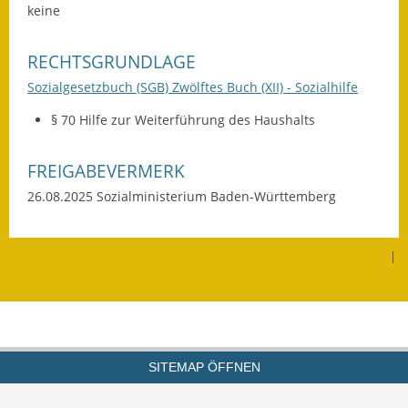
keine
Wahlen
RECHTSGRUNDLAGE
Was erledige ich wo?
Sozialgesetzbuch (SGB) Zwölftes Buch (XII) - Sozialhilfe
Leben
§ 70 Hilfe zur Weiterführung des Haushalts
Bauen und Wohnen
FREIGABEVERMERK
Baugebiete & Bauplätze
26.08.2025 Sozialministerium Baden-Württemberg
Bauwasser/Wasser/Abwasser
|
Bebauungspläne
Bodenrichtwerte
Flächennutzungsplan
SITEMAP ÖFFNEN
Gerätehütten