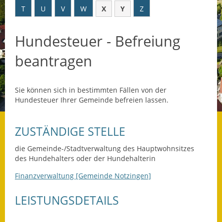
T
U
V
W
X
Y
Z
Datenschutz
Hundesteuer - Befreiung
Datenschutz im
Steueramt
beantragen
Gebärdensprache
Sie können sich in bestimmten Fällen von der
Geschichte und
Hundesteuer Ihrer Gemeinde befreien lassen.
Gegenwart
Was die Alten noch
ZUSTÄNDIGE STELLE
wussten!
die Gemeinde-/Stadtverwaltung des Hauptwohnsitzes
Wagner-Werkstatt
des Hundehalters oder der Hundehalterin
Finanzverwaltung [Gemeinde Notzingen]
Informationsbroschüre
LEISTUNGSDETAILS
Lärmaktionsplan