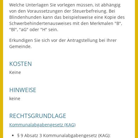
Welche Unterlagen Sie vorlegen müssen, ist abhängig
von den Voraussetzungen der Steuerbefreiung.
Bei
Ausweichfahrplan
Blindenhunden kann das beispielsweise eine Kopie des
Buslinie 168
Schwerbehindertenausweises mit den Merkmalen "B",
"Bl", "aG" oder "H" sein.
Stellenausschreibungen
Erkundigen Sie sich vor der Antragstellung bei Ihrer
Zahlen und Fakten
Gemeinde.
Rathaus
KOSTEN
Keine
Bauhof Notzingen
Behördenadressen
HINWEISE
keine
Beratungsstellen im
Landkreis
RECHTSGRUNDLAGE
Dienstleistungen
Kommunalabgabengesetz (KAG)
Formulare
§ 9 Absatz 3 Kommunalabgabengesetz (KAG):