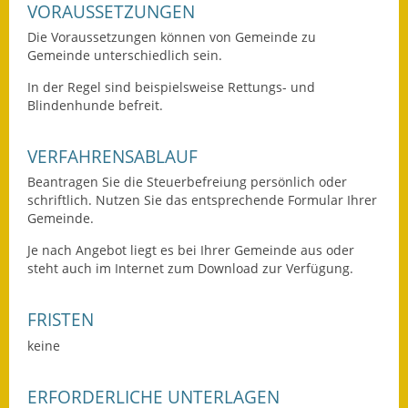
Leichte Sprache
VORAUSSETZUNGEN
Die Voraussetzungen können von Gemeinde zu
Infos in Leichter Sprache
Gemeinde unterschiedlich sein.
Mitteilungsblatt
In der Regel sind beispielsweise Rettungs- und
Blindenhunde befreit.
Nachhaltigkeitsbericht
VERFAHRENSABLAUF
Notfallplanung
Beantragen Sie die Steuerbefreiung persönlich oder
schriftlich. Nutzen Sie das entsprechende Formular Ihrer
Ortsplan
Gemeinde.
Schadensmeldung
Je nach Angebot liegt es bei Ihrer Gemeinde aus oder
steht auch im Internet zum Download zur Verfügung.
Straßenbau
FRISTEN
Landesstraße
keine
Kreisstraße
ERFORDERLICHE UNTERLAGEN
Umleitungsplan