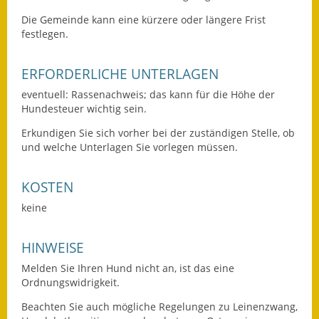
Die Gemeinde kann eine kürzere oder längere Frist
Ausweichfahrplan
festlegen.
Buslinie 168
ERFORDERLICHE UNTERLAGEN
Stellenausschreibungen
eventuell: Rassenachweis; das kann für die Höhe der
Zahlen und Fakten
Hundesteuer wichtig sein.
Erkundigen Sie sich vorher bei der zuständigen Stelle, ob
Rathaus
und welche Unterlagen Sie vorlegen müssen.
Bauhof Notzingen
KOSTEN
Behördenadressen
keine
Beratungsstellen im
HINWEISE
Landkreis
Melden Sie Ihren Hund nicht an, ist das eine
Dienstleistungen
Ordnungswidrigkeit.
Beachten Sie auch mögliche Regelungen zu Leinenzwang,
Formulare