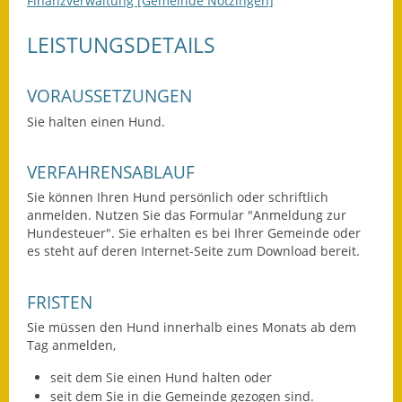
Finanzverwaltung [Gemeinde Notzingen]
Leichte Sprache
LEISTUNGSDETAILS
Infos in Leichter Sprache
Mitteilungsblatt
VORAUSSETZUNGEN
Nachhaltigkeitsbericht
Sie halten einen Hund.
Notfallplanung
VERFAHRENSABLAUF
Sie können Ihren Hund persönlich oder schriftlich
Ortsplan
anmelden.
Nutzen Sie das Formular "Anmeldung zur
Hundesteuer". Sie erhalten es bei Ihrer Gemeinde oder
Schadensmeldung
es steht auf deren Internet-Seite zum Download bereit.
Straßenbau
FRISTEN
Landesstraße
Sie müssen den Hund innerhalb eines Monats ab dem
Tag anmelden,
Kreisstraße
seit dem Sie einen Hund halten oder
Umleitungsplan
seit dem Sie in die Gemeinde gezogen sind.