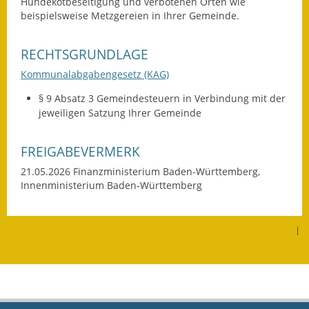
Hundekotbeseitigung und verbotenen Orten wie
beispielsweise Metzgereien in Ihrer Gemeinde.
Fundbehörde
Gemeinderat
RECHTSGRUNDLAGE
Kommunalabgabengesetz (KAG)
Sitzungsberichte 2015
§ 9 Absatz 3 Gemeindesteuern in Verbindung mit der
Sitzungsberichte 2016
jeweiligen Satzung Ihrer Gemeinde
Sitzungsberichte 2017
FREIGABEVERMERK
Sitzungsberichte 2018
21.05.2026
Finanzministerium Baden-Württemberg,
Innenministerium Baden-Württemberg
Sitzungsberichte 2019
|
Sitzungsberichte 2020
Gemeindeverwaltung
Haushalt & Finanzen