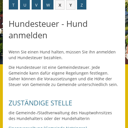
T
U
V
W
X
Y
Z
Datenschutz
Hundesteuer - Hund
Datenschutz im
Steueramt
anmelden
Gebärdensprache
Wenn Sie einen Hund halten, müssen Sie ihn anmelden
Geschichte und
und Hundesteuer bezahlen.
Gegenwart
Die Hundesteuer ist eine Gemeindesteuer. Jede
Was die Alten noch
Gemeinde kann dafür eigene Regelungen festlegen.
wussten!
Daher können die Voraussetzungen und die Höhe der
Steuer von Gemeinde zu Gemeinde unterschiedlich sein.
Wagner-Werkstatt
ZUSTÄNDIGE STELLE
Informationsbroschüre
die Gemeinde-/Stadtverwaltung des Hauptwohnsitzes
Lärmaktionsplan
des Hundehalters oder der Hundehalterin