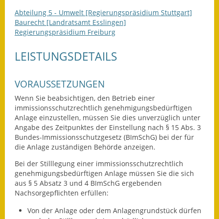
Eröffnungsbilanz
Abteilung 5 - Umwelt [Regierungspräsidium Stuttgart]
Baurecht [Landratsamt Esslingen]
Getrennte
Regierungspräsidium Freiburg
Abwassergebühr
LEISTUNGSDETAILS
Grundsteuerreform
VORAUSSETZUNGEN
Haushaltspläne
Wenn Sie beabsichtigen, den Betrieb einer
Jahresabschlüsse
immissionsschutzrechtlich genehmigungsbedürftigen
Anlage einzustellen, müssen Sie dies unverzüglich unter
Wasserversorgung
Angabe des Zeitpunktes der Einstellung nach § 15 Abs. 3
Bundes-Immissionsschutzgesetz (BImSchG) bei der für
Heiraten in Notzingen
die Anlage zuständigen
Behörde anzeigen.
Bei der Stilllegung einer immissionsschutzrechtlich
Mitarbeiter
genehmigungsbedürftigen Anlage müssen Sie die sich
aus § 5 Absatz 3 und 4 BImSchG ergebenden
Notruftafel
Nachsorgepflichten erfüllen:
Von der Anlage oder dem Anlagengrundstück dürfen
Ortsrecht