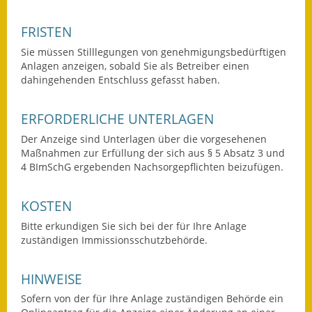
Gutachterausschuss
FRISTEN
Landessanierungsprogramm
Sie müssen Stilllegungen von genehmigungsbedürftigen
Anlagen anzeigen, sobald Sie als Betreiber einen
Mietspiegel
dahingehenden Entschluss gefasst haben.
Rückstausicherung von
ERFORDERLICHE UNTERLAGEN
Gebäuden
Der Anzeige sind Unterlagen über die vorgesehenen
Hochwassergefahrenkarte
Maßnahmen zur Erfüllung der sich aus § 5 Absatz 3 und
4 BImSchG ergebenden Nachsorgepflichten beizufügen
.
Gemeindehalle und
Bürgerhaus
KOSTEN
Grundschule &
Bitte erkundigen Sie sich bei der für Ihre Anlage
Kernzeitbetreuung
zuständigen Immissionsschutzbehörde.
Integration und Asyl
HINWEISE
Sofern von der für Ihre Anlage zuständigen Behörde ein
Bevölkerungsschutz