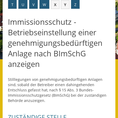
T
U
V
W
X
Y
Z
Datenschutz
Immissionsschutz -
Datenschutz im
Steueramt
Betriebseinstellung einer
Gebärdensprache
genehmigungsbedürftigen
Geschichte und
Anlage nach BImSchG
Gegenwart
anzeigen
Was die Alten noch
wussten!
Stilllegungen von genehmigungsbedürftigen Anlagen
Wagner-Werkstatt
sind, sobald der Betreiber einen dahingehenden
Entschluss gefasst hat, nach § 15 Abs. 3 Bundes-
Immissionsschutzgesetz (BImSchG) bei der zuständigen
Informationsbroschüre
Behörde anzuzeigen.
Lärmaktionsplan
ZUSTÄNDIGE STELLE