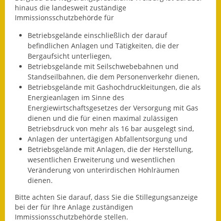
hinaus die landesweit zuständige
Fundbehörde
Immissionsschutzbehörde für
Betriebsgelände einschließlich der darauf
Gemeinderat
befindlichen Anlagen und Tätigkeiten, die der
Bergaufsicht unterliegen,
Sitzungsberichte 2015
Betriebsgelände mit Seilschwebebahnen und
Standseilbahnen, die dem Personenverkehr dienen,
Sitzungsberichte 2016
Betriebsgelände mit Gashochdruckleitungen, die als
Energieanlagen im Sinne des
Sitzungsberichte 2017
Energiewirtschaftsgesetzes der Versorgung mit Gas
dienen und die für einen maximal zulässigen
Sitzungsberichte 2018
Betriebsdruck von mehr als 16 bar ausgelegt sind,
Anlagen der untertägigen Abfallentsorgung und
Sitzungsberichte 2019
Betriebsgelände mit Anlagen, die der Herstellung,
wesentlichen Erweiterung und wesentlichen
Sitzungsberichte 2020
Veränderung von unterirdischen Hohlräumen
dienen.
Gemeindeverwaltung
Bitte achten Sie darauf, dass Sie die Stillegungsanzeige
bei der für Ihre Anlage zuständigen
Haushalt & Finanzen
Immissionsschutzbehörde stellen.