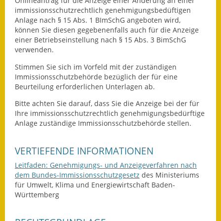
Onlineantrag für die Anzeige einer Änderung an einer
immissionsschutzrechtlich genehmigungsbedüftigen
Kinderbetreuung
Anlage nach § 15 Abs. 1 BImSchG angeboten wird,
können Sie diesen gegebenenfalls auch für die Anzeige
Nahverkehr
einer Betriebseinstellung nach § 15 Abs. 3 BimSchG
verwenden.
Ver- & Entsorgung
Stimmen Sie sich im Vorfeld mit der zuständigen
Immissionsschutzbehörde bezüglich der für eine
Breitbandausbau
Beurteilung erforderlichen Unterlagen ab.
Klimaschutzagentur
Bitte achten Sie darauf, dass Sie die Anzeige bei der für
Ihre immissionsschutzrechtlich genehmigungsbedürftige
Freizeit
Anlage zuständige Immissionsschutzbehörde stellen.
Feuerwehr
VERTIEFENDE INFORMATIONEN
Leitfaden: Genehmigungs- und Anzeigeverfahren nach
Freizeit- & Sportstätten
dem Bundes-Immissionsschutzgesetz
des Ministeriums
für Umwelt, Klima und Energiewirtschaft Baden-
Gesundheit & Soziales
Württemberg
Kirchen