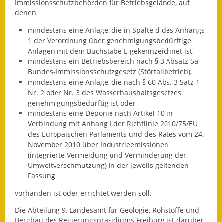
Immissionsschutzbehörden für Betriebsgelände, auf
denen
Ausweichfahrplan
Buslinie 168
mindestens eine Anlage, die in Spalte d des Anhangs
1 der Verordnung über genehmigungsbedürftige
Stellenausschreibungen
Anlagen mit dem Buchstabe E gekennzeichnet ist,
mindestens ein Betriebsbereich nach § 3 Absatz 5a
Bundes-Immissionsschutzgesetz (Störfallbetrieb),
Zahlen und Fakten
mindestens eine Anlage, die nach § 60 Abs. 3 Satz 1
Nr. 2 oder Nr. 3 des Wasserhaushaltsgesetzes
Rathaus
genehmigungsbedürftig ist oder
mindestens eine Deponie nach Artikel 10 in
Bauhof Notzingen
Verbindung mit Anhang I der Richtlinie 2010/75/EU
des Europäischen Parlaments und des Rates vom 24.
Behördenadressen
November 2010 über Industrieemissionen
(integrierte Vermeidung und Verminderung der
Beratungsstellen im
Umweltverschmutzung) in der jeweils geltenden
Landkreis
Fassung
vorhanden ist oder errichtet werden soll.
Dienstleistungen
Die Abteilung 9, Landesamt für Geologie, Rohstoffe und
Formulare
Bergbau des Regierungspräsidiums Freiburg ist darüber