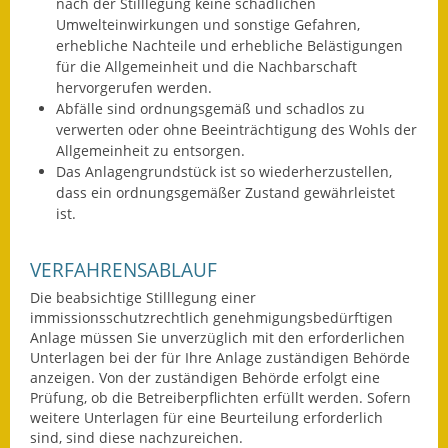
nach der Stilllegung keine schädlichen
Umwelteinwirkungen und sonstige Gefahren,
Wahlen
erhebliche Nachteile und erhebliche Belästigungen
für die Allgemeinheit und die Nachbarschaft
Was erledige ich wo?
hervorgerufen werden.
Abfälle sind ordnungsgemäß und schadlos zu
Leben
verwerten oder ohne Beeinträchtigung des Wohls der
Allgemeinheit zu entsorgen.
Bauen und Wohnen
Das Anlagengrundstück ist so wiederherzustellen,
dass ein ordnungsgemäßer Zustand gewährleistet
Baugebiete & Bauplätze
ist.
Bauwasser/Wasser/Abwasser
VERFAHRENSABLAUF
Bebauungspläne
Die beabsichtige Stilllegung einer
immissionsschutzrechtlich genehmigungsbedürftigen
Bodenrichtwerte
Anlage müssen Sie unverzüglich mit den erforderlichen
Unterlagen bei der für Ihre Anlage zuständigen Behörde
anzeigen. Von der zuständigen Behörde erfolgt eine
Flächennutzungsplan
Prüfung, ob die Betreiberpflichten erfüllt werden.
Sofern
weitere Unterlagen für eine Beurteilung erforderlich
Gerätehütten
sind, sind diese nachzureichen.