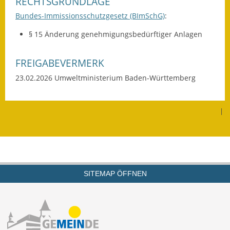
RECHTSGRUNDLAGE
Termine &
Bundes-Immissionsschutzgesetz (BImSchG)
:
Veranstaltungen
§ 15 Änderung genehmigungsbedürftiger Anlagen
Vereine
FREIGABEVERMERK
Wirtschaft
23.02.2026
Umweltministerium Baden-Württemberg
Ausschreibung von
Baumaßnahmen
|
Firmenliste
SITEMAP ÖFFNEN