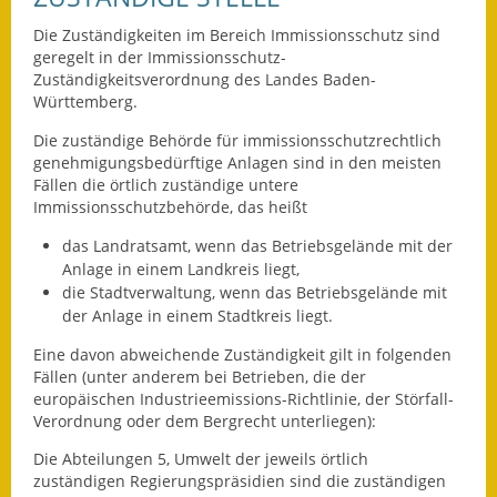
Leichte Sprache
Die Zuständigkeiten im Bereich Immissionsschutz sind
Infos in Leichter Sprache
geregelt in der Immissionsschutz-
Zuständigkeitsverordnung des Landes Baden-
Mitteilungsblatt
Württemberg.
Die zuständige Behörde für immissionsschutzrechtlich
Nachhaltigkeitsbericht
genehmigungsbedürftige Anlagen sind in den meisten
Fällen die örtlich zuständige untere
Notfallplanung
Immissionsschutzbehörde, das heißt
das Landratsamt, wenn das Betriebsgelände mit der
Ortsplan
Anlage in einem Landkreis liegt,
die Stadtverwaltung, wenn das Betriebsgelände mit
Schadensmeldung
der Anlage in einem Stadtkreis liegt.
Straßenbau
Eine davon abweichende Zuständigkeit gilt in folgenden
Fällen (unter anderem bei Betrieben, die der
Landesstraße
europäischen Industrieemissions-Richtlinie, der Störfall-
Verordnung oder dem Bergrecht unterliegen):
Kreisstraße
Die Abteilungen 5, Umwelt der jeweils örtlich
zuständigen Regierungspräsidien sind die zuständigen
Umleitungsplan