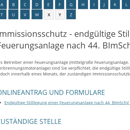
A
B
C
D
E
F
G
H
I
J
K
L
T
U
V
W
X
Y
Z
Immissionsschutz - endgültige Stil
Feuerungsanlage nach 44. BImSc
ls Betreiber einer Feuerungsanlage (mittelgroße Feuerungsanlage,
erbrennungsmotoranlage) sind Sie verpflichtet, die endgültige Stil
edoch innerhalb eines Monats, der zuständigen Immissionsschutz
ONLINEANTRAG UND FORMULARE
Endgültige Stilllegung einer Feuerungsanlage nach 44. BImSchV
ZUSTÄNDIGE STELLE