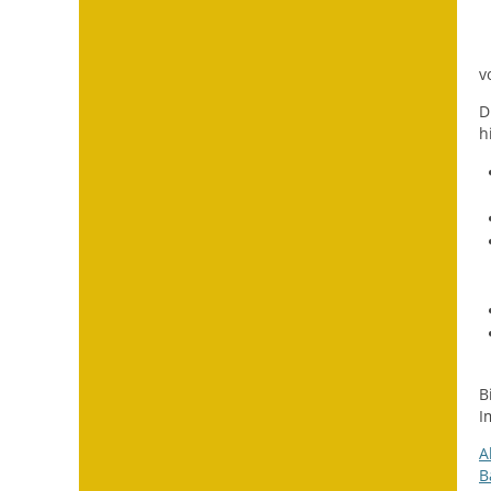
v
D
h
B
I
A
B