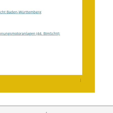
Wahlen
icht Baden-Württemberg
Was erledige ich wo?
Leben
nnungsmotoranlagen (44. BImSchV):
Bauen und Wohnen
Baugebiete & Bauplätze
Bauwasser/Wasser/Abwasser
Bebauungspläne
Bodenrichtwerte
|
Flächennutzungsplan
Gerätehütten
Gutachterausschuss