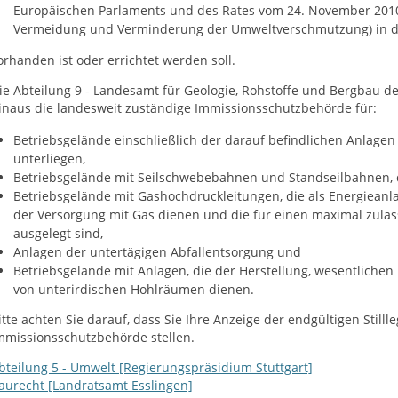
Europäischen Parlaments und des Rates vom 24. November 2010 
Vermeidung und Verminderung der Umweltverschmutzung) in de
orhanden ist oder errichtet werden soll.
ie Abteilung 9 - Landesamt für Geologie, Rohstoffe und Bergbau d
inaus die landesweit zuständige Immissionsschutzbehörde für:
Betriebsgelände einschließlich der darauf befindlichen Anlagen 
unterliegen,
Betriebsgelände mit Seilschwebebahnen und Standseilbahnen, 
Betriebsgelände mit Gashochdruckleitungen, die als Energieanl
der Versorgung mit Gas dienen und die für einen maximal zuläs
ausgelegt sind,
Anlagen der untertägigen Abfallentsorgung und
Betriebsgelände mit Anlagen, die der Herstellung, wesentliche
von unterirdischen Hohlräumen dienen.
itte achten Sie darauf, dass Sie Ihre
Anzeige
der endgültigen Stilll
mmissionsschutzbehörde stellen.
bteilung 5 - Umwelt [Regierungspräsidium Stuttgart]
aurecht [Landratsamt Esslingen]