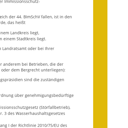
der Immissionsschutz-
Infos in Leichter Sprache
ch der 44. BImSchV fallen, ist in den
Mitteilungsblatt
de, das heißt
Nachhaltigkeitsbericht
nem Landkreis liegt,
 einem Stadtkreis liegt.
Notfallplanung
m Landratsamt oder bei Ihrer
Ortsplan
er anderem bei Betrieben, die der
g oder dem Bergrecht unterliegen):
Schadensmeldung
ngspräsidien sind die zuständigen
Straßenbau
rordnung über genehmigungsbedürftige
Landesstraße
sionsschutzgesetz (Störfallbetrieb),
Kreisstraße
 Nr. 3 des Wasserhaushaltsgesetzes
Umleitungsplan
ng I der Richtlinie 2010/75/EU des