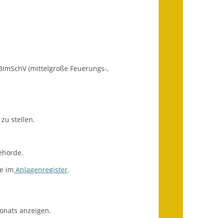
Fundbehörde
Gemeinderat
Sitzungsberichte 2015
ImSchV (mittelgroße Feuerungs-,
Sitzungsberichte 2016
Sitzungsberichte 2017
Sitzungsberichte 2018
zu stellen.
Sitzungsberichte 2019
Behörde.
Sitzungsberichte 2020
e im
Anlagenregister
.
Gemeindeverwaltung
Haushalt & Finanzen
Monats anzeigen.
Eröffnungsbilanz