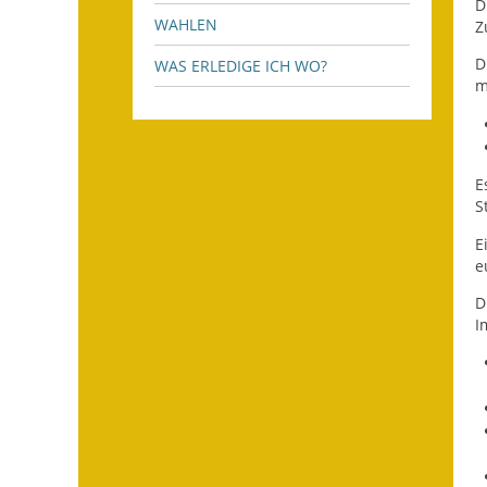
D
WAHLEN
Z
D
WAS ERLEDIGE ICH WO?
m
E
S
E
e
D
I