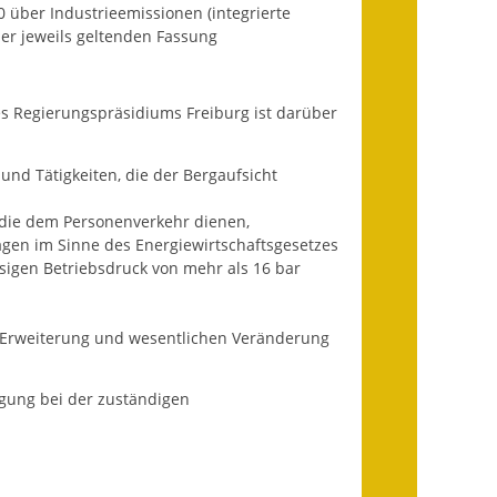
über Industrieemissionen (integrierte
Ausweichfahrplan
r jeweils geltenden Fassung
Buslinie 168
Stellenausschreibungen
es Regierungspräsidiums Freiburg ist darüber
Zahlen und Fakten
und Tätigkeiten, die der Bergaufsicht
Rathaus
die dem Personenverkehr dienen,
Bauhof Notzingen
agen im Sinne des Energiewirtschaftsgesetzes
sigen Betriebsdruck von mehr als 16 bar
Behördenadressen
Beratungsstellen im
n Erweiterung und wesentlichen Veränderung
Landkreis
egung
bei der zuständigen
Dienstleistungen
Formulare