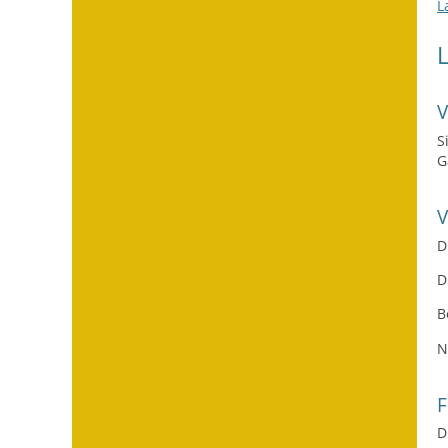
L
S
G
D
D
B
N
F
D