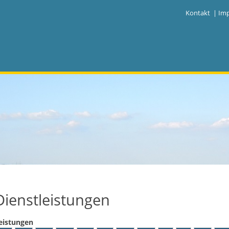
|
Kontakt
|
Im
Dienstleistungen
eistungen