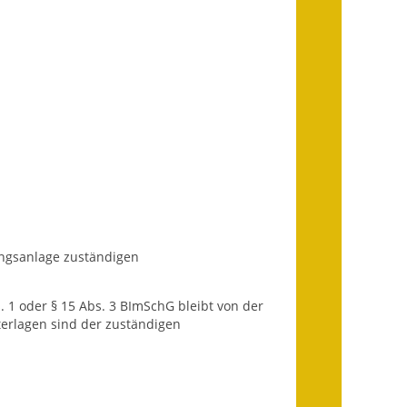
Getrennte
Abwassergebühr
Grundsteuerreform
Haushaltspläne
Jahresabschlüsse
Wasserversorgung
Heiraten in Notzingen
rungsanlage zuständigen
Mitarbeiter
. 1 oder § 15 Abs. 3 BImSchG bleibt von der
terlagen sind der zuständigen
Notruftafel
Ortsrecht