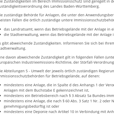
ie Zuständigkeiten im Bereich Immissionsschutz sind geregelt in 
uständigkeitsverordnung des Landes Baden-Württemberg.
ie zuständige Behörde für Anlagen, die unter den Anwendungsberei
eisten Fällen die örtlich zuständige untere Immissionsschutzbehör
das Landratsamt, wenn das Betriebsgelände mit der Anlage in ei
die Stadtverwaltung, wenn das Betriebsgelände mit der Anlage in
s gibt abweichende Zuständigkeiten. Informieren SIe sich bei Ihre
tadtverwaltung.
ine davon abweichende Zuständigkeit gilt in folgenden Fällen (unt
uropäischen Industrieemissions-Richtlinie, der Störfall-Verordnun
ie Abteilungen 5 - Umwelt der jeweils örtlich zuständigen Regieru
mmissionsschutzbehörden für Betriebsgelände, auf denen:
mindestens eine Anlage, die in Spalte d des Anhangs 1 der Ve
Anlagen mit dem Buchstabe E gekennzeichnet ist,
mindestens ein Betriebsbereich nach § 3 Absatz 5a Bundes-Immis
mindestens eine Anlage, die nach § 60 Abs. 3 Satz 1 Nr. 2 oder
genehmigungsbedürftig ist oder
mindestens eine Deponie nach Artikel 10 in Verbindung mit Anha