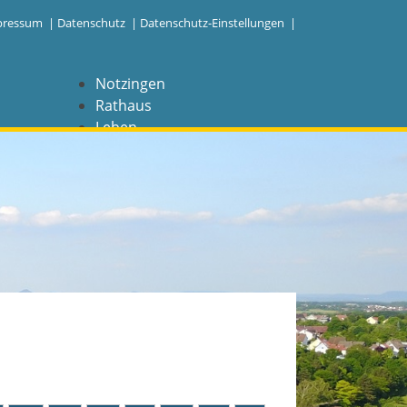
pressum
|
Datenschutz
|
Datenschutz-Einstellungen |
Notzingen
Rathaus
Leben
Freizeit
Wirtschaft
NAVIGATION
Notzingen
Aktuelles
Barrierefreiheit
Coronavirus