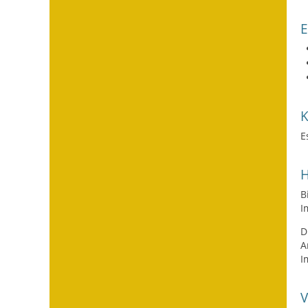
E
H
B
I
D
A
I