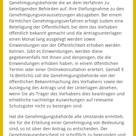
Genehmigungsbehörde die an dem Verfahren zu
Termine &
beteiligenden Behörden auf, ihre Stellungnahme zu den
Veranstaltungen
Genehmigungsvoraussetzungen abzugeben. Bei einem
förmlichen Genehmigungsverfahren erfolgt zudem eine
Beteiligung der Öffentlichkeit, bei dem das Vorhaben
Vereine
öffentlich bekannt gemacht und die Antragsunterlagen
einen Monat lang ausgelegt werden sowie
Wirtschaft
Einwendungen von der Öffentlichkeit erhoben werden
können.
Gibt es Einwendungen, werden diese
Ausschreibung von
gegebenenfalls
mit Ihnen und denjenigen, die die
Baumaßnahmen
Einwendungen erhoben haben, in einem öffentlichen
Termin
oder einer Onlinekonsultation
erörtert
. Gemäß §
Firmenliste
16 BImSchG soll die Genehmigungsbehörde von der
öffentlichen Bekanntmachung des Vorhabens sowie der
Auslegung des Antrags und der Unterlagen absehen,
wenn Sie als Träger des Vorhabens dies beantragen und
erhebliche nachteilige Auswirkungen auf relevante
Schutzgüter nicht zu besorgen sind.
Hat die Genehmigungsbehörde alle Umstände ermittelt,
die für die Erteilung einer Genehmigung von Bedeutung
sind, so ist über den Antrag zu entscheiden. Der
Genehmigungsbescheid ist schriftlich zu begründen und