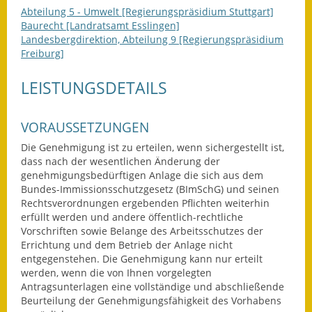
Abteilung 5 - Umwelt [Regierungspräsidium Stuttgart]
Gutachterausschuss
Baurecht [Landratsamt Esslingen]
Landesbergdirektion, Abteilung 9 [Regierungspräsidium
Landessanierungsprogramm
Freiburg]
Mietspiegel
LEISTUNGSDETAILS
Rückstausicherung von
Gebäuden
VORAUSSETZUNGEN
Die Genehmigung ist zu erteilen, wenn sichergestellt ist,
Hochwassergefahrenkarte
dass nach der wesentlichen Änderung der
genehmigungsbedürftigen Anlage die sich aus dem
Gemeindehalle und
Bundes-Immissionsschutzgesetz (BImSchG) und seinen
Bürgerhaus
Rechtsverordnungen ergebenden Pflichten weiterhin
erfüllt werden und andere öffentlich-rechtliche
Grundschule &
Vorschriften sowie Belange des Arbeitsschutzes der
Kernzeitbetreuung
Errichtung und dem Betrieb der Anlage nicht
entgegenstehen.
Die Genehmigung kann nur erteilt
Integration und Asyl
werden, wenn die von Ihnen vorgelegten
Antragsunterlagen eine vollständige und abschließende
Beurteilung der Genehmigungsfähigkeit des Vorhabens
Bevölkerungsschutz