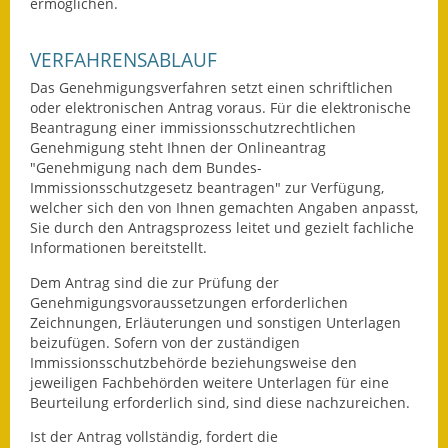
ermöglichen.
Kinderbetreuung
VERFAHRENSABLAUF
Nahverkehr
Das Genehmigungsverfahren setzt einen schriftlichen
oder elektronischen Antrag voraus.
Für die elektronische
Ver- & Entsorgung
Beantragung einer immissionsschutzrechtlichen
Genehmigung steht Ihnen der
Onlineantrag
Breitbandausbau
"Genehmigung nach dem Bundes-
Immissionsschutzgesetz beantragen" zur Verfügung,
Klimaschutzagentur
welcher sich den von Ihnen gemachten Angaben anpasst,
Sie durch den Antragsprozess leitet und gezielt fachliche
Informationen bereitstellt
.
Freizeit
Dem Antrag sind die zur Prüfung der
Feuerwehr
Genehmigungsvoraussetzungen erforderlichen
Zeichnungen, Erläuterungen und sonstigen Unterlagen
Freizeit- & Sportstätten
beizufügen. Sofern von der zuständigen
Immissionsschutzbehörde beziehungsweise den
jeweiligen Fachbehörden weitere Unterlagen für eine
Gesundheit & Soziales
Beurteilung erforderlich sind, sind diese nachzureichen.
Kirchen
Ist der Antrag vollständig, fordert die