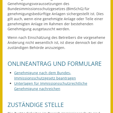
Genehmigungsvoraussetzungen des
Bundesimmissionsschutzgesetzes (BImSchG) für
Ausweichfahrplan
genehmigungsbedürftige Anlagen sichergestellt ist. Dies
Buslinie 168
gilt auch, wenn eine genehmigte Anlage oder Teile einer
genehmigten Anlage im Rahmen der bestehenden
Stellenausschreibungen
Genehmigung ausgetauscht werden.
Zahlen und Fakten
Wenn nach Einschätzung des Betreibers die vorgesehene
Änderung nicht wesentlich ist, ist diese dennoch bei der
zuständigen Behörde anzuzeigen.
Rathaus
Bauhof Notzingen
ONLINEANTRAG UND FORMULARE
Behördenadressen
Genehmigung nach dem Bundes-
Immissionsschutzgesetz beantragen
Beratungsstellen im
Unterlagen für Immissionsschutzrechtliche
Landkreis
Genehmigung nachreichen
Dienstleistungen
ZUSTÄNDIGE STELLE
Formulare