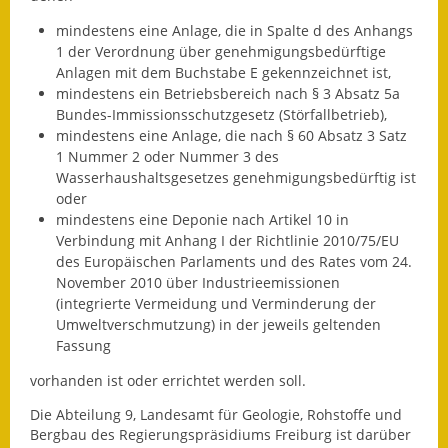
Eröffnungsbilanz
mindestens eine Anlage, die in Spalte d des Anhangs
1 der Verordnung über genehmigungsbedürftige
Getrennte
Anlagen mit dem Buchstabe E gekennzeichnet ist,
Abwassergebühr
mindestens ein Betriebsbereich nach § 3 Absatz 5a
Bundes-Immissionsschutzgesetz (Störfallbetrieb),
Grundsteuerreform
mindestens eine Anlage, die nach § 60 Absatz 3 Satz
1 Nummer 2 oder Nummer 3 des
Haushaltspläne
Wasserhaushaltsgesetzes genehmigungsbedürftig ist
oder
Jahresabschlüsse
mindestens eine Deponie nach Artikel 10 in
Verbindung mit Anhang I der Richtlinie 2010/75/EU
Wasserversorgung
des Europäischen Parlaments und des Rates vom 24.
November 2010 über Industrieemissionen
Heiraten in Notzingen
(integrierte Vermeidung und Verminderung der
Umweltverschmutzung) in der jeweils geltenden
Mitarbeiter
Fassung
vorhanden ist oder errichtet werden soll.
Notruftafel
Die Abteilung 9, Landesamt für Geologie, Rohstoffe und
Ortsrecht
Bergbau des Regierungspräsidiums Freiburg ist darüber