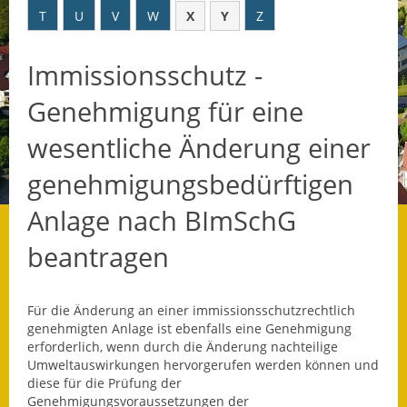
T
U
V
W
X
Y
Z
Datenschutz
Immissionsschutz -
Datenschutz im
Steueramt
Genehmigung für eine
Gebärdensprache
wesentliche Änderung einer
Geschichte und
genehmigungsbedürftigen
Gegenwart
Anlage nach BImSchG
Was die Alten noch
beantragen
wussten!
Wagner-Werkstatt
Für die Änderung an einer immissionsschutzrechtlich
genehmigten Anlage ist ebenfalls eine Genehmigung
Informationsbroschüre
erforderlich, wenn durch die Änderung nachteilige
Umweltauswirkungen hervorgerufen werden können und
Lärmaktionsplan
diese für die Prüfung der
Genehmigungsvoraussetzungen der