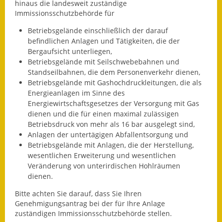
hinaus die landesweit zuständige
Immissionsschutzbehörde für
Wahlen
Betriebsgelände einschließlich der darauf
Was erledige ich wo?
befindlichen Anlagen und Tätigkeiten, die der
Bergaufsicht unterliegen,
Leben
Betriebsgelände mit Seilschwebebahnen und
Standseilbahnen, die dem Personenverkehr dienen,
Bauen und Wohnen
Betriebsgelände mit Gashochdruckleitungen, die als
Energieanlagen im Sinne des
Baugebiete & Bauplätze
Energiewirtschaftsgesetzes der Versorgung mit Gas
dienen und die für einen maximal zulässigen
Bauwasser/Wasser/Abwasser
Betriebsdruck von mehr als 16 bar ausgelegt sind,
Anlagen der untertägigen Abfallentsorgung und
Bebauungspläne
Betriebsgelände mit Anlagen, die der Herstellung,
wesentlichen Erweiterung und wesentlichen
Veränderung von unterirdischen Hohlräumen
Bodenrichtwerte
dienen.
Flächennutzungsplan
Bitte achten Sie darauf, dass Sie Ihren
Genehmigungsantrag bei der für Ihre Anlage
Gerätehütten
zuständigen Immissionsschutzbehörde stellen.