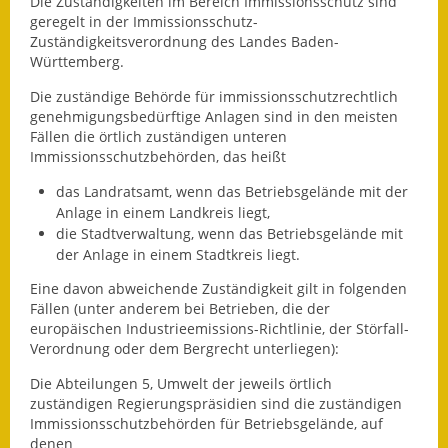
Die Zuständigkeiten im Bereich Immissionsschutz sind
geregelt in der Immissionsschutz-
Fundbehörde
Zuständigkeitsverordnung des Landes Baden-
Württemberg.
Gemeinderat
Die zuständige Behörde für immissionsschutzrechtlich
genehmigungsbedürftige Anlagen sind in den meisten
Sitzungsberichte 2015
Fällen die örtlich zuständigen unteren
Immissionsschutzbehörden, das heißt
Sitzungsberichte 2016
das Landratsamt, wenn das Betriebsgelände mit der
Sitzungsberichte 2017
Anlage in einem Landkreis liegt,
die Stadtverwaltung, wenn das Betriebsgelände mit
Sitzungsberichte 2018
der Anlage in einem Stadtkreis liegt.
Eine davon abweichende Zuständigkeit gilt in folgenden
Sitzungsberichte 2019
Fällen (unter anderem bei Betrieben, die der
europäischen Industrieemissions-Richtlinie, der Störfall-
Sitzungsberichte 2020
Verordnung oder dem Bergrecht unterliegen):
Gemeindeverwaltung
Die Abteilungen 5, Umwelt der jeweils örtlich
zuständigen Regierungspräsidien sind die zuständigen
Haushalt & Finanzen
Immissionsschutzbehörden für Betriebsgelände, auf
denen