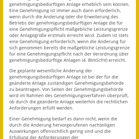
Leichte Sprache
genehmigungsbedürftigen Anlage erheblich sein können.
Eine Genehmigung ist immer auch dann erforderlich,
Infos in Leichter Sprache
wenn durch die Änderung oder die Erweiterung des
Betriebs der genehmigungsbedürftigen Anlage die für
Mitteilungsblatt
eine Genehmigungspflicht maßgebliche Leistungsgrenze
oder Anlagegröße erstmals erreicht wird. Zudem ist stets
eine Genehmigung erforderlich, wenn die Änderung für
Nachhaltigkeitsbericht
sich genommen bereits die maßgebliche Leistungsgrenze
für eine Genehmigungspflicht nach der
Verordnung über
Notfallplanung
genehmigungsbedürftige Anlagen (4. BImSchV)
erreicht.
Ortsplan
Die geplante wesentliche Änderung der
genehmigungsbedürftigen Anlage ist bei der für die
Schadensmeldung
geänderte Anlage zuständigen Genehmigungsbehörde
zu beantragen.
Von Seiten der Genehmigungsbehörde
wird im Rahmen des Genehmigungsverfahren überprüft,
Straßenbau
ob durch die geänderte Anlage weiterhin die rechtlichen
Anforderungen erfüllt werden.
Landesstraße
Einer Genehmigung bedarf es dann nicht, wenn die
Kreisstraße
durch die Änderung hervorgerufenen nachteiligen
Auswirkungen offensichtlich gering sind und die
Umleitungsplan
Erfüllung der Anforderungen der