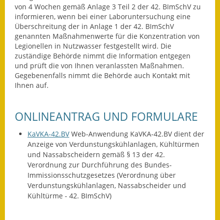
Leichte Sprache
von 4 Wochen gemäß Anlage 3 Teil 2 der 42. BImSchV zu
informieren, wenn bei einer Laboruntersuchung eine
Infos in Leichter Sprache
Überschreitung der in Anlage 1 der 42. BImSchV
genannten Maßnahmenwerte für die Konzentration von
Mitteilungsblatt
Legionellen in Nutzwasser festgestellt wird. Die
zuständige Behörde nimmt die Information entgegen
und prüft die von Ihnen veranlassten Maßnahmen.
Nachhaltigkeitsbericht
Gegebenenfalls nimmt die Behörde auch Kontakt mit
Ihnen auf.
Notfallplanung
Ortsplan
ONLINEANTRAG UND FORMULARE
Schadensmeldung
KaVKA-42.BV
Web-Anwendung KaVKA-42.BV dient der
Anzeige von Verdunstungskühlanlagen, Kühltürmen
Straßenbau
und Nassabscheidern gemäß § 13 der 42.
Verordnung zur Durchführung des Bundes-
Landesstraße
Immissionsschutzgesetzes (Verordnung über
Verdunstungskühlanlagen, Nassabscheider und
Kreisstraße
Kühltürme - 42. BImSchV)
Umleitungsplan