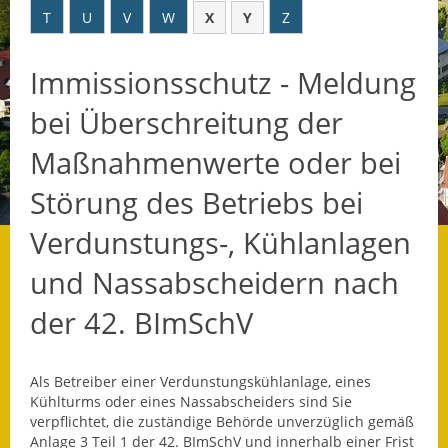
T
U
V
W
X
Y
Z
Datenschutz
Immissionsschutz - Meldung
Datenschutz im
Steueramt
bei Überschreitung der
Gebärdensprache
Maßnahmenwerte oder bei
Geschichte und
Störung des Betriebs bei
Gegenwart
Verdunstungs-, Kühlanlagen
Was die Alten noch
und Nassabscheidern nach
wussten!
der 42. BImSchV
Wagner-Werkstatt
Informationsbroschüre
Als Betreiber einer Verdunstungskühlanlage, eines
Kühlturms oder eines Nassabscheiders sind Sie
Lärmaktionsplan
verpflichtet, die zuständige Behörde unverzüglich gemäß
Anlage 3 Teil 1 der 42. BImSchV und innerhalb einer Frist