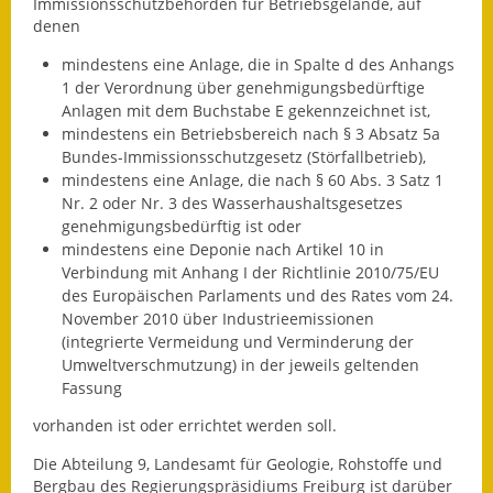
Immissionsschutzbehörden für Betriebsgelände, auf
denen
Fundbehörde
mindestens eine Anlage, die in Spalte d des Anhangs
Gemeinderat
1 der Verordnung über genehmigungsbedürftige
Anlagen mit dem Buchstabe E gekennzeichnet ist,
Sitzungsberichte 2015
mindestens ein Betriebsbereich nach § 3 Absatz 5a
Bundes-Immissionsschutzgesetz (Störfallbetrieb),
Sitzungsberichte 2016
mindestens eine Anlage, die nach § 60 Abs. 3 Satz 1
Nr. 2 oder Nr. 3 des Wasserhaushaltsgesetzes
Sitzungsberichte 2017
genehmigungsbedürftig ist oder
mindestens eine Deponie nach Artikel 10 in
Verbindung mit Anhang I der Richtlinie 2010/75/EU
Sitzungsberichte 2018
des Europäischen Parlaments und des Rates vom 24.
November 2010 über Industrieemissionen
Sitzungsberichte 2019
(integrierte Vermeidung und Verminderung der
Umweltverschmutzung) in der jeweils geltenden
Sitzungsberichte 2020
Fassung
Gemeindeverwaltung
vorhanden ist oder errichtet werden soll.
Die Abteilung 9, Landesamt für Geologie, Rohstoffe und
Haushalt & Finanzen
Bergbau des Regierungspräsidiums Freiburg ist darüber