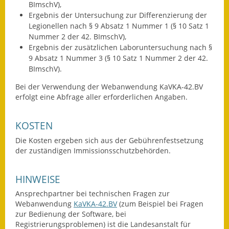
BImschV),
Kinderbetreuung
Ergebnis der Untersuchung zur Differenzierung der
Legionellen nach § 9 Absatz 1 Nummer 1 (§ 10 Satz 1
Nummer 2 der 42. BImschV),
Nahverkehr
Ergebnis der zusätzlichen Laboruntersuchung nach §
9 Absatz 1 Nummer 3 (§ 10 Satz 1 Nummer 2 der 42.
Ver- & Entsorgung
BImschV).
Breitbandausbau
Bei der Verwendung der
Webanwendung KaVKA-42.BV
erfolgt eine Abfrage aller erforderlichen Angaben.
Klimaschutzagentur
KOSTEN
Freizeit
Die Kosten ergeben sich aus der Gebührenfestsetzung
der zuständigen Immissionsschutzbehörden.
Feuerwehr
Freizeit- & Sportstätten
HINWEISE
Ansprechpartner bei technischen Fragen zur
Gesundheit & Soziales
Webanwendung
KaVKA-42.BV
(zum Beispiel bei Fragen
zur Bedienung der Software, bei
Kirchen
Registrierungsproblemen) ist die Landesanstalt für