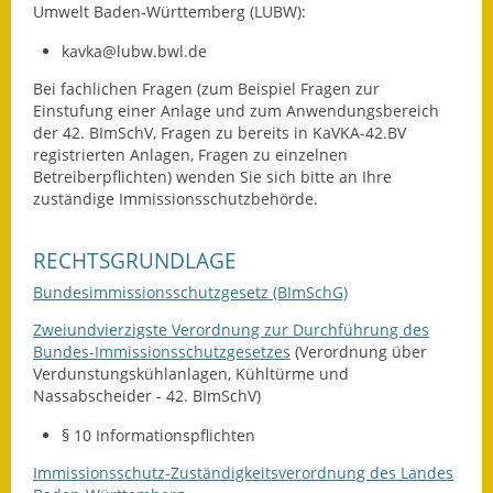
Umwelt Baden-Württemberg (LUBW):
Termine &
Veranstaltungen
kavka@lubw.bwl.de
Bei fachlichen Fragen (zum Beispiel Fragen zur
Vereine
Einstufung einer Anlage und zum Anwendungsbereich
der 42. BImSchV, Fragen zu bereits in KaVKA-42.BV
Wirtschaft
registrierten Anlagen, Fragen zu einzelnen
Betreiberpflichten) wenden Sie sich bitte an Ihre
Ausschreibung von
zuständige Immissionsschutzbehörde.
Baumaßnahmen
RECHTSGRUNDLAGE
Firmenliste
Bundesimmissionsschutzgesetz (BImSchG)
Zweiundvierzigste Verordnung zur Durchführung des
Bundes-Immissionsschutzgesetzes
(Verordnung über
Verdunstungskühlanlagen, Kühltürme und
Nassabscheider - 42. BImSchV)
§ 10 Informationspflichten
Immissionsschutz-Zuständigkeitsverordnung des Landes