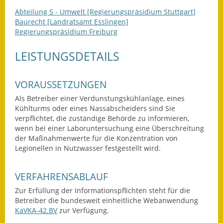
Abteilung 5 - Umwelt [Regierungspräsidium Stuttgart]
Wahlen
Baurecht [Landratsamt Esslingen]
Regierungspräsidium Freiburg
Was erledige ich wo?
LEISTUNGSDETAILS
Leben
Bauen und Wohnen
VORAUSSETZUNGEN
Als Betreiber einer Verdunstungskühlanlage, eines
Baugebiete & Bauplätze
Kühlturms oder eines Nassabscheiders sind Sie
verpflichtet, die zuständige Behörde zu informieren,
Bauwasser/Wasser/Abwasser
wenn bei einer Laboruntersuchung eine Überschreitung
der Maßnahmenwerte für die Konzentration von
Bebauungspläne
Legionellen in Nutzwasser festgestellt wird.
Bodenrichtwerte
VERFAHRENSABLAUF
Flächennutzungsplan
Zur Erfüllung der Informationspflichten steht für die
Betreiber
die bundesweit einheitliche Webanwendung
Gerätehütten
KaVKA-42.BV
zur Verfügung.