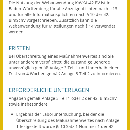
Die Nutzung der Webanwendung KaVKA-42.BV ist in
Gutachterausschuss
Baden-Württemberg für alle Anzeigepflichten nach § 13
und für alle Informationspflichten nach § 10 der 42.
Landessanierungsprogramm
BImSchV vorgeschrieben. Zusätzlich kann die
Webanwendung für Mitteilungen nach § 14 verwendet
Mietspiegel
werden.
Rückstausicherung von
FRISTEN
Gebäuden
Bei Überschreitung eines Maßnahmenwertes sind Sie
Hochwassergefahrenkarte
unter anderem verpflichtet, die zuständige Behörde
unverzüglich gemäß Anlage 3 Teil 1 und innerhalb einer
Frist von 4 Wochen gemäß Anlage 3 Teil 2 zu informieren.
Gemeindehalle und
Bürgerhaus
ERFORDERLICHE UNTERLAGEN
Grundschule &
Angaben gemäß Anlage 3 Teil 1 oder 2 der 42. BImSchV
Kernzeitbetreuung
sowie insbesondere
Integration und Asyl
Ergebnis der Laboruntersuchung, bei der die
Überschreitung des Maßnahmenwertes nach Anlage
Bevölkerungsschutz
1 festgestellt wurde (§ 10 Satz 1 Nummer 1 der 42.