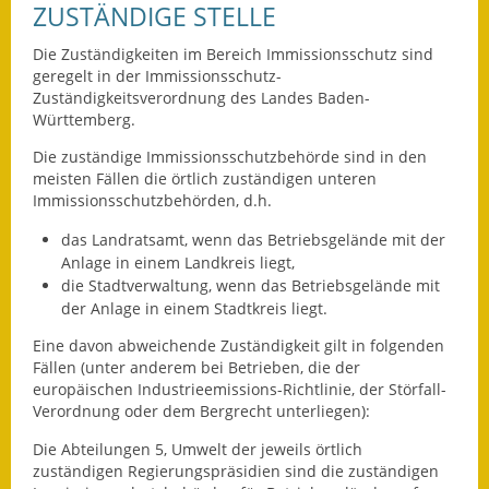
ZUSTÄNDIGE STELLE
Ausweichfahrplan
Die Zuständigkeiten im Bereich Immissionsschutz sind
Buslinie 168
geregelt in der Immissionsschutz-
Zuständigkeitsverordnung des Landes Baden-
Stellenausschreibungen
Württemberg.
Die zuständige Immissionsschutzbehörde sind in den
Zahlen und Fakten
meisten Fällen die örtlich zuständigen unteren
Immissionsschutzbehörden, d.h.
Rathaus
das Landratsamt, wenn das Betriebsgelände mit der
Bauhof Notzingen
Anlage in einem Landkreis liegt,
die Stadtverwaltung, wenn das Betriebsgelände mit
Behördenadressen
der Anlage in einem Stadtkreis liegt.
Eine davon abweichende Zuständigkeit gilt in folgenden
Beratungsstellen im
Fällen (unter anderem bei Betrieben, die der
Landkreis
europäischen Industrieemissions-Richtlinie, der Störfall-
Verordnung oder dem Bergrecht unterliegen):
Dienstleistungen
Die Abteilungen 5, Umwelt der jeweils örtlich
zuständigen Regierungspräsidien sind die zuständigen
Formulare