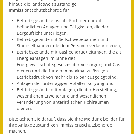
hinaus die landesweit zuständige
Eröffnungsbilanz
Immissionsschutzbehörde für
Getrennte
Betriebsgelände einschließlich der darauf
Abwassergebühr
befindlichen Anlagen und Tätigkeiten, die der
Bergaufsicht unterliegen,
Grundsteuerreform
Betriebsgelände mit Seilschwebebahnen und
Standseilbahnen, die dem Personenverkehr dienen,
Haushaltspläne
Betriebsgelände mit Gashochdruckleitungen, die als
Energieanlagen im Sinne des
Jahresabschlüsse
Energiewirtschaftsgesetzes der Versorgung mit Gas
dienen und die für einen maximal zulässigen
Wasserversorgung
Betriebsdruck von mehr als 16 bar ausgelegt sind,
Anlagen der untertägigen Abfallentsorgung und
Heiraten in Notzingen
Betriebsgelände mit Anlagen, die der Herstellung,
wesentlichen Erweiterung und wesentlichen
Veränderung von unterirdischen Hohlräumen
Mitarbeiter
dienen.
Notruftafel
Bitte achten Sie darauf, dass Sie Ihre Meldung bei der für
Ihre Anlage zuständigen Immissionsschutzbehörde
Ortsrecht
machen.