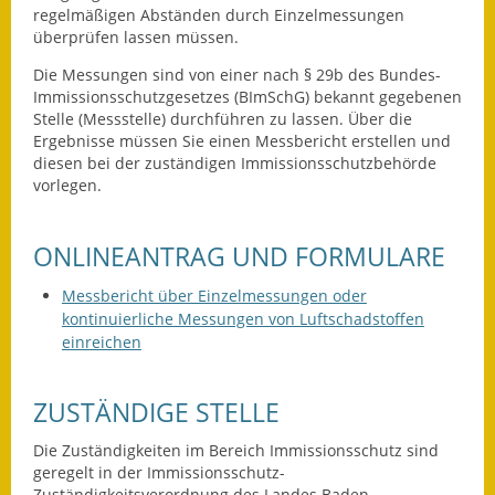
Leichte Sprache
regelmäßigen Abständen durch Einzelmessungen
überprüfen lassen müssen.
Infos in Leichter Sprache
Die Messungen sind von einer nach § 29b des Bundes-
Immissionsschutzgesetzes (BImSchG) bekannt gegebenen
Mitteilungsblatt
Stelle (Messstelle) durchführen zu lassen. Über die
Ergebnisse müssen Sie einen Messbericht erstellen und
Nachhaltigkeitsbericht
diesen bei der zuständigen Immissionsschutzbehörde
vorlegen.
Notfallplanung
Ortsplan
ONLINEANTRAG UND FORMULARE
Schadensmeldung
Messbericht über Einzelmessungen oder
kontinuierliche Messungen von Luftschadstoffen
einreichen
Straßenbau
Landesstraße
ZUSTÄNDIGE STELLE
Kreisstraße
Die Zuständigkeiten im Bereich Immissionsschutz sind
geregelt in der Immissionsschutz-
Umleitungsplan
Zuständigkeitsverordnung des Landes Baden-