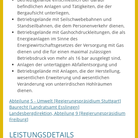
Eröffnungsbilanz
befindlichen Anlagen und Tätigkeiten, die der
Bergaufsicht unterliegen,
Getrennte
Betriebsgelände mit Seilschwebebahnen und
Standseilbahnen, die dem Personenverkehr dienen,
Abwassergebühr
Betriebsgelände mit Gashochdruckleitungen, die als
Energieanlagen im Sinne des
Grundsteuerreform
Energiewirtschaftsgesetzes der Versorgung mit Gas
dienen und die für einen maximal zulässigen
Haushaltspläne
Betriebsdruck von mehr als 16 bar ausgelegt sind,
Anlagen der untertägigen Abfallentsorgung und
Jahresabschlüsse
Betriebsgelände mit Anlagen, die der Herstellung,
wesentlichen Erweiterung und wesentlichen
Wasserversorgung
Veränderung von unterirdischen Hohlräumen
dienen.
Heiraten in Notzingen
Abteilung 5 - Umwelt [Regierungspräsidium Stuttgart]
Mitarbeiter
Baurecht [Landratsamt Esslingen]
Landesbergdirektion, Abteilung 9 [Regierungspräsidium
Freiburg]
Notruftafel
LEISTUNGSDETAILS
Ortsrecht