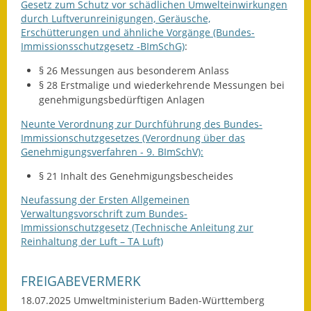
Gesetz zum Schutz vor schädlichen Umwelteinwirkungen
Termine &
durch Luftverunreinigungen, Geräusche,
Veranstaltungen
Erschütterungen und ähnliche Vorgänge (Bundes-
Immissionsschutzgesetz -BImSchG)
:
Vereine
§ 26 Messungen aus besonderem Anlass
§ 28 Erstmalige und wiederkehrende Messungen bei
Wirtschaft
genehmigungsbedürftigen Anlagen
Neunte Verordnung zur Durchführung des Bundes-
Ausschreibung von
Immissionschutzgesetzes (Verordnung über das
Baumaßnahmen
Genehmigungsverfahren - 9. BImSchV):
Firmenliste
§ 21 Inhalt des Genehmigungsbescheides
Neufassung der Ersten Allgemeinen
Verwaltungsvorschrift zum Bundes-
Immissionschutzgesetz (Technische Anleitung zur
Reinhaltung der Luft – TA Luft)
FREIGABEVERMERK
18.07.2025 Umweltministerium Baden-Württemberg