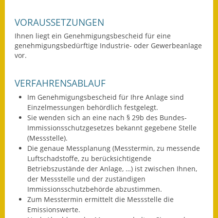
Wahlen
VORAUSSETZUNGEN
Was erledige ich wo?
Ihnen liegt ein Genehmigungsbescheid für eine
genehmigungsbedürftige Industrie- oder Gewerbeanlage
vor.
Leben
Bauen und Wohnen
VERFAHRENSABLAUF
Im Genehmigungsbescheid für Ihre Anlage sind
Baugebiete & Bauplätze
Einzelmessungen behördlich festgelegt.
Sie wenden sich an eine nach § 29b des Bundes-
Bauwasser/Wasser/Abwasser
Immissionsschutzgesetzes bekannt gegebene Stelle
(Messstelle).
Bebauungspläne
Die genaue Messplanung (Messtermin, zu messende
Luftschadstoffe, zu berücksichtigende
Bodenrichtwerte
Betriebszustände der Anlage, …) ist zwischen Ihnen,
der Messstelle und der zuständigen
Flächennutzungsplan
Immissionsschutzbehörde abzustimmen.
Zum Messtermin ermittelt die Messstelle die
Gerätehütten
Emissionswerte.