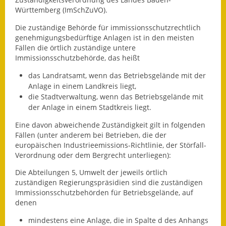
Württemberg (ImSchZuVO).
Ausweichfahrplan
Die zuständige Behörde für immissionsschutzrechtlich
Buslinie 168
genehmigungsbedürftige Anlagen ist in den meisten
Fällen die örtlich zuständige untere
Stellenausschreibungen
Immissionsschutzbehörde, das heißt
Zahlen und Fakten
das Landratsamt, wenn das Betriebsgelände mit der
Anlage in einem Landkreis liegt,
Rathaus
die Stadtverwaltung, wenn das Betriebsgelände mit
der Anlage in einem Stadtkreis liegt.
Bauhof Notzingen
Eine davon abweichende Zuständigkeit gilt in folgenden
Fällen (unter anderem bei Betrieben, die der
Behördenadressen
europäischen Industrieemissions-Richtlinie, der Störfall-
Verordnung oder dem Bergrecht unterliegen):
Beratungsstellen im
Die Abteilungen 5, Umwelt der jeweils örtlich
Landkreis
zuständigen Regierungspräsidien sind die zuständigen
Immissionsschutzbehörden für Betriebsgelände, auf
Dienstleistungen
denen
Formulare
mindestens eine Anlage, die in Spalte d des Anhangs