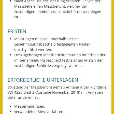
Nach Abschluss der Messung erhalten Sie von der
Gutachterausschuss
Messstelle einen Messbericht, welcher der
zuständigen Immissionsschutzbehörde vorzulegen
Landessanierungsprogramm
ist.
Mietspiegel
FRISTEN
Rückstausicherung von
Messungen müssen innerhalb der im
Gebäuden
Genehmigungsbescheid festgelegten Fristen
durchgeführt werden.
Hochwassergefahrenkarte
Die zugehörigen Messberichte müssen innerhalb der
im Genehmigungsbescheid festgelegten Fristen der
Gemeindehalle und
zuständigen Behörde vorgelegt werden.
Bürgerhaus
ERFORDERLICHE UNTERLAGEN
Grundschule &
Vollständiger Messbericht gemäß Anhang A der Richtlinie
Kernzeitbetreuung
VDI 4220 Blatt 2 (Ausgabe November 2018) mit Angaben
unter anderem zu:
Integration und Asyl
Messergebnissen,
Bevölkerungsschutz
verwendeten Messverfahren,