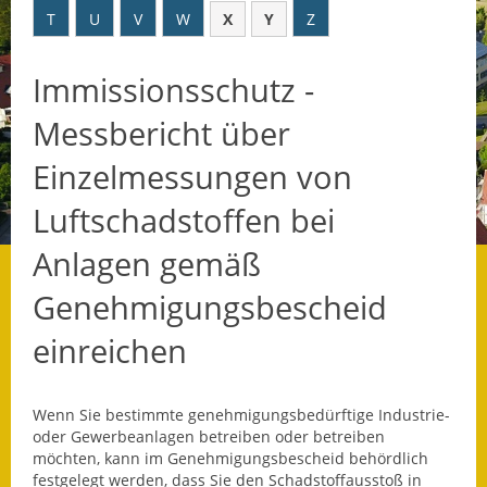
T
U
V
W
X
Y
Z
Datenschutz
Immissionsschutz -
Datenschutz im
Steueramt
Messbericht über
Gebärdensprache
Einzelmessungen von
Geschichte und
Luftschadstoffen bei
Gegenwart
Anlagen gemäß
Was die Alten noch
Genehmigungsbescheid
wussten!
einreichen
Wagner-Werkstatt
Informationsbroschüre
Wenn Sie bestimmte genehmigungsbedürftige Industrie-
oder Gewerbeanlagen betreiben oder betreiben
Lärmaktionsplan
möchten, kann im Genehmigungsbescheid behördlich
festgelegt werden, dass Sie den Schadstoffausstoß in