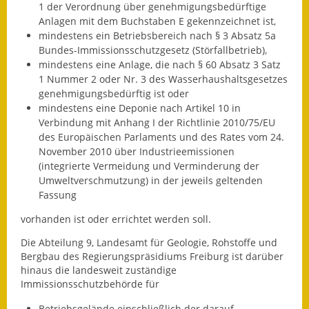
1 der Verordnung über genehmigungsbedürftige
Fundbehörde
Anlagen mit dem Buchstaben E gekennzeichnet ist,
mindestens ein Betriebsbereich nach § 3 Absatz 5a
Bundes-Immissionsschutzgesetz (Störfallbetrieb),
Gemeinderat
mindestens eine Anlage, die nach § 60 Absatz 3 Satz
1 Nummer 2 oder Nr. 3 des Wasserhaushaltsgesetzes
Sitzungsberichte 2015
genehmigungsbedürftig ist oder
mindestens eine Deponie nach Artikel 10 in
Sitzungsberichte 2016
Verbindung mit Anhang I der Richtlinie 2010/75/EU
des Europäischen Parlaments und des Rates vom 24.
Sitzungsberichte 2017
November 2010 über Industrieemissionen
(integrierte Vermeidung und Verminderung der
Sitzungsberichte 2018
Umweltverschmutzung) in der jeweils geltenden
Fassung
Sitzungsberichte 2019
vorhanden ist oder errichtet werden soll.
Sitzungsberichte 2020
Die Abteilung 9, Landesamt für Geologie, Rohstoffe und
Bergbau des Regierungspräsidiums Freiburg ist darüber
Gemeindeverwaltung
hinaus die landesweit zuständige
Immissionsschutzbehörde für
Haushalt & Finanzen
Betriebsgelände einschließlich der darauf