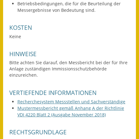
Betriebsbedingungen, die für die Beurteilung der
Kinderbetreuung
Messergebnisse von Bedeutung sind.
Nahverkehr
KOSTEN
Ver- & Entsorgung
Keine
Breitbandausbau
HINWEISE
Bitte achten Sie darauf, den Messbericht bei der für Ihre
Klimaschutzagentur
Anlage zuständigen Immissionsschutzbehörde
einzureichen.
Freizeit
Feuerwehr
VERTIEFENDE INFORMATIONEN
Recherchesystem Messstellen und Sachverständige
Freizeit- & Sportstätten
Mustermessbericht gemäß Anhang A der Richtlinie
VDI 4220 Blatt 2 (Ausgabe November 2018)
Gesundheit & Soziales
RECHTSGRUNDLAGE
Kirchen