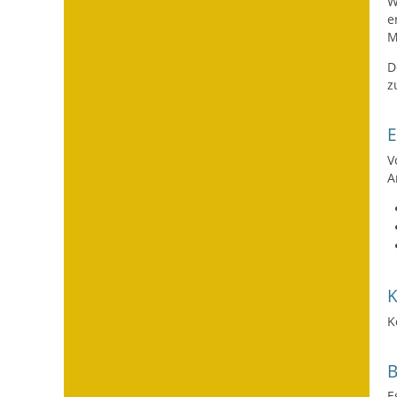
W
e
M
D
z
V
A
K
E