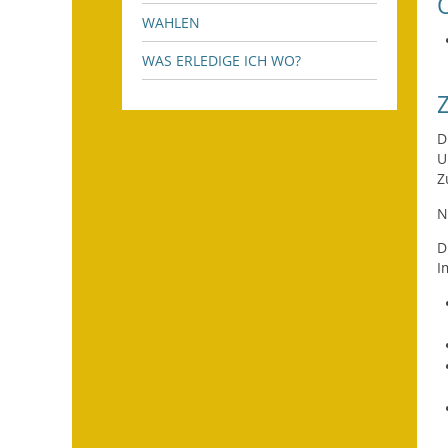
WAHLEN
WAS ERLEDIGE ICH WO?
D
U
Z
N
D
I