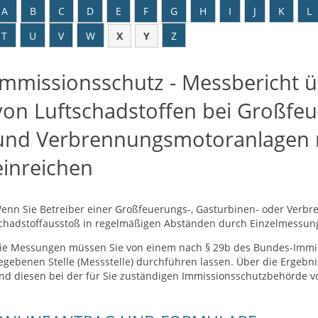
A
B
C
D
E
F
G
H
I
J
K
L
T
U
V
W
X
Y
Z
Immissionsschutz - Messbericht 
von Luftschadstoffen bei Großfeu
und Verbrennungsmotoranlagen 
einreichen
enn Sie Betreiber einer Großfeuerungs-, Gasturbinen- oder Verb
chadstoffausstoß in regelmäßigen Abständen durch Einzelmessun
ie Messungen müssen Sie von einem nach § 29b des Bundes-Immi
egebenen Stelle (Messstelle) durchführen lassen. Über die Ergebn
nd diesen bei der für Sie zuständigen Immissionsschutzbehörde v