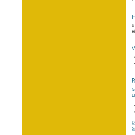
H
B
e
G
E
D
G