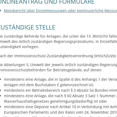
ONLINEANTRAG UND FORMULARE
Messbericht über Einzelmessungen oder kontinuierliche Messun
ZUSTÄNDIGE STELLE
ie zuständige Behörde für Anlagen, die unter die 13. BImSchV fallen
mwelt des örtlich zuständigen Regierungspräsidiums. In Einzelfä
uständigkeit vorliegen.
ach der Immissionsschutz-Zuständigkeitsverordnung (ImSchZuVo) 
ie Abteilungen 5, Umwelt der jeweils örtlich zuständigen Regierun
mmissionsschutzbehörden für Betriebsgelände, auf denen
mindestens eine Anlage, die in Spalte d des Anhangs 1 der Ve
Anlagen mit dem Buchstaben E gekennzeichnet ist,
mindestens ein Betriebsbereich nach § 3 Absatz 5a Bundes-Immis
mindestens eine Anlage, die nach § 60 Absatz 3 Satz 1 Numme
Wasserhaushaltsgesetzes genehmigungsbedürftig ist oder
mindestens eine Deponie nach Artikel 10 in Verbindung mit Anha
Europäischen Parlaments und des Rates vom 24. November 2010 