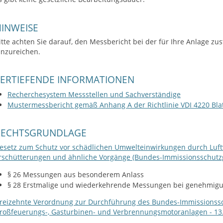
INWEISE
itte achten Sie darauf, den Messbericht bei der für Ihre Anlage 
inzureichen.
VERTIEFENDE INFORMATIONEN
Recherchesystem Messstellen und Sachverständige
Mustermessbericht gemäß Anhang A der Richtlinie VDI 4220 Bla
RECHTSGRUNDLAGE
esetz zum Schutz vor schädlichen Umwelteinwirkungen durch Luft
rschütterungen und ähnliche Vorgänge (Bundes-Immissionsschutz
§ 26 Messungen aus besonderem Anlass
§ 28 Erstmalige und wiederkehrende Messungen bei genehmigu
reizehnte Verordnung zur Durchführung des Bundes-Immissionss
roßfeuerungs-, Gasturbinen- und Verbrennungsmotoranlagen - 13