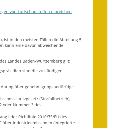
Infos in Leichter Sprache
gen von Luftschadstoffen einreichen
Mitteilungsblatt
Nachhaltigkeitsbericht
, ist in den meisten Fällen die Abteilung 5,
Notfallplanung
llen kann eine davon abweichende
Ortsplan
des Landes Baden-Württemberg gilt:
Schadensmeldung
gspräsidien sind die zuständigen
Straßenbau
rordnung über genehmigungsbedürftige
Landesstraße
sionsschutzgesetz (Störfallbetrieb),
r 2 oder Nummer 3 des
Kreisstraße
ng I der Richtlinie 2010/75/EU des
Umleitungsplan
über Industrieemissionen (integrierte