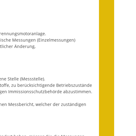
Fundbehörde
Gemeinderat
Sitzungsberichte 2015
rbrennungsmotoranlage.
odische Messungen (Einzelmessungen)
Sitzungsberichte 2016
tlicher Änderung,
Sitzungsberichte 2017
Sitzungsberichte 2018
e Stelle (Messstelle).
Sitzungsberichte 2019
ffe, zu berücksichtigende Betriebszustände
ndigen Immissionsschutzbehörde abzustimmen.
Sitzungsberichte 2020
nen Messbericht, welcher der zuständigen
Gemeindeverwaltung
Haushalt & Finanzen
Eröffnungsbilanz