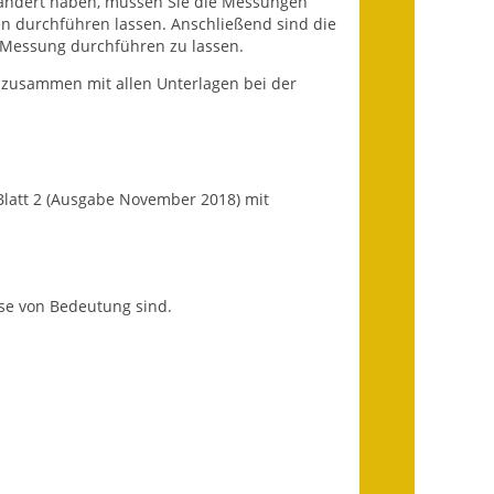
eändert haben, müssen Sie die Messungen
n durchführen lassen. Anschließend sind die
 Messung durchführen zu lassen.
Getrennte
Abwassergebühr
zusammen mit allen Unterlagen bei der
Grundsteuerreform
Haushaltspläne
Blatt 2 (Ausgabe November 2018) mit
Jahresabschlüsse
Wasserversorgung
se von Bedeutung sind.
Heiraten in Notzingen
Mitarbeiter
Notruftafel
Ortsrecht