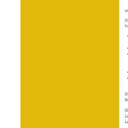
v
D
h
D
B
A
L
L