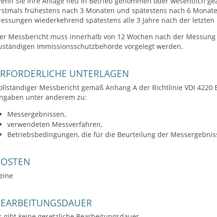
enn Sie Ihre Anlage neu in Betrieb genommen oder wesentlich g
rstmals frühestens nach 3 Monaten und spätestens nach 6 Monate
essungen wiederkehrend spätestens alle 3 Jahre nach der letzten
er Messbericht muss innerhalb von 12 Wochen nach der Messung 
uständigen Immissionsschutzbehörde vorgelegt werden.
ERFORDERLICHE UNTERLAGEN
ollständiger Messbericht gemäß Anhang A der Richtlinie VDI 4220 
ngaben unter anderem zu:
Messergebnissen,
verwendeten Messverfahren,
Betriebsbedingungen, die für die Beurteilung der Messergebnis
KOSTEN
eine
BEARBEITUNGSDAUER
s gibt keine gesetzliche Bearbeitungsdauer.