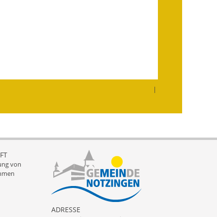
Landessanierungsprogramm
Mietspiegel
Rückstausicherung von
Gebäuden
|
Hochwassergefahrenkarte
Gemeindehalle und
Bürgerhaus
Grundschule &
FT
Kernzeitbetreuung
ung von
hmen
Integration und Asyl
Bevölkerungsschutz
ADRESSE