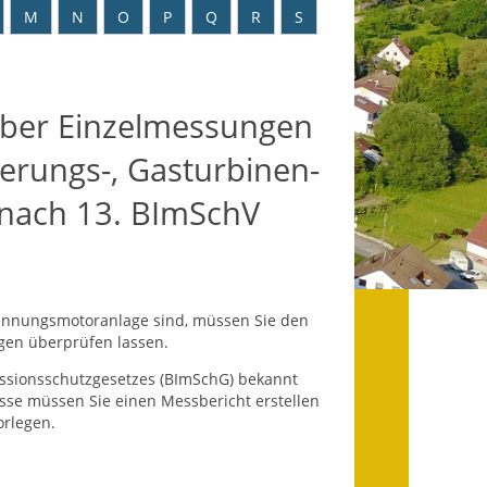
Datenschutz
M
N
O
P
Q
R
S
Datenschutz im
Steueramt
über Einzelmessungen
Gebärdensprache
erungs-, Gasturbinen-
Geschichte und
nach 13. BImSchV
Gegenwart
Was die Alten noch
wussten!
rennungsmotoranlage sind, müssen Sie den
Wagner-Werkstatt
gen überprüfen lassen.
Informationsbroschüre
ssionsschutzgesetzes (BImSchG) bekannt
isse müssen Sie einen Messbericht erstellen
Lärmaktionsplan
orlegen.
Leichte Sprache