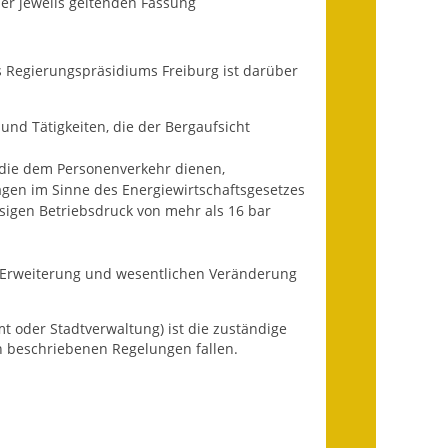
r jeweils geltenden Fassung
Ausweichfahrplan
Buslinie 168
s Regierungspräsidiums Freiburg ist darüber
Stellenausschreibungen
Zahlen und Fakten
und Tätigkeiten, die der Bergaufsicht
die dem Personenverkehr dienen,
Rathaus
agen im Sinne des Energiewirtschaftsgesetzes
sigen Betriebsdruck von mehr als 16 bar
Bauhof Notzingen
Behördenadressen
n Erweiterung und wesentlichen Veränderung
Beratungsstellen im
Landkreis
t oder Stadtverwaltung) ist die zuständige
en beschriebenen Regelungen fallen.
Dienstleistungen
Formulare