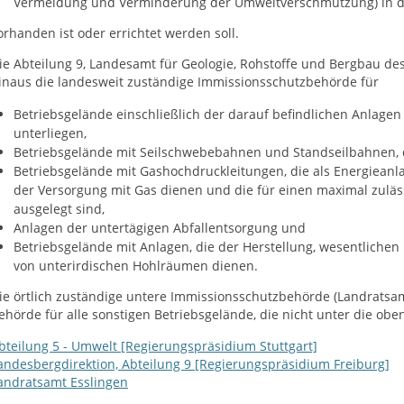
Vermeidung und Verminderung der Umweltverschmutzung) in de
orhanden ist oder errichtet werden soll.
ie Abteilung 9, Landesamt für Geologie, Rohstoffe und Bergbau de
inaus die landesweit zuständige Immissionsschutzbehörde für
Betriebsgelände einschließlich der darauf befindlichen Anlagen 
unterliegen,
Betriebsgelände mit Seilschwebebahnen und Standseilbahnen, 
Betriebsgelände mit Gashochdruckleitungen, die als Energieanl
der Versorgung mit Gas dienen und die für einen maximal zuläs
ausgelegt sind,
Anlagen der untertägigen Abfallentsorgung und
Betriebsgelände mit Anlagen, die der Herstellung, wesentliche
von unterirdischen Hohlräumen dienen.
ie örtlich zuständige untere Immissionsschutzbehörde (Landratsam
ehörde für alle sonstigen Betriebsgelände, die nicht unter die ob
bteilung 5 - Umwelt [Regierungspräsidium Stuttgart]
andesbergdirektion, Abteilung 9 [Regierungspräsidium Freiburg]
andratsamt Esslingen