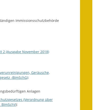
Wahlen
Was erledige ich wo?
zuständigen Immissionsschutzbehörde
Leben
Bauen und Wohnen
Baugebiete & Bauplätze
tt 2 (Ausgabe November 2018)
Bauwasser/Wasser/Abwasser
Bebauungspläne
verunreinigungen, Geräusche,
gesetz -BImSchG)
:
Bodenrichtwerte
Flächennutzungsplan
ngsbedürftigen Anlagen
Gerätehütten
chutzgesetzes (Verordnung über
. BImSchV
):
Gutachterausschuss