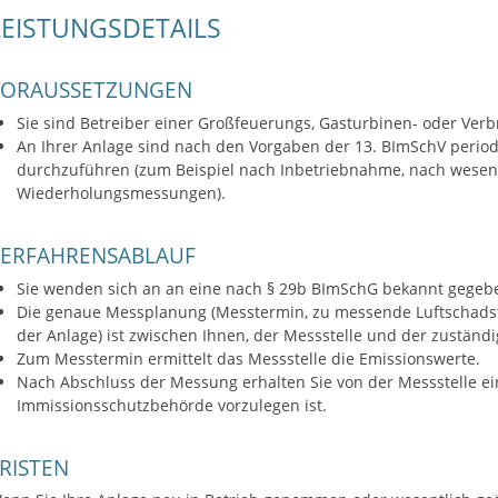
LEISTUNGSDETAILS
VORAUSSETZUNGEN
Sie sind Betreiber einer Großfeuerungs, Gasturbinen- oder Ve
An Ihrer Anlage sind nach den Vorgaben der 13. BImSchV peri
durchzuführen (zum Beispiel nach Inbetriebnahme, nach wesen
Wiederholungsmessungen).
VERFAHRENSABLAUF
Sie wenden sich an an eine nach § 29b BImSchG bekannt gegeben
Die genaue Messplanung (Messtermin, zu messende Luftschadsto
der Anlage) ist zwischen Ihnen, der Messstelle und der zustä
Zum Messtermin ermittelt das Messstelle die Emissionswerte.
Nach Abschluss der Messung erhalten Sie von der Messstelle ei
Immissionsschutzbehörde vorzulegen ist.
RISTEN