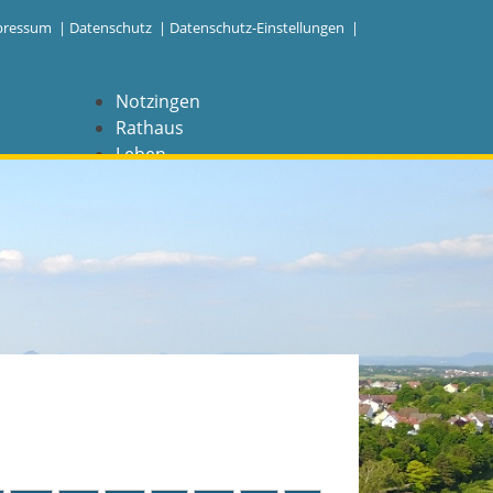
pressum
|
Datenschutz
|
Datenschutz-Einstellungen |
Notzingen
Rathaus
Leben
Freizeit
Wirtschaft
NAVIGATION
Notzingen
Aktuelles
Barrierefreiheit
Coronavirus