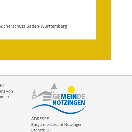
Getrennte
Abwassergebühr
raucherschutz Baden-Württemberg
Grundsteuerreform
Haushaltspläne
|
Jahresabschlüsse
Wasserversorgung
Heiraten in Notzingen
FT
ung von
Mitarbeiter
hmen
Notruftafel
ADRESSE
Ortsrecht
Bürgermeisteramt Notzingen
Bachstr. 50