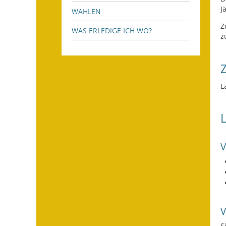
J
WAHLEN
Z
WAS ERLEDIGE ICH WO?
z
L
S