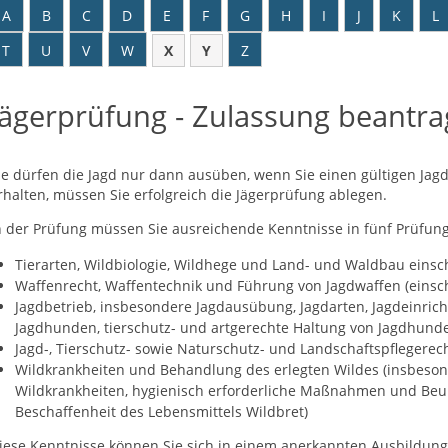
A
B
C
D
E
F
G
H
I
J
K
L
T
U
V
W
X
Y
Z
Jägerprüfung - Zulassung beantr
ie dürfen die Jagd nur dann ausüben, wenn Sie einen gültigen Jag
rhalten, müssen Sie erfolgreich die Jägerprüfung ablegen.
n der Prüfung müssen Sie ausreichende Kenntnisse in fünf Prüfun
Tierarten, Wildbiologie, Wildhege und Land- und Waldbau eins
Waffenrecht, Waffentechnik und Führung von Jagdwaffen (einsch
Jagdbetrieb, insbesondere Jagdausübung, Jagdarten, Jagdeinric
Jagdhunden, tierschutz- und artgerechte Haltung von Jagdhund
Jagd-, Tierschutz- sowie Naturschutz- und Landschaftspflegerech
Wildkrankheiten und Behandlung des erlegten Wildes (insbeso
Wildkrankheiten, hygienisch erforderliche Maßnahmen und Beur
Beschaffenheit des Lebensmittels Wildbret)
iese Kenntnisse können Sie sich in einem anerkannten Ausbildung