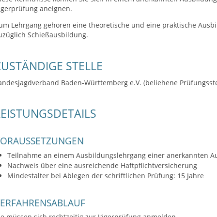
ägerprüfung aneignen.
um Lehrgang gehören eine theoretische und eine praktische Ausb
uzüglich Schießausbildung.
ZUSTÄNDIGE STELLE
andesjagdverband Baden-Württemberg e.V. (beliehene Prüfungsste
LEISTUNGSDETAILS
VORAUSSETZUNGEN
Teilnahme an einem Ausbildungslehrgang einer anerkannten Au
Nachweis über eine ausreichende Haftpflichtversicherung
Mindestalter bei Ablegen der schriftlichen Prüfung: 15 Jahre
VERFAHRENSABLAUF
ie müssen sich rechtzeitig zur Jägerprüfung anmelden.