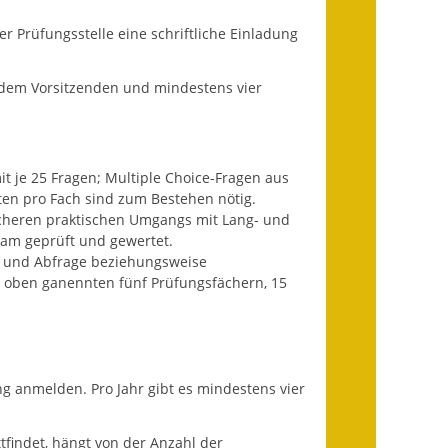
Ausweichfahrplan
 Prüfungsstelle eine schriftliche Einladung
Buslinie 168
Stellenausschreibungen
 dem Vorsitzenden und mindestens vier
Zahlen und Fakten
Rathaus
it je 25 Fragen; Multiple Choice-Fragen aus
ten pro Fach sind zum Bestehen nötig.
Bauhof Notzingen
heren praktischen Umgangs mit Lang- und
m geprüft und gewertet.
Behördenadressen
n und Abfrage beziehungsweise
n oben ganennten fünf Prüfungsfächern, 15
Beratungsstellen im
Landkreis
Dienstleistungen
ng anmelden. Pro Jahr gibt es mindestens vier
Formulare
tfindet, hängt von der Anzahl der