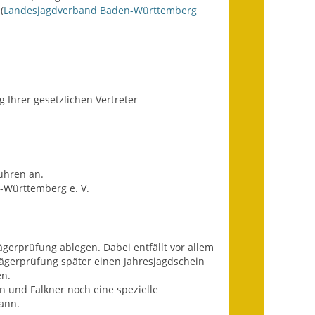
Fundbehörde
(
Landesjagdverband Baden-Württemberg
Gemeinderat
Sitzungsberichte 2015
 Ihrer gesetzlichen Vertreter
Sitzungsberichte 2016
Sitzungsberichte 2017
Sitzungsberichte 2018
ühren an.
-Württemberg e. V.
Sitzungsberichte 2019
Sitzungsberichte 2020
gerprüfung ablegen. Dabei entfällt vor allem
Gemeindeverwaltung
Jägerprüfung später einen Jahresjagdschein
en.
Haushalt & Finanzen
n und Falkner noch eine spezielle
ann.
Eröffnungsbilanz