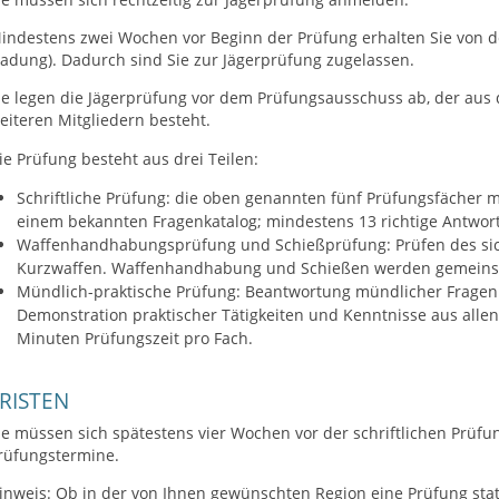
indestens zwei Wochen vor Beginn der Prüfung erhalten Sie von der
Ladung). Dadurch sind Sie zur Jägerprüfung zugelassen.
ie legen die Jägerprüfung vor dem Prüfungsausschuss ab, der aus
eiteren Mitgliedern besteht.
ie Prüfung besteht aus drei Teilen:
Schriftliche Prüfung: die oben genannten fünf Prüfungsfächer m
einem bekannten Fragenkatalog; mindestens 13 richtige Antwor
Waffenhandhabungsprüfung und Schießprüfung: Prüfen des sic
Kurzwaffen. Waffenhandhabung und Schießen werden gemeinsa
Mündlich-praktische Prüfung: Beantwortung mündlicher Frage
Demonstration praktischer Tätigkeiten und Kenntnisse aus alle
Minuten Prüfungszeit pro Fach.
RISTEN
ie müssen sich spätestens vier Wochen vor der schriftlichen Prüfu
rüfungstermine.
inweis: Ob in der von Ihnen gewünschten Region eine Prüfung stat