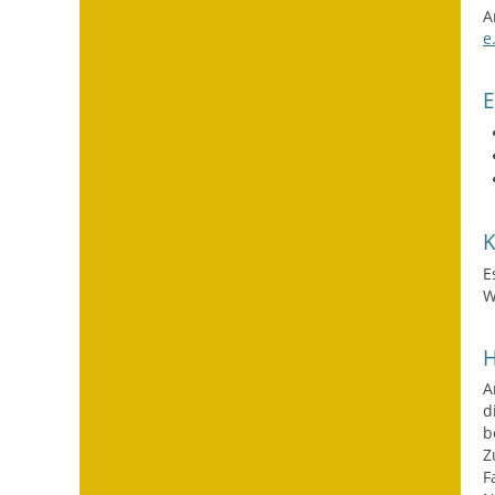
A
e
E
W
H
A
d
b
Z
F