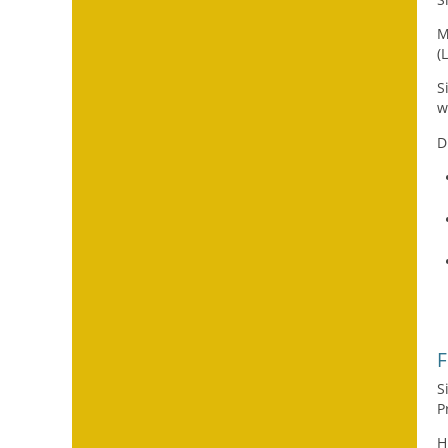
M
(
S
w
D
F
S
P
H