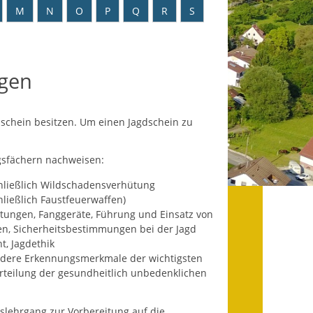
Datenschutz
M
N
O
P
Q
R
S
Datenschutz im
Steueramt
agen
Gebärdensprache
Geschichte und
dschein besitzen. Um einen Jagdschein zu
Gegenwart
gsfächern nachweisen:
Was die Alten noch
wussten!
chließlich Wildschadensverhütung
ließlich Faustfeuerwaffen)
Wagner-Werkstatt
htungen, Fanggeräte, Führung und Einsatz von
en, Sicherheitsbestimmungen bei der Jagd
Informationsbroschüre
t, Jagdethik
ndere Erkennungsmerkmale der wichtigsten
Lärmaktionsplan
teilung der gesundheitlich unbedenklichen
Leichte Sprache
slehrgang zur Vorbereitung auf die