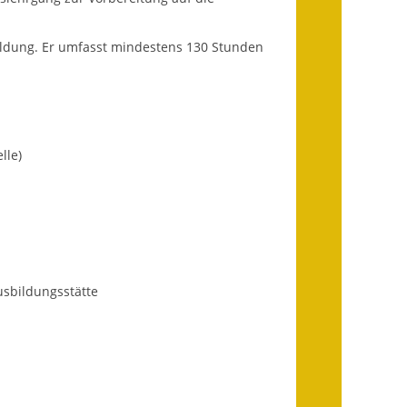
Infos in Leichter Sprache
ildung. Er umfasst mindestens 130 Stunden
Mitteilungsblatt
Nachhaltigkeitsbericht
Notfallplanung
lle)
Ortsplan
Schadensmeldung
Straßenbau
sbildungsstätte
Landesstraße
Kreisstraße
Umleitungsplan