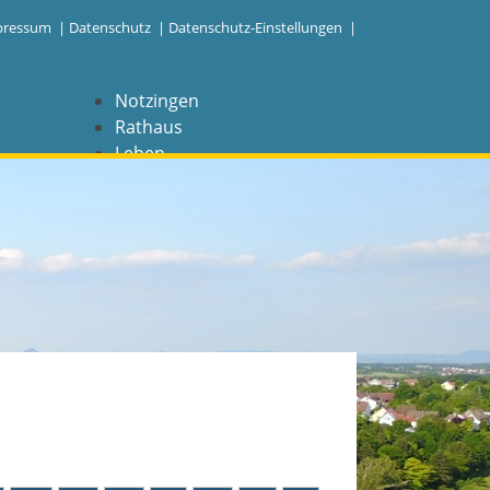
pressum
|
Datenschutz
|
Datenschutz-Einstellungen |
Notzingen
Rathaus
Leben
Freizeit
Wirtschaft
NAVIGATION
Notzingen
Aktuelles
Barrierefreiheit
Coronavirus