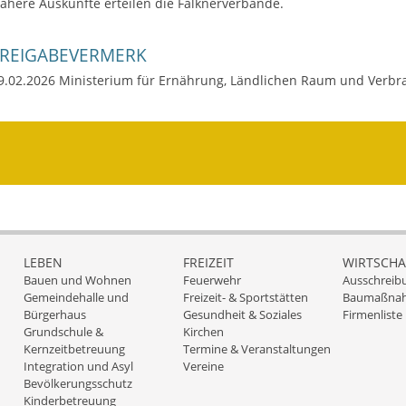
ähere Auskünfte erteilen die Falknerverbände.
FREIGABEVERMERK
9.02.2026 Ministerium für Ernährung, Ländlichen Raum und Verb
LEBEN
FREIZEIT
WIRTSCHA
Bauen und Wohnen
Feuerwehr
Ausschreib
Gemeindehalle und
Freizeit- & Sportstätten
Baumaßna
Bürgerhaus
Gesundheit & Soziales
Firmenliste
Grundschule &
Kirchen
Kernzeitbetreuung
Termine & Veranstaltungen
Integration und Asyl
Vereine
Bevölkerungsschutz
Kinderbetreuung