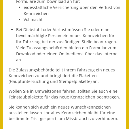
Formulare zum Download an für:
eidesstattliche Versicherung über den Verlust von
Fundbehörde
Kennzeichen
Vollmacht
Gemeinderat
Bei Diebstahl oder Verlust müssen Sie oder eine
Sitzungsberichte 2015
bevollmächtigte Person ein neues Kennzeichen für
Ihr Fahrzeug bei der zuständigen Stelle beantragen.
Sitzungsberichte 2016
Viele Zulassungsbehörden bieten ein Formular zum
Download oder einen Onlinedienst über das Internet
Sitzungsberichte 2017
an.
Die Zulassungsbehörde teilt Ihrem Fahrzeug ein neues
Sitzungsberichte 2018
Kennze
i
chen zu und bringt dort die Plaketten
(Hauptuntersuchung und Stempelplakette) an.
Sitzungsberichte 2019
Wollen Sie in Umweltzonen fahren, sollten Sie auch eine
Sitzungsberichte 2020
Feinstaubplakette für das neue Kennzeichen beantragen.
Sie können sich auch ein neues Wunschkennzeichen
Gemeindeverwaltung
ausstellen lassen. Ihr altes Kennzeichen bleibt für eine
bestimmte Frist gesperrt, um Missbrauch zu verhindern.
Haushalt & Finanzen