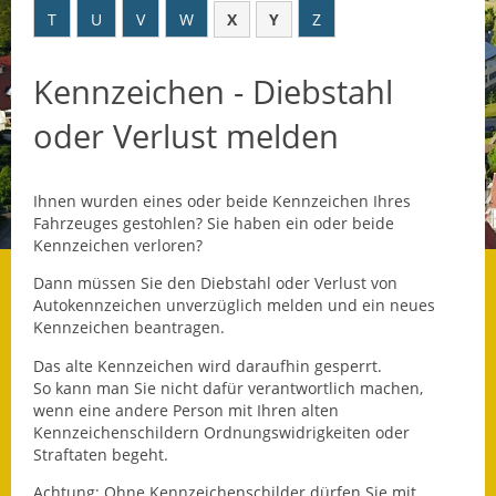
T
U
V
W
X
Y
Z
Datenschutz
Kennzeichen - Diebstahl
Datenschutz im
Steueramt
oder Verlust melden
Gebärdensprache
Ihnen wurden eines oder beide Kennzeichen Ihres
Geschichte und
Fahrzeuges gestohlen? Sie haben ein oder beide
Gegenwart
Kennzeichen verloren?
Was die Alten noch
Dann müssen Sie den Diebstahl oder Verlust von
wussten!
Autokennzeichen unverzüglich melden und ein neues
Kennzeichen beantragen.
Wagner-Werkstatt
Das alte Kennzeichen wird daraufhin gesperrt.
So kann man Sie nicht dafür verantwortlich machen,
Informationsbroschüre
wenn eine andere Person mit Ihren alten
Kennzeichenschildern Ordnungswidrigkeiten oder
Lärmaktionsplan
Straftaten begeht.
Achtung: Ohne Kennzeichenschilder dürfen Sie mit