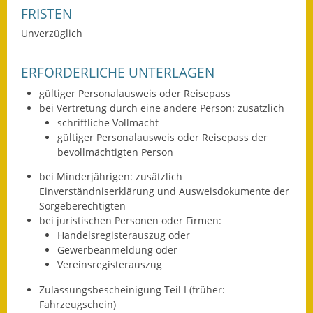
FRISTEN
Eröffnungsbilanz
Unverzüglich
Getrennte
Abwassergebühr
ERFORDERLICHE UNTERLAGEN
Grundsteuerreform
gültiger Personalausweis oder Reisepass
bei Vertretung durch eine andere Person: zusätzlich
Haushaltspläne
schriftliche Vollmacht
gültiger Personalausweis oder Reisepass der
Jahresabschlüsse
bevollmächtigten Person
bei Minderjährigen: zusätzlich
Wasserversorgung
Einverständniserklärung und Ausweisdokumente der
Sorgeberechtigten
Heiraten in Notzingen
bei juristischen Personen oder Firmen:
Handelsregisterauszug oder
Mitarbeiter
Gewerbeanmeldung oder
Vereinsregisterauszug
Notruftafel
Zulassungsbescheinigung Teil I (früher:
Ortsrecht
Fahrzeugschein)