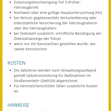
Zulassungsbescheinigung Teil II (früher:
Wahlen
Fahrzeugbrief)
Nachweis über eine gültige Hauptuntersuchung (HU)
bei Verlust: gegebenenfalls Verlusterklärung oder
Was erledige ich wo?
eidesstattliche Versicherung der Fahrzeughalterin
oder des Fahrzeughalters
Leben
bei Diebstahl zusätzlich: schriftliche Bestätigung der
Diebstahlanzeige der Polizei
Bauen und Wohnen
wenn nur ein Kennzeichen gestohlen wurde: das
zweite Kennzeichen
Baugebiete & Bauplätze
Bauwasser/Wasser/Abwasser
KOSTEN
Die Gebühren werden nach Verwaltungsaufwand
Bebauungspläne
gemäß Gebührenordnung für Maßnahmen im
Straßenverkehr (GebOSt) abgerechnet.
Bodenrichtwerte
Für Kennzeichenschilder fallen zusätzliche Kosten
an.
Flächennutzungsplan
HINWEISE
Gerätehütten