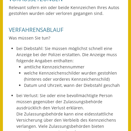
Relevant sofern ein oder beide Kennzeichen Ihres Autos
Ausweichfahrplan
gestohlen wurden oder verloren gegangen sind.
Buslinie 168
VERFAHRENSABLAUF
Stellenausschreibungen
Was müssen Sie tun?
Zahlen und Fakten
bei Diebstahl: Sie müssen möglichst schnell eine
Anzeige bei der Polizei erstatten.
Die Anzeige muss
Rathaus
folgende Ang
a
ben enthalten:
amtliche Kennzeichennummer
Bauhof Notzingen
welche Kennzeichenschilder wurden gestohlen
(hinteres oder vorderes Kennzeichenschild)
Behördenadressen
Datum und Uhrzeit, wann der Diebstahl geschah
Beratungsstellen im
bei Verlust: Sie oder eine bevollmächtigte Person
Landkreis
müssen gegenüber der Zulassungsbehörde
ausdrücklich den Verlust erklären.
Die Zulassungsbehörde kann eine eidesstattliche
Dienstleistungen
Versicherung über den Verbleib des Kennzeichens
verlangen. Viele Zulassungsbehörden bieten
Formulare