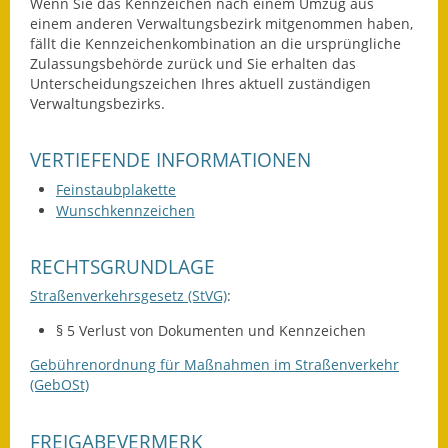
Wenn Sie das Kennzeichen nach einem Umzug aus
Gutachterausschuss
einem anderen Verwaltungsbezirk mitgenommen haben,
fällt die Kennzeichenkombination an die ursprüngliche
Landessanierungsprogramm
Zulassungsbehörde zurück und Sie erhalten das
Unterscheidungszeichen Ihres aktuell zuständigen
Mietspiegel
Verwaltungsbezirks.
Rückstausicherung von
VERTIEFENDE INFORMATIONEN
Gebäuden
Feinstaubplakette
Wunschkennzeichen
Hochwassergefahrenkarte
Gemeindehalle und
RECHTSGRUNDLAGE
Bürgerhaus
Straßenverkehrsgesetz (StVG)
:
Grundschule &
§ 5 Verlust von Dokumenten und Kennzeichen
Kernzeitbetreuung
Gebührenordnung für Maßnahmen im Straßenverkehr
(GebOSt)
Integration und Asyl
Bevölkerungsschutz
FREIGABEVERMERK