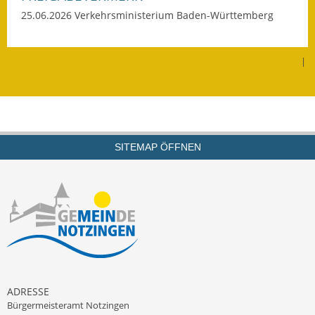
25.06.2026 Verkehrsministerium Baden-Württemberg
Kinderbetreuung
Nahverkehr
|
Ver- & Entsorgung
Breitbandausbau
Klimaschutzagentur
SITEMAP ÖFFNEN
Freizeit
Feuerwehr
Freizeit- & Sportstätten
Gesundheit & Soziales
ADRESSE
Kirchen
Bürgermeisteramt Notzingen