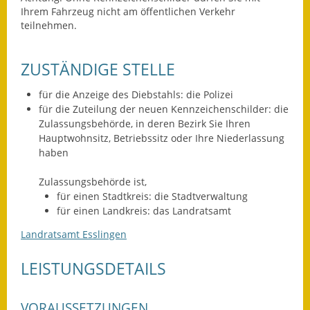
Leichte Sprache
Ihrem Fahrzeug nicht am öffentlichen Verkehr
teilnehmen.
Infos in Leichter Sprache
Mitteilungsblatt
ZUSTÄNDIGE STELLE
Nachhaltigkeitsbericht
für die Anzeige des Diebstahls: die Polizei
für die Zuteilung der neuen Kennzeichenschilder: die
Notfallplanung
Zulassungsbehörde, in deren Bezirk Sie Ihren
Hauptwohnsitz, Betriebssitz oder Ihre Niederlassung
haben
Ortsplan
Zulassungsbehörde ist,
Schadensmeldung
für einen Stadtkreis: die Stadtverwaltung
für einen Landkreis: das Landratsamt
Straßenbau
Landratsamt Esslingen
Landesstraße
LEISTUNGSDETAILS
Kreisstraße
Umleitungsplan
VORAUSSETZUNGEN