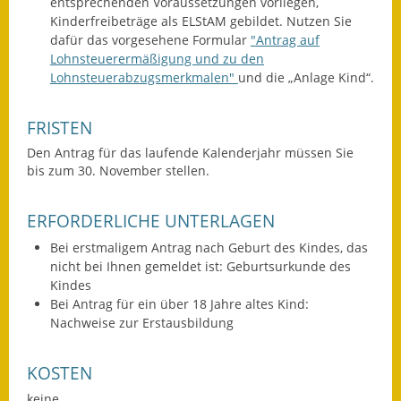
entsprechenden Voraussetzungen vorliegen,
Kinderfreibeträge als ELStAM gebildet. Nutzen Sie
Fundbehörde
dafür das vorgesehene Formular
"Antrag auf
Lohnsteuerermäßigung und zu den
Gemeinderat
Lohnsteuerabzugsmerkmalen"
und die „Anlage Kind“.
Sitzungsberichte 2015
FRISTEN
Sitzungsberichte 2016
Den Antrag für das laufende Kalenderjahr müssen Sie
bis zum 30. November stellen.
Sitzungsberichte 2017
ERFORDERLICHE UNTERLAGEN
Sitzungsberichte 2018
Bei erstmaligem Antrag nach Geburt des Kindes, das
Sitzungsberichte 2019
nicht bei Ihnen gemeldet ist: Geburtsurkunde des
Kindes
Sitzungsberichte 2020
Bei Antrag für ein über 18 Jahre altes Kind:
Nachweise zur Erstausbildung
Gemeindeverwaltung
KOSTEN
Haushalt & Finanzen
keine