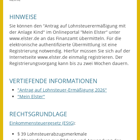
Eröffnungsbilanz
HINWEISE
Getrennte
Sie können den “Antrag auf Lohnsteuerermäßigung mit
Abwassergebühr
der Anlage Kind" im Onlineportal “Mein Elster“ unter
www.elster.de an das Finanzamt übermitteln. Für die
Grundsteuerreform
elektronische authentifizierte Übermittlung ist eine
Registrierung notwendig. Hierfür müssen Sie sich auf der
Haushaltspläne
Internetseite www.elster.de einmalig registrieren. Der
Registrierungsvorgang kann bis zu zwei Wochen dauern.
Jahresabschlüsse
VERTIEFENDE INFORMATIONEN
Wasserversorgung
"Antrag auf Lohnsteuer-Ermäßigung 2026"
Heiraten in Notzingen
"Mein Elster"
Mitarbeiter
RECHTSGRUNDLAGE
Notruftafel
Einkommensteuergesetz (EStG)
:
§ 39 Lohnsteuerabzugsmerkmale
Ortsrecht