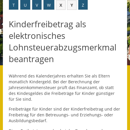
T
U
V
W
X
Y
Z
Datenschutz
Kinderfreibetrag als
Datenschutz im
Steueramt
elektronisches
Gebärdensprache
Lohnsteuerabzugsmerkmal
Geschichte und
beantragen
Gegenwart
Was die Alten noch
Während des Kalenderjahres erhalten Sie als Eltern
wussten!
monatlich Kindergeld. Bei der Berechnung der
Jahreseinkommensteuer prüft das Finanzamt, ob statt
Wagner-Werkstatt
des Kindesgeldes die Freibeträge für Kinder günstiger
für Sie sind.
Informationsbroschüre
Freibeträge für Kinder sind der Kinderfreibetrag und der
Freibetrag für den Betreuungs- und Erziehungs- oder
Lärmaktionsplan
Ausbildungsbedarf.