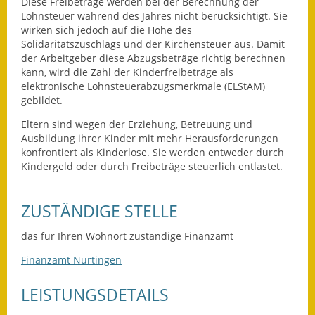
Leichte Sprache
Diese Freibeträge werden bei der Berechnung der
Lohnsteuer während des Jahres nicht berücksichtigt. Sie
wirken sich jedoch auf die Höhe des
Infos in Leichter Sprache
Solidaritätszuschlags und der Kirchensteuer aus. Damit
der Arbeitgeber diese Abzugsbeträge richtig berechnen
Mitteilungsblatt
kann, wird die Zahl der Kinderfreibeträge als
elektronische Lohnsteuerabzugsmerkmale (ELStAM)
Nachhaltigkeitsbericht
gebildet.
Eltern sind wegen der Erziehung, Betreuung und
Notfallplanung
Ausbildung ihrer Kinder mit mehr Herausforderungen
konfrontiert als Kinderlose. Sie werden entweder durch
Ortsplan
Kindergeld oder durch Freibeträge steuerlich entlastet.
Schadensmeldung
ZUSTÄNDIGE STELLE
Straßenbau
das für Ihren Wohnort zuständige Finanzamt
Landesstraße
Finanzamt Nürtingen
Kreisstraße
LEISTUNGSDETAILS
Umleitungsplan