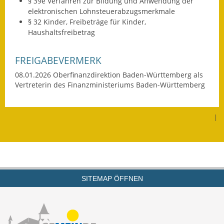
§ 39e Verfahren zur Bildung und Anwendung der
elektronischen Lohnsteuerabzugsmerkmale
Wahlen
§ 32 Kinder, Freibeträge für Kinder,
Haushaltsfreibetrag
Was erledige ich wo?
Leben
FREIGABEVERMERK
08.01.2026 Oberfinanzdirektion Baden-Württemberg als
Bauen und Wohnen
Vertreterin des Finanzministeriums Baden-Württemberg
Baugebiete & Bauplätze
|
Bauwasser/Wasser/Abwasser
Bebauungspläne
Bodenrichtwerte
SITEMAP ÖFFNEN
Flächennutzungsplan
Gerätehütten