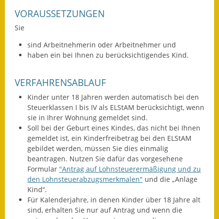
VORAUSSETZUNGEN
Ausweichfahrplan
Sie
Buslinie 168
sind Arbeitnehmerin oder Arbeitnehmer und
Stellenausschreibungen
haben ein bei Ihnen zu berücksichtigendes Kind.
Zahlen und Fakten
VERFAHRENSABLAUF
Rathaus
Kinder unter 18 Jahren werden automatisch bei den
Steuerklassen I bis IV als ELStAM berücksichtigt, wenn
Bauhof Notzingen
sie in Ihrer Wohnung gemeldet sind.
Soll bei der Geburt eines Kindes, das nicht bei Ihnen
Behördenadressen
gemeldet ist, ein Kinderfreibetrag bei den ELStAM
gebildet werden, müssen Sie dies einmalig
Beratungsstellen im
beantragen. Nutzen Sie dafür das vorgesehene
Formular
"Antrag auf Lohnsteuerermäßigung und zu
Landkreis
den Lohnsteuerabzugsmerkmalen"
und die „Anlage
Kind“.
Dienstleistungen
Für Kalenderjahre, in denen Kinder über 18 Jahre alt
sind, erhalten Sie nur auf Antrag und wenn die
Formulare