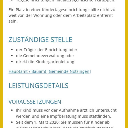
Leichte Sprache
Ein Platz in einer Kindertageseinrichtung sollte nicht zu
Infos in Leichter Sprache
weit von der Wohnung oder dem Arbeitsplatz entfernt
sein.
Mitteilungsblatt
ZUSTÄNDIGE STELLE
Nachhaltigkeitsbericht
der Träger der Einrichtung oder
Notfallplanung
die Gemeindeverwaltung oder
direkt die Kindergartenleitung
Ortsplan
Hauptamt / Bauamt [Gemeinde Notzingen]
Schadensmeldung
LEISTUNGSDETAILS
Straßenbau
VORAUSSETZUNGEN
Landesstraße
Ihr Kind muss vor der Aufnahme ärztlich untersucht
Kreisstraße
werden und eine Impfberatung muss stattfinden.
Seit dem 1. März 2020: Sie müssen für Kinder ab
Umleitungsplan