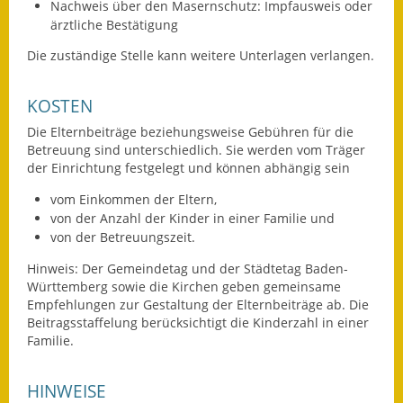
Nachweis über den Masernschutz: Impfausweis oder
Eröffnungsbilanz
ärztliche Bestätigung
Getrennte
Die zuständige Stelle kann weitere Unterlagen verlangen.
Abwassergebühr
KOSTEN
Grundsteuerreform
Die Elternbeiträge beziehungsweise Gebühren für die
Betreuung sind unterschiedlich. Sie werden vom Träger
Haushaltspläne
der Einrichtung festgelegt und können abhängig sein
Jahresabschlüsse
vom Einkommen der Eltern,
von der Anzahl der Kinder in einer Familie und
Wasserversorgung
von der Betreuungszeit.
Hinweis: Der Gemeindetag und der Städtetag Baden-
Heiraten in Notzingen
Württemberg sowie die Kirchen geben gemeinsame
Empfehlungen zur Gestaltung der Elternbeiträge ab. Die
Mitarbeiter
Beitragsstaffelung berücksichtigt die Kinderzahl in einer
Familie.
Notruftafel
HINWEISE
Ortsrecht