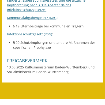
Kindertagesbetreuungsgesetzes und die ärztliche
Gutachterausschuss
Impfberatung nach § 34a Absatz 10a des
Infektionsschutzgesetzes
Landessanierungsprogramm
Kommunalabgabengesetz (KAG)
:
Mietspiegel
§ 19 Elternbeiträge bei kommunalen Trägern
Infektionsschutzgesetz (IfSG)
:
Rückstausicherung von
Gebäuden
§ 20 Schutzimpfungen und andere Maßnahmen der
spezifischen Prophylaxe
Hochwassergefahrenkarte
FREIGABEVERMERK
Gemeindehalle und
Bürgerhaus
13.05.2025
Kultusministerium Baden-Württemberg und
Sozialministerium Baden-Württemberg
Grundschule &
Kernzeitbetreuung
|
Integration und Asyl
Bevölkerungsschutz