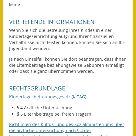
keine
Wahlen
VERTIEFENDE INFORMATIONEN
Was erledige ich wo?
Wenn Sie sich die Betreuung Ihres Kindes in einer
Leben
Kindertageseinrichtung aufgrund Ihrer finanziellen
Verhältnisse nicht leisten können, können Sie sich an Ihr
Jugendamt wenden.
Bauen und Wohnen
Je nach Einzelfall können Sie dort beantragen, dass Ihnen
Baugebiete & Bauplätze
die Elternbeiträge beziehungsweise Gebühren ermäßigt
oder dass sie ganz übernommen werden.
Bauwasser/Wasser/Abwasser
RECHTSGRUNDLAGE
Bebauungspläne
Kindertagesbetreuungsgesetz (KiTAG)
:
Bodenrichtwerte
§ 4 Ärztliche Untersuchung
§ 6 Elternbeiträge bei freien Trägern
Flächennutzungsplan
Richtlinien des Kultus- und des Sozialministeriums über
Gerätehütten
die ärztliche Untersuchung nach § 4 des