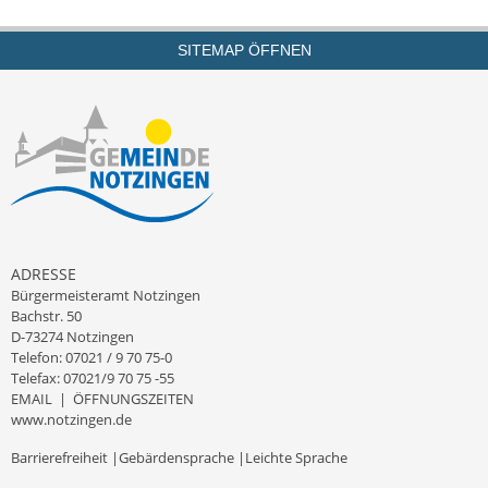
Kinderbetreuung
SITEMAP ÖFFNEN
Nahverkehr
Ver- & Entsorgung
Breitbandausbau
Klimaschutzagentur
Freizeit
ADRESSE
Bürgermeisteramt Notzingen
Bachstr. 50
Feuerwehr
D-73274 Notzingen
Telefon: 07021 / 9 70 75-0
Freizeit- & Sportstätten
Telefax: 07021/9 70 75 -55
EMAIL
|
ÖFFNUNGSZEITEN
Gesundheit & Soziales
www.notzingen.de
Barrierefreiheit
|
Gebärdensprache
|
Leichte Sprache
Kirchen