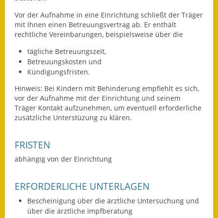
Vor der Aufnahme in eine Einrichtung schließt der Träger
Fundbehörde
mit Ihnen einen Betreuungsvertrag ab.
Er enthält
rechtliche Vereinbarungen, beispielsweise über die
Gemeinderat
tägliche Betreuungszeit,
Sitzungsberichte 2015
Betreuungskosten und
Kündigungsfristen.
Sitzungsberichte 2016
Hinweis: Bei Kindern mit Behinderung empfiehlt es sich,
vor der Aufnahme mit der Einrichtung und seinem
Sitzungsberichte 2017
Träger Kontakt aufzunehmen, um eventuell erforderliche
zusätzliche Unterstüzung zu klären.
Sitzungsberichte 2018
Sitzungsberichte 2019
FRISTEN
abhängig von der Einrichtung
Sitzungsberichte 2020
Gemeindeverwaltung
ERFORDERLICHE UNTERLAGEN
Bescheinigung über die ärztliche Untersuchung und
Haushalt & Finanzen
über die ärztliche Impfberatung