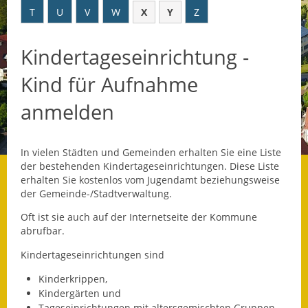
T
U
V
W
X
Y
Z
Datenschutz
Kindertageseinrichtung -
Datenschutz im
Steueramt
Kind für Aufnahme
Gebärdensprache
anmelden
Geschichte und
Gegenwart
In vielen Städten und Gemeinden erhalten Sie eine Liste
der bestehenden Kindertageseinrichtungen. Diese Liste
Was die Alten noch
erhalten Sie kostenlos vom Jugendamt beziehungsweise
wussten!
der Gemeinde-/Stadtverwaltung.
Oft ist sie auch auf der Internetseite der Kommune
Wagner-Werkstatt
abrufbar.
Informationsbroschüre
Kindertageseinrichtungen sind
Kinderkrippen,
Lärmaktionsplan
Kindergärten und
Tageseinrichtungen mit altersgemischten Gruppen.