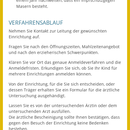
einem Jahr nachweisen, dass ein Impfschutzgegen
Masern besteht.
Ausweichfahrplan
Buslinie 168
VERFAHRENSABLAUF
Stellenausschreibungen
Nehmen Sie Kontakt zur Leitung der gewünschten
Einrichtung auf.
Zahlen und Fakten
Fragen Sie nach den Öffnungszeiten, Mahlzeitenangebot
und nach den erzieherischen Schwerpunkten.
Rathaus
Klären Sie vor Ort das genaue Anmeldeverfahren und die
Anmeldefristen. Erkundigen Sie sich, ob Sie Ihr Kind für
Bauhof Notzingen
mehrere Einrichtungen anmelden können.
Behördenadressen
Von der Einrichtung, für die Sie sich entscheiden, oder
dessen Träger erhalten Sie ein Formular für die ärztliche
Beratungsstellen im
Untersuchung ausgehändigt.
Landkreis
Lassen Sie es von der untersuchenden Ärztin oder dem
untersuchenden Arzt ausfüllen.
Dienstleistungen
Die ärztliche Bescheinigung sollte Ihnen bestätigen, dass
gegen den Besuch der Einrichtung keine Bedenken
Formulare
bestehen.