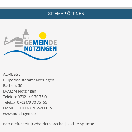
Kinderbetreuung
SITEMAP ÖFFNEN
Nahverkehr
Ver- & Entsorgung
Breitbandausbau
Klimaschutzagentur
Freizeit
ADRESSE
Bürgermeisteramt Notzingen
Bachstr. 50
Feuerwehr
D-73274 Notzingen
Telefon: 07021 / 9 70 75-0
Freizeit- & Sportstätten
Telefax: 07021/9 70 75 -55
EMAIL
|
ÖFFNUNGSZEITEN
Gesundheit & Soziales
www.notzingen.de
Barrierefreiheit
|
Gebärdensprache
|
Leichte Sprache
Kirchen