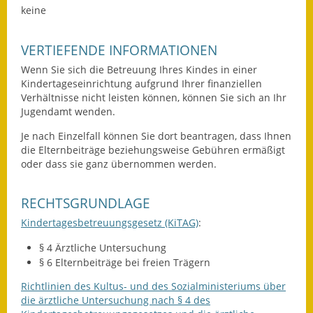
keine
Wahlen
VERTIEFENDE INFORMATIONEN
Was erledige ich wo?
Wenn Sie sich die Betreuung Ihres Kindes in einer
Leben
Kindertageseinrichtung aufgrund Ihrer finanziellen
Verhältnisse nicht leisten können, können Sie sich an Ihr
Jugendamt wenden.
Bauen und Wohnen
Je nach Einzelfall können Sie dort beantragen, dass Ihnen
Baugebiete & Bauplätze
die Elternbeiträge beziehungsweise Gebühren ermäßigt
oder dass sie ganz übernommen werden.
Bauwasser/Wasser/Abwasser
RECHTSGRUNDLAGE
Bebauungspläne
Kindertagesbetreuungsgesetz (KiTAG)
:
Bodenrichtwerte
§ 4 Ärztliche Untersuchung
§ 6 Elternbeiträge bei freien Trägern
Flächennutzungsplan
Richtlinien des Kultus- und des Sozialministeriums über
Gerätehütten
die ärztliche Untersuchung nach § 4 des