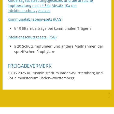
Kindertagesbetreuungsgesetzes und die ärztliche
Gutachterausschuss
Impfberatung nach § 34a Absatz 10a des
Infektionsschutzgesetzes
Landessanierungsprogramm
Kommunalabgabengesetz (KAG)
:
Mietspiegel
§ 19 Elternbeiträge bei kommunalen Trägern
Infektionsschutzgesetz (IfSG)
:
Rückstausicherung von
Gebäuden
§ 20 Schutzimpfungen und andere Maßnahmen der
spezifischen Prophylaxe
Hochwassergefahrenkarte
FREIGABEVERMERK
Gemeindehalle und
Bürgerhaus
13.05.2025
Kultusministerium Baden-Württemberg und
Sozialministerium Baden-Württemberg
Grundschule &
Kernzeitbetreuung
|
Integration und Asyl
Bevölkerungsschutz