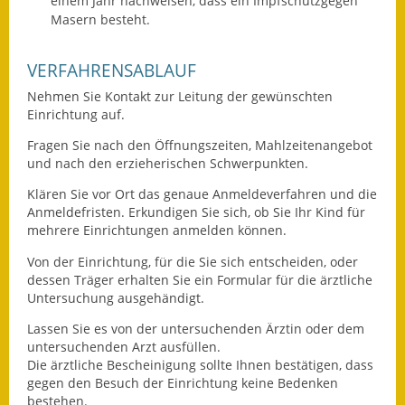
einem Jahr nachweisen, dass ein Impfschutzgegen
Masern besteht.
Ausweichfahrplan
Buslinie 168
VERFAHRENSABLAUF
Stellenausschreibungen
Nehmen Sie Kontakt zur Leitung der gewünschten
Einrichtung auf.
Zahlen und Fakten
Fragen Sie nach den Öffnungszeiten, Mahlzeitenangebot
und nach den erzieherischen Schwerpunkten.
Rathaus
Klären Sie vor Ort das genaue Anmeldeverfahren und die
Anmeldefristen. Erkundigen Sie sich, ob Sie Ihr Kind für
Bauhof Notzingen
mehrere Einrichtungen anmelden können.
Behördenadressen
Von der Einrichtung, für die Sie sich entscheiden, oder
dessen Träger erhalten Sie ein Formular für die ärztliche
Beratungsstellen im
Untersuchung ausgehändigt.
Landkreis
Lassen Sie es von der untersuchenden Ärztin oder dem
untersuchenden Arzt ausfüllen.
Dienstleistungen
Die ärztliche Bescheinigung sollte Ihnen bestätigen, dass
gegen den Besuch der Einrichtung keine Bedenken
Formulare
bestehen.