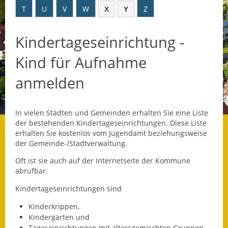
T
U
V
W
X
Y
Z
Datenschutz
Kindertageseinrichtung -
Datenschutz im
Steueramt
Kind für Aufnahme
Gebärdensprache
anmelden
Geschichte und
Gegenwart
In vielen Städten und Gemeinden erhalten Sie eine Liste
der bestehenden Kindertageseinrichtungen. Diese Liste
Was die Alten noch
erhalten Sie kostenlos vom Jugendamt beziehungsweise
wussten!
der Gemeinde-/Stadtverwaltung.
Oft ist sie auch auf der Internetseite der Kommune
Wagner-Werkstatt
abrufbar.
Informationsbroschüre
Kindertageseinrichtungen sind
Kinderkrippen,
Lärmaktionsplan
Kindergärten und
Tageseinrichtungen mit altersgemischten Gruppen.