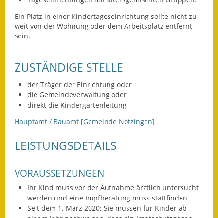
Leichte Sprache
Ein Platz in einer Kindertageseinrichtung sollte nicht zu
Infos in Leichter Sprache
weit von der Wohnung oder dem Arbeitsplatz entfernt
sein.
Mitteilungsblatt
ZUSTÄNDIGE STELLE
Nachhaltigkeitsbericht
der Träger der Einrichtung oder
Notfallplanung
die Gemeindeverwaltung oder
direkt die Kindergartenleitung
Ortsplan
Hauptamt / Bauamt [Gemeinde Notzingen]
Schadensmeldung
LEISTUNGSDETAILS
Straßenbau
VORAUSSETZUNGEN
Landesstraße
Ihr Kind muss vor der Aufnahme ärztlich untersucht
Kreisstraße
werden und eine Impfberatung muss stattfinden.
Seit dem 1. März 2020: Sie müssen für Kinder ab
Umleitungsplan