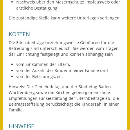
Nachweis über den Masernschutz: Impfausweis oder
Eröffnungsbilanz
ärztliche Bestätigung
Getrennte
Die zuständige Stelle kann weitere Unterlagen verlangen.
Abwassergebühr
KOSTEN
Grundsteuerreform
Die Elternbeiträge beziehungsweise Gebühren für die
Betreuung sind unterschiedlich. Sie werden vom Träger
Haushaltspläne
der Einrichtung festgelegt und können abhängig sein
Jahresabschlüsse
vom Einkommen der Eltern,
von der Anzahl der Kinder in einer Familie und
Wasserversorgung
von der Betreuungszeit.
Hinweis: Der Gemeindetag und der Städtetag Baden-
Heiraten in Notzingen
Württemberg sowie die Kirchen geben gemeinsame
Empfehlungen zur Gestaltung der Elternbeiträge ab. Die
Mitarbeiter
Beitragsstaffelung berücksichtigt die Kinderzahl in einer
Familie.
Notruftafel
HINWEISE
Ortsrecht