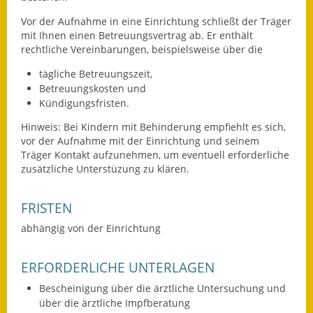
Vor der Aufnahme in eine Einrichtung schließt der Träger
Fundbehörde
mit Ihnen einen Betreuungsvertrag ab.
Er enthält
rechtliche Vereinbarungen, beispielsweise über die
Gemeinderat
tägliche Betreuungszeit,
Sitzungsberichte 2015
Betreuungskosten und
Kündigungsfristen.
Sitzungsberichte 2016
Hinweis: Bei Kindern mit Behinderung empfiehlt es sich,
vor der Aufnahme mit der Einrichtung und seinem
Sitzungsberichte 2017
Träger Kontakt aufzunehmen, um eventuell erforderliche
zusätzliche Unterstüzung zu klären.
Sitzungsberichte 2018
Sitzungsberichte 2019
FRISTEN
abhängig von der Einrichtung
Sitzungsberichte 2020
Gemeindeverwaltung
ERFORDERLICHE UNTERLAGEN
Bescheinigung über die ärztliche Untersuchung und
Haushalt & Finanzen
über die ärztliche Impfberatung