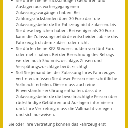
Sie dürfen keine rückständigen Gebühren und
Auslagen aus vorhergegangenen
Fundbehörde
Zulassungsvorgängen haben.
Bei
Zahlungsrückständen über 30 Euro darf die
Gemeinderat
Zulassungsbehörde Ihr Fahrzeug nicht zulassen, bis
Sie diese beglichen haben
. Bei weniger als 30 Euro
Sitzungsberichte 2015
kann die Zulassungsbehörde entscheiden, ob sie das
Fahrzeug trotzdem zulässt oder nicht.
Sitzungsberichte 2016
Sie dürfen keine KFZ-Steuerschulden von fünf Euro
oder mehr haben.
Bei der Berechnung des Betrags
Sitzungsberichte 2017
werden auch Säumniszuschläge, Zinsen und
Ve
rspätungszuschläge berücksichtigt.
Sitzungsberichte 2018
Soll Sie jemand bei der Zulassung Ihres Fahrzeuges
vertreten, müssen Sie dieser Person eine schriftliche
Sitzungsberichte 2019
Vollmacht erteilen. Diese muss auch eine
Einverständniserklärung enthalten, dass die
Sitzungsberichte 2020
Zulassungsbehörde die bevollmächtigte Person über
rückständige Gebühren und Auslagen informieren
Gemeindeverwaltung
darf. Ihre Vertretung muss die Vollmacht vorlegen
und sich ausweisen.
Haushalt & Finanzen
Sie oder Ihre Vertretung können das Fahrzeug erst