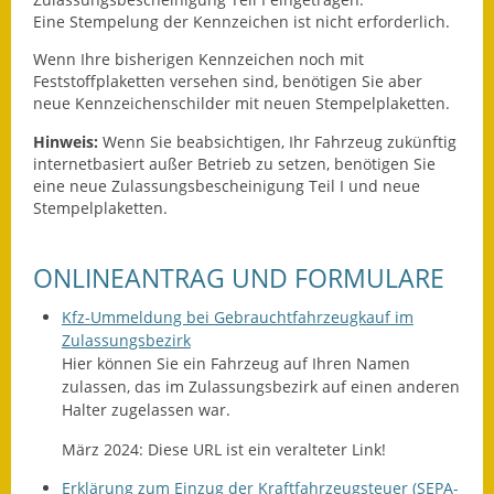
Leichte Sprache
Eine Stempelung der Kennzeichen ist nicht erforderlich.
Infos in Leichter Sprache
Wenn Ihre bisherigen Kennzeichen noch mit
Feststoffplaketten versehen sind, benötigen Sie aber
Mitteilungsblatt
neue Kennzeichenschilder mit neuen Stempelplaketten.
Hinweis:
Wenn Sie beabsich
tigen, Ihr Fahrzeug zukünftig
Nachhaltigkeitsbericht
internetbasiert außer Betrieb zu setzen, benötigen Sie
eine neue Zulassungsbescheinigung Teil I und neue
Notfallplanung
Stempelplaketten.
Ortsplan
ONLINEANTRAG UND FORMULARE
Schadensmeldung
Kfz-Ummeldung bei Gebrauchtfahrzeugkauf im
Zulassungsbezirk
Straßenbau
Hier können Sie ein Fahrzeug auf Ihren Namen
zulassen, das im Zulassungsbezirk auf einen anderen
Landesstraße
Halter zugelassen war.
Kreisstraße
März 2024: Diese URL ist ein veralteter Link!
Umleitungsplan
Erklärung zum Einzug der Kraftfahrzeugsteuer (SEPA-