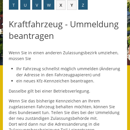
T
U
V
W
X
Y
Z
Datenschutz
Kraftfahrzeug - Ummeldung
Datenschutz im
Steueramt
beantragen
Gebärdensprache
Wenn Sie in einen anderen Zulassungsbezirk umziehen,
Geschichte und
müssen Sie
Gegenwart
Ihr Fahrzeug schnellst möglich ummelden (Änderung
Was die Alten noch
der Adresse in den Fahrzeugpapieren) und
wussten!
ein neues Kfz-Kennzeichen beantragen.
Dasselbe gilt bei einer Betriebsverlegung.
Wagner-Werkstatt
Wenn Sie das bisherige Kennzeichen an Ihrem
Informationsbroschüre
zugelassenen Fahrzeug behalten möchten, können Sie
dies bundesweit tun. Teilen Sie dies bei der Ummeldung
Lärmaktionsplan
der neu zuständigen Zulassungsbehörde mit.
Dort wird dann nur die Adressänderung in die
Zulassungsbescheinigung Teil I eingetragen.