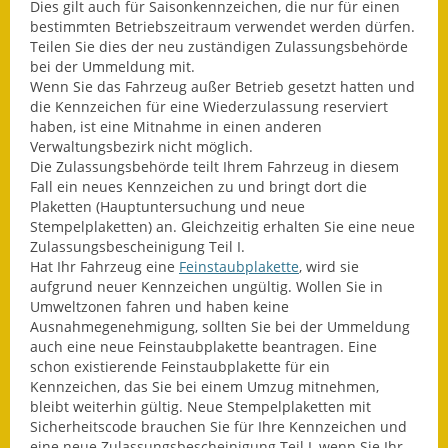
Dies gilt
auch für Saisonkennzeichen, die nur für einen
bestimmten Betriebszeitraum verwendet werden dürfen.
Wahlen
Teilen Sie dies der neu zuständigen Zulassungsbehörde
bei der Ummeldung mit.
Was erledige ich wo?
Wenn Sie das Fahrzeug außer Betrieb gesetzt hatten und
die Kennzeichen für eine
Wiederzulassung reserviert
Leben
haben, ist eine Mitnahme in einen anderen
Verwaltungsbezirk nicht möglich.
Bauen und Wohnen
Die Zulassungsbehörde teilt Ihrem Fahrzeug in diesem
Fall ein neues Kennzeichen zu und bringt dort die
Baugebiete & Bauplätze
Plaketten (Hauptuntersuchung und neue
Stempelplaket
ten) an. Gleichzeitig erhalten Sie eine neue
Zulassungsbescheinigung Teil I.
Bauwasser/Wasser/Abwasser
Hat Ihr Fahrzeug eine
Feinstaubplakette
, wird sie
aufgrund neuer Kennzeichen ungültig. Wollen Sie in
Bebauungspläne
Umweltzonen fahren und haben keine
Ausnahmeg
enehmigung, sollten Sie bei der Ummeldung
Bodenrichtwerte
auch eine neue Feinstaubplakette beantragen. Eine
schon existierende Feinstaubplakette für ein
Flächennutzungsplan
Kennzeichen, das Sie bei einem Umzug mitnehmen,
bleibt weiterhin gültig. Neue Stempelplaketten mit
Gerätehütten
Sicherheitscode br
auchen Sie für Ihre Kennzeichen und
eine neue Zulassungsbescheinigung Teil I, wenn Sie Ihr