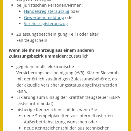
bei juristischen Personen/Firmen:
Kinderbetreuung
Handelsregisterauszug
oder
Gewerbeanmeldung
oder
Nahverkehr
Vereinsregisterauszug
Zulassungsbescheinigung Teil I oder alter
Ver- & Entsorgung
Fahrzeugschein
Breitbandausbau
Wenn Sie Ihr Fahrzeug aus einem anderen
Zulassungsbezirk
ummelde
n:
zusätzlich
Klimaschutzagentur
gegebenenfalls elektronische
Versicherungsbescheinigung (eVB). Klären Sie vorab
Freizeit
mit der örtlich zuständigen Zulassungsbehörde, ob
der aktuelle Versicherungsstatus abgefragt werden
Feuerwehr
kann.
Erklärung zum Einzug der Kraftfahrzeugsteuer (SEPA-
Freizeit- & Sportstätten
Lastschriftmandat)
bisherige Kennzeichenschilder, wenn Sie
Gesundheit & Soziales
neue Stempelplaketten zur internetbasierten
Außerbetriebsetzung wünschen oder
Kirchen
neue Kennzeichenschilder aus technischen