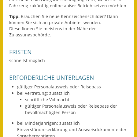
Gutachterausschuss
Fahrzeug zukünftig online außer Betrieb setzen möchten.
Tipp:
Brauchen Sie neue Kennzeichenschilder? Dann
Landessanierungsprogramm
können Sie sich an private Anbieter wenden.
Diese finden Si
e meistens in der Nähe der
Mietspiegel
Zulassungsbehörde.
Rückstausicherung von
FRISTEN
Gebäuden
schnellst möglich
Hochwassergefahrenkarte
ERFORDERLICHE UNTERLAGEN
Gemeindehalle und
Bürgerhaus
gültiger Personalausweis oder Reisepass
bei Vertretung: zusätzlich
Grundschule &
schriftliche Vollmacht
Kernzeitbetreuung
gültiger Personalausweis oder Reisepass der
bevollmächtigten Person
Integration und Asyl
bei Minderjährigen: zusätzlich
Einverständniserklärung und Ausweisdokumente der
Bevölkerungsschutz
Sorgeberechtigten