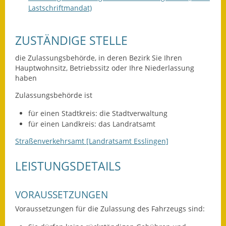
Lastschriftmandat)
Ausweichfahrplan
Buslinie 168
ZUSTÄNDIGE STELLE
Stellenausschreibungen
die Zulassungsbehörde, in deren Bezirk Sie Ihren
Hauptwohnsitz, Betriebssitz oder Ihre Niederlassung
Zahlen und Fakten
haben
Zulassungsbehörde ist
Rathaus
für einen Stadtkreis: die Stadtverwaltung
Bauhof Notzingen
für einen Landkreis: das Landratsamt
Straßenverkehrsamt [Landratsamt Esslingen]
Behördenadressen
LEISTUNGSDETAILS
Beratungsstellen im
Landkreis
VORAUSSETZUNGEN
Dienstleistungen
Voraussetzungen für die Zulassung des Fahrzeugs sind:
Formulare