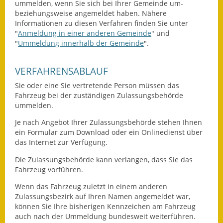
ummelden, wenn Sie sich bei Ihrer Gemeinde um-
Eröffnungsbilanz
beziehungsweise angemeldet haben. Nähere
Informationen zu diesen Verfahren finden Sie unter
Getrennte
"
Anmeldung in einer anderen Gemeinde
" und
Abwassergebühr
"
Ummeldung innerhalb der Gemeinde
".
Grundsteuerreform
VERFAHRENSABLAUF
Haushaltspläne
Sie oder eine Sie vertretende Person müssen das
Fahrzeug bei der zuständigen Zulassungsbehörde
ummelden.
Jahresabschlüsse
Je nach Angebot Ihrer Zulassungsbehörde stehen Ihnen
Wasserversorgung
ein Formular zum Download oder ein Onlinedienst über
das Internet zur Verfügung.
Heiraten in Notzingen
Die Zulassungsbehörde kann verlangen, dass Sie das
Fahrzeug vorführen.
Mitarbeiter
Wenn das Fahrzeug zuletzt in einem anderen
Notruftafel
Zulassungsbezirk auf Ihren Namen angemeldet war,
können Sie Ihre bisherigen Kennzeichen am Fahrzeug
Ortsrecht
auch nach der Ummeldung bundesweit weiterführen.