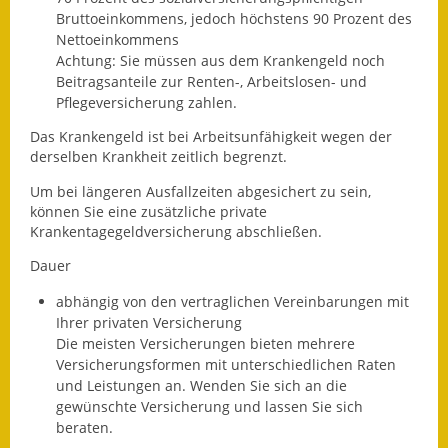
Leichte Sprache
Bruttoeinkommens, jedoch höchstens 90 Prozent des
Nettoeinkommens
Infos in Leichter Sprache
Achtung: Sie müssen aus dem Krankengeld noch
Beitragsanteile zur Renten-, Arbeitslosen- und
Mitteilungsblatt
Pflegeversicherung zahlen.
Nachhaltigkeitsbericht
Das Krankengeld ist bei Arbeitsunfähigkeit wegen der
derselben Krankheit zeitlich begrenzt.
Notfallplanung
Um bei längeren Ausfallzeiten abgesichert zu sein,
können Sie eine zusätzliche private
Ortsplan
Krankentagegeldversicherung abschließen.
Dauer
Schadensmeldung
abhängig von den vertraglichen Vereinbarungen mit
Straßenbau
Ihrer privaten Versicherung
Die meisten Versicherungen bieten mehrere
Landesstraße
Versicherungsformen mit unterschiedlichen Raten
und Leistungen an. Wenden Sie sich an die
Kreisstraße
gewünschte Versicherung und lassen Sie sich
beraten.
Umleitungsplan