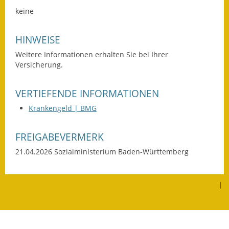
Eröffnungsbilanz
keine
Getrennte
HINWEISE
Abwassergebühr
Weitere Informationen erhalten Sie bei Ihrer
Versicherung.
Grundsteuerreform
Haushaltspläne
VERTIEFENDE INFORMATIONEN
Krankengeld | BMG
Jahresabschlüsse
Wasserversorgung
FREIGABEVERMERK
21.04.2026 Sozialministerium Baden-Württemberg
Heiraten in Notzingen
Mitarbeiter
|
Notruftafel
Ortsrecht