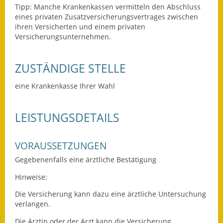
Tipp:
Manche Krankenkassen vermitteln den Abschluss
eines privaten Zusatzversicherungsvertrages zwischen
Ausweichfahrplan
ihren Versicherten und einem privaten
Buslinie 168
Versicherungsunternehmen.
Stellenausschreibungen
ZUSTÄNDIGE STELLE
Zahlen und Fakten
eine Krankenkasse Ihrer Wahl
Rathaus
LEISTUNGSDETAILS
Bauhof Notzingen
Behördenadressen
VORAUSSETZUNGEN
Gegebenenfalls eine ärztliche Bestätigung
Beratungsstellen im
Landkreis
Hinweise:
Die Versicherung kann dazu eine ärztliche Untersuchung
Dienstleistungen
verlangen.
Formulare
Die Ärztin oder der Arzt kann die Versicherung