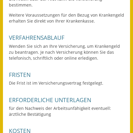
bestimmen.
Fundbehörde
Weitere Voraussetzungen für den Bezug von Krankengeld
erhalten Sie direkt von Ihrer Krankenkasse.
Gemeinderat
Sitzungsberichte 2015
VERFAHRENSABLAUF
Wenden Sie sich an Ihre Versicherung, um Krankengeld
Sitzungsberichte 2016
zu beantragen. Je nach Versicherung können Sie das
telefonisch, schriftlich oder online erledigen.
Sitzungsberichte 2017
Sitzungsberichte 2018
FRISTEN
Die Frist ist im Versicherungsvertrag festgelegt.
Sitzungsberichte 2019
ERFORDERLICHE UNTERLAGEN
Sitzungsberichte 2020
für den Nachweis der Arbeitsunfähigkeit eventuell:
Gemeindeverwaltung
ärztliche Bestätigung
Haushalt & Finanzen
KOSTEN