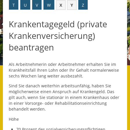
T
U
V
W
X
Y
Z
Datenschutz
Krankentagegeld (private
Datenschutz im
Steueramt
Krankenversicherung)
Gebärdensprache
beantragen
Geschichte und
Gegenwart
Als Arbeitnehmerin oder Arbeitnehmer erhalten Sie im
Krankheitsfall Ihren Lohn oder Ihr Gehalt normalerweise
Was die Alten noch
sechs Wochen lang weiter ausbezahlt.
wussten!
Sind Sie danach weiterhin arbeitsunfähig, haben Sie
möglicherweise einen Anspruch auf Krankengeld. Das
Wagner-Werkstatt
gilt auch, wenn Sie stationär in einem Krankenhaus oder
in einer Vorsorge- oder Rehabilitationseinrichtung
Informationsbroschüre
behandelt werden.
Lärmaktionsplan
Höhe
70 Prozent des sozialversicherungspflichtigen