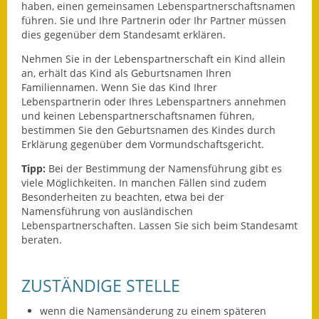
Leichte Sprache
haben, einen gemeinsamen Lebenspartnerschaftsnamen
führen. Sie und Ihre Partnerin oder Ihr Partner müssen
Infos in Leichter Sprache
dies gegenüber dem Standesamt erklären.
Nehmen Sie in der Lebenspartnerschaft ein Kind allein
Mitteilungsblatt
an, erhält das Kind als Geburtsnamen Ihren
Familiennamen. Wenn Sie das Kind Ihrer
Nachhaltigkeitsbericht
Lebenspartnerin oder Ihres Lebenspartners annehmen
und keinen Lebenspartnerschaftsnamen führen,
Notfallplanung
bestimmen Sie den Geburtsnamen des Kindes durch
Erklärung gegenüber dem Vormundschaftsgericht.
Ortsplan
Tipp:
Bei der Bestimmung der Namensführung gibt es
viele Möglichkeiten. In manchen Fällen sind zudem
Schadensmeldung
Besonderheiten zu beachten, etwa bei der
Namensführung von ausländischen
Straßenbau
Lebenspartnerschaften. Lassen Sie sich beim Standesamt
beraten.
Landesstraße
ZUSTÄNDIGE STELLE
Kreisstraße
wenn die Namensänderung zu einem späteren
Umleitungsplan