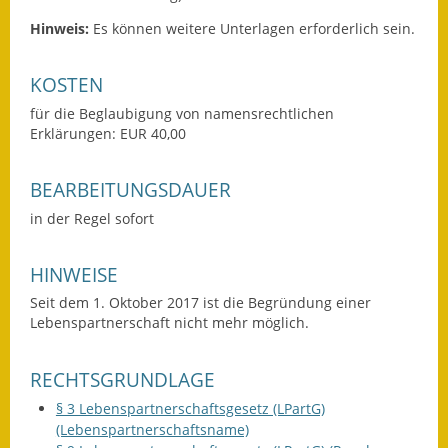
Eröffnungsbilanz
Hinweis:
Es können weitere Unterlagen erforderlich sein.
Getrennte
KOSTEN
Abwassergebühr
für die Beglaubigung von namensrechtlichen
Grundsteuerreform
Erklärungen: EUR 40,00
Haushaltspläne
BEARBEITUNGSDAUER
Jahresabschlüsse
in der Regel sofort
Wasserversorgung
HINWEISE
Heiraten in Notzingen
Seit dem 1. Oktober 2017 ist die Begründung einer
Lebenspartnerschaft nicht mehr möglich.
Mitarbeiter
RECHTSGRUNDLAGE
Notruftafel
§ 3 Lebenspartnerschaftsgesetz (LPartG)
(Lebenspartnerschaftsname)
Ortsrecht