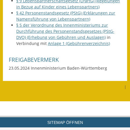
§ 9 Lebenspartnerschaftsgesetz (LPartG) (Regelungen
in Bezug auf Kinder eines Lebenspartners)
Wahlen
§ 42 Personenstandsgesetz (PStG) (Erklärungen zur
Namensführung von Lebenspartnern)
Was erledige ich wo?
§ 5 der Verordnung des Innenministeriums zur
Durchführung des Personenstandsgesetzes (PStG-
Leben
DVO) (Erhebung von Gebühren und Auslagen)
in
Verbindung mit
Anlage 1 (Gebührenverzeichnis)
Bauen und Wohnen
FREIGABEVERMERK
Baugebiete & Bauplätze
23.05.2024 Innenministerium Baden-Württemberg
Bauwasser/Wasser/Abwasser
Bebauungspläne
|
Bodenrichtwerte
Flächennutzungsplan
Gerätehütten
SITEMAP ÖFFNEN