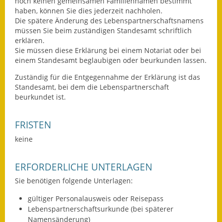
noch keinen gemeinsamen Familiennamen bestimmt
haben, können Sie dies jederzeit nachholen.
Fundbehörde
Die spätere Änderung des Lebenspartnerschaftsnamens
müssen Sie beim zuständigen Standesamt schriftlich
Gemeinderat
erklären.
Sie müssen diese Erklärung bei einem Notariat oder bei
Sitzungsberichte 2015
einem Standesamt beglaubigen oder beurkunden lassen.
Zuständig für die Entgegennahme der Erklärung ist das
Sitzungsberichte 2016
Standesamt, bei dem die Lebenspartnerschaft
beurkundet ist.
Sitzungsberichte 2017
Sitzungsberichte 2018
FRISTEN
keine
Sitzungsberichte 2019
ERFORDERLICHE UNTERLAGEN
Sitzungsberichte 2020
Sie benötigen folgende Unterlagen:
Gemeindeverwaltung
gültiger Personalausweis oder Reisepass
Lebenspartnerschaftsurkunde (bei späterer
Haushalt & Finanzen
Namensänderung)