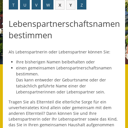
T
U
V
W
X
Y
Z
Datenschutz
Lebenspartnerschaftsnamen
Datenschutz im
Steueramt
bestimmen
Gebärdensprache
Als Lebenspartnerin oder Lebenspartner können Sie:
Geschichte und
Gegenwart
Ihre bisherigen Namen beibehalten oder
einen gemeinsamen Lebenspartnerschaftsnamen
Was die Alten noch
bestimmen.
wussten!
Das kann entweder der Geburtsname oder der
tatsächlich geführte Name einer der
Wagner-Werkstatt
Lebenspartnerinnen oder Lebenspartner sein.
Tragen Sie als Elternteil die elterliche Sorge für ein
Informationsbroschüre
unverheiratetes Kind allein oder gemeinsam mit dem
anderen Elternteil? Dann können Sie und Ihre
Lärmaktionsplan
Lebenspartnerin oder Ihr Lebenspartner sowie das Kind,
das Sie in Ihren gemeinsamen Haushalt aufgenommen