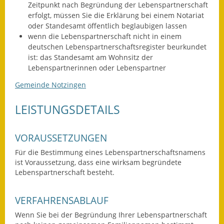
Zeitpunkt nach Begründung der Lebenspartnerschaft
erfolgt, müssen Sie die Erklärung bei einem Notariat
Ausweichfahrplan
oder Standesamt öffentlich beglaubigen lassen
Buslinie 168
wenn die Lebenspartnerschaft nicht in einem
deutschen Lebenspartnerschaftsregister beurkundet
Stellenausschreibungen
ist: das Standesamt am Wohnsitz der
Lebenspartnerinnen oder Lebenspartner
Zahlen und Fakten
Gemeinde Notzingen
Rathaus
LEISTUNGSDETAILS
Bauhof Notzingen
VORAUSSETZUNGEN
Behördenadressen
Für die Bestimmung eines Lebenspartnerschaftsnamens
Beratungsstellen im
ist Voraussetzung, dass eine wirksam begründete
Lebenspartnerschaft besteht.
Landkreis
Dienstleistungen
VERFAHRENSABLAUF
Wenn Sie bei der Begründung Ihrer Lebenspartnerschaft
Formulare