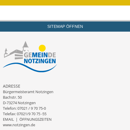
Gutachterausschuss
Landessanierungsprogramm
SITEMAP ÖFFNEN
Mietspiegel
Rückstausicherung von
Gebäuden
Hochwassergefahrenkarte
Gemeindehalle und
Bürgerhaus
ADRESSE
Bürgermeisteramt Notzingen
Grundschule &
Bachstr. 50
Kernzeitbetreuung
D-73274 Notzingen
Telefon: 07021 / 9 70 75-0
Integration und Asyl
Telefax: 07021/9 70 75 -55
EMAIL
|
ÖFFNUNGSZEITEN
www.notzingen.de
Bevölkerungsschutz