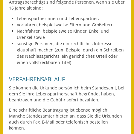
Antragsberechtigt sind folgende Personen, wenn sie über
16 Jahre alt sind:
Ausweichfahrplan
Buslinie 168
Lebenspartnerinnen und Lebenspartner,
Vorfahren,
beispielsweise Eltern und Großeltern,
Stellenausschreibungen
Nachfahren,
beispielsweise Kinder, Enkel und
Urenkel
sowie
sonstige Personen, die ein rechtliches Interesse
Zahlen und Fakten
glaubhaft machen (zum Beispiel durch ein Schreiben
des Nachlassgerichts, ein gerichtliches Urteil oder
Rathaus
einen vollstreckbaren Titel)
Bauhof Notzingen
VERFAHRENSABLAUF
Behördenadressen
Sie können die Urkunde persönlich beim Standesamt, bei
dem Sie Ihre Lebenspartnerschaft begründet haben,
Beratungsstellen im
beantragen und die Gebühr sofort bezahlen.
Landkreis
Eine schriftliche Beantragung ist ebenso möglich.
Manche Standesämter bieten an, dass Sie die Urkunden
Dienstleistungen
auch durch Fax, E-Mail oder telefonisch bestellen
können.
Formulare