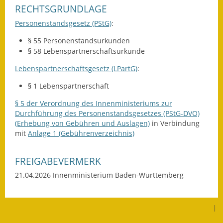
RECHTSGRUNDLAGE
Wahlen
Personenstandsgesetz (PStG)
:
Was erledige ich wo?
§ 55 Personenstandsurkunden
§ 58 Lebenspartnerschaftsurkunde
Leben
Lebenspartnerschaftsgesetz (LPartG)
:
Bauen und Wohnen
§ 1 Lebenspartnerschaft
Baugebiete & Bauplätze
§ 5 der Verordnung des Innenministeriums zur
Durchführung des Personenstandsgesetzes (PStG-DVO)
(Erhebung von Gebühren und Auslagen)
in Verbindung
Bauwasser/Wasser/Abwasser
mit
Anlage 1 (Gebührenverzeichnis)
Bebauungspläne
FREIGABEVERMERK
Bodenrichtwerte
21.04.2026 Innenministerium Baden-Württemberg
Flächennutzungsplan
|
Gerätehütten