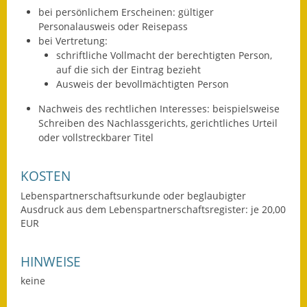
bei persönlichem Erscheinen: gültiger
Eröffnungsbilanz
Personalausweis oder Reisepass
bei Vertretung:
Getrennte
schriftliche Vollmacht der berechtigten Person,
Abwassergebühr
auf die sich der Eintrag bezieht
Ausweis der bevollmächtigten Person
Grundsteuerreform
Nachweis des rechtlichen Interesses: beispielsweise
Haushaltspläne
Schreiben des Nachlassgerichts, gerichtliches Urteil
oder vollstreckbarer Titel
Jahresabschlüsse
KOSTEN
Wasserversorgung
Lebenspartnerschaftsurkunde oder beglaubigter
Heiraten in Notzingen
Ausdruck aus dem Lebenspartnerschaftsregister: je 20,00
EUR
Mitarbeiter
HINWEISE
Notruftafel
keine
Ortsrecht