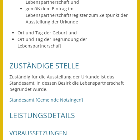
Leichte Sprache
Lebenspartnerschaft und
gemäß dem Eintrag im
Infos in Leichter Sprache
Lebenspartnerschaftsregister zum Zeitpunkt der
Ausstellung der Urkunde
Mitteilungsblatt
Ort und Tag der Geburt und
Ort und Tag der Begründung der
Nachhaltigkeitsbericht
Lebenspartnerschaft
Notfallplanung
ZUSTÄNDIGE STELLE
Ortsplan
Zuständig für die Ausstellung der Urkunde ist das
Standesamt, in dessen Bezirk die Lebenspartnerschaft
Schadensmeldung
begründet wurde.
Straßenbau
Standesamt [Gemeinde Notzingen]
Landesstraße
LEISTUNGSDETAILS
Kreisstraße
VORAUSSETZUNGEN
Umleitungsplan