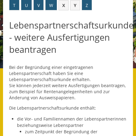
T
U
V
W
X
Y
Z
Datenschutz
Lebenspartnerschaftsurkunde
Datenschutz im
Steueramt
- weitere Ausfertigungen
Gebärdensprache
beantragen
Geschichte und
Gegenwart
Bei der Begründung einer eingetragenen
Lebenspartnerschaft haben Sie eine
Was die Alten noch
Lebenspartnerschaftsurkunde erhalten.
wussten!
Sie können jederzeit weitere Ausfertigungen beantragen,
zum Beispiel für Rentenangelegenheiten und zur
Wagner-Werkstatt
Änderung von Ausweispapieren
.
Die Lebenspartnerschaftsurkunde enthält:
Informationsbroschüre
die Vor- und Familiennamen der Lebenspartnerinnen
Lärmaktionsplan
beziehungsweise Lebenspartner
zum Zeitpunkt der Begründung der