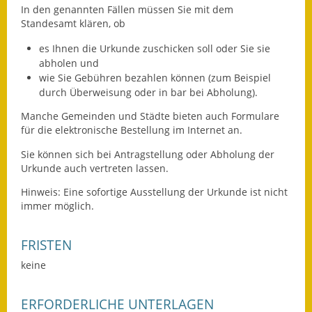
In den genannten Fällen müssen Sie mit dem
Fundbehörde
Standesamt klären, ob
es Ihnen die Urkunde zuschicken soll oder Sie sie
Gemeinderat
abholen und
wie Sie Gebühren bezahlen können
(zum Beispiel
Sitzungsberichte 2015
durch Überweisung oder in bar bei Abholung)
.
Sitzungsberichte 2016
Manche Gemeinden und Städte bieten auch Formulare
für die elektronische Bestellung im Internet an.
Sitzungsberichte 2017
Sie können sich bei Antragstellung oder Abholung der
Urkunde auch vertreten lassen.
Sitzungsberichte 2018
Hinweis:
Eine sofortige Ausstellung der Urkunde ist nicht
Sitzungsberichte 2019
immer möglich.
Sitzungsberichte 2020
FRISTEN
Gemeindeverwaltung
keine
Haushalt & Finanzen
ERFORDERLICHE UNTERLAGEN