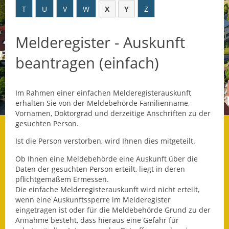
T
U
V
W
X
Y
Z
Datenschutz
Melderegister - Auskunft
Datenschutz im
Steueramt
beantragen (einfach)
Gebärdensprache
Im Rahmen einer einfachen Melderegisterauskunft
Geschichte und
erhalten Sie von der Meldebehörde Familienname,
Gegenwart
Vornamen, Doktorgrad und derzeitige Anschriften zu der
gesuchten Person.
Was die Alten noch
wussten!
Ist die Person verstorben, wird Ihnen dies mitgeteilt.
Ob Ihnen eine Meldebehörde eine Auskunft über die
Wagner-Werkstatt
Daten der gesuchten Person erteilt, liegt in deren
pflichtgemäßem Ermessen.
Informationsbroschüre
Die einfache Melderegisterauskunft wird nicht erteilt,
wenn eine Auskunftssperre im Melderegister
Lärmaktionsplan
eingetragen ist oder für die Meldebehörde Grund zu der
Annahme besteht, dass hieraus eine Gefahr für