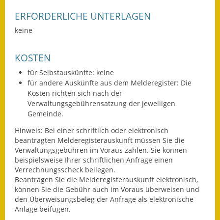
Eröffnungsbilanz
ERFORDERLICHE UNTERLAGEN
Getrennte
keine
Abwassergebühr
KOSTEN
Grundsteuerreform
für Selbstauskünfte: keine
für andere Auskünfte aus dem Melderegister: Die
Haushaltspläne
Kosten richten sich nach der
Verwaltungsgebührensatzung der jeweiligen
Jahresabschlüsse
Gemeinde.
Wasserversorgung
Hinweis: Bei einer schriftlich oder elektronisch
beantragten Melderegisterauskunft müssen Sie die
Heiraten in Notzingen
Verwaltungsgebühren im Voraus zahlen. Sie können
beispielsweise Ihrer schriftlichen Anfrage einen
Mitarbeiter
Verrechnungsscheck beilegen.
Beantragen Sie die Melderegisterauskunft elektronisch,
können Sie die Gebühr auch im Voraus überweisen und
Notruftafel
den Überweisungsbeleg der Anfrage als elektronische
Anlage beifügen.
Ortsrecht