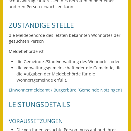
Leichte Sprache
schutzwürdige Interessen des Betroffenen oder einer
anderen Person erwachsen kann.
Infos in Leichter Sprache
ZUSTÄNDIGE STELLE
Mitteilungsblatt
die Meldebehörde des letzten bekannten Wohnortes der
Nachhaltigkeitsbericht
gesuchten Person
Meldebehörde ist
Notfallplanung
die Gemeinde-/Stadtverwaltung des Wohnortes oder
Ortsplan
die Verwaltungsgemeinschaft oder die Gemeinde, die
die Aufgaben der Meldebehörde für die
Schadensmeldung
Wohnortgemeinde erfüllt.
Einwohnermeldeamt / Bürgerbüro [Gemeinde Notzingen]
Straßenbau
LEISTUNGSDETAILS
Landesstraße
Kreisstraße
VORAUSSETZUNGEN
Umleitungsplan
Die von Ihnen gesuchte Person muss anhand Ihrer