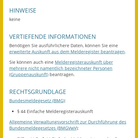
Wahlen
HINWEISE
keine
Was erledige ich wo?
VERTIEFENDE INFORMATIONEN
Leben
Benötigen Sie ausführlichere Daten, können Sie eine
Bauen und Wohnen
erweiterte Auskunft aus dem Melderegister beantragen
.
Sie können auch eine
Melderegisterauskunft über
Baugebiete & Bauplätze
mehrere nicht namentlich bezeichneter Personen
(Gruppenauskunft)
beantragen.
Bauwasser/Wasser/Abwasser
Bebauungspläne
RECHTSGRUNDLAGE
Bundesmeldegesetz (BMG)
:
Bodenrichtwerte
§ 44 Einfache Melderegisterauskunft
Flächennutzungsplan
Allgemeine Verwaltungsvorschrift zur Durchführung des
Bundesmeldegesetzes (BMGVwV)
:
Gerätehütten