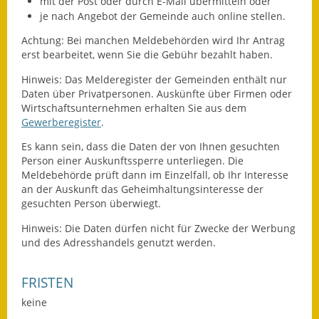
mit der Post oder durch E-Mail übermitteln oder
je nach Angebot der Gemeinde auch online stellen.
Fundbehörde
Achtung: Bei manchen Meldebehörden wird Ihr Antrag
Gemeinderat
erst bearbeitet, wenn Sie die Gebühr bezahlt haben.
Hinweis: Das Melderegister der Gemeinden enthält nur
Sitzungsberichte 2015
Daten über Privatpersonen. Auskünfte über Firmen oder
Wirtschaftsunternehmen erhalten Sie aus dem
Sitzungsberichte 2016
Gewerberegister
.
Sitzungsberichte 2017
Es kann sein, dass die Daten der von Ihnen gesuchten
Person einer Auskunftssperre unterliegen. Die
Meldebehörde prüft dann im Einzelfall, ob Ihr Interesse
Sitzungsberichte 2018
an der Auskunft das Geheimhaltungsinteresse der
gesuchten Person überwiegt.
Sitzungsberichte 2019
Hinweis: Die Daten dürfen nicht für Zwecke der Werbung
Sitzungsberichte 2020
und des Adresshandels genutzt werden.
Gemeindeverwaltung
FRISTEN
Haushalt & Finanzen
keine