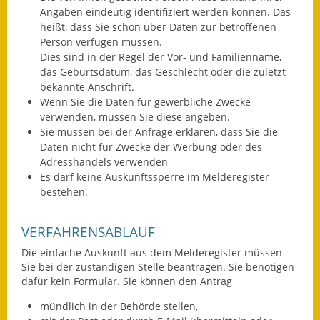
Angaben eindeutig identifiziert werden können. Das
Ausweichfahrplan
heißt, dass Sie schon über Daten zur betroffenen
Buslinie 168
Person verfügen müssen.
Dies sind in der Regel der Vor- und Familienname,
das Geburtsdatum, das Geschlecht oder die zuletzt
Stellenausschreibungen
bekannte Anschrift.
Wenn Sie die Daten für gewerbliche Zwecke
Zahlen und Fakten
verwenden, müssen Sie diese angeben.
Sie müssen bei der Anfrage erklären, dass Sie die
Rathaus
Daten nicht für Zwecke der Werbung oder des
Adresshandels verwenden
Bauhof Notzingen
Es darf keine Auskunftssperre im Melderegister
bestehen.
Behördenadressen
VERFAHRENSABLAUF
Beratungsstellen im
Landkreis
Die einfache Auskunft aus dem Melderegister müssen
Sie bei der zuständigen Stelle beantragen. Sie benötigen
Dienstleistungen
dafür kein Formular. Sie können den Antrag
mündlich in der Behörde stellen,
Formulare