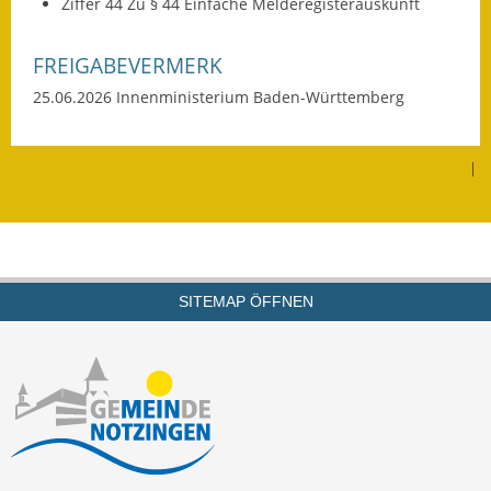
Ziffer 44 Zu § 44 Einfache Melderegisterauskunft
Gutachterausschuss
FREIGABEVERMERK
Landessanierungsprogramm
25.06.2026 Innenministerium Baden-Württemberg
Mietspiegel
Rückstausicherung von
|
Gebäuden
Hochwassergefahrenkarte
Gemeindehalle und
SITEMAP ÖFFNEN
Bürgerhaus
Grundschule &
Kernzeitbetreuung
Integration und Asyl
Bevölkerungsschutz