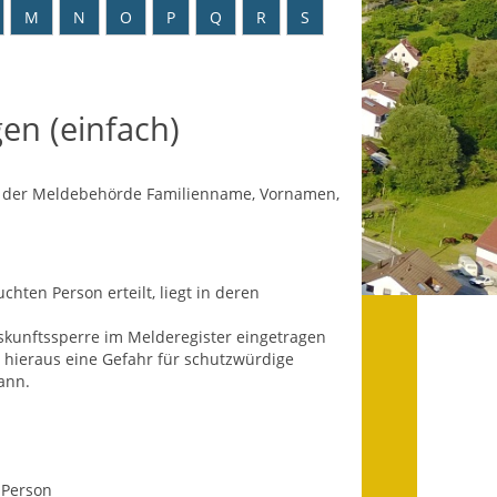
Datenschutz
M
N
O
P
Q
R
S
Datenschutz im
Steueramt
en (einfach)
Gebärdensprache
Geschichte und
n der Meldebehörde Familienname, Vornamen,
Gegenwart
Was die Alten noch
wussten!
ten Person erteilt, liegt in deren
Wagner-Werkstatt
uskunftssperre im Melderegister eingetragen
 hieraus eine Gefahr für schutzwürdige
Informationsbroschüre
ann.
Lärmaktionsplan
Leichte Sprache
 Person