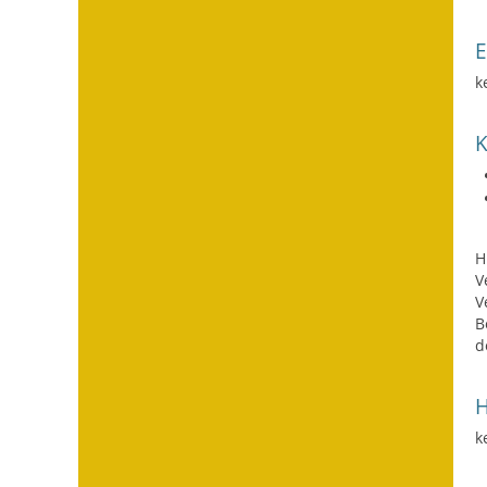
k
H
V
V
B
d
H
k