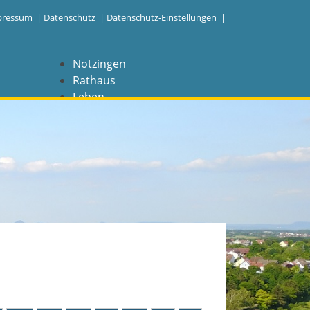
pressum
|
Datenschutz
|
Datenschutz-Einstellungen |
Notzingen
Rathaus
Leben
Freizeit
Wirtschaft
NAVIGATION
Notzingen
Aktuelles
Barrierefreiheit
Coronavirus