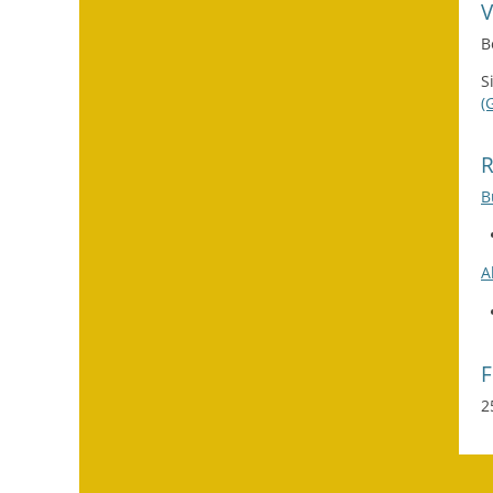
B
S
(
B
A
2