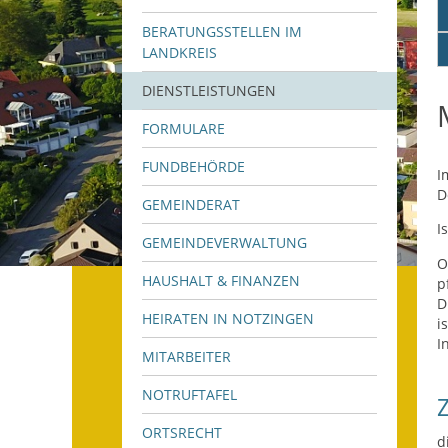
BERATUNGSSTELLEN IM
LANDKREIS
DIENSTLEISTUNGEN
FORMULARE
FUNDBEHÖRDE
I
D
GEMEINDERAT
I
GEMEINDEVERWALTUNG
O
HAUSHALT & FINANZEN
p
D
HEIRATEN IN NOTZINGEN
i
I
MITARBEITER
NOTRUFTAFEL
ORTSRECHT
d