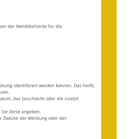
Infos in Leichter Sprache
Mitteilungsblatt
ben der Meldebehörde für die
Nachhaltigkeitsbericht
Notfallplanung
Ortsplan
Schadensmeldung
utig identifiziert werden können. Das heißt,
Straßenbau
ssen.
atum, das Geschlecht oder die zuletzt
Landesstraße
 Sie diese angeben.
Kreisstraße
für Zwecke der Werbung oder des
Umleitungsplan