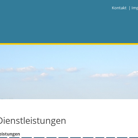
|
Kontakt
|
Im
Dienstleistungen
eistungen