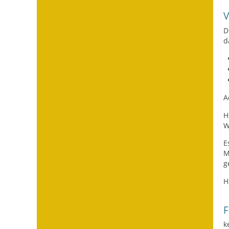
D
d
A
H
W
E
M
g
H
F
k