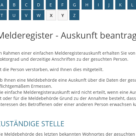
A
B
C
D
E
F
G
H
I
J
K
L
T
U
V
W
X
Y
Z
Melderegister - Auskunft beantrag
m Rahmen einer einfachen Melderegisterauskunft erhalten Sie vo
oktorgrad und derzeitige Anschriften zu der gesuchten Person.
st die Person verstorben, wird Ihnen dies mitgeteilt.
b Ihnen eine Meldebehörde eine Auskunft über die Daten der gesuch
flichtgemäßem Ermessen.
ie einfache Melderegisterauskunft wird nicht erteilt, wenn eine A
st oder für die Meldebehörde Grund zu der Annahme besteht, dass
nteressen des Betroffenen oder einer anderen Person erwachsen k
ZUSTÄNDIGE STELLE
ie Meldebehörde des letzten bekannten Wohnortes der gesuchten