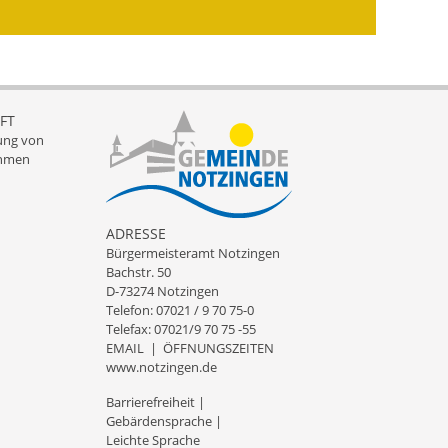
Wahlen
Was erledige ich wo?
Leben
FT
ung von
Bauen und Wohnen
hmen
Baugebiete & Bauplätze
Bauwasser/Wasser/Abwasser
ADRESSE
Bürgermeisteramt Notzingen
Bebauungspläne
Bachstr. 50
D-73274 Notzingen
Telefon: 07021 / 9 70 75-0
Bodenrichtwerte
Telefax: 07021/9 70 75 -55
EMAIL
|
ÖFFNUNGSZEITEN
Flächennutzungsplan
www.notzingen.de
Gerätehütten
Barrierefreiheit
|
Gebärdensprache
|
Leichte Sprache
Gutachterausschuss