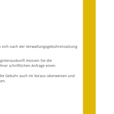
Fundbehörde
Gemeinderat
Sitzungsberichte 2015
Sitzungsberichte 2016
en sich nach der Verwaltungsgebührensatzung
Sitzungsberichte 2017
Sitzungsberichte 2018
egisterauskunft müssen Sie die
hrer schriftlichen Anfrage einen
Sitzungsberichte 2019
e die Gebühr auch im Voraus überweisen und
Sitzungsberichte 2020
gen.
Gemeindeverwaltung
Haushalt & Finanzen
Eröffnungsbilanz