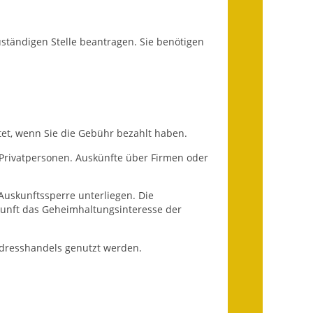
Ausweichfahrplan
Buslinie 168
ständigen Stelle beantragen. Sie benötigen
Stellenausschreibungen
Zahlen und Fakten
Rathaus
et, wenn Sie die Gebühr bezahlt haben.
Bauhof Notzingen
Privatpersonen. Auskünfte über Firmen oder
Behördenadressen
Auskunftssperre unterliegen. Die
skunft das Geheimhaltungsinteresse der
Beratungsstellen im
Landkreis
Adresshandels genutzt werden.
Dienstleistungen
Formulare