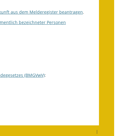
kunft aus dem Melderegister beantragen
.
Getrennte
Abwassergebühr
amentlich bezeichneter Personen
Grundsteuerreform
Haushaltspläne
Jahresabschlüsse
Wasserversorgung
ldegesetzes (BMGVwV)
:
Heiraten in Notzingen
Mitarbeiter
Notruftafel
Ortsrecht
|