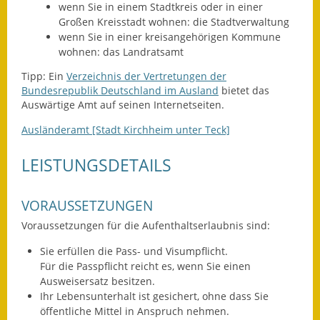
wenn Sie in einem Stadtkreis oder in einer
Großen Kreisstadt wohnen: die Stadtverwaltung
Ausweichfahrplan
wenn Sie in einer kreisangehörigen Kommune
Buslinie 168
wohnen: das Landratsamt
Stellenausschreibungen
Tipp: Ein
Verzeichnis der Vertretungen der
Bundesrepublik Deutschland im Ausland
bietet das
Zahlen und Fakten
Auswärtige Amt auf seinen Internetseiten.
Ausländeramt [Stadt Kirchheim unter Teck]
Rathaus
LEISTUNGSDETAILS
Bauhof Notzingen
Behördenadressen
VORAUSSETZUNGEN
Voraussetzungen für die Aufenthaltserlaubnis sind:
Beratungsstellen im
Landkreis
Sie erfüllen die Pass- und Visumpflicht.
Für die Passpflicht reicht es, wenn Sie einen
Dienstleistungen
Ausweisersatz besitzen.
Ihr Lebensunterhalt ist gesichert, ohne dass Sie
Formulare
öffentliche Mittel in Anspruch nehmen.