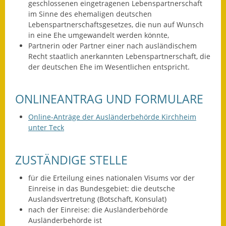
Leichte Sprache
geschlossenen eingetragenen Lebenspartnerschaft
im Sinne des ehemaligen deutschen
Infos in Leichter Sprache
Lebenspartnerschaftsgesetzes, die nun auf Wunsch
in eine Ehe umgewandelt werden könnte,
Mitteilungsblatt
Partnerin oder Partner einer nach ausländischem
Recht staatlich anerkannten Lebenspartnerschaft, die
der deutschen Ehe im Wesentlichen entspricht.
Nachhaltigkeitsbericht
Notfallplanung
ONLINEANTRAG UND FORMULARE
Ortsplan
Online-Anträge der Ausländerbehörde Kirchheim
unter Teck
Schadensmeldung
ZUSTÄNDIGE STELLE
Straßenbau
für die Erteilung eines nationalen Visums vor der
Landesstraße
Einreise in das Bundesgebiet: die deutsche
Auslandsvertretung (Botschaft, Konsulat)
Kreisstraße
nach der Einreise: die Ausländerbehörde
Ausländerbehörde ist
Umleitungsplan