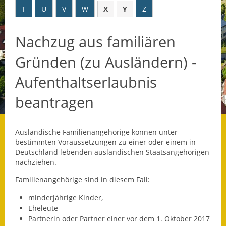
T
U
V
W
X
Y
Z
Datenschutz
Nachzug aus familiären
Datenschutz im
Steueramt
Gründen (zu Ausländern) -
Gebärdensprache
Aufenthaltserlaubnis
Geschichte und
beantragen
Gegenwart
Was die Alten noch
Ausländische Familienangehörige können unter
wussten!
bestimmten Voraussetzungen zu einer oder einem in
Deutschland lebenden ausländischen Staatsangehörigen
Wagner-Werkstatt
nachziehen.
Familienangehörige sind in diesem Fall:
Informationsbroschüre
minderjährige Kinder,
Lärmaktionsplan
Eheleute
Partnerin oder Partner einer vor dem 1. Oktober 2017