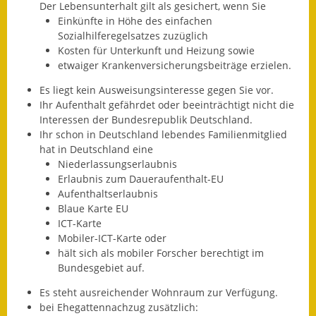
Der Lebensunterhalt gilt als gesichert, wenn Sie
Einkünfte in Höhe des einfachen
Fundbehörde
Sozialhilferegelsatzes zuzüglich
Kosten für Unterkunft und Heizung sowie
Gemeinderat
etwaiger Krankenversicherungsbeiträge erzielen.
Sitzungsberichte 2015
Es liegt kein Ausweisungsinteresse gegen Sie vor.
Ihr Aufenthalt gefährdet oder beeinträchtigt nicht die
Sitzungsberichte 2016
Interessen der Bundesrepublik Deutschland.
Ihr schon in Deutschland lebendes Familienmitglied
Sitzungsberichte 2017
hat in Deutschland eine
Niederlassungserlaubnis
Sitzungsberichte 2018
Erlaubnis zum Daueraufenthalt-EU
Aufenthaltserlaubnis
Sitzungsberichte 2019
Blaue Karte EU
ICT-Karte
Sitzungsberichte 2020
Mobiler-ICT-Karte oder
hält sich als mobiler Forscher berechtigt im
Gemeindeverwaltung
Bundesgebiet auf.
Es steht ausreichender Wohnraum zur Verfügung.
Haushalt & Finanzen
bei Ehegattennachzug zusätzlich: