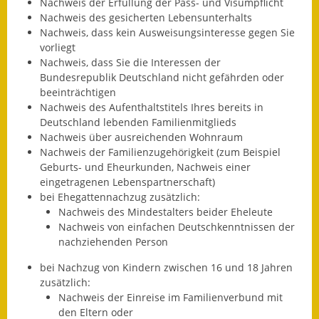
Nachweis der Erfüllung der Pass- und Visumpflicht
Nachweis des gesicherten Lebensunterhalts
Kinderbetreuung
Nachweis, dass kein Ausweisungsinteresse gegen Sie
vorliegt
Nahverkehr
Nachweis, dass Sie die Interessen der
Bundesrepublik Deutschland nicht gefährden oder
Ver- & Entsorgung
beeinträchtigen
Nachweis des Aufenthaltstitels Ihres bereits in
Breitbandausbau
Deutschland lebenden Familienmitglieds
Nachweis über ausreichenden Wohnraum
Klimaschutzagentur
Nachweis der Familienzugehörigkeit (zum Beispiel
Geburts- und Eheurkunden, Nachweis einer
Freizeit
eingetragenen Lebenspartnerschaft)
bei Ehegattennachzug zusätzlich:
Feuerwehr
Nachweis des Mindestalters beider Eheleute
Nachweis von einfachen Deutschkenntnissen der
Freizeit- & Sportstätten
nachziehenden Person
bei Nachzug von Kindern zwischen 16 und 18 Jahren
Gesundheit & Soziales
zusätzlich:
Nachweis der Einreise im Familienverbund mit
Kirchen
den Eltern oder