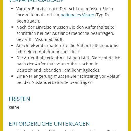
Gutachterausschuss
Vor der Einreise nach Deutschland müssen Sie in
Ihrem Heimatland ein
nationales Visum
(Typ D)
Landessanierungsprogramm
beantragen.
Nach der Einreise müssen Sie den Aufenthaltstitel
Mietspiegel
schriftlich bei der Ausländerbehörde beantragen,
bevor Ihr Visum abläuft.
Rückstausicherung von
Anschließend erhalten Sie die Aufenthaltserlaubnis
Gebäuden
oder einen Ablehnungsbescheid.
Die Aufenthaltserlaubnis ist befristet. Sie richtet sich
Hochwassergefahrenkarte
nach der Aufenthaltsdauer Ihres schon in
Deutschland lebenden Familienmitgliedes.
Gemeindehalle und
Eine
Verlängerung müssen Sie rechtzeitig vor Ablauf
Bürgerhaus
bei der Ausländerbehörde beantragen.
Grundschule &
FRISTEN
Kernzeitbetreuung
keine
Integration und Asyl
ERFORDERLICHE UNTERLAGEN
Bevölkerungsschutz