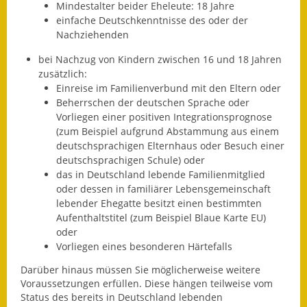
Mindestalter beider Eheleute: 18 Jahre
Eröffnungsbilanz
einfache Deutschkenntnisse des oder der
Nachziehenden
Getrennte
Abwassergebühr
bei Nachzug von Kindern zwischen 16 und 18 Jahren
zusätzlich:
Grundsteuerreform
Einreise im Familienverbund mit den Eltern oder
Beherrschen der deutschen Sprache oder
Haushaltspläne
Vorliegen einer positiven Integrationsprognose
(zum Beispiel aufgrund Abstammung aus einem
deutschsprachigen Elternhaus oder Besuch einer
Jahresabschlüsse
deutschsprachigen Schule)
oder
das in Deutschland lebende Familienmitglied
Wasserversorgung
oder dessen in familiärer Lebensgemeinschaft
lebender Ehegatte besitzt einen bestimmten
Heiraten in Notzingen
Aufenthaltstitel (zum Beispiel Blaue Karte EU)
oder
Mitarbeiter
Vorliegen eines besonderen Härtefalls
Notruftafel
Darüber hinaus müssen Sie möglicherweise weitere
Voraussetzungen erfüllen.
Diese hängen teilweise vom
Ortsrecht
Status des bereits in Deutschland lebenden