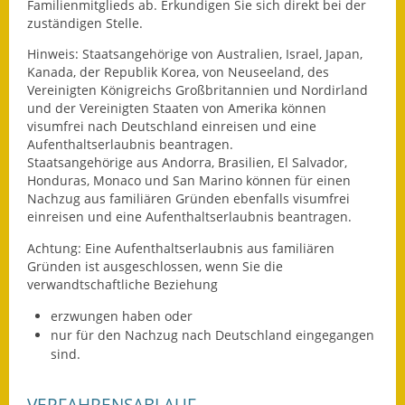
Familienmitglieds ab.
Erkundigen Sie sich direkt bei der
zuständigen Stelle.
Wahlen
Hinweis: Staatsangehörige von Australien, Israel, Japan,
Was erledige ich wo?
Kanada, der Republik Korea, von Neuseeland, des
Vereinigten Königreichs Großbritannien und Nordirland
Leben
und der Vereinigten Staaten von Amerika können
visumfrei nach Deutschland einreisen und eine
Aufenthaltserlaubnis beantragen.
Bauen und Wohnen
Staatsangehörige aus Andorra, Brasilien, El Salvador,
Honduras, Monaco und San Marino können für einen
Baugebiete & Bauplätze
Nachzug aus familiären Gründen ebenfalls visumfrei
einreisen und eine Aufenthaltserlaubnis beantragen.
Bauwasser/Wasser/Abwasser
Achtung:
Eine Aufenthaltserlaubnis aus familiären
Bebauungspläne
Gründen ist ausgeschlossen, wenn Sie die
verwandtschaftliche Beziehung
Bodenrichtwerte
erzwungen haben oder
nur für den Nachzug nach Deutschland eingegangen
Flächennutzungsplan
sind.
Gerätehütten
VERFAHRENSABLAUF