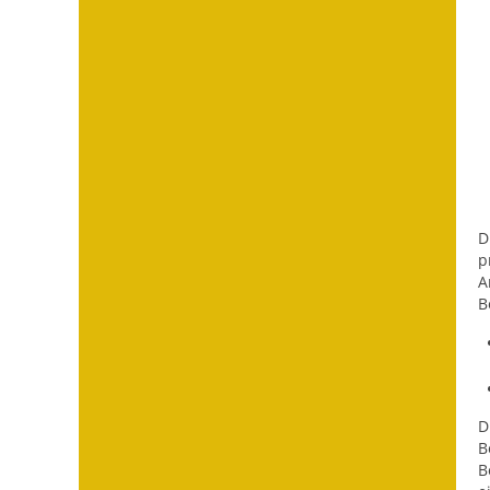
D
p
A
B
D
B
B