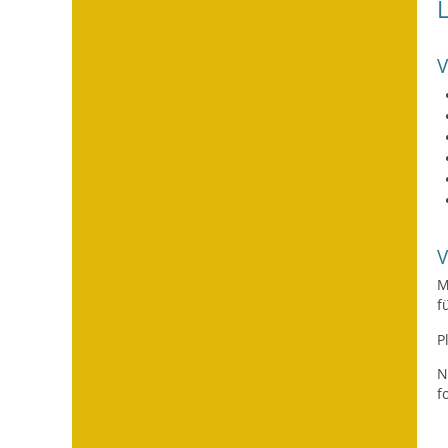
M
f
P
N
f