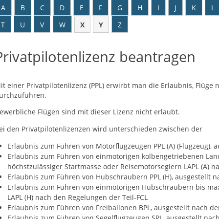
A
B
C
D
E
F
G
H
I
J
K
L
T
U
V
W
X
Y
Z
Privatpilotenlizenz beantragen
it einer Privatpilotenlizenz (PPL) erwirbt man die Erlaubnis, Flüge
urchzuführen.
ewerbliche Flügen sind mit dieser Lizenz nicht erlaubt.
ei den Privatpilotenlizenzen wird unterschieden zwischen der
Erlaubnis zum Führen von Motorflugzeugen PPL (A) (Flugzeug), a
Erlaubnis zum Führen von einmotorigen kolbengetriebenen Lan
höchstzulässiger Startmasse oder Reisemotorseglern LAPL (A) n
Erlaubnis zum Führen von Hubschraubern PPL (H), ausgestellt n
Erlaubnis zum Führen von einmotorigen Hubschraubern bis maxi
LAPL (H) nach den Regelungen der Teil-FCL
Erlaubnis zum Führen von Freiballonen BPL, ausgestellt nach 
Erlaubnis zum Führen von Segelflugzeugen SPL, ausgestellt na