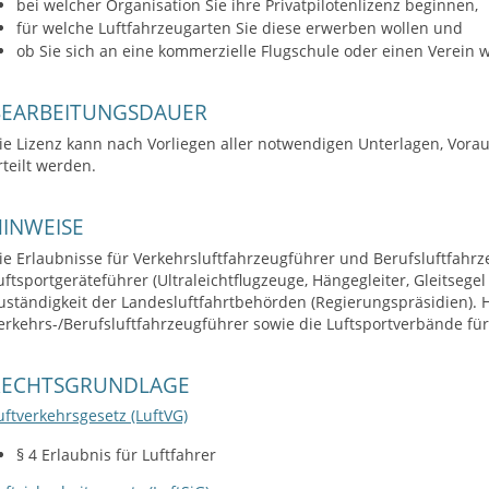
bei welcher Organisation Sie ihre Privatpilotenlizenz beginnen,
für welche Luftfahrzeugarten Sie diese erwerben wollen und
ob Sie sich an eine kommerzielle Flugschule oder einen Verein
BEARBEITUNGSDAUER
ie Lizenz kann nach Vorliegen aller notwendigen Unterlagen, Vo
rteilt werden.
INWEISE
ie Erlaubnisse für Verkehrsluftfahrzeugführer und Berufsluftfahrz
uftsportgeräteführer (Ultraleichtflugzeuge, Hängegleiter, Gleitsegel
uständigkeit der Landesluftfahrtbehörden (Regierungspräsidien). H
erkehrs-/Berufsluftfahrzeugführer sowie die Luftsportverbände für
RECHTSGRUNDLAGE
uftverkehrsgesetz (LuftVG)
§ 4 Erlaubnis für Luftfahrer