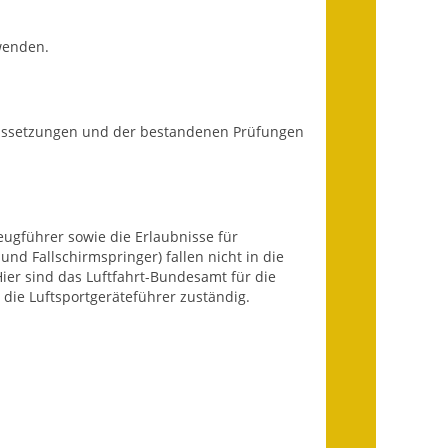
Wahlen
 wenden.
Was erledige ich wo?
Leben
raussetzungen und der bestandenen Prüfungen
Bauen und Wohnen
Baugebiete & Bauplätze
Bauwasser/Wasser/Abwasser
eugführer sowie die Erlaubnisse für
 und Fallschirmspringer) fallen nicht in die
Bebauungspläne
ier sind das Luftfahrt-Bundesamt für die
 die Luftsportgeräteführer zuständig.
Bodenrichtwerte
Flächennutzungsplan
Gerätehütten
Gutachterausschuss