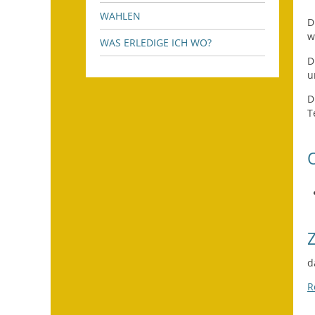
WAHLEN
D
w
WAS ERLEDIGE ICH WO?
D
u
D
T
d
R