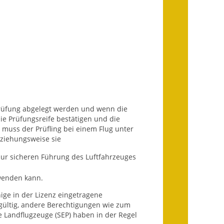
Fundbehörde
Gemeinderat
Sitzungsberichte 2015
Sitzungsberichte 2016
Sitzungsberichte 2017
Prüfung abgelegt werden und wenn die
Sitzungsberichte 2018
e Prüfungsreife bestätigen und die
muss der Prüfling bei einem Flug unter
Sitzungsberichte 2019
eziehungsweise sie
zur sicheren Führung des Luftfahrzeuges
Sitzungsberichte 2020
wenden kann.
Gemeindeverwaltung
nige in der Lizenz eingetragene
Haushalt & Finanzen
 gültig, andere Berechtigungen wie zum
e Landflugzeuge (SEP) haben in der Regel
Eröffnungsbilanz