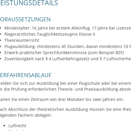
LEISTUNGSDETAILS
VORAUSSETZUNGEN
Mindestalter: 16 Jahre bei erstem Alleinflug, 17 Jahre bei Lizenz
fliegerärztliches Tauglichkeitszeugnis Klasse II
Theorieunterricht
Flugausbildung: mindestens 45 Stunden, davon mindestens 10 
Erwerb praktischer Sprechfunkkenntnisse (zum Beispiel BZF)
Zuverlässigkeit nach § 4 Luftverkehrsgesetz und § 7 Luftsicherhe
VERFAHRENSABLAUF
elden Sie sich zur Ausbildung bei einer Flugschule oder bei einem
ür die Prüfung erforderlichen Theorie- und Praxisausbildung absol
lanen Sie einen Zeitraum von drei Monaten bis zwei Jahren ein.
ach Abschluss der theoretischen Ausbildung müssen Sie eine theor
olgenden Fächern ablegen:
Luftrecht