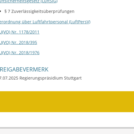
uftsicherheitsgesetz (LuftSiG)
§ 7 Zuverlässigkeitsüberprüfungen
erordnung über Luftfahrtpersonal (LuftPersV)
U(VO) Nr. 1178/2011
U(VO) Nr. 2018/395
U(VO) Nr. 2018/1976
FREIGABEVERMERK
7.07.2025
Regierungspräsidium Stuttgart