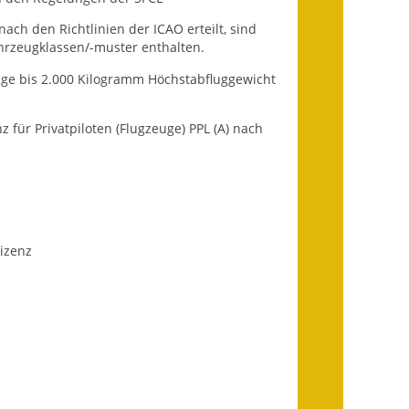
Infos in Leichter Sprache
ach den Richtlinien der ICAO erteilt, sind
hrzeugklassen/-muster enthalten.
Mitteilungsblatt
zeuge bis 2.000 Kilogramm Höchstabfluggewicht
Nachhaltigkeitsbericht
 für Privatpiloten (Flugzeuge) PPL (A) nach
Notfallplanung
Ortsplan
Schadensmeldung
lizenz
Straßenbau
Landesstraße
Kreisstraße
Umleitungsplan