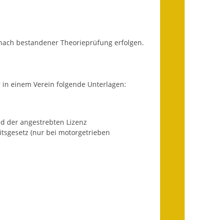
Getrennte
Abwassergebühr
nach bestandener Theorieprüfung erfolgen.
Grundsteuerreform
Haushaltspläne
 in einem Verein folgende Unterlagen:
Jahresabschlüsse
Wasserversorgung
nd der angestrebten Lizenz
itsgesetz (nur bei motorgetrieben
Heiraten in Notzingen
Mitarbeiter
Notruftafel
Ortsrecht