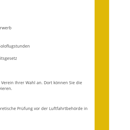
Ausweichfahrplan
Buslinie 168
Stellenausschreibungen
erwerb
Zahlen und Fakten
Soloflugstunden
Rathaus
itsgesetz
Bauhof Notzingen
Behördenadressen
 Verein Ihrer Wahl an. Dort können Sie die
Beratungsstellen im
vieren.
Landkreis
Dienstleistungen
etische Prüfung vor der Luftfahrtbehörde in
Formulare