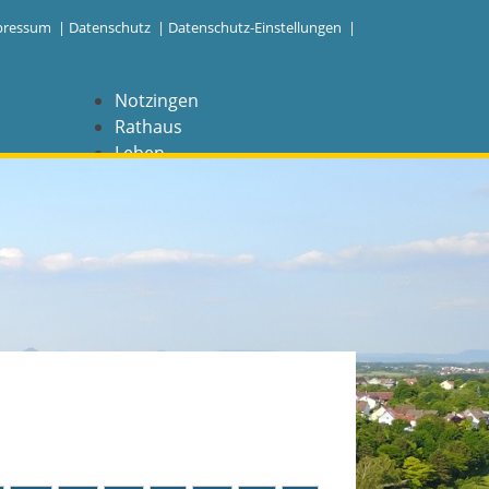
pressum
|
Datenschutz
|
Datenschutz-Einstellungen |
Notzingen
Rathaus
Leben
Freizeit
Wirtschaft
NAVIGATION
Notzingen
Aktuelles
Barrierefreiheit
Coronavirus