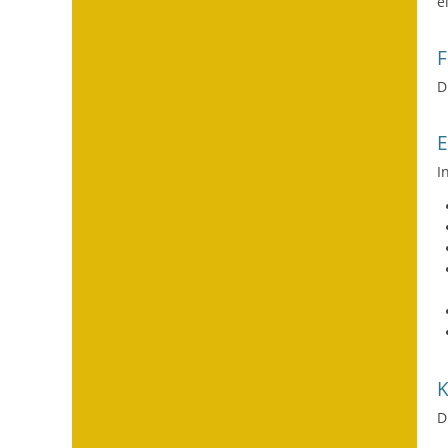
e
F
D
I
D