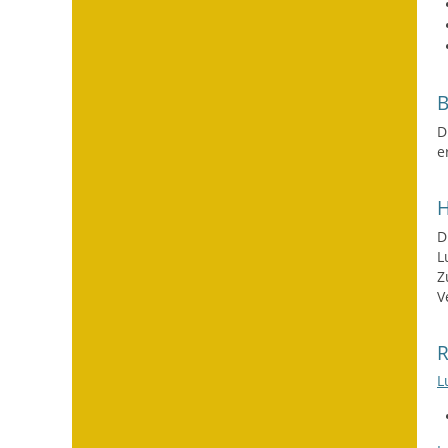
D
e
H
D
L
Z
V
L