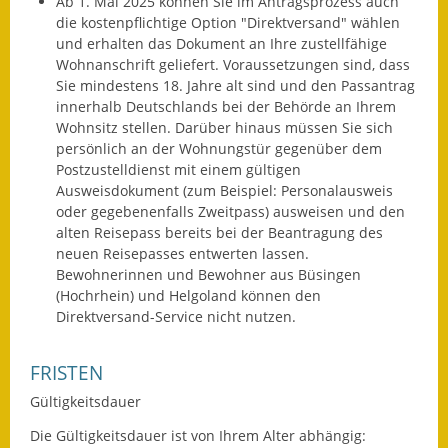
Ab 1. Mai 2025 können Sie im Antragsprozess auch
die kostenpflichtige Option "Direktversand" wählen
Wahlen
und erhalten das Dokument an Ihre zustellfähige
Wohnanschrift geliefert.
Voraussetzungen sind, dass
Was erledige ich wo?
Sie mindestens 18. Jahre alt sind und den Passantrag
innerhalb Deutschlands bei der Behörde an Ihrem
Leben
Wohnsitz stellen. Darüber hinaus müssen Sie sich
persönlich an der Wohnungstür gegenüber dem
Bauen und Wohnen
Postzustelldienst mit einem gültigen
Ausweisdokument (zum Beispiel: Personalausweis
Baugebiete & Bauplätze
oder gegebenenfalls Zweitpass) ausweisen und den
alten Reisepass bereits bei der Beantragung des
Bauwasser/Wasser/Abwasser
neuen Reisepasses entwerten lassen.
Bewohnerinnen und Bewohner aus Büsingen
Bebauungspläne
(Hochrhein) und Helgoland können den
Direktversand-Service nicht nutzen.
Bodenrichtwerte
FRISTEN
Flächennutzungsplan
Gültigkeitsdauer
Gerätehütten
Die Gültigkeitsdauer ist von Ihrem Alter abhängig: