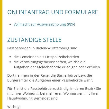
Leichte Sprache
ONLINEANTRAG UND FORMULARE
Infos in Leichter Sprache
Mitteilungsblatt
Vollmacht zur Ausweisabholung (PDF)
Nachhaltigkeitsbericht
ZUSTÄNDIGE STELLE
Notfallplanung
Passbehörden in Baden-Württemberg sind:
Ortsplan
die Gemeinden als Ortspolizeibehörden
die Verwaltungsgemeinschaften,
welche die
Schadensmeldung
Aufgaben der Meldebehörde erledigen oder erfüllen.
Dort nehmen in der Regel die Bürgerbüros bzw. die
Straßenbau
Bürgerämter die Aufgaben einer Passbehörde wahr.
Landesstraße
Für Sie ist die Passbehörde zuständig, in deren Bezirk Sie
mit Ihrer Wohnung, bei mehreren Wohnungen mit Ihrer
Kreisstraße
Hauptwohnung, gemeldet sind.
Wichtig
:
Umleitungsplan