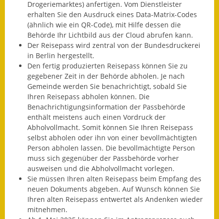
Drogeriemarktes) anfertigen. Vom Dienstleister
Eröffnungsbilanz
erhalten Sie den Ausdruck eines Data-Matrix-Codes
(ähnlich wie ein QR-Code), mit Hilfe dessen die
Getrennte
Behörde Ihr Lichtbild aus der Cloud abrufen kann.
Abwassergebühr
Der Reisepass wird
zentral von der Bundesdruckerei
in Berlin hergestellt.
Grundsteuerreform
Den fertig produzierten Reisepass können Sie zu
gegebener Zeit in der Behörde abholen.
Je nach
Haushaltspläne
Gemeinde werden Sie benachrichtigt, sobald Sie
Ihren Reisepass abholen können. Die
Jahresabschlüsse
Benachrichtigungsinformation der Passbehörde
enthält meistens auch einen Vordruck der
Wasserversorgung
Abholvollmacht. Somit können Sie Ihren Reisepass
selbst abholen oder ihn von einer bevollmächtigten
Heiraten in Notzingen
Person abholen lassen. Die bevollmächtigte Person
muss sich gegenüber der Passbehörde vorher
Mitarbeiter
ausweisen und die Abholvollmacht vorlegen.
Sie müssen Ihren alten Reisepass beim Empfang des
neuen Dokuments abgeben. Auf Wunsch können Sie
Notruftafel
Ihren alten Reisepass entwertet als Andenken wieder
mitnehmen.
Ortsrecht