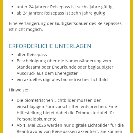
Gutachterausschuss
unter 24 Jahren: Reisepass ist sechs Jahre gültig
ab 24 Jahren: Reisepass ist zehn Jahre gültig
Landessanierungsprogramm
Eine Verlängerung der Gültigkeitsdauer des Reisepasses
ist nicht möglich.
Mietspiegel
Rückstausicherung von
ERFORDERLICHE UNTERLAGEN
Gebäuden
alter Reisepass
Bescheinigung über die Namensänderung vom
Hochwassergefahrenkarte
Standesamt oder Eheurkunde oder beglaubigter
Ausdruck aus dem Eheregister
Gemeindehalle und
ein aktuelles digitales biometrisches Lichtbild
Bürgerhaus
Hinweise:
Grundschule &
Die biometrischen Lichtbilder müssen den
Kernzeitbetreuung
einschlägigen Formvorschriften entsprechen. Eine
Hilfestellung bietet dabei die
Fotomustertafel für
Integration und Asyl
Personaldokumente.
Ab 1. Mai 2025 werden nur digitale Lichtbilder für die
Bevölkerungsschutz
Beantragung von Reisepässen akzeptiert. Sie können