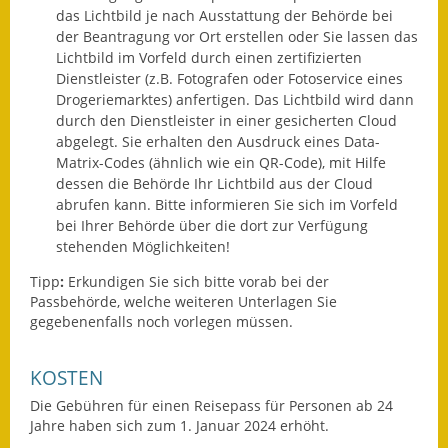
das Lichtbild je nach Ausstattung der Behörde bei
Kinderbetreuung
der Beantragung vor Ort erstellen oder Sie lassen das
Lichtbild im Vorfeld
durch einen zertifizierten
Nahverkehr
Dienstleister (z.B. Fotografen oder Fotoservice eines
Drogeriemarktes) anfertigen.
Das Lichtbild wird dann
Ver- & Entsorgung
durch den Dienstleister in einer gesicherten Cloud
abgelegt.
Sie erhalten den Ausdruck eines Data-
Breitbandausbau
Matrix-Codes (ähnlich wie ein QR-Code), mit Hilfe
dessen die Behörde Ihr Lichtbild aus der Cloud
abrufen kann.
Bitte informieren Sie sich im Vorfeld
Klimaschutzagentur
bei Ihrer Behörde über die dort zur Verfügung
stehenden Möglichkeiten!
Freizeit
Tipp
:
Erkundigen Sie sich bitte vorab bei der
Feuerwehr
Passbehörde, welche weiteren Unterlagen Sie
gegebenenfalls noch vorlegen müssen.
Freizeit- & Sportstätten
KOSTEN
Gesundheit & Soziales
Die Gebühren für einen Reisepass für Personen ab 24
Jahre haben sich zum 1. Januar 2024 erhöht.
Kirchen