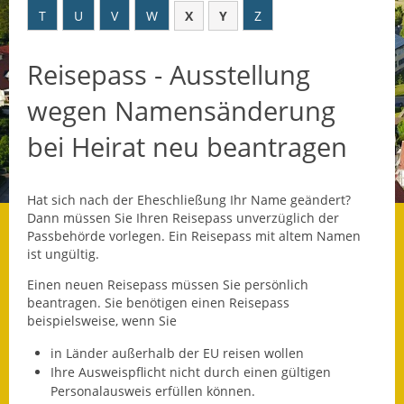
T
U
V
W
X
Y
Z
Datenschutz
Reisepass - Ausstellung
Datenschutz im
Steueramt
wegen Namensänderung
Gebärdensprache
bei Heirat neu beantragen
Geschichte und
Gegenwart
Hat sich nach der Eheschließung Ihr Name geändert?
Dann müssen Sie Ihren Reisepass unverzüglich der
Was die Alten noch
Passbehörde vorlegen. Ein Reisepass mit altem Namen
wussten!
ist ungültig.
Einen neuen Reisepass müssen Sie persönlich
Wagner-Werkstatt
beantragen. Sie benötigen einen Reisepass
beispielsweise, wenn Sie
Informationsbroschüre
in Länder außerhalb der EU reisen wollen
Lärmaktionsplan
Ihre Ausweispflicht nicht durch einen gültigen
Personalausweis erfüllen können.