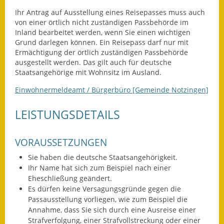
Ihr Antrag auf Ausstellung eines Reisepasses muss auch
Ausweichfahrplan
von einer örtlich nicht zuständigen Passbehörde im
Buslinie 168
Inland bearbeitet werden, wenn Sie einen wichtigen
Grund darlegen können. Ein Reisepass darf nur mit
Stellenausschreibungen
Ermächtigung der örtlich zuständigen Passbehörde
ausgestellt werden.
Das gilt auch für deutsche
Staatsangehörige mit Wohnsitz im Ausland.
Zahlen und Fakten
Einwohnermeldeamt / Bürgerbüro [Gemeinde Notzingen]
Rathaus
LEISTUNGSDETAILS
Bauhof Notzingen
Behördenadressen
VORAUSSETZUNGEN
Sie haben die deutsche Staatsangehörigkeit.
Beratungsstellen im
Ihr Name hat sich zum Beispiel nach einer
Landkreis
Eheschließung geändert.
Es dürfen keine Versagungsgründe gegen die
Dienstleistungen
Passausstellung vorliegen, wie zum Beispiel die
Annahme, dass Sie sich durch eine Ausreise einer
Formulare
Strafverfolgung, einer Strafvollstreckung oder einer