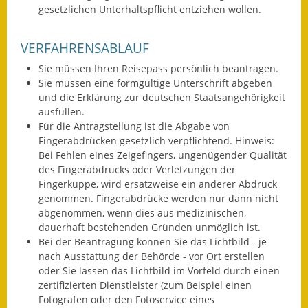
gesetzlichen Unterhaltspflicht entziehen wollen.
Fundbehörde
VERFAHRENSABLAUF
Gemeinderat
Sie müssen Ihren Reisepass persönlich beantragen.
Sitzungsberichte 2015
Sie müssen eine formgültige Unterschrift abgeben
und die Erklärung zur deutschen Staatsangehörigkeit
Sitzungsberichte 2016
ausfüllen.
Für die Antragstellung ist die Abgabe von
Fingerabdrücken gesetzlich verpflichtend.
Hinweis:
Sitzungsberichte 2017
Bei Fehlen eines Zeigefingers, ungenügender Qualität
des Fingerabdrucks oder Verletzungen der
Sitzungsberichte 2018
Fingerkuppe, wird ersatzweise ein anderer Abdruck
genommen. Fingerabdrücke werden nur dann nicht
Sitzungsberichte 2019
abgenommen, wenn dies aus medizinischen,
dauerhaft bestehenden Gründen unmöglich ist.
Sitzungsberichte 2020
Bei der Beantragung können Sie
das Lichtbild - je
nach Ausstattung der Behörde - vor Ort erstellen
Gemeindeverwaltung
oder Sie lassen das Lichtbild im Vorfeld durch einen
zertifizierten Dienstleister (zum Beispiel einen
Haushalt & Finanzen
Fotografen oder den Fotoservice eines