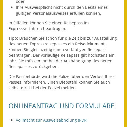
Leichte Sprache
oder
Ihre Ausweispflicht nicht durch den Besitz eines
Infos in Leichter Sprache
gültigen Personalausweises erfüllen können.
In Eilfällen können Sie einen Reisepass im
Mitteilungsblatt
Expressverfahren beantragen.
Nachhaltigkeitsbericht
Tipp:
Brauchen Sie schon für die Zeit bis zur Ausstellung
des neuen Expressreisepasses ein Reisedokument,
können Sie gleichzeitig einen vorläufigen Reisepass
Notfallplanung
beantragen. Der vorläufige Reisepass gilt höchstens ein
Jahr. Sie müssen ihn bei der Aushändigung des neuen
Ortsplan
Reisepasses zurückgeben.
Schadensmeldung
Die Passbehörde wird die Polizei über den Verlust Ihres
Passes informieren. Einen Diebstahl können Sie auch
selbst direkt bei der Polizei melden.
Straßenbau
Landesstraße
ONLINEANTRAG UND FORMULARE
Kreisstraße
Vollmacht zur Ausweisabholung (PDF)
Umleitungsplan