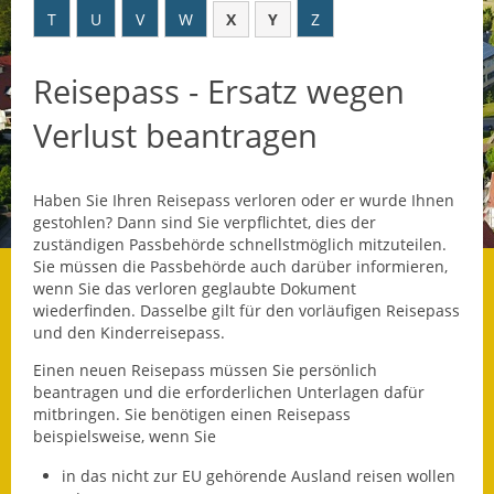
T
U
V
W
X
Y
Z
Datenschutz
Reisepass - Ersatz wegen
Datenschutz im
Steueramt
Verlust beantragen
Gebärdensprache
Haben Sie Ihren Reisepass verloren oder er wurde Ihnen
Geschichte und
gestohlen? Dann sind Sie verpflichtet, dies der
Gegenwart
zuständigen Passbehörde schnellstmöglich mitzuteilen.
Sie müssen die Passbehörde auch darüber informieren,
Was die Alten noch
wenn Sie das verloren geglaubte Dokument
wussten!
wiederfinden. Dasselbe gilt für den vorläufigen Reisepass
und den Kinderreisepass.
Wagner-Werkstatt
Einen neuen Reisepass müssen Sie persönlich
beantragen und die erforderlichen Unterlagen dafür
Informationsbroschüre
mitbringen.
Sie benötigen einen Reisepass
beispielsweise, wenn Sie
Lärmaktionsplan
in das nicht zur EU gehörende Ausland reisen wollen