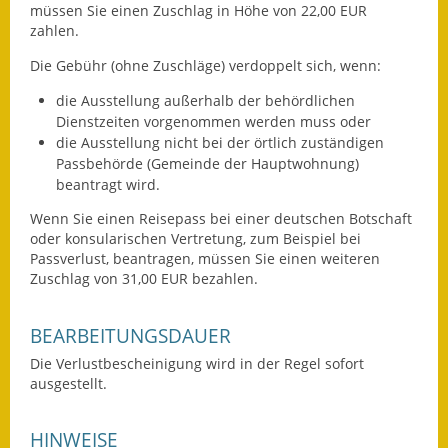
müssen Sie einen Zuschlag in Höhe von 22,00 EUR
Gutachterausschuss
zahlen.
Landessanierungsprogramm
Die Gebühr (ohne Zuschläge) verdoppelt sich, wenn:
die Ausstellung außerhalb der behördlichen
Mietspiegel
Dienstzeiten vorgenommen werden muss oder
die Ausstellung nicht bei der örtlich zuständigen
Rückstausicherung von
Passbehörde (Gemeinde der Hauptwohnung)
Gebäuden
beantragt wird.
Hochwassergefahrenkarte
Wenn Sie einen Reisepass bei einer deutschen Botschaft
oder konsularischen Vertretung, zum Beispiel bei
Gemeindehalle und
Passverlust, beantragen, müssen Sie einen weiteren
Bürgerhaus
Zuschlag von 31,00 EUR bezahlen.
Grundschule &
BEARBEITUNGSDAUER
Kernzeitbetreuung
Die Verlustbescheinigung wird in der Regel sofort
ausgestellt.
Integration und Asyl
Bevölkerungsschutz
HINWEISE