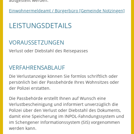
ausgestellt werden.
Fundbehörde
Einwohnermeldeamt / Bürgerbüro [Gemeinde Notzingen]
Gemeinderat
LEISTUNGSDETAILS
Sitzungsberichte 2015
VORAUSSETZUNGEN
Sitzungsberichte 2016
Verlust oder Diebstahl des Reisepasses
Sitzungsberichte 2017
VERFAHRENSABLAUF
Sitzungsberichte 2018
Die Verlustanzeige können Sie formlos schriftlich oder
persönlich bei der Passbehörde Ihres Wohnsitzes oder
Sitzungsberichte 2019
der Polizei erstatten.
Die Passbehörde erstellt Ihnen auf Wunsch eine
Sitzungsberichte 2020
Verlustbescheinigung und
informiert unverzüglich die
Polizei über den Verlust oder Diebstahl des Dokuments,
Gemeindeverwaltung
damit eine Speicherung im INPOL-Fahndungssystem und
im Schengener Informationssystem (SIS) vorgenommen
Haushalt & Finanzen
werden kann.