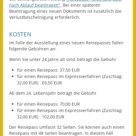
nach Ablauf beantragen"
. Bei einer späteren
Wahlen
Beantragung eines neuen Dokuments ist zusätzlich die
Verlustbescheinigung erforderlich.
Was erledige ich wo?
KOSTEN
Leben
Im Falle der Ausstellung eines neuen Reisepasses fallen
folgende Gebühren an:
Bauen und Wohnen
Wenn Sie unter 24 Jahre alt sind, beträgt die Gebühr
Baugebiete & Bauplätze
für einen Reisepass: 37,50 EUR
Bauwasser/Wasser/Abwasser
für einen Reisepass im Expressverfahren
(Zuschlag:
32,00 EUR)
: 69,50 EUR
Bebauungspläne
Ab dem 24. Lebensjahr beträgt die Gebühr
Bodenrichtwerte
für einen Reisepass: 70,00 EUR
für einen Reisepass im Expressverfahren
(Zuschlag:
Flächennutzungsplan
32,00 EUR)
: 102,00 EUR
Der Reisepass umfasst 32 Seiten. Sie können auch einen
Gerätehütten
Reisepass mit 48 Seiten beantragen. In diesem Fall