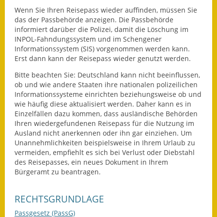
Wenn Sie Ihren Reisepass wieder auffinden, müssen Sie
Kinderbetreuung
das der Passbehörde anzeigen. Die Passbehörde
informiert darüber die Polizei, damit die Löschung im
Nahverkehr
INPOL-Fahndungssystem und im Schengener
Informationssystem (SIS) vorgenommen werden kann.
Ver- & Entsorgung
Erst dann kann der Reisepass wieder genutzt werden.
Bitte beachten Sie: Deutschland kann nicht beeinflussen,
Breitbandausbau
ob und wie andere Staaten ihre nationalen polizeilichen
Informationssysteme einrichten beziehungsweise ob und
Klimaschutzagentur
wie häufig diese aktualisiert werden. Daher kann es in
Einzelfällen dazu kommen, dass ausländische Behörden
Freizeit
Ihren wiedergefundenen Reisepass für die Nutzung im
Ausland nicht anerkennen oder ihn gar einziehen. Um
Unannehmlichkeiten beispielsweise in Ihrem Urlaub zu
Feuerwehr
vermeiden, empfiehlt es sich bei Verlust oder Diebstahl
des Reisepasses, ein neues Dokument in Ihrem
Freizeit- & Sportstätten
Bürgeramt zu beantragen.
Gesundheit & Soziales
RECHTSGRUNDLAGE
Kirchen
Passgesetz (PassG)