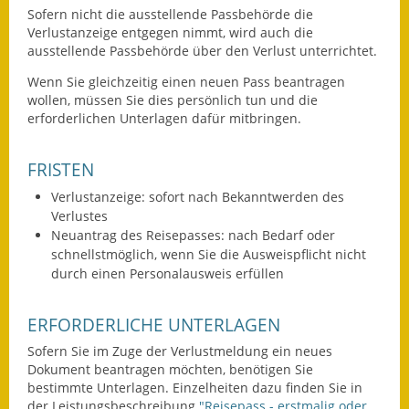
Sofern nicht die ausstellende Passbehörde die
Eröffnungsbilanz
Verlustanzeige entgegen nimmt, wird auch die
ausstellende Passbehörde über den Verlust unterrichtet.
Getrennte
Abwassergebühr
Wenn Sie gleichzeitig einen neuen Pass beantragen
wollen, müssen Sie dies persönlich tun und die
Grundsteuerreform
erforderlichen Unterlagen dafür mitbringen.
Haushaltspläne
FRISTEN
Jahresabschlüsse
Verlustanzeige: sofort nach Bekanntwerden des
Verlustes
Wasserversorgung
Neuantrag des Reisepasses: nach Bedarf oder
schnellstmöglich, wenn Sie die Ausweispflicht nicht
durch einen Personalausweis erfüllen
Heiraten in Notzingen
Mitarbeiter
ERFORDERLICHE UNTERLAGEN
Sofern Sie im Zuge der Verlustmeldung ein neues
Notruftafel
Dokument beantragen möchten, benötigen Sie
bestimmte Unterlagen.
Einzelheiten dazu finden Sie in
Ortsrecht
der Leistungsbeschreibung
"
Reisepass - erstmalig oder