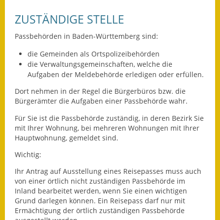
ZUSTÄNDIGE STELLE
Ausweichfahrplan
Buslinie 168
Passbehörden in Baden-Württemberg sind:
Stellenausschreibungen
die Gemeinden als Ortspolizeibehörden
die Verwaltungsgemeinschaften,
welche die
Zahlen und Fakten
Aufgaben der Meldebehörde erledigen oder erfüllen.
Dort nehmen in der Regel die Bürgerbüros bzw. die
Rathaus
Bürgerämter die Aufgaben einer Passbehörde wahr.
Bauhof Notzingen
Für Sie ist die Passbehörde zuständig, in deren Bezirk Sie
mit Ihrer Wohnung, bei mehreren Wohnungen mit Ihrer
Behördenadressen
Hauptwohnung, gemeldet sind.
Wichtig:
Beratungsstellen im
Landkreis
Ihr Antrag auf Ausstellung eines Reisepasses muss auch
von einer örtlich nicht zuständigen Passbehörde im
Inland bearbeitet werden, wenn Sie einen wichtigen
Dienstleistungen
Grund darlegen können. Ein Reisepass darf nur mit
Ermächtigung der örtlich zuständigen Passbehörde
Formulare