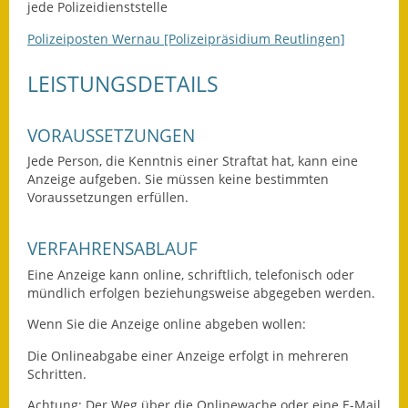
jede Polizeidienststelle
Ausweichfahrplan
Polizeiposten Wernau [Polizeipräsidium Reutlingen]
Buslinie 168
LEISTUNGSDETAILS
Stellenausschreibungen
VORAUSSETZUNGEN
Zahlen und Fakten
Jede Person, die Kenntnis einer Straftat hat, kann eine
Rathaus
Anzeige aufgeben. Sie müssen keine bestimmten
Voraussetzungen erfüllen.
Bauhof Notzingen
VERFAHRENSABLAUF
Behördenadressen
Eine Anzeige kann online, schriftlich, telefonisch oder
mündlich erfolgen beziehungsweise abgegeben werden.
Beratungsstellen im
Landkreis
Wenn Sie die Anzeige online abgeben wollen:
Dienstleistungen
Die Onlineabgabe einer Anzeige erfolgt in mehreren
Schritten.
Formulare
Achtung: Der Weg über die Onlinewache oder eine E-Mail