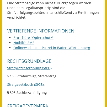
Eine Strafanzeige kann nicht zurückgezogen werden.
Kinderbetreuung
Nach dem Legalitätsprinzip sind die
Strafverfolgungsbehörden anschließend zu Ermittlungen
verpflichtet.
Nahverkehr
Ver- & Entsorgung
VERTIEFENDE INFORMATIONEN
Broschüre "Opferschutz"
Breitbandausbau
Nothilfe-SMS
Onlinewache der Polizei in Baden-Württemberg
Klimaschutzagentur
Freizeit
RECHTSGRUNDLAGE
Strafprozessordnung (StPO)
:
Feuerwehr
§ 158 Strafanzeige, Strafantrag
Freizeit- & Sportstätten
Strafgesetzbuch (StGB)
:
Gesundheit & Soziales
§ 303 Sachbeschädigung
Kirchen
FREIGABEVERMERK