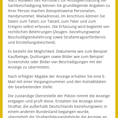
Nach Auswahl des Formulars zur Anzeigeerstattung bei
Eröffnungsbilanz
Sachbeschädigung können Sie grundlegende Angaben zu
Ihrer Person machen (beispielsweise Personalien,
Handynummer, Mailadresse). Im Anschluss können Sie
Getrennte
Daten zum Tatort, zur Tatzeit, zum Täter und zum
Abwassergebühr
Ereignis selbst erfassen. Die Erfassung wird begleitet von
rechtlichen Belehrungen (Zeugen- beziehungsweise
Grundsteuerreform
Beschuldigtenbelehrung sowie Strafantragserfordernis
und Einstellungsbescheid).
Haushaltspläne
Es besteht die Möglichkeit, Dokumente wie zum Beispiel
Jahresabschlüsse
Kaufbelege, Quittungen sowie Bilder wie zum Beispiel
Screenshots oder Bilder von Beschädigungen mit der
Anzeige zu übermitteln.
Wasserversorgung
Nach erfolgter Abgabe der Anzeige erhalten Sie eine E-
Heiraten in Notzingen
Mail mit einer Vorgangsnummer und den Kontaktdaten
der bearbeitenden Stelle.
Mitarbeiter
Die zuständige Dienststelle der Polizei nimmt die Anzeige
entgegen und prüft diese. Erstatten Sie Anzeige einer
Notruftafel
Straftat, die außerhalb Deutschlands beziehungsweis in
einem anderen Bundesland begangen wurde,
Ortsrecht
übermittelt die Strafverfolgungsbehörde die Anzeige an