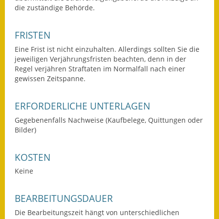
die zuständige Behörde.
Wahlen
FRISTEN
Was erledige ich wo?
Eine Frist ist nicht einzuhalten. Allerdings sollten Sie die
Leben
jeweiligen Verjährungsfristen beachten, denn in der
Regel verjähren Straftaten im Normalfall nach einer
gewissen Zeitspanne.
Bauen und Wohnen
Baugebiete & Bauplätze
ERFORDERLICHE UNTERLAGEN
Gegebenenfalls Nachweise (Kaufbelege, Quittungen oder
Bauwasser/Wasser/Abwasser
Bilder)
Bebauungspläne
KOSTEN
Bodenrichtwerte
Keine
Flächennutzungsplan
BEARBEITUNGSDAUER
Gerätehütten
Die Bearbeitungszeit hängt von unterschiedlichen