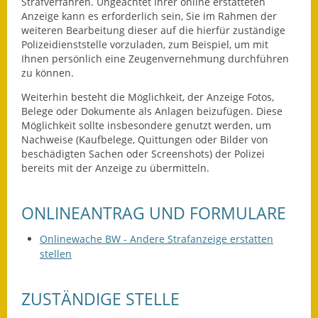
Leichte Sprache
Strafverfahren. Ungeachtet Ihrer online erstatteten
Anzeige kann es erforderlich sein, Sie im Rahmen der
weiteren Bearbeitung dieser auf die hierfür zuständige
Infos in Leichter Sprache
Polizeidienststelle vorzuladen, zum Beispiel, um mit
Ihnen persönlich eine Zeugenvernehmung durchführen
Mitteilungsblatt
zu können.
Nachhaltigkeitsbericht
Weiterhin besteht die Möglichkeit, der Anzeige Fotos,
Belege oder Dokumente als Anlagen beizufügen. Diese
Möglichkeit sollte insbesondere genutzt werden, um
Notfallplanung
Nachweise (Kaufbelege, Quittungen oder Bilder von
beschädigten Sachen oder Screenshots) der Polizei
Ortsplan
bereits mit der Anzeige zu übermitteln.
Schadensmeldung
ONLINEANTRAG UND FORMULARE
Straßenbau
Onlinewache BW - Andere Strafanzeige erstatten
Landesstraße
stellen
Kreisstraße
ZUSTÄNDIGE STELLE
Umleitungsplan