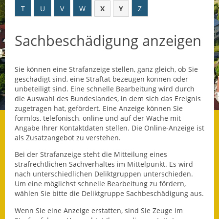
T
U
V
W
X
Y
Z
Datenschutz
Sachbeschädigung anzeigen
Datenschutz im
Steueramt
Sie können eine Strafanzeige stellen, ganz gleich, ob Sie
Gebärdensprache
geschädigt sind, eine Straftat bezeugen können oder
unbeteiligt sind. Eine schnelle Bearbeitung wird durch
Geschichte und
die Auswahl des Bundeslandes, in dem sich das Ereignis
Gegenwart
zugetragen hat, gefördert. Eine Anzeige können Sie
formlos, telefonisch, online und auf der Wache mit
Was die Alten noch
Angabe Ihrer Kontaktdaten stellen. Die Online-Anzeige ist
wussten!
als Zusatzangebot zu verstehen.
Bei der Strafanzeige steht die Mitteilung eines
Wagner-Werkstatt
strafrechtlichen Sachverhaltes im Mittelpunkt. Es wird
nach unterschiedlichen Deliktgruppen unterschieden.
Informationsbroschüre
Um eine möglichst schnelle Bearbeitung zu fördern,
wählen Sie bitte die Deliktgruppe Sachbeschädigung aus.
Lärmaktionsplan
Wenn Sie eine Anzeige erstatten, sind Sie Zeuge im