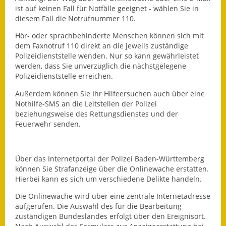
ist auf keinen Fall für Notfälle geeignet - wählen Sie in
Fundbehörde
diesem Fall die Notrufnummer 110.
Hör- oder sprachbehinderte Menschen können sich mit
Gemeinderat
dem Faxnotruf 110 direkt an die jeweils zuständige
Polizeidienststelle wenden. Nur so kann gewährleistet
Sitzungsberichte 2015
werden, dass Sie unverzüglich die nächstgelegene
Polizeidienststelle erreichen.
Sitzungsberichte 2016
Außerdem können Sie Ihr Hilfeersuchen auch über eine
Sitzungsberichte 2017
Nothilfe-SMS an die Leitstellen der Polizei
beziehungsweise des Rettungsdienstes und der
Feuerwehr senden.
Sitzungsberichte 2018
Sitzungsberichte 2019
Über das Internetportal der Polizei Baden-Württemberg
können Sie Strafanzeige über die Onlinewache erstatten.
Sitzungsberichte 2020
Hierbei kann es sich um verschiedene Delikte handeln.
Gemeindeverwaltung
Die Onlinewache wird über eine zentrale Internetadresse
aufgerufen. Die Auswahl des für die Bearbeitung
Haushalt & Finanzen
zuständigen Bundeslandes erfolgt über den Ereignisort.