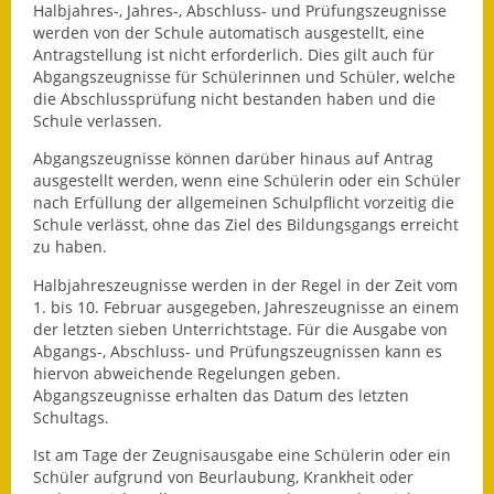
Halbjahres-, Jahres-, Abschluss- und Prüfungszeugnisse
werden von der Schule automatisch ausgestellt, eine
Fundbehörde
Antragstellung ist nicht erforderlich. Dies gilt auch für
Abgangszeugnisse für Schülerinnen und Schüler, welche
Gemeinderat
die Abschlussprüfung nicht bestanden haben und die
Schule verlassen.
Sitzungsberichte 2015
Abgangszeugnisse können darüber hinaus auf Antrag
Sitzungsberichte 2016
ausgestellt werden, wenn eine Schülerin oder ein Schüler
nach Erfüllung der allgemeinen Schulpflicht vorzeitig die
Schule verlässt, ohne das Ziel des Bildungsgangs erreicht
Sitzungsberichte 2017
zu haben.
Sitzungsberichte 2018
Halbjahreszeugnisse werden in der Regel in der Zeit vom
1. bis 10. Februar ausgegeben, Jahreszeugnisse an einem
Sitzungsberichte 2019
der letzten sieben Unterrichtstage. Für die Ausgabe von
Abgangs-, Abschluss- und Prüfungszeugnissen kann es
Sitzungsberichte 2020
hiervon abweichende Regelungen geben.
Abgangszeugnisse erhalten das Datum des letzten
Gemeindeverwaltung
Schultags.
Ist am Tage der Zeugnisausgabe eine Schülerin oder ein
Haushalt & Finanzen
Schüler aufgrund von Beurlaubung, Krankheit oder