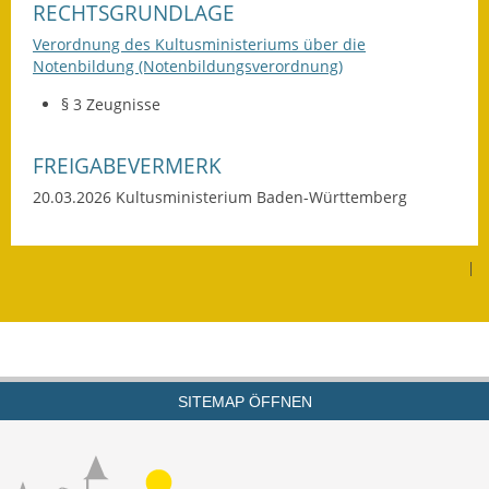
RECHTSGRUNDLAGE
Wahlen
Verordnung des Kultusministeriums über die
Notenbildung (Notenbildungsverordnung)
Was erledige ich wo?
§ 3 Zeugnisse
Leben
FREIGABEVERMERK
Bauen und Wohnen
20.03.2026
Kultusministerium Baden-Württemberg
Baugebiete & Bauplätze
|
Bauwasser/Wasser/Abwasser
Bebauungspläne
Bodenrichtwerte
SITEMAP ÖFFNEN
Flächennutzungsplan
Gerätehütten