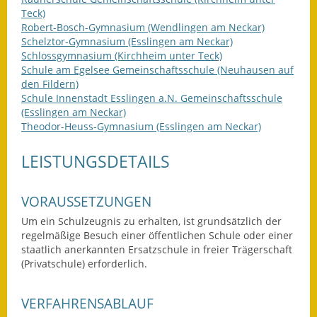
Teck)
Ausweichfahrplan
Robert-Bosch-Gymnasium (Wendlingen am Neckar)
Buslinie 168
Schelztor-Gymnasium (Esslingen am Neckar)
Schlossgymnasium (Kirchheim unter Teck)
Schule am Egelsee Gemeinschaftsschule (Neuhausen auf
Stellenausschreibungen
den Fildern)
Schule Innenstadt Esslingen a.N. Gemeinschaftsschule
Zahlen und Fakten
(Esslingen am Neckar)
Theodor-Heuss-Gymnasium (Esslingen am Neckar)
Rathaus
LEISTUNGSDETAILS
Bauhof Notzingen
Behördenadressen
VORAUSSETZUNGEN
Um ein Schulzeugnis zu erhalten, ist grundsätzlich der
Beratungsstellen im
regelmäßige Besuch einer öffentlichen Schule oder einer
Landkreis
staatlich anerkannten Ersatzschule in freier Trägerschaft
(Privatschule) erforderlich.
Dienstleistungen
VERFAHRENSABLAUF
Formulare