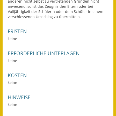
anderen nicht selbst zu vertretenden Gründen nicht
Eröffnungsbilanz
anwesend, so ist das Zeugnis den Eltern oder bei
Volljährigkeit der Schülerin oder dem Schüler in einem
Getrennte
verschlossenen Umschlag zu übermitteln.
Abwassergebühr
FRISTEN
Grundsteuerreform
keine
Haushaltspläne
ERFORDERLICHE UNTERLAGEN
Jahresabschlüsse
keine
Wasserversorgung
KOSTEN
Heiraten in Notzingen
keine
Mitarbeiter
HINWEISE
Notruftafel
keine
Ortsrecht