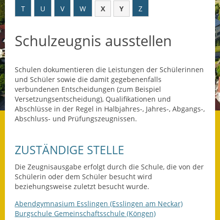
T
U
V
W
X
Y
Z
Datenschutz
Schulzeugnis ausstellen
Datenschutz im
Steueramt
Schulen dokumentieren die Leistungen der Schülerinnen
Gebärdensprache
und Schüler sowie die damit gegebenenfalls
verbundenen Entscheidungen (zum Beispiel
Geschichte und
Versetzungsentscheidung), Qualifikationen und
Gegenwart
Abschlüsse in der Regel in Halbjahres-, Jahres-, Abgangs-,
Abschluss- und Prüfungszeugnissen.
Was die Alten noch
wussten!
ZUSTÄNDIGE STELLE
Wagner-Werkstatt
Die Zeugnisausgabe erfolgt durch die Schule, die von der
Schülerin oder dem Schüler besucht wird
Informationsbroschüre
beziehungsweise zuletzt besucht wurde.
Lärmaktionsplan
Abendgymnasium Esslingen (Esslingen am Neckar)
Burgschule Gemeinschaftsschule (Köngen)