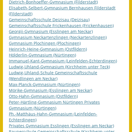
Leichte Sprache
Dietrich-Bonhoeffer-Gymnasium (Filderstadt)
Elisabeth-Selbert-Gymnasium Bernhausen Filderstadt
Infos in Leichter Sprache
(Filderstadt)
Gemeinschaftsschule Deizisau (Deizisau)
Gemeinschaftsschule Frickenhausen (Frickenhausen)
Mitteilungsblatt
Georgii-Gymnasium (Esslingen am Neckar)
Gymnasium Neckartenzlingen (Neckartenzlingen)
Nachhaltigkeitsbericht
Gymnasium Plochingen (Plochingen)
Heinrich-Heine-Gymnasium (Ostfildern)
Notfallplanung
Hölderlin-Gymnasium (Nürtingen)
Immanuel-Kant-Gymnasium (Leinfelden-Echterdingen)
Ortsplan
Ludwig-Uhland-Gymnasium (Kirchheim unter Teck)
Ludwig-Uhland-Schule Gemeinschaftsschule
(Wendlingen am Neckar)
Schadensmeldung
Max-Planck-Gymnasium (Nürtingen)
Mörike-Gymnasium (Esslingen am Neckar)
Straßenbau
Otto-Hahn-Gymnasium (Ostfildern)
Peter-Härtling-Gymnasium Nürtingen Privates
Landesstraße
Gymnasium (Nürtingen)
Ph.-Matthäus-Hahn-Gymnasium (Leinfelden-
Kreisstraße
Echterdingen)
Privates Gymnasium Esslingen (Esslingen am Neckar)
Umleitungsplan
Raunerschule Gemeinschaftsschule (Kirchheim unter