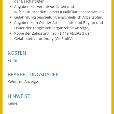
der Beschäftigten,
Termine &
Angaben zur verantwortlichen und
Veranstaltungen
aufsichtführenden Person (Qualifikationsnachweise),
Gefährdungsbeurteilung einschließlich Arbeitsplan,
Angaben zum Ort der Arbeitsstätte und Beginn und
Vereine
Dauer der Tätigkeiten (ergänzende Anzeige),
Kopie der Zulassung nach § 11a Absatz 3 der
Wirtschaft
Gefahrstoffverordnung (GefStoffV).
Ausschreibung von
Baumaßnahmen
KOSTEN
keine
Firmenliste
BEARBEITUNGSDAUER
Keine, da Anzeige.
HINWEISE
Keine