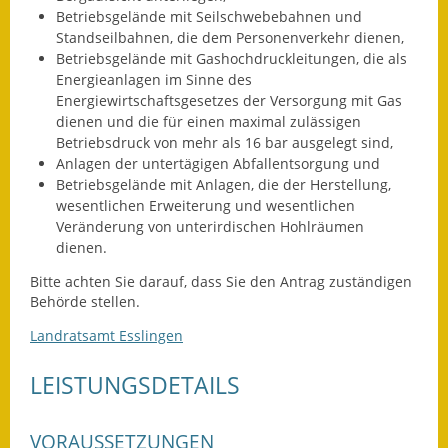
Betriebsgelände mit Seilschwebebahnen und
Fundbehörde
Standseilbahnen, die dem Personenverkehr dienen,
Betriebsgelände mit Gashochdruckleitungen, die als
Gemeinderat
Energieanlagen im Sinne des
Energiewirtschaftsgesetzes der Versorgung mit Gas
Sitzungsberichte 2015
dienen und die für einen maximal zulässigen
Betriebsdruck von mehr als 16 bar ausgelegt sind,
Sitzungsberichte 2016
Anlagen der untertägigen Abfallentsorgung und
Betriebsgelände mit Anlagen, die der Herstellung,
Sitzungsberichte 2017
wesentlichen Erweiterung und wesentlichen
Veränderung von unterirdischen Hohlräumen
dienen.
Sitzungsberichte 2018
Bitte achten Sie darauf, dass Sie den Antrag zuständigen
Sitzungsberichte 2019
Behörde stellen.
Sitzungsberichte 2020
Landratsamt Esslingen
Gemeindeverwaltung
LEISTUNGSDETAILS
Haushalt & Finanzen
VORAUSSETZUNGEN