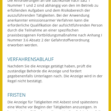
Die Anforderungen an die Sachkunde nach Satz 1
Gutachterausschuss
Nummer 1 und 2 sind abhängig von den im Betrieb zu
erfüllenden Aufgaben und dem Risikobereich der
Landessanierungsprogramm
auszuführenden Tätigkeiten. Bei der Anwendung
anerkannter emissionsarmer Verfahren kann die
erforderliche Qualifikation der aufsichtführenden Person
Mietspiegel
durch die Teilnahme an einer spezifischen
praxisbezogenen Fortbildungsmaßnahme nach Anhang I
Rückstausicherung von
Nummer 3.6 Absatz 2 der Gefahrstoffverordnung
Gebäuden
erworben werden.
Hochwassergefahrenkarte
VERFAHRENSABLAUF
Gemeindehalle und
Nachdem Sie die Anzeige getätigt haben, prüft die
Bürgerhaus
zuständige Behörde die Anzeige und fordert
gegebenenfalls Unterlagen nach. Die Anzeige wird in der
Grundschule &
Regel nicht bestätigt.
Kernzeitbetreuung
FRISTEN
Integration und Asyl
Die Anzeige für Tätigkeiten mit Asbest sind spätestens
eine Woche vor Beginn der Tätigkeiten anzuzeigen. In
Bevölkerungsschutz