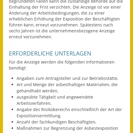
begründeten Fällen kann die zuständige Behörde auf die
Einhaltung der Frist verzichten. Die Anzeige ist vor einer
Kinderbetreuung
Änderung der Arbeitsbedingungen, die zu einer
erheblichen Erhöhung der Exposition der Beschäftigten
Nahverkehr
führen kann, erneut vorzunehmen. Spätestens nach
sechs Jahren ist die unternehmensbezogene Anzeige
Ver- & Entsorgung
erneut vorzunehmen.
Breitbandausbau
ERFORDERLICHE UNTERLAGEN
Klimaschutzagentur
Für die Anzeige werden die folgenden Informationen
benötigt:
Freizeit
Angaben zum Antragsteller und zur Betriebsstätte,
Art und Menge der asbesthaltigen Materialien, die
Feuerwehr
gehandhabt werden,
ausgeübte Tätigkeit und angewendete
Freizeit- & Sportstätten
Arbeitsverfahren,
Angabe des Risikobereichs einschließlich der Art der
Gesundheit & Soziales
Expositionsermittlung,
Anzahl der fachkundigen Beschäftigten,
Kirchen
Maßnahmen zur Begrenzung der Asbestexposition