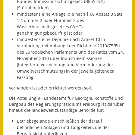
Bundes-Immissionsschutzgesetz (BImSchG)
(Störfallbetrieb),
Ausweichfahrplan
mindestens eine Anlage, die nach § 60 Absatz 3 Satz
Buslinie 168
1 Nummer 2 oder Nummer 3 des
Wasserhaushaltsgesetzes (WHG)
Stellenausschreibungen
genehmigungsbedürftig ist oder
mindestens eine Deponie nach Artikel 10 in
Zahlen und Fakten
Verbindung mit Anhang I der Richtlinie 2010/75/EU
des Europäischen Parlaments und des Rates vom 24.
Rathaus
November 2010 über Industrieemissionen
(integrierte Vermeidung und Verminderung der
Bauhof Notzingen
Umweltverschmutzung) in der jeweils geltenden
Fassung
Behördenadressen
vorhanden ist oder errichtet werden soll.
Beratungsstellen im
Die Abteilung 9 - Landesamt für Geologie, Rohstoffe und
Bergbau des Regierungspräsidiums Freiburg ist darüber
Landkreis
hinaus die landesweit zuständige Behörde für:
Dienstleistungen
Betriebsgelände einschließlich der darauf
befindlichen Anlagen und Tätigkeiten, die der
Formulare
Bergaufsicht unterliegen,