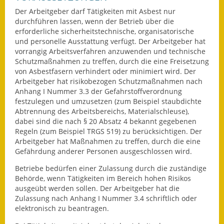
Eröffnungsbilanz
Der Arbeitgeber darf Tätigkeiten mit Asbest nur
durchführen lassen, wenn der Betrieb über die
Getrennte
erforderliche sicherheitstechnische, organisatorische
und personelle Ausstattung verfügt. Der Arbeitgeber hat
Abwassergebühr
vorrangig Arbeitsverfahren anzuwenden und technische
Schutzmaßnahmen zu treffen, durch die eine Freisetzung
Grundsteuerreform
von Asbestfasern verhindert oder minimiert wird. Der
Arbeitgeber hat risikobezogen Schutzmaßnahmen nach
Haushaltspläne
Anhang I Nummer 3.3 der Gefahrstoffverordnung
festzulegen und umzusetzen (zum Beispiel staubdichte
Jahresabschlüsse
Abtrennung des Arbeitsbereichs, Materialschleuse),
dabei sind die nach § 20 Absatz 4 bekannt gegebenen
Wasserversorgung
Regeln (zum Beispiel TRGS 519) zu berücksichtigen. Der
Arbeitgeber hat Maßnahmen zu treffen, durch die eine
Heiraten in Notzingen
Gefährdung anderer Personen ausgeschlossen wird.
Betriebe bedürfen einer Zulassung durch die zuständige
Mitarbeiter
Behörde, wenn Tätigkeiten im Bereich hohen Risikos
ausgeübt werden sollen. Der Arbeitgeber hat die
Notruftafel
Zulassung nach Anhang I Nummer 3.4 schriftlich oder
elektronisch zu beantragen.
Ortsrecht