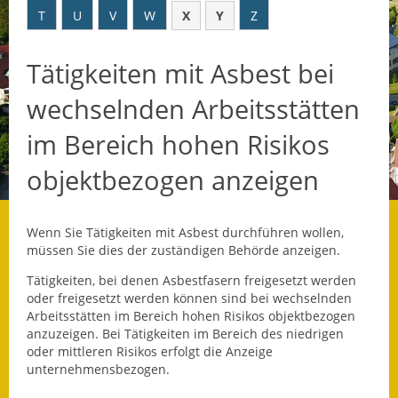
T
U
V
W
X
Y
Z
Datenschutz
Tätigkeiten mit Asbest bei
Datenschutz im
Steueramt
wechselnden Arbeitsstätten
Gebärdensprache
im Bereich hohen Risikos
Geschichte und
objektbezogen anzeigen
Gegenwart
Was die Alten noch
Wenn Sie Tätigkeiten mit Asbest durchführen wollen,
wussten!
müssen Sie dies der zuständigen Behörde anzeigen.
Tätigkeiten, bei denen Asbestfasern freigesetzt werden
Wagner-Werkstatt
oder freigesetzt werden können sind bei wechselnden
Arbeitsstätten im Bereich hohen Risikos objektbezogen
Informationsbroschüre
anzuzeigen. Bei Tätigkeiten im Bereich des niedrigen
oder mittleren Risikos erfolgt die Anzeige
Lärmaktionsplan
unternehmensbezogen.