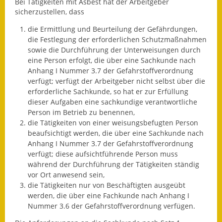
Bei Tätigkeiten mit Asbest hat der Arbeitgeber
sicherzustellen, dass
Wahlen
die Ermittlung und Beurteilung der Gefährdungen,
Was erledige ich wo?
die Festlegung der erforderlichen Schutzmaßnahmen
sowie die Durchführung der Unterweisungen durch
Leben
eine Person erfolgt, die über eine Sachkunde nach
Anhang I Nummer 3.7 der Gefahrstoffverordnung
Bauen und Wohnen
verfügt; verfügt der Arbeitgeber nicht selbst über die
erforderliche Sachkunde, so hat er zur Erfüllung
dieser Aufgaben eine sachkundige verantwortliche
Baugebiete & Bauplätze
Person im Betrieb zu benennen,
die Tätigkeiten von einer weisungsbefugten Person
Bauwasser/Wasser/Abwasser
beaufsichtigt werden, die über eine Sachkunde nach
Anhang I Nummer 3.7 der Gefahrstoffverordnung
Bebauungspläne
verfügt; diese aufsichtführende Person muss
während der Durchführung der Tätigkeiten ständig
Bodenrichtwerte
vor Ort anwesend sein,
die Tätigkeiten nur von Beschäftigten ausgeübt
Flächennutzungsplan
werden, die über eine Fachkunde nach Anhang I
Nummer 3.6 der Gefahrstoffverordnung verfügen.
Gerätehütten