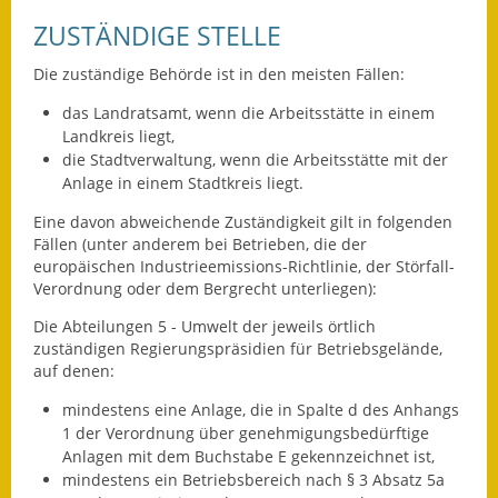
Leichte Sprache
ZUSTÄNDIGE STELLE
Infos in Leichter Sprache
Die zuständige Behörde ist in den meisten Fällen:
Mitteilungsblatt
das Landratsamt, wenn die Arbeitsstätte in einem
Landkreis liegt,
Nachhaltigkeitsbericht
die Stadtverwaltung, wenn die Arbeitsstätte mit der
Anlage in einem Stadtkreis liegt.
Notfallplanung
Eine davon abweichende Zuständigkeit gilt in folgenden
Fällen (unter anderem bei Betrieben, die der
Ortsplan
europäischen Industrieemissions-Richtlinie, der Störfall-
Verordnung oder dem Bergrecht unterliegen):
Schadensmeldung
Die Abteilungen 5 - Umwelt der jeweils örtlich
Straßenbau
zuständigen Regierungspräsidien für Betriebsgelände,
auf denen:
Landesstraße
mindestens eine Anlage, die in Spalte d des Anhangs
1 der Verordnung über genehmigungsbedürftige
Kreisstraße
Anlagen mit dem Buchstabe E gekennzeichnet ist,
mindestens ein Betriebsbereich nach § 3 Absatz 5a
Umleitungsplan