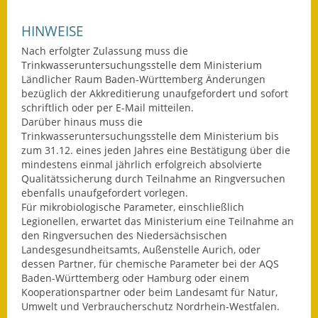
Wahlen
HINWEISE
Nach erfolgter Zulassung muss die
Was erledige ich wo?
Trinkwasseruntersuchungsstelle dem Ministerium
Ländlicher Raum Baden-Württemberg Änderungen
Leben
bezüglich der Akkreditierung unaufgefordert und sofort
schriftlich oder per E-Mail mitteilen.
Bauen und Wohnen
Darüber hinaus muss die
Trinkwasseruntersuchungsstelle dem Ministerium bis
Baugebiete & Bauplätze
zum 31.12. eines jeden Jahres eine Bestätigung über die
mindestens einmal jährlich erfolgreich absolvierte
Bauwasser/Wasser/Abwasser
Qualitätssicherung durch Teilnahme an Ringversuchen
ebenfalls unaufgefordert vorlegen.
Für mikrobiologische Parameter, einschließlich
Bebauungspläne
Legionellen, erwartet das Ministerium eine Teilnahme an
den Ringversuchen des Niedersächsischen
Bodenrichtwerte
Landesgesundheitsamts, Außenstelle Aurich, oder
dessen Partner, für chemische Parameter bei der AQS
Flächennutzungsplan
Baden-Württemberg oder Hamburg oder einem
Kooperationspartner oder beim Landesamt für Natur,
Gerätehütten
Umwelt und Verbraucherschutz Nordrhein-Westfalen.