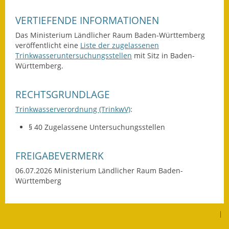
Gutachterausschuss
VERTIEFENDE INFORMATIONEN
Landessanierungsprogramm
Das Ministerium Ländlicher Raum Baden-Württemberg
veröffentlicht eine
Liste der zugelassenen
Mietspiegel
Trinkwasseruntersuchungsstellen
mit Sitz in Baden-
Württemberg.
Rückstausicherung von
Gebäuden
RECHTSGRUNDLAGE
Hochwassergefahrenkarte
Trinkwasserverordnung (TrinkwV)
:
§ 40 Zugelassene Untersuchungsstellen
Gemeindehalle und
Bürgerhaus
FREIGABEVERMERK
Grundschule &
06.07.2026 Ministerium Ländlicher Raum Baden-
Kernzeitbetreuung
Württemberg
Integration und Asyl
|
Bevölkerungsschutz