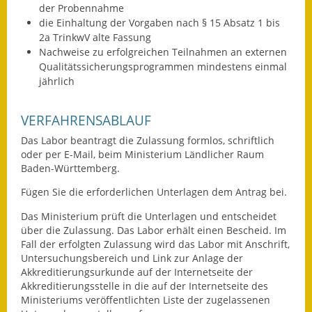
der Probennahme
die Einhaltung der Vorgaben nach § 15 Absatz 1 bis
Ausweichfahrplan
2a TrinkwV alte Fassung
Buslinie 168
Nachweise zu erfolgreichen Teilnahmen an externen
Qualitätssicherungsprogrammen mindestens einmal
Stellenausschreibungen
jährlich
Zahlen und Fakten
VERFAHRENSABLAUF
Rathaus
Das Labor beantragt die Zulassung formlos, schriftlich
oder per E-Mail, beim Ministerium Ländlicher Raum
Bauhof Notzingen
Baden-Württemberg.
Fügen Sie die erforderlichen Unterlagen dem Antrag bei.
Behördenadressen
Das Ministerium prüft die Unterlagen und entscheidet
Beratungsstellen im
über die Zulassung. Das Labor erhält einen Bescheid. Im
Landkreis
Fall der erfolgten Zulassung wird das Labor mit Anschrift,
Untersuchungsbereich und Link zur Anlage der
Akkreditierungsurkunde auf der Internetseite der
Dienstleistungen
Akkreditierungsstelle in die auf der Internetseite des
Ministeriums veröffentlichten Liste der zugelassenen
Formulare