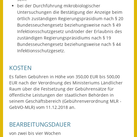
Eröffnungsbilanz
bei der Durchführung mikrobiologischer
Untersuchungen die Bestätigung der Anzeige beim
örtlich zuständigen Regierungspräsidium nach § 20
Getrennte
Bundesseuchengesetz beziehungsweise nach § 49
Abwassergebühr
Infektionsschutzgesetz und/oder der Erlaubnis des
zuständigen Regierungspräsidiums nach § 19
Grundsteuerreform
Bundesseuchengesetz beziehungsweise nach § 44
Infektionsschutzgesetz.
Haushaltspläne
Jahresabschlüsse
KOSTEN
Es fallen Gebühren in Höhe von 350,00 EUR bis 500,00
Wasserversorgung
EUR nach der Verordnung des Ministeriums Ländlicher
Raum über die Festsetzung der Gebührensätze für
Heiraten in Notzingen
öffentliche Leistungen der staatlichen Behörden in
seinem Geschäftsbereich (Gebührenverordnung MLR -
Mitarbeiter
GebVO-MLR) vom 11.12.2018 an.
Notruftafel
BEARBEITUNGSDAUER
Ortsrecht
von zwei bis vier Wochen