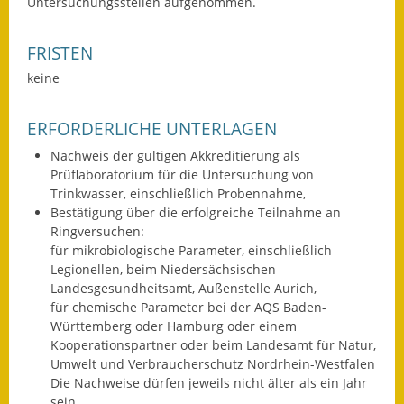
Untersuchungsstellen aufgenommen.
Fundbehörde
FRISTEN
Gemeinderat
keine
Sitzungsberichte 2015
ERFORDERLICHE UNTERLAGEN
Sitzungsberichte 2016
Nachweis der gültigen Akkreditierung als
Prüflaboratorium für die Untersuchung von
Sitzungsberichte 2017
Trinkwasser, einschließlich Probennahme,
Bestätigung über die erfolgreiche Teilnahme an
Sitzungsberichte 2018
Ringversuchen:
für mikrobiologische Parameter, einschließlich
Sitzungsberichte 2019
Legionellen, beim Niedersächsischen
Landesgesundheitsamt, Außenstelle Aurich,
Sitzungsberichte 2020
für chemische Parameter bei der AQS Baden-
Württemberg oder Hamburg oder einem
Gemeindeverwaltung
Kooperationspartner oder beim Landesamt für Natur,
Umwelt und Verbraucherschutz Nordrhein-Westfalen
Haushalt & Finanzen
Die Nachweise dürfen jeweils nicht älter als ein Jahr
sein.