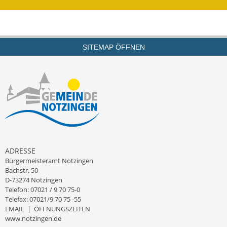
Kinderbetreuung
Nahverkehr
SITEMAP ÖFFNEN
Ver- & Entsorgung
Breitbandausbau
Klimaschutzagentur
Freizeit
Feuerwehr
ADRESSE
Bürgermeisteramt Notzingen
Bachstr. 50
Freizeit- & Sportstätten
D-73274 Notzingen
Telefon: 07021 / 9 70 75-0
Gesundheit & Soziales
Telefax: 07021/9 70 75 -55
EMAIL
|
ÖFFNUNGSZEITEN
Kirchen
www.notzingen.de