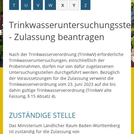
T
U
V
W
X
Y
Z
Datenschutz
Trinkwasseruntersuchungsstel
Datenschutz im
Steueramt
- Zulassung beantragen
Gebärdensprache
Nach der Trinkwasserverordnung (TrinkwV) erforderliche
Geschichte und
Trinkwasseruntersuchungen, einschließlich der
Gegenwart
Probennahmen, dürfen nur von dafür zugelassenen
Untersuchungsstellen durchgeführt werden. Bezüglich
Was die Alten noch
der Voraussetzungen für die Zulassung verweist die
wussten!
Trinkwasserverordnung vom 23. Juni 2023 auf die bis
dahin gültige Trinkwasserverordnung (TrinkwV alte
Wagner-Werkstatt
Fassung, § 15 Absatz 4).
Informationsbroschüre
ZUSTÄNDIGE STELLE
Lärmaktionsplan
Das Ministerium Ländlicher Raum Baden-Württemberg
ist zuständig für die Zulassung von